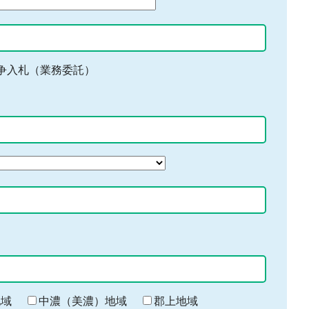
争入札（業務委託）
地域
中濃（美濃）地域
郡上地域