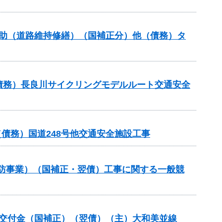
ンス補助（道路維持修繕）（国補正分）他（債務）タ
他（債務）長良川サイクリングモデルルート交通安全
債務）国道248号他交通安全施設工事
常砂防事業）（国補正・翌債）工事に関する一般競
整備総合交付金（国補正）（翌債）（主）大和美並線