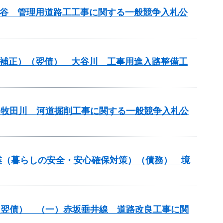
津北谷 管理用道路工工事に関する一般競争入札公
（国補正）（翌債） 大谷川 工事用進入路整備工
） 牧田川 河道掘削工事に関する一般競争入札公
防事業（暮らしの安全・安心確保対策）（債務） 境
改築）（翌債） （一）赤坂垂井線 道路改良工事に関