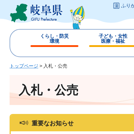
ペ
メ
ふり
ー
ニ
ジ
ュ
の
ー
先
を
くらし・防災
子ども・女性
頭
飛
環境
医療・福祉
で
ば
閉
閉
す
し
じ
じ
。
て
る
る
トップページ
>
入札・公売
本
文
へ
入札・公売
重要なお知らせ