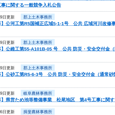
工事に関する一般競争入札公告
29日更新
郡上土木事務所
】公河工第R5国補正広域5-1-1号 公共 広域河川改
29日更新
郡上土木事務所
】公維工第55-A101B-05 号 公共 防災・安全交
29日更新
郡上土木事務所
】公砂工第R5-6-3号 公共 防災・安全交付金（通
29日更新
岐阜農林事務所
事】県営ため池等整備事業 松尾地区 第4号工事に関す
26日更新
揖斐農林事務所