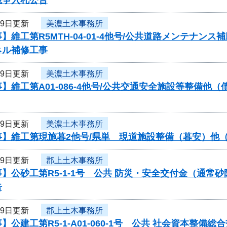
29日更新
美濃土木事務所
】維工第R5MTH-04-01-4他号/公共道路メンテナ
ネル補修工事
29日更新
美濃土木事務所
】維工第A01-086-4他号/公共交通安全施設等整備
29日更新
美濃土木事務所
】維工第現施暮2他号/県単 現道施設整備（暮安）他（
29日更新
郡上土木事務所
】公砂工第R5-1-1号 公共 防災・安全交付金（通
告
29日更新
郡上土木事務所
】公建工第R5-1-A01-060-1号 公共 社会資本