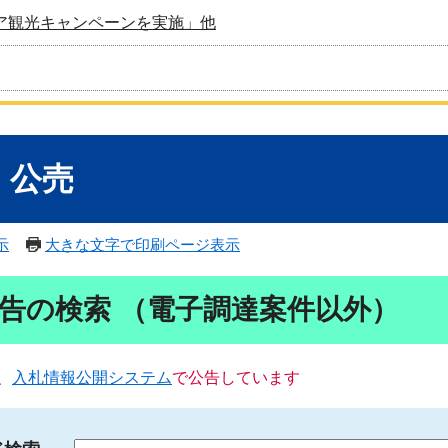
ア観光キャンペーンを実施」他
・公売
示
大きな文字で印刷ページ表示
告の検索 （電子調達案件以外）
、
入札情報公開システム
で公告しています