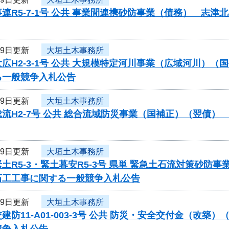
連R5-7-1号 公共 事業間連携砂防事業（債務） 志
29日更新
大垣土木事務所
広H2-3-1号 公共 大規模特定河川事業（広域河川）
る一般競争入札公告
29日更新
大垣土木事務所
流H2-7号 公共 総合流域防災事業（国補正）（翌債
29日更新
大垣土木事務所
土R5-3・緊土暮安R5-3号 県単 緊急土石流対策砂
石工工事に関する一般競争入札公告
29日更新
大垣土木事務所
建防11-A01-003-3号 公共 防災・安全交付金（
競争入札公告