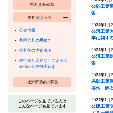
県有資産売却
公砂工第事
告
差押財産公売
2024年1月
公売情報
公河工第大
事に関す
共同入札の手続き
2024年1月
落札後の注意事項
公河工第総
銀行振り込みなどによる公
告
売保証金納付手続き
2024年1月
県砂工第緊
指定管理者の募集
谷他 除
2024年1月
このページを見ている人は
公建工第交
こんなページも見ています
する一般