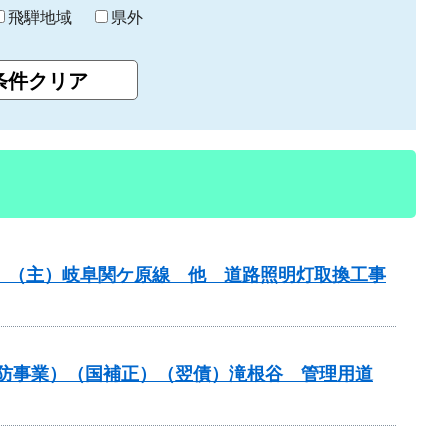
飛騨地域
県外
務）（主）岐阜関ケ原線 他 道路照明灯取換工事
通常砂防事業）（国補正）（翌債）滝根谷 管理用道