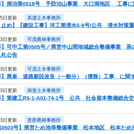
事】揖治第0518号 予防治山事業 大口洞地区 工事
25日更新
美濃土木事務所
り止め】【建設工事】河工第浸水5-8号/公共 浸水対策
23日更新
可茂農林事務所
事】可中工第0505号／県営中山間地域総合整備事業 
入札公告
23日更新
可茂土木事務所
事】県単 道路新設改良（一般分）（債務）工事 に関
23日更新
揖斐土木事務所
】第建工R5-1-A01-74-1号 公共 社会資本整備
23日更新
恵那農林事務所
第0503号】県営ため池等整備事業 松本地区 松本ため