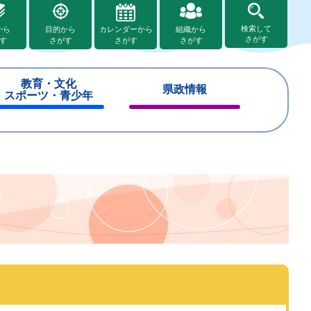
検索して
から
目的から
カレンダーから
組織から
さがす
す
さがす
さがす
さがす
教育・文化
県政情報
スポーツ・青少年
閉
閉
じ
じ
る
る