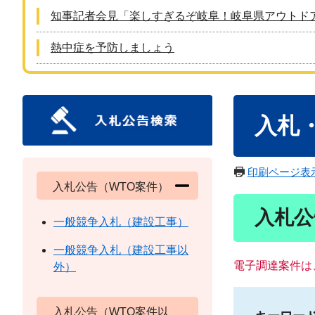
知事記者会見「楽しすぎるぞ岐阜！岐阜県アウトド
熱中症を予防しましょう
本
入札
文
印刷ページ表
入札公告（WTO案件）
入札公
一般競争入札（建設工事）
一般競争入札（建設工事以
電子調達案件は
外）
入札公告（WTO案件以