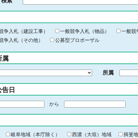
ド検索
検
索
す
る
キ
競争入札（建設工事）
一般競争入札（物品）
一般競
ー
競争入札（その他）
公募型プロポーザル
ワ
ー
所属
ド
を
所属
入
力
公告日
から
期
間
の
終
わ
岐阜地域（本庁除く）
西濃（大垣）地域
揖斐