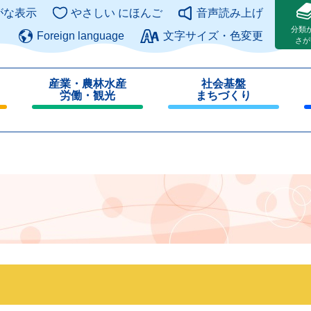
このページの本文へ
がな表示
やさしい にほんご
音声読み上げ
分類
Foreign language
文字サイズ・色変更
さが
産業・農林水産
社会基盤
労働・観光
まちづくり
閉
閉
じ
じ
る
る