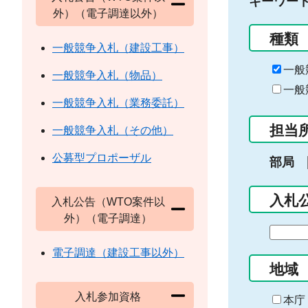
キーワー
外）（電子調達以外）
種類
一般競争入札（建設工事）
一般
一般競争入札（物品）
一般
一般競争入札（業務委託）
担当
一般競争入札（その他）
公募型プロポーザル
部局
入札
入札公告（WTO案件以
外）（電子調達）
期
間
電子調達（建設工事以外）
の
地域
始
入札参加資格
ま
本庁