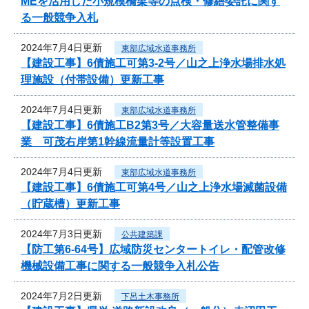
MEを活用した小規模橋梁等の点検・修繕委託に関す
る一般競争入札
2024年7月4日更新
東部広域水道事務所
【建設工事】6債施工可第3-2号／山之上浄水場排水処
理施設（付帯設備）更新工事
2024年7月4日更新
東部広域水道事務所
【建設工事】6債施工B2第3号／大容量送水管整備事
業 可茂右岸第1幹線流量計等設置工事
2024年7月4日更新
東部広域水道事務所
【建設工事】6債施工可第4号／山之上浄水場滅菌設備
（貯蔵槽）更新工事
2024年7月3日更新
公共建築課
【防工第6-64号】広域防災センタートイレ・配管改修
機械設備工事に関する一般競争入札公告
2024年7月2日更新
下呂土木事務所