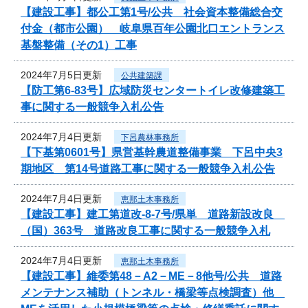
【建設工事】都公工第1号/公共 社会資本整備総合交
付金（都市公園） 岐阜県百年公園北口エントランス
基盤整備（その1）工事
2024年7月5日更新
公共建築課
【防工第6-83号】広域防災センタートイレ改修建築工
事に関する一般競争入札公告
2024年7月4日更新
下呂農林事務所
【下基第0601号】県営基幹農道整備事業 下呂中央3
期地区 第14号道路工事に関する一般競争入札公告
2024年7月4日更新
恵那土木事務所
【建設工事】建工第道改-8-7号/県単 道路新設改良
（国）363号 道路改良工事に関する一般競争入札
2024年7月4日更新
恵那土木事務所
【建設工事】維委第48－A2－ME－8他号/公共 道路
メンテナンス補助（トンネル・橋梁等点検調査）他