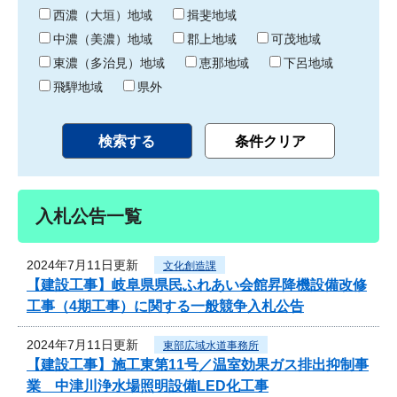
り
西濃（大垣）地域
揖斐地域
中濃（美濃）地域
郡上地域
可茂地域
東濃（多治見）地域
恵那地域
下呂地域
飛騨地域
県外
入札公告一覧
2024年7月11日更新
文化創造課
【建設工事】岐阜県県民ふれあい会館昇降機設備改修
工事（4期工事）に関する一般競争入札公告
2024年7月11日更新
東部広域水道事務所
【建設工事】施工東第11号／温室効果ガス排出抑制事
業 中津川浄水場照明設備LED化工事