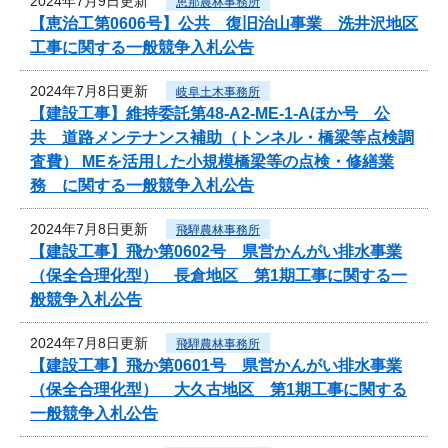
2024年7月9日更新
恵那農林事務所
【恵治工第0606号】公共 復旧治山事業 洗井沢地区
工事に関する一般競争入札公告
2024年7月8日更新
岐阜土木事務所
【建設工事】維持委託第48-A2-ME-1-Aほか号 公
共 道路メンテナンス補助（トンネル・橋梁等点検調
査費） MEを活用した小規模橋梁等の点検・修繕業
務 に関する一般競争入札公告
2024年7月8日更新
飛騨農林事務所
【建設工事】飛か第0602号 県営かんがい排水事業
（保全合理化型） 長倉地区 第1期工事に関する一
般競争入札公告
2024年7月8日更新
飛騨農林事務所
【建設工事】飛か第0601号 県営かんがい排水事業
（保全合理化型） 大久古地区 第1期工事に関する
一般競争入札公告