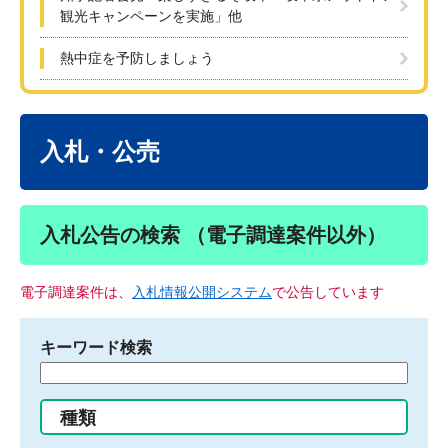
観光キャンペーンを実施」他
熱中症を予防しましょう
本
文
入札・公売
入札公告の検索 （電子調達案件以外）
電子調達案件は、
入札情報公開システム
で公告しています
キーワード検索
検
索
す
種類
る