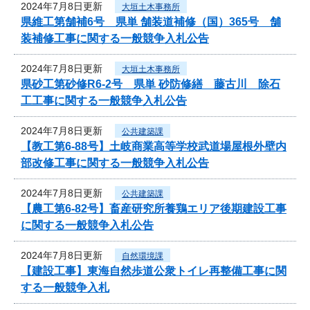
2024年7月8日更新
大垣土木事務所
県維工第舗補6号 県単 舗装道補修（国）365号 舗
装補修工事に関する一般競争入札公告
2024年7月8日更新
大垣土木事務所
県砂工第砂修R6-2号 県単 砂防修繕 藤古川 除石
工工事に関する一般競争入札公告
2024年7月8日更新
公共建築課
【教工第6-88号】土岐商業高等学校武道場屋根外壁内
部改修工事に関する一般競争入札公告
2024年7月8日更新
公共建築課
【農工第6-82号】畜産研究所養鶏エリア後期建設工事
に関する一般競争入札公告
2024年7月8日更新
自然環境課
【建設工事】東海自然歩道公衆トイレ再整備工事に関
する一般競争入札