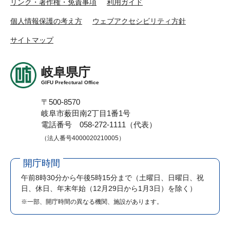
リンク・著作権・免責事項
利用ガイド
個人情報保護の考え方
ウェブアクセシビリティ方針
サイトマップ
岐阜県庁
GIFU Prefectural Office
〒500-8570
岐阜市薮田南2丁目1番1号
電話番号 058-272-1111（代表）
（法人番号4000020210005）
開庁時間
午前8時30分から午後5時15分まで
（土曜日、日曜日、祝
日、休日、年末年始（12月29日から1月3日）を除く）
※一部、開庁時間の異なる機関、施設があります。