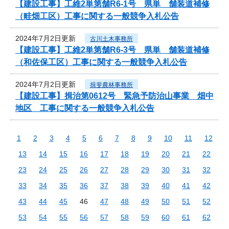
【建設工事】工維2単第舗R6-1号 県単 舗装道補修
（畦畑工区）工事に関する一般競争入札公告
2024年7月2日更新
古川土木事務所
【建設工事】工維2単第舗R6-3号 県単 舗装道補修
（和佐保工区）工事に関する一般競争入札公告
2024年7月2日更新
揖斐農林事務所
【建設工事】揖治第0612号 緊急予防治山事業 畑中
地区 工事に関する一般競争入札公告
1
2
3
4
5
6
7
8
9
10
11
12
13
14
15
16
17
18
19
20
21
22
23
24
25
26
27
28
29
30
31
32
33
34
35
36
37
38
39
40
41
42
43
44
45
46
47
48
49
50
51
52
53
54
55
56
57
58
59
60
61
62