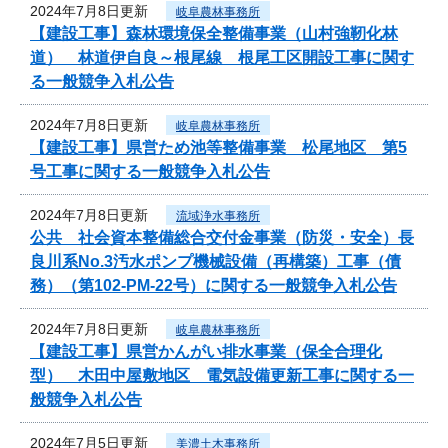
2024年7月8日更新
岐阜農林事務所
【建設工事】森林環境保全整備事業（山村強靭化林
道） 林道伊自良～根尾線 根尾工区開設工事に関す
る一般競争入札公告
2024年7月8日更新
岐阜農林事務所
【建設工事】県営ため池等整備事業 松尾地区 第5
号工事に関する一般競争入札公告
2024年7月8日更新
流域浄水事務所
公共 社会資本整備総合交付金事業（防災・安全）長
良川系No.3汚水ポンプ機械設備（再構築）工事（債
務）（第102-PM-22号）に関する一般競争入札公告
2024年7月8日更新
岐阜農林事務所
【建設工事】県営かんがい排水事業（保全合理化
型） 木田中屋敷地区 電気設備更新工事に関する一
般競争入札公告
2024年7月5日更新
美濃土木事務所