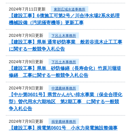
2024年7月11日更新
東部広域水道事務所
【建設工事】6債施工可第2号／川合浄水場2系水処理
機械設備（汚泥掻寄機等）更新工事
2024年7月9日更新
下呂土木事務所
【建設工事】県単 通常砂防事業 般若谷流木止工工事
に関する一般競争入札公告
2024年7月9日更新
下呂土木事務所
【建設工事】県単 砂防修繕（長寿命化）竹原川堰堤
修繕 工事に関する一般競争入札公告
2024年7月9日更新
中濃農林事務所
【中か第0601号】県営かんがい排水事業（保全合理化
型）曽代用水六期地区 第2期工事 に関する一般競
争入札公告
2024年7月9日更新
揖斐農林事務所
【建設工事】揖電第0601号 小水力発電施設整備事