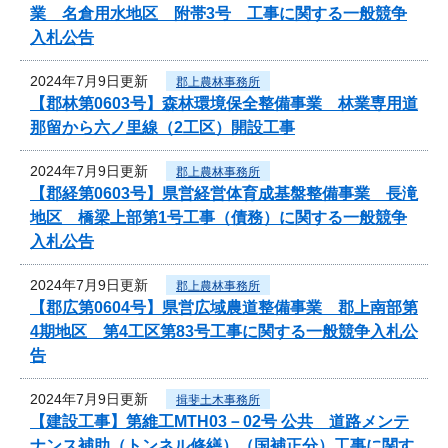
業 名倉用水地区 附帯3号 工事に関する一般競争
入札公告
2024年7月9日更新
郡上農林事務所
【郡林第0603号】森林環境保全整備事業 林業専用道
那留から六ノ里線（2工区）開設工事
2024年7月9日更新
郡上農林事務所
【郡経第0603号】県営経営体育成基盤整備事業 長滝
地区 橋梁上部第1号工事（債務）に関する一般競争
入札公告
2024年7月9日更新
郡上農林事務所
【郡広第0604号】県営広域農道整備事業 郡上南部第
4期地区 第4工区第83号工事に関する一般競争入札公
告
2024年7月9日更新
揖斐土木事務所
【建設工事】第維工MTH03－02号 公共 道路メンテ
ナンス補助（トンネル修繕）（国補正分）工事に関す