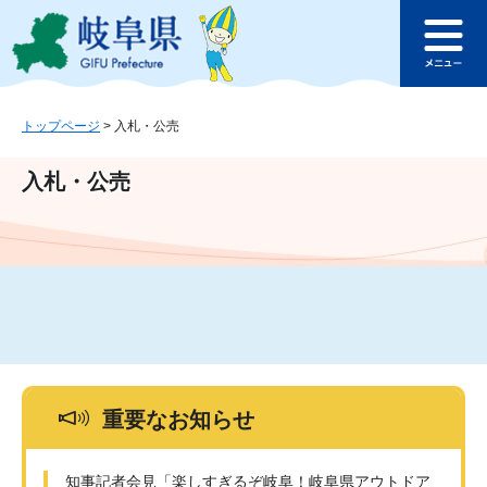
ペ
メ
このページの本文へ
ー
ニ
メ
ジ
ュ
ニ
の
ー
ュ
先
を
ー
頭
飛
トップページ
>
入札・公売
で
ば
す
し
入札・公売
。
て
本
文
へ
重要なお知らせ
知事記者会見「楽しすぎるぞ岐阜！岐阜県アウトドア