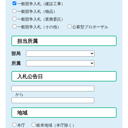
キ
一般競争入札（建設工事）
ー
一般競争入札（物品）
ワ
一般競争入札（業務委託）
ー
ド
一般競争入札（その他）
公募型プロポーザル
を
入
担当所属
力
部局
所属
入札公告日
期
から
間
期
の
間
始
地域
の
ま
終
り
わ
本庁
岐阜地域（本庁除く）