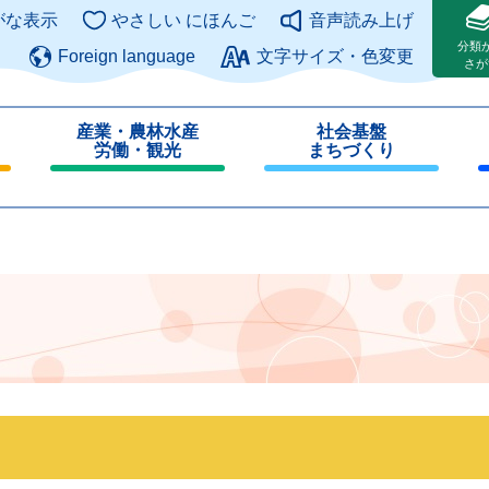
このページの本文へ
がな表示
やさしい にほんご
音声読み上げ
分類
Foreign language
文字サイズ・色変更
さが
産業・農林水産
社会基盤
労働・観光
まちづくり
閉
閉
じ
じ
る
る