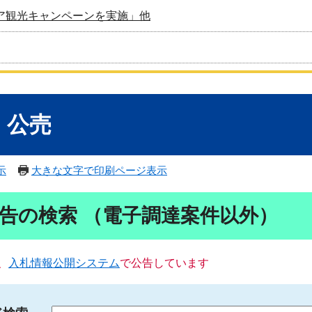
ア観光キャンペーンを実施」他
・公売
示
大きな文字で印刷ページ表示
告の検索 （電子調達案件以外）
、
入札情報公開システム
で公告しています