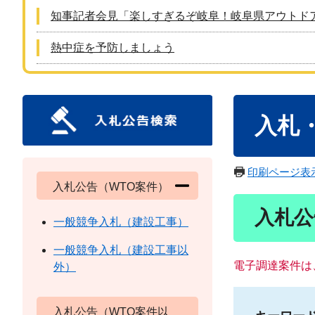
知事記者会見「楽しすぎるぞ岐阜！岐阜県アウトド
熱中症を予防しましょう
本
入札
文
印刷ページ表
入札公告（WTO案件）
入札公
一般競争入札（建設工事）
一般競争入札（建設工事以
電子調達案件は
外）
入札公告（WTO案件以