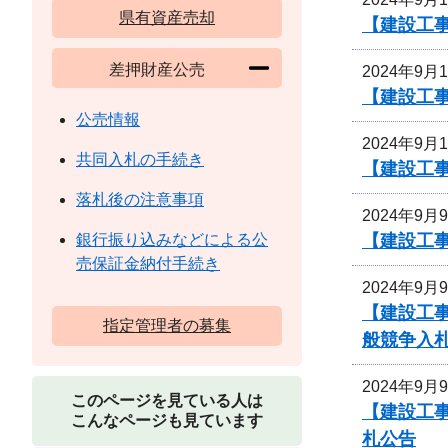
県有資産売却
【建設工
差押財産公売
2024年9月
【建設工
公売情報
2024年9月
共同入札の手続き
【建設工
落札後の注意事項
2024年9月
【建設工事
銀行振り込みなどによる公
売保証金納付手続き
2024年9月
【建設工事
指定管理者の募集
般競争入
2024年9月
このページを見ている人は
【建設工事
こんなページも見ています
札公告