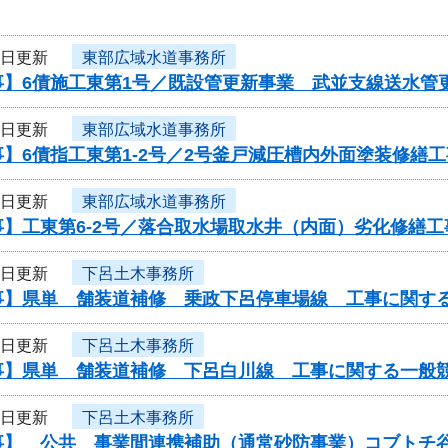
5日更新
東部広域水道事務所
】6債施工東第1号／既設管更新事業 武並支線送水管更
5日更新
東部広域水道事務所
】6債指工東第1-2号／2号釜戸減圧槽内外面塗装修繕工
5日更新
東部広域水道事務所
】工東第6-2号／落合取水場取水井（内面）劣化修繕工
3日更新
下呂土木事務所
事】県単 舗装道補修 乗政下呂停車場線 工事に関す
3日更新
下呂土木事務所
事】県単 舗装道補修 下呂白川線 工事に関する一般
3日更新
下呂土木事務所
事】 公共 事業間連携補助（通常砂防事業）コブトチ