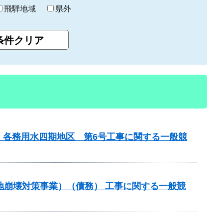
飛騨地域
県外
 各務用水四期地区 第6号工事に関する一般競
斜地崩壊対策事業）（債務） 工事に関する一般競