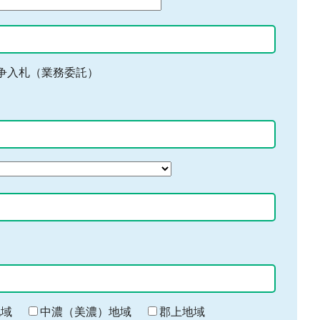
争入札（業務委託）
地域
中濃（美濃）地域
郡上地域