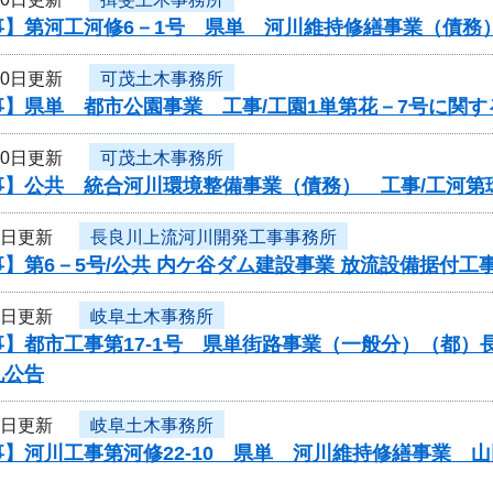
事】第河工河修6－1号 県単 河川維持修繕事業（債務
10日更新
可茂土木事務所
事】県単 都市公園事業 工事/工園1単第花－7号に関
10日更新
可茂土木事務所
事】公共 統合河川環境整備事業（債務） 工事/工河第
9日更新
長良川上流河川開発工事事務所
】第6－5号/公共 内ケ谷ダム建設事業 放流設備据付
9日更新
岐阜土木事務所
】都市工事第17-1号 県単街路事業（一般分）（都）
札公告
9日更新
岐阜土木事務所
】河川工事第河修22-10 県単 河川維持修繕事業 