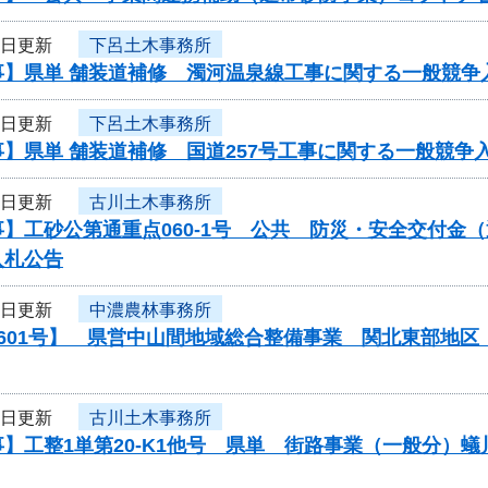
3日更新
下呂土木事務所
事】県単 舗装道補修 濁河温泉線工事に関する一般競争
3日更新
下呂土木事務所
】県単 舗装道補修 国道257号工事に関する一般競争
3日更新
古川土木事務所
】工砂公第通重点060-1号 公共 防災・安全交付金
入札公告
3日更新
中濃農林事務所
0601号】 県営中山間地域総合整備事業 関北東部地
3日更新
古川土木事務所
】工整1単第20-K1他号 県単 街路事業（一般分）