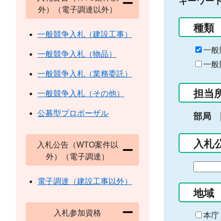
キーワー
外）（電子調達以外）
種類
一般競争入札（建設工事）
一般
一般競争入札（物品）
一般
一般競争入札（業務委託）
担当
一般競争入札（その他）
公募型プロポーザル
部局
入札
入札公告（WTO案件以
外）（電子調達）
期
間
電子調達（建設工事以外）
の
地域
始
入札参加資格
ま
本庁