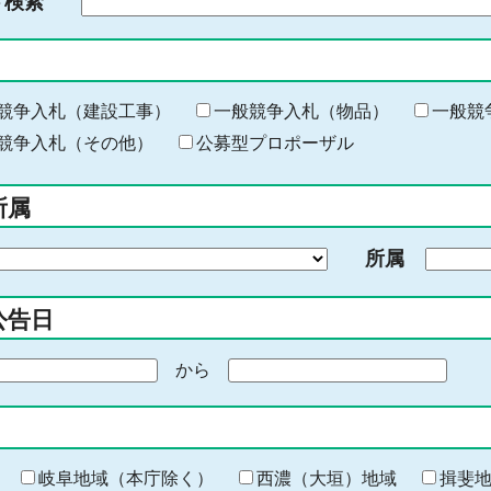
ド検索
検
索
す
る
キ
競争入札（建設工事）
一般競争入札（物品）
一般競
ー
競争入札（その他）
公募型プロポーザル
ワ
ー
所属
ド
を
所属
入
力
公告日
から
期
間
の
終
わ
岐阜地域（本庁除く）
西濃（大垣）地域
揖斐