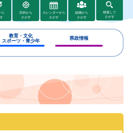
検索して
から
目的から
カレンダーから
組織から
さがす
す
さがす
さがす
さがす
教育・文化
県政情報
スポーツ・青少年
閉
閉
じ
じ
る
る