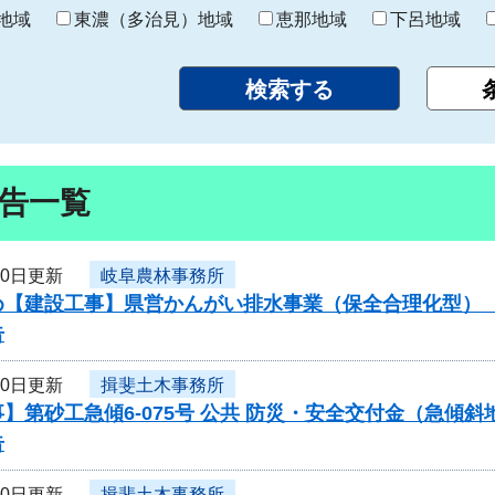
り
地域
東濃（多治見）地域
恵那地域
下呂地域
告一覧
10日更新
岐阜農林事務所
め【建設工事】県営かんがい排水事業（保全合理化型）
告
10日更新
揖斐土木事務所
】第砂工急傾6-075号 公共 防災・安全交付金（急傾
告
10日更新
揖斐土木事務所