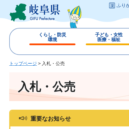
ペ
メ
ふり
ー
ニ
ジ
ュ
の
ー
先
を
くらし・防災
子ども・女性
頭
飛
環境
医療・福祉
で
ば
閉
閉
す
し
じ
じ
。
て
る
る
トップページ
>
入札・公売
本
文
へ
入札・公売
重要なお知らせ