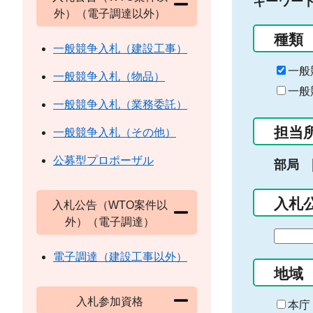
キーワー
外）（電子調達以外）
種類
一般競争入札（建設工事）
一般
一般競争入札（物品）
一般
一般競争入札（業務委託）
担当
一般競争入札（その他）
公募型プロポーザル
部局
入札
入札公告（WTO案件以
外）（電子調達）
期
間
電子調達（建設工事以外）
の
地域
始
入札参加資格
ま
本庁