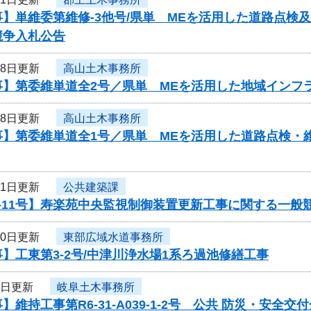
事】単維委第維修‐3他号/県単 MEを活用した道路点検
競争入札公告
18日更新
高山土木事務所
事】第委維単道全2号／県単 MEを活用した地域インフ
18日更新
高山土木事務所
事】第委維単道全1号／県単 MEを活用した道路点検・
11日更新
公共建築課
-11号】寿楽苑中央監視制御装置更新工事に関する一般
10日更新
東部広域水道事務所
】工東第3-2号/中津川浄水場1系ろ過池修繕工事
7日更新
岐阜土木事務所
】維持工事第R6-31-A039-1-2号 公共 防災・安