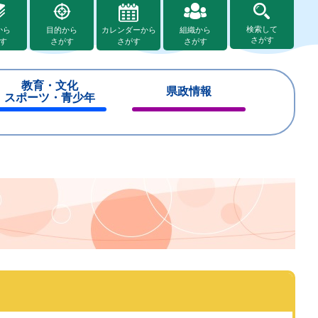
検索して
から
目的から
カレンダーから
組織から
さがす
す
さがす
さがす
さがす
教育・文化
県政情報
スポーツ・青少年
閉
閉
じ
じ
る
る