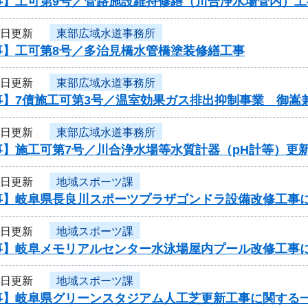
事】工可第9号／管路施設維持修繕（川合浄水場管内）工
3日更新
東部広域水道事務所
事】工可第8号／多治見橋水管橋塗装修繕工事
3日更新
東部広域水道事務所
事】7債施工可第3号／温室効果ガス排出抑制事業 御嵩
3日更新
東部広域水道事務所
事】施工可第7号／川合浄水場等水質計器（pH計等）更
2日更新
地域スポーツ課
事】岐阜県長良川スポーツプラザゴンドラ設備改修工事
2日更新
地域スポーツ課
事】岐阜メモリアルセンター水泳場屋内プール改修工事
1日更新
地域スポーツ課
事】岐阜県グリーンスタジアム人工芝更新工事に関する