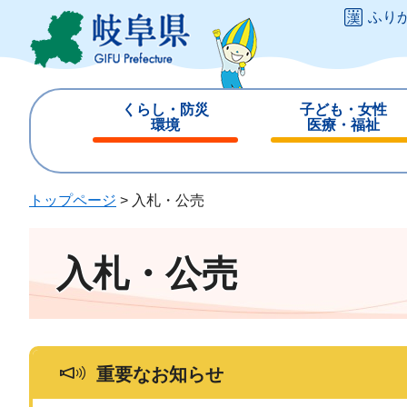
ペ
メ
ふり
ー
ニ
ジ
ュ
の
ー
先
を
くらし・防災
子ども・女性
頭
飛
環境
医療・福祉
で
ば
閉
閉
す
し
じ
じ
。
て
る
る
トップページ
>
入札・公売
本
文
へ
入札・公売
重要なお知らせ