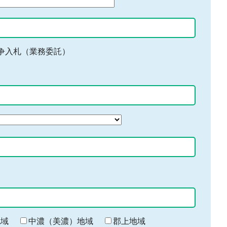
争入札（業務委託）
地域
中濃（美濃）地域
郡上地域