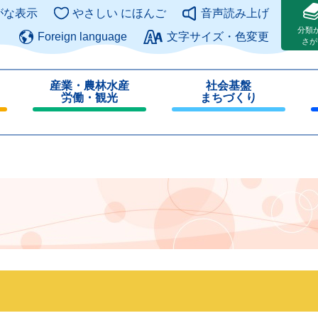
このページの本文へ
がな表示
やさしい にほんご
音声読み上げ
分類
Foreign language
文字サイズ・色変更
さが
産業・農林水産
社会基盤
労働・観光
まちづくり
閉
閉
じ
じ
る
る