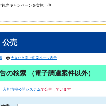
ア観光キャンペーンを実施」他
・公売
示
大きな文字で印刷ページ表示
告の検索 （電子調達案件以外）
、
入札情報公開システム
で公告しています