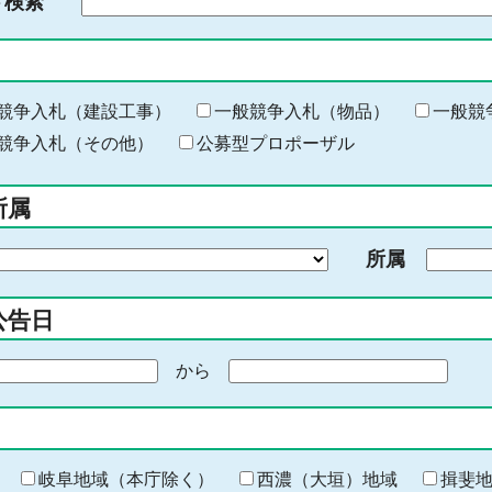
ド検索
検
索
す
る
キ
競争入札（建設工事）
一般競争入札（物品）
一般競
ー
競争入札（その他）
公募型プロポーザル
ワ
ー
所属
ド
を
所属
入
力
公告日
から
期
間
の
終
わ
岐阜地域（本庁除く）
西濃（大垣）地域
揖斐