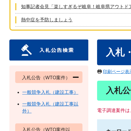
知事記者会見「楽しすぎるぞ岐阜！岐阜県アウトド
熱中症を予防しましょう
本
入札
文
印刷ページ表
入札公告（WTO案件）
入札公
一般競争入札（建設工事）
一般競争入札（建設工事以
電子調達案件は
外）
入札公告（WTO案件以