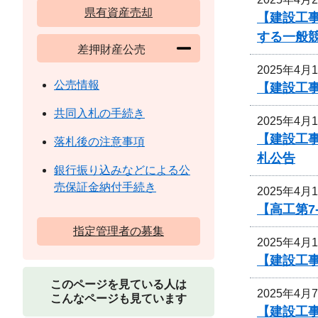
県有資産売却
【建設工
する一般
差押財産公売
2025年4月
公売情報
【建設工
共同入札の手続き
2025年4月
【建設工
落札後の注意事項
札公告
銀行振り込みなどによる公
売保証金納付手続き
2025年4月
【高工第7
指定管理者の募集
2025年4月
【建設工事
このページを見ている人は
2025年4月
こんなページも見ています
【建設工事