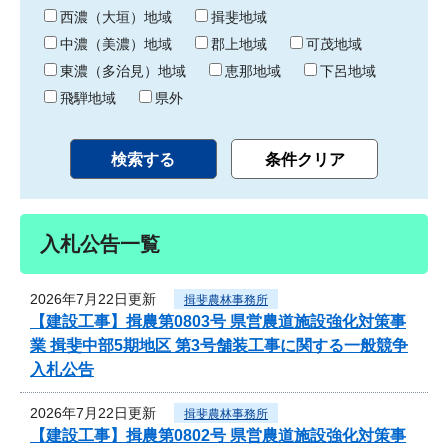
り
西濃（大垣）地域
揖斐地域
中濃（美濃）地域
郡上地域
可茂地域
東濃（多治見）地域
恵那地域
下呂地域
飛騨地域
県外
入札公告一覧
2026年7月22日更新
揖斐農林事務所
【建設工事】揖農第0803号 県営農道施設強化対策事
業 揖斐中部5期地区 第3号舗装工事に関する一般競争
入札公告
2026年7月22日更新
揖斐農林事務所
【建設工事】揖農第0802号 県営農道施設強化対策事