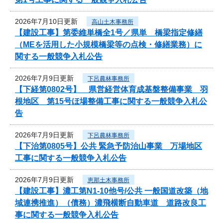
2026年7月10日更新
高山土木事務所
【建設工事】第委維単橋全1号／県単 橋梁指定修繕
（MEを活用した小規模橋梁等の点検・修繕業務）に
関する一般競争入札公告
2026年7月9日更新
下呂農林事務所
【下経第0802号】 県営経営体育成基盤整備事業 羽
根地区 第15号ほ場整備工事に関する一般競争入札公
告
2026年7月9日更新
下呂農林事務所
【下治第0805号】公共 緊急予防治山事業 万場地区
工事に関する一般競争入札公告
2026年7月9日更新
恵那土木事務所
【建設工事】濃工第N1-10他号/公共 一般国道改築（地
域連携推進）（債務）濃飛横断自動車道 道路改良工
事に関する一般競争入札公告