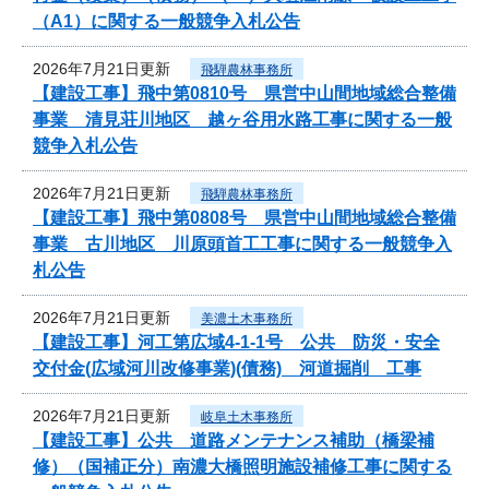
（A1）に関する一般競争入札公告
2026年7月21日更新
飛騨農林事務所
【建設工事】飛中第0810号 県営中山間地域総合整備
事業 清見荘川地区 越ヶ谷用水路工事に関する一般
競争入札公告
2026年7月21日更新
飛騨農林事務所
【建設工事】飛中第0808号 県営中山間地域総合整備
事業 古川地区 川原頭首工工事に関する一般競争入
札公告
2026年7月21日更新
美濃土木事務所
【建設工事】河工第広域4-1-1号 公共 防災・安全
交付金(広域河川改修事業)(債務) 河道掘削 工事
2026年7月21日更新
岐阜土木事務所
【建設工事】公共 道路メンテナンス補助（橋梁補
修）（国補正分）南濃大橋照明施設補修工事に関する