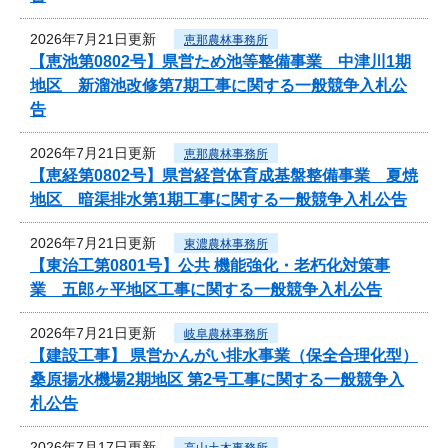
2026年7月21日更新
恵那農林事務所
【恵池第0802号】県営ため池等整備事業 中津川1期
地区 新溜池改修第7期工事に関する一般競争入札公
告
2026年7月21日更新
恵那農林事務所
【恵経第0802号】県営経営体育成基盤整備事業 夏焼
地区 暗渠排水第1期工事に関する一般競争入札公告
2026年7月21日更新
東濃農林事務所
【東治工第0801号】公共 機能強化・老朽化対策事
業 五郎ヶ平地区工事に関する一般競争入札公告
2026年7月21日更新
岐阜農林事務所
【建設工事】 県営かんがい排水事業（保全合理化型）
桑原揚水機場2期地区 第2号工事に関する一般競争入
札公告
2026年7月17日更新
高山土木事務所