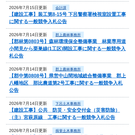
2026年7月15日更新
会計課
【建設工事】装工第8-15号 下呂警察署検視室設置工事
に関する一般競争入札公告
2026年7月14日更新
郡上農林事務所
【郡林第0803号】森林環境保全整備事業 林業専用道
小間見から栗巣線(1工区)開設工事に関する一般競争入
札公告
2026年7月14日更新
郡上農林事務所
【郡中第0808号】県営中山間地域総合整備事業 郡上
八幡地区 那比農道第2号工事に関する一般競争入札
公告
2026年7月14日更新
下呂土木事務所
【建設工事】公共 防災・安全交付金（災害防除）
（主）宮萩原線 工事に関する一般競争入札公告
2026年7月14日更新
揖斐土木事務所