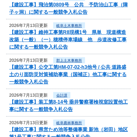
【建設工事】飛治第0809号 公共 予防治山工事（障
子ヶ洞）に関する一般競争入札公告
2026年7月13日更新
岐阜土木事務所
【建設工事】維持工事第R8現構1号 県単 現道構造
改築（一般）（一）穂積停車場線 他 歩道改修工事
に関する一般競争入札公告
2026年7月13日更新
郡上土木事務所
【建設工事】公交工第HM-07-02-h3他号 / 公共 道路盛
土のり面防災対策補助事業（国補正）他工事に関する
一般競争入札公告
2026年7月13日更新
会計課
【建設工事】装工第8-14号 垂井警察署検視室設置他工
事に関する一般競争入札公告
2026年7月13日更新
岐阜農林事務所
【建設工事】県営ため池等整備事業 新池（岩田）地区
第1号工事に関する一般競争入札公告