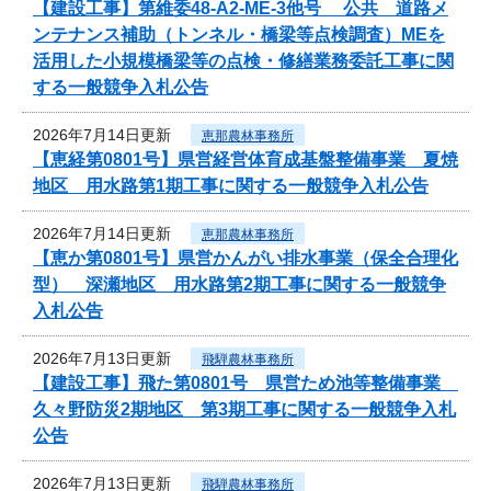
【建設工事】第維委48-A2-ME-3他号 公共 道路メ
ンテナンス補助（トンネル・橋梁等点検調査）MEを
活用した小規模橋梁等の点検・修繕業務委託工事に関
する一般競争入札公告
2026年7月14日更新
恵那農林事務所
【恵経第0801号】県営経営体育成基盤整備事業 夏焼
地区 用水路第1期工事に関する一般競争入札公告
2026年7月14日更新
恵那農林事務所
【恵か第0801号】県営かんがい排水事業（保全合理化
型） 深瀬地区 用水路第2期工事に関する一般競争
入札公告
2026年7月13日更新
飛騨農林事務所
【建設工事】飛た第0801号 県営ため池等整備事業
久々野防災2期地区 第3期工事に関する一般競争入札
公告
2026年7月13日更新
飛騨農林事務所