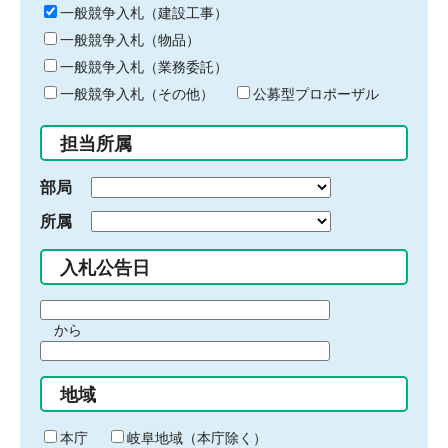
キ
一般競争入札（建設工事）
ー
一般競争入札（物品）
ワ
一般競争入札（業務委託）
ー
ド
一般競争入札（その他）
公募型プロポーザル
を
入
担当所属
力
部局
所属
入札公告日
期
から
間
期
の
間
始
地域
の
ま
終
り
わ
本庁
岐阜地域（本庁除く）