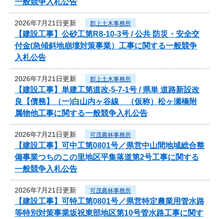
一般競争入札公告
2026年7月21日更新
郡上土木事務所
【建設工事】公砂工第R8-10-3号 / 公共 防災・安全交
付金(急傾斜地崩壊対策事業）工事に関する一般競争
入札公告
2026年7月21日更新
郡上土木事務所
【建設工事】単建工第道改-5-7-1号 / 県単 道路新設改
良【債務】（一)白山内ヶ谷線 （仮称）松ヶ瀬橋附
属物他工事に関する一般競争入札公告
2026年7月21日更新
可茂農林事務所
【建設工事】可中工第0801号／県営中山間地域総合整
備事業つちのこの里地区平集落道第2号工事に関する
一般競争入札公告
2026年7月21日更新
可茂農林事務所
【建設工事】可特工第0801号／県営特定農業用管水路
等特別対策事業坂祝東部地区第10号管水路工事に関す