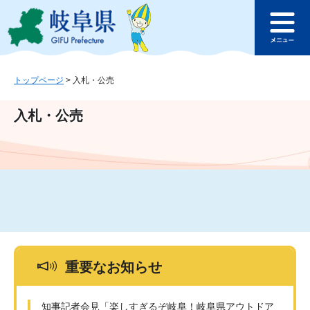
ペ
メ
このページの本文へ
ー
ニ
メ
ジ
ュ
ニ
の
ー
ュ
先
を
ー
頭
飛
トップページ
>
入札・公売
で
ば
す
し
入札・公売
。
て
本
文
へ
重要なお知らせ
知事記者会見「楽しすぎるぞ岐阜！岐阜県アウトドア