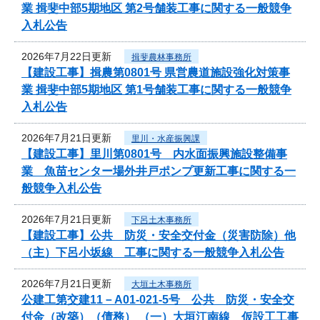
業 揖斐中部5期地区 第2号舗装工事に関する一般競争
入札公告
2026年7月22日更新
揖斐農林事務所
【建設工事】揖農第0801号 県営農道施設強化対策事
業 揖斐中部5期地区 第1号舗装工事に関する一般競争
入札公告
2026年7月21日更新
里川・水産振興課
【建設工事】里川第0801号 内水面振興施設整備事
業 魚苗センター場外井戸ポンプ更新工事に関する一
般競争入札公告
2026年7月21日更新
下呂土木事務所
【建設工事】公共 防災・安全交付金（災害防除）他
（主）下呂小坂線 工事に関する一般競争入札公告
2026年7月21日更新
大垣土木事務所
公建工第交建11－A01-021-5号 公共 防災・安全交
付金（改築）（債務） （一）大垣江南線 仮設工工事