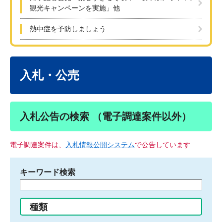
観光キャンペーンを実施」他
熱中症を予防しましょう
本
文
入札・公売
入札公告の検索 （電子調達案件以外）
電子調達案件は、
入札情報公開システム
で公告しています
キーワード検索
検
索
す
種類
る