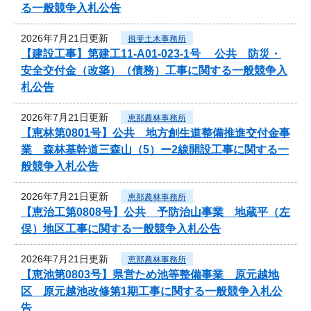
る一般競争入札公告
2026年7月21日更新
揖斐土木事務所
【建設工事】第建工11-A01-023-1号 公共 防災・
安全交付金（改築）（債務）工事に関する一般競争入
札公告
2026年7月21日更新
恵那農林事務所
【恵林第0801号】公共 地方創生道整備推進交付金事
業 森林基幹道三森山（5）ー2線開設工事に関する一
般競争入札公告
2026年7月21日更新
恵那農林事務所
【恵治工第0808号】公共 予防治山事業 地蔵平（左
俣）地区工事に関する一般競争入札公告
2026年7月21日更新
恵那農林事務所
【恵池第0803号】県営ため池等整備事業 原元越地
区 原元越池改修第1期工事に関する一般競争入札公
告