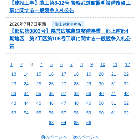
【建設工事】装工第8-12号 警察武道館照明設備改修工
事に関する一般競争入札公告
2026年7月7日更新
郡上農林事務所
【郡広第0803号】県営広域農道整備事業 郡上南部4
期地区 第2工区第108号工事に関する一般競争入札公
告
1
2
3
4
5
6
7
8
9
10
11
12
13
14
15
16
17
18
19
20
21
22
23
24
25
26
27
28
29
30
31
32
33
34
35
36
37
38
39
40
41
42
43
44
45
46
47
48
49
50
51
52
53
54
55
56
57
58
59
60
61
62
63
64
65
66
前のページへ
次のページへ