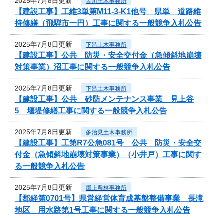
2025年7月8日更新
古川土木事務所
【建設工事】工維3単第M11-3-K1他号 県単 道路維
持修繕（飛騨市一円）工事に関する一般競争入札公告
2025年7月8日更新
下呂土木事務所
【建設工事】公共 防災・安全交付金（急傾斜地崩壊
対策事業）沼工事に関する一般競争入札公告
2025年7月8日更新
下呂土木事務所
【建設工事】公共 砂防メンテナンス事業 見上谷
5 堰堤修繕工事に関する一般競争入札公告
2025年7月8日更新
多治見土木事務所
【建設工事】工第R7公急081号 公共 防災・安全交
付金（急傾斜地崩壊対策事業）（小井戸）工事に関す
る一般競争入札公告
2025年7月8日更新
郡上農林事務所
【郡経第0701号】県営経営体育成基盤整備事業 長滝
地区 用水路第1号工事に関する一般競争入札公告