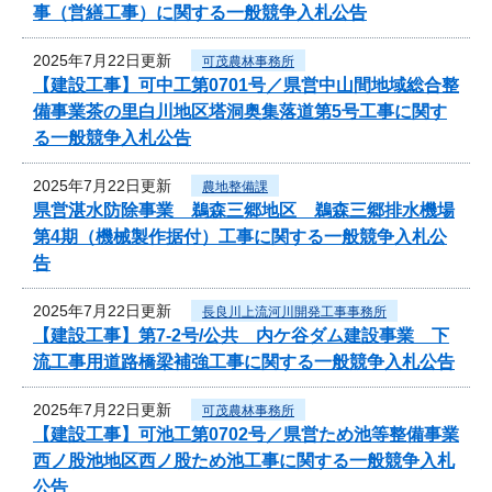
事（営繕工事）に関する一般競争入札公告
2025年7月22日更新
可茂農林事務所
【建設工事】可中工第0701号／県営中山間地域総合整
備事業茶の里白川地区塔洞奥集落道第5号工事に関す
る一般競争入札公告
2025年7月22日更新
農地整備課
県営湛水防除事業 鵜森三郷地区 鵜森三郷排水機場
第4期（機械製作据付）工事に関する一般競争入札公
告
2025年7月22日更新
長良川上流河川開発工事事務所
【建設工事】第7-2号/公共 内ケ谷ダム建設事業 下
流工事用道路橋梁補強工事に関する一般競争入札公告
2025年7月22日更新
可茂農林事務所
【建設工事】可池工第0702号／県営ため池等整備事業
西ノ股池地区西ノ股ため池工事に関する一般競争入札
公告