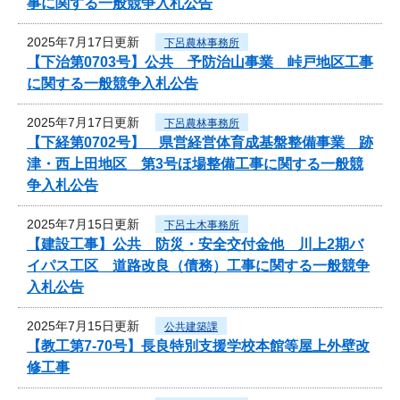
事に関する一般競争入札公告
2025年7月17日更新
下呂農林事務所
【下治第0703号】公共 予防治山事業 峠戸地区工事
に関する一般競争入札公告
2025年7月17日更新
下呂農林事務所
【下経第0702号】 県営経営体育成基盤整備事業 跡
津・西上田地区 第3号ほ場整備工事に関する一般競
争入札公告
2025年7月15日更新
下呂土木事務所
【建設工事】公共 防災・安全交付金他 川上2期バ
イパス工区 道路改良（債務）工事に関する一般競争
入札公告
2025年7月15日更新
公共建築課
【教工第7-70号】長良特別支援学校本館等屋上外壁改
修工事