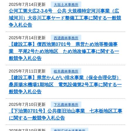
2025年7月14日更新
大垣土木事務所
公河工第大広2-3-6号 公共 大規模特定河川事業（広
域河川）大谷川工事ヤード整備工工事に関する一般競
争入札公告
2025年7月14日更新
西濃農林事務所
【建設工事】債西池第0701号 県営ため池等整備事
業 平尾2号ため池地区 ため池改修工事に関する一
般競争入札公告
2025年7月11日更新
岐阜農林事務所
【建設工事】県営かんがい排水事業（保全合理化型）
桑原揚水機場1期地区 電気設備第2号工事に関する一
般競争入札公告
2025年7月10日更新
下呂農林事務所
【下治第0701号】公共復旧治山事業 七本栃地区工事
に関する一般競争入札公告
2025年7月10日更新
東部広域水道事務所