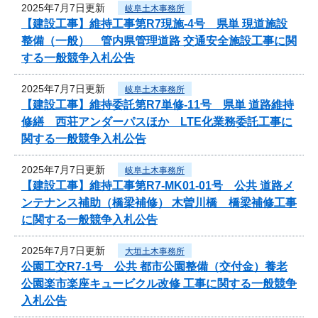
2025年7月7日更新
岐阜土木事務所
【建設工事】維持工事第R7現施-4号 県単 現道施設
整備（一般） 管内県管理道路 交通安全施設工事に関
する一般競争入札公告
2025年7月7日更新
岐阜土木事務所
【建設工事】維持委託第R7単修-11号 県単 道路維持
修繕 西荘アンダーパスほか LTE化業務委託工事に
関する一般競争入札公告
2025年7月7日更新
岐阜土木事務所
【建設工事】維持工事第R7-MK01-01号 公共 道路メ
ンテナンス補助（橋梁補修） 木曽川橋 橋梁補修工事
に関する一般競争入札公告
2025年7月7日更新
大垣土木事務所
公園工交R7-1号 公共 都市公園整備（交付金）養老
公園楽市楽座キュービクル改修 工事に関する一般競争
入札公告