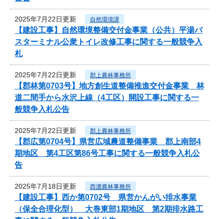
2025年7月22日更新
自然環境課
【建設工事】自然環境整備交付金事業（公共）平湯バ
スターミナル公衆トイレ改修工事に関する一般競争入
札
2025年7月22日更新
郡上農林事務所
【郡林第0703号】地方創生道整備推進交付金事業 林
道二間手から水沢上線（4工区）開設工事に関する一
般競争入札公告
2025年7月22日更新
郡上農林事務所
【郡広第0704号】県営広域農道整備事業 郡上南部4
期地区 第4工区第86号工事に関する一般競争入札公
告
2025年7月18日更新
西濃農林事務所
【建設工事】西か第0702号 県営かんがい排水事業
（保全合理化型） 大巻東部1期地区 第2期排水路工