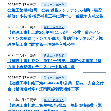
2025年7月7日更新
大垣土木事務所
公維工第橋補1号 公共 道路メンテナンス補助（橋梁
補修）多芸橋 橋梁補修工事に関する一般競争入札公告
2025年7月7日更新
古川土木事務所
【建設工事】工維2公第MT11-03号 公共 道路メン
テナンス補助（トンネル修繕）巣納谷トンネル照明施
設更新工事に関する一般競争入札公告
2025年7月7日更新
美濃土木事務所
【建設工事】都公工第T-1号/県単 都市公園事業（魅
力向上再整備）テニスコート改修工事
2025年7月7日更新
美濃土木事務所
【建設工事】維工第43-047-4号/公共 防災・安全交付
金（舗装道補修）江南関線舗装補修工事
2025年7月7日更新
美濃土木事務所
【建設工事】維工第舗補5号/県単 舗装道補修費（緊