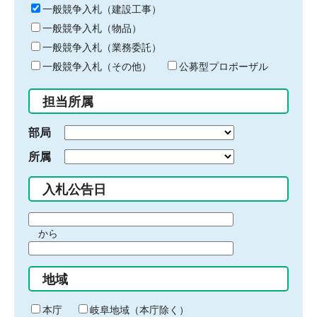
キ
一般競争入札（建設工事）
ー
一般競争入札（物品）
ワ
一般競争入札（業務委託）
ー
ド
一般競争入札（その他）
公募型プロポーザル
を
入
担当所属
力
部局
所属
入札公告日
期
から
間
期
の
間
始
地域
の
ま
終
り
わ
本庁
岐阜地域（本庁除く）