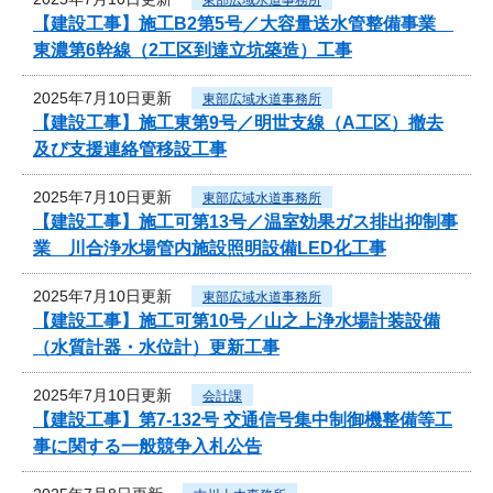
【建設工事】施工B2第5号／大容量送水管整備事業
東濃第6幹線（2工区到達立坑築造）工事
2025年7月10日更新
東部広域水道事務所
【建設工事】施工東第9号／明世支線（A工区）撤去
及び支援連絡管移設工事
2025年7月10日更新
東部広域水道事務所
【建設工事】施工可第13号／温室効果ガス排出抑制事
業 川合浄水場管内施設照明設備LED化工事
2025年7月10日更新
東部広域水道事務所
【建設工事】施工可第10号／山之上浄水場計装設備
（水質計器・水位計）更新工事
2025年7月10日更新
会計課
【建設工事】第7-132号 交通信号集中制御機整備等工
事に関する一般競争入札公告