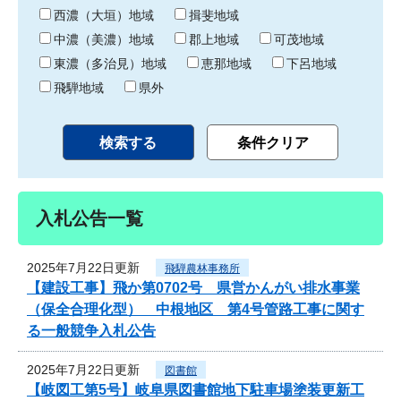
り
西濃（大垣）地域
揖斐地域
中濃（美濃）地域
郡上地域
可茂地域
東濃（多治見）地域
恵那地域
下呂地域
飛騨地域
県外
入札公告一覧
2025年7月22日更新
飛騨農林事務所
【建設工事】飛か第0702号 県営かんがい排水事業
（保全合理化型） 中根地区 第4号管路工事に関す
る一般競争入札公告
2025年7月22日更新
図書館
【岐図工第5号】岐阜県図書館地下駐車場塗装更新工