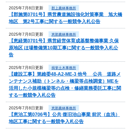
2025年7月8日更新
郡上農林事務所
【郡施第0701号】県営農道施設強化対策事業 旭大橋
地区 第2号工事に関する一般競争入札公告
2025年7月8日更新
恵那農林事務所
【恵経第0701号】県営経営体育成基盤整備事業 久保
原地区 ほ場整備第10期工事に関する一般競争入札公
告
2025年7月8日更新
揖斐土木事務所
【建設工事】第維委48-A2-ME-3 他号 公共 道路メ
ンテナンス補助（トンネル・橋梁等点検調査）MEを
活用した小規模橋梁等の点検・修繕業務委託工事に関
する一般競争入札公告
2025年7月8日更新
恵那農林事務所
【恵治工第0706号】公共 復旧治山事業 前沢（血洗）
地区工事に関する一般競争入札公告