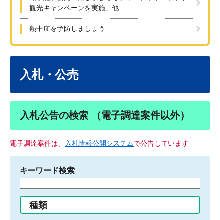
観光キャンペーンを実施」他
熱中症を予防しましょう
本
文
入札・公売
入札公告の検索 （電子調達案件以外）
電子調達案件は、
入札情報公開システム
で公告しています
キーワード検索
検
索
す
種類
る