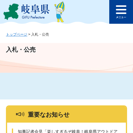
ペ
メ
このページの本文へ
ー
ニ
メ
ジ
ュ
ニ
の
ー
ュ
先
を
ー
頭
飛
トップページ
>
入札・公売
で
ば
す
し
入札・公売
。
て
本
文
へ
重要なお知らせ
知事記者会見「楽しすぎるぞ岐阜！岐阜県アウトドア