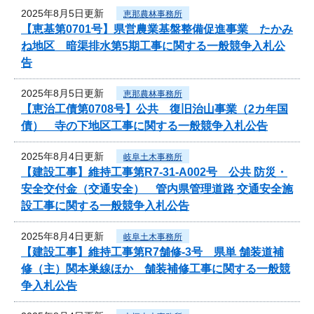
2025年8月5日更新
恵那農林事務所
【恵基第0701号】県営農業基盤整備促進事業 たかみ
ね地区 暗渠排水第5期工事に関する一般競争入札公
告
2025年8月5日更新
恵那農林事務所
【恵治工債第0708号】公共 復旧治山事業（2カ年国
債） 寺の下地区工事に関する一般競争入札公告
2025年8月4日更新
岐阜土木事務所
【建設工事】維持工事第R7-31-A002号 公共 防災・
安全交付金（交通安全） 管内県管理道路 交通安全施
設工事に関する一般競争入札公告
2025年8月4日更新
岐阜土木事務所
【建設工事】維持工事第R7舗修-3号 県単 舗装道補
修（主）関本巣線ほか 舗装補修工事に関する一般競
争入札公告