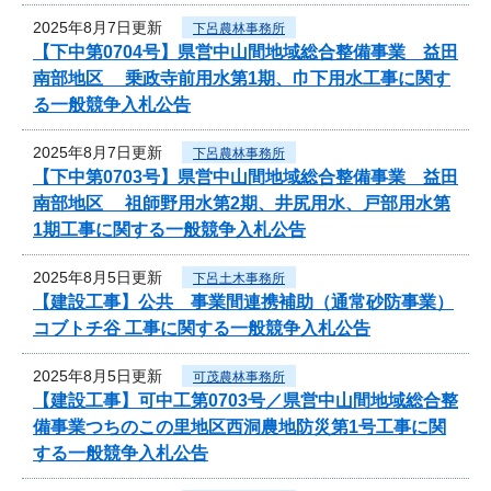
2025年8月7日更新
下呂農林事務所
【下中第0704号】県営中山間地域総合整備事業 益田
南部地区 乗政寺前用水第1期、巾下用水工事に関す
る一般競争入札公告
2025年8月7日更新
下呂農林事務所
【下中第0703号】県営中山間地域総合整備事業 益田
南部地区 祖師野用水第2期、井尻用水、戸部用水第
1期工事に関する一般競争入札公告
2025年8月5日更新
下呂土木事務所
【建設工事】公共 事業間連携補助（通常砂防事業）
コブトチ谷 工事に関する一般競争入札公告
2025年8月5日更新
可茂農林事務所
【建設工事】可中工第0703号／県営中山間地域総合整
備事業つちのこの里地区西洞農地防災第1号工事に関
する一般競争入札公告