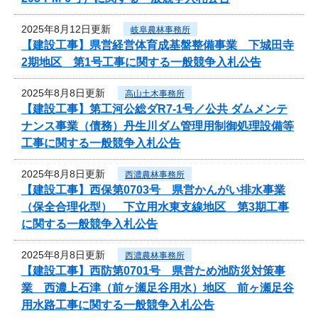
2025年8月12日更新
岐阜農林事務所
【建設工事】県営経営体育成基盤整備事業 下城田寺
2期地区 第1号工事に関する一般競争入札公告
2025年8月8日更新
高山土木事務所
【建設工事】第工河公総ダR7-1号／公共 ダムメンテ
ナンス事業（債務）丹生川ダム管理用制御処理設備等
工事に関する一般競争入札公告
2025年8月8日更新
西濃農林事務所
【建設工事】西保第0703号 県営かんがい排水事業
（保全合理化型） 下立用水東支線地区 第3期工事
に関する一般競争入札公告
2025年8月8日更新
西濃農林事務所
【建設工事】西防第0701号 県営ため池防災対策事
業 西濃上石津（前ヶ瀬足谷用水）地区 前ヶ瀬足谷
用水路工事に関する一般競争入札公告