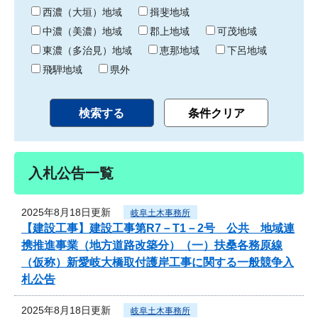
り
西濃（大垣）地域
揖斐地域
中濃（美濃）地域
郡上地域
可茂地域
東濃（多治見）地域
恵那地域
下呂地域
飛騨地域
県外
入札公告一覧
2025年8月18日更新
岐阜土木事務所
【建設工事】建設工事第R7－T1－2号 公共 地域連
携推進事業（地方道路改築分）（一）扶桑各務原線
（仮称）新愛岐大橋取付護岸工事に関する一般競争入
札公告
2025年8月18日更新
岐阜土木事務所