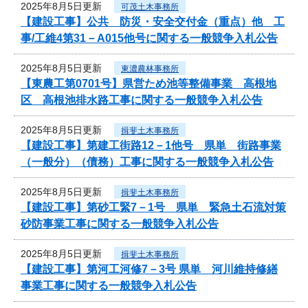
2025年8月5日更新
可茂土木事務所
【建設工事】公共 防災・安全交付金（重点）他 工
事/工維4第31－A015他号に関する一般競争入札公告
2025年8月5日更新
東濃農林事務所
【東農工第0701号】県営ため池等整備事業 高根地
区 高根池排水路工事に関する一般競争入札公告
2025年8月5日更新
揖斐土木事務所
【建設工事】第建工街路12－1他号 県単 街路事業
（一般分）（債務）工事に関する一般競争入札公告
2025年8月5日更新
揖斐土木事務所
【建設工事】第砂工緊7－1号 県単 緊急土石流対策
砂防事業工事に関する一般競争入札公告
2025年8月5日更新
揖斐土木事務所
【建設工事】第河工河修7－3号 県単 河川維持修繕
事業工事に関する一般競争入札公告