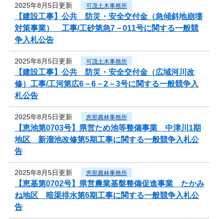
2025年8月5日更新
可茂土木事務所
【建設工事】公共 防災・安全交付金（急傾斜地崩壊
対策事業） 工事/工砂第急7－011号に関する一般競
争入札公告
2025年8月5日更新
可茂土木事務所
【建設工事】公共 防災・安全交付金（広域河川改
修）工事/工河第広6－6－2－3号に関する一般競争入
札公告
2025年8月5日更新
恵那農林事務所
【恵池第0703号】県営ため池等整備事業 中津川1期
地区 新溜池改修第5期工事に関する一般競争入札公
告
2025年8月5日更新
恵那農林事務所
【恵基第0702号】県営農業基盤整備促進事業 たかみ
ね地区 暗渠排水第6期工事に関する一般競争入札公
告