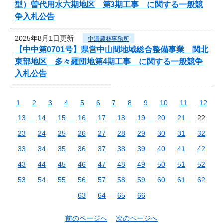
型）曽代用水六期地区 第3期工事 に関する一般競
争入札公告
2025年8月1日更新
中濃農林事務所
【中中第0701号】県営中山間地域総合整備事業 関北
東部地区 多々羅団地第4期工事 に関する一般競争
入札公告
1
2
3
4
5
6
7
8
9
10
11
12
13
14
15
16
17
18
19
20
21
22
23
24
25
26
27
28
29
30
31
32
33
34
35
36
37
38
39
40
41
42
43
44
45
46
47
48
49
50
51
52
53
54
55
56
57
58
59
60
61
62
63
64
65
66
前のページへ
次のページへ