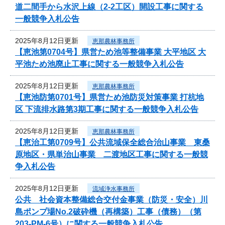
道二間手から水沢上線（2-2工区）開設工事に関する
一般競争入札公告
2025年8月12日更新
恵那農林事務所
【恵池第0704号】県営ため池等整備事業 大平地区 大
平池ため池廃止工事に関する一般競争入札公告
2025年8月12日更新
恵那農林事務所
【恵池防第0701号】県営ため池防災対策事業 打杭地
区 下流排水路第3期工事に関する一般競争入札公告
2025年8月12日更新
恵那農林事務所
【恵治工第0709号】公共流域保全総合治山事業 東桑
原地区・県単治山事業 二渡地区工事に関する一般競
争入札公告
2025年8月12日更新
流域浄水事務所
公共 社会資本整備総合交付金事業（防災・安全）川
島ポンプ場No.2破砕機（再構築）工事（債務）（第
203-PM-6号）に関する一般競争入札公告