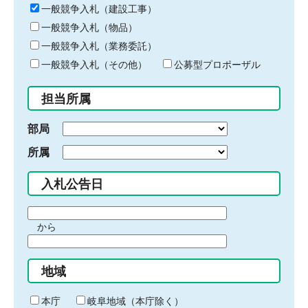
キ
一般競争入札（建設工事）
ー
一般競争入札（物品）
ワ
一般競争入札（業務委託）
ー
ド
一般競争入札（その他）
公募型プロポーザル
を
入
担当所属
力
部局
所属
入札公告日
期
から
間
期
の
間
始
地域
の
ま
終
り
わ
本庁
岐阜地域（本庁除く）