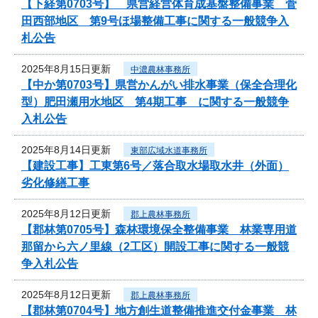
【下経第0703号】 県営経営体育成基盤整備事業 菅
田西部地区 第9号ほ場整備工事に関する一般競争入
札公告
2025年8月15日更新
中濃農林事務所
【中か第0703号】県営かんがい排水事業（保全合理化
型）肥田瀬用水地区 第4期工事 に関する一般競争
入札公告
2025年8月14日更新
東部広域水道事務所
【建設工事】工東第6号／落合取水場取水井（外面）
劣化修繕工事
2025年8月12日更新
郡上農林事務所
【郡林第0705号】森林環境保全整備事業 林業専用道
那留から六ノ里線（2工区）開設工事に関する一般競
争入札公告
2025年8月12日更新
郡上農林事務所
【郡林第0704号】地方創生道整備推進交付金事業 林