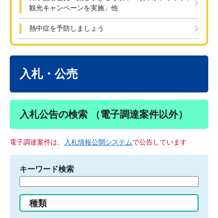
観光キャンペーンを実施」他
熱中症を予防しましょう
本
文
入札・公売
入札公告の検索 （電子調達案件以外）
電子調達案件は、
入札情報公開システム
で公告しています
キーワード検索
検
索
す
種類
る