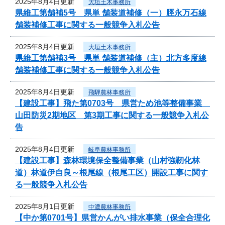
2025年8月4日更新
大垣土木事務所
県維工第舗補5号 県単 舗装道補修（一）脛永万石線
舗装補修工事に関する一般競争入札公告
2025年8月4日更新
大垣土木事務所
県維工第舗補3号 県単 舗装道補修（主）北方多度線
舗装補修工事に関する一般競争入札公告
2025年8月4日更新
飛騨農林事務所
【建設工事】飛た第0703号 県営ため池等整備事業
山田防災2期地区 第3期工事に関する一般競争入札公
告
2025年8月4日更新
岐阜農林事務所
【建設工事】森林環境保全整備事業（山村強靭化林
道）林道伊自良～根尾線（根尾工区）開設工事に関す
る一般競争入札公告
2025年8月1日更新
中濃農林事務所
【中か第0701号】県営かんがい排水事業（保全合理化