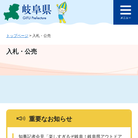
ペ
メ
このページの本文へ
ー
ニ
メ
ジ
ュ
ニ
の
ー
ュ
先
を
ー
頭
飛
トップページ
>
入札・公売
で
ば
す
し
入札・公売
。
て
本
文
へ
重要なお知らせ
知事記者会見「楽しすぎるぞ岐阜！岐阜県アウトドア