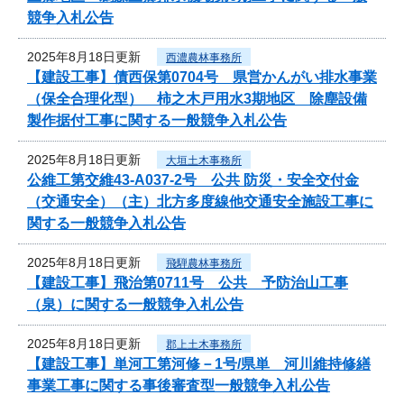
競争入札公告
2025年8月18日更新
西濃農林事務所
【建設工事】債西保第0704号 県営かんがい排水事業
（保全合理化型） 柿之木戸用水3期地区 除塵設備
製作据付工事に関する一般競争入札公告
2025年8月18日更新
大垣土木事務所
公維工第交維43-A037-2号 公共 防災・安全交付金
（交通安全）（主）北方多度線他交通安全施設工事に
関する一般競争入札公告
2025年8月18日更新
飛騨農林事務所
【建設工事】飛治第0711号 公共 予防治山工事
（泉）に関する一般競争入札公告
2025年8月18日更新
郡上土木事務所
【建設工事】単河工第河修－1号/県単 河川維持修繕
事業工事に関する事後審査型一般競争入札公告