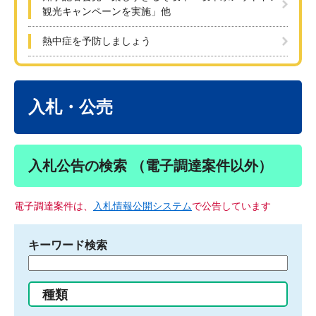
観光キャンペーンを実施」他
熱中症を予防しましょう
本
文
入札・公売
入札公告の検索 （電子調達案件以外）
電子調達案件は、
入札情報公開システム
で公告しています
キーワード検索
検
索
す
種類
る