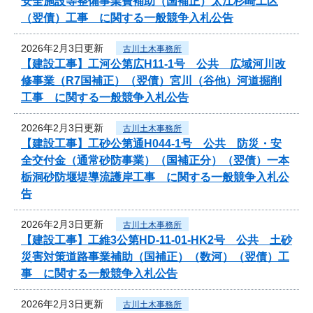
安全施設等整備事業費補助（国補正）太江杉崎工区
（翌債）工事 に関する一般競争入札公告
2026年2月3日更新
古川土木事務所
【建設工事】工河公第広H11-1号 公共 広域河川改
修事業（R7国補正）（翌債）宮川（谷他）河道掘削
工事 に関する一般競争入札公告
2026年2月3日更新
古川土木事務所
【建設工事】工砂公第通H044-1号 公共 防災・安
全交付金（通常砂防事業）（国補正分）（翌債）一本
栃洞砂防堰堤導流護岸工事 に関する一般競争入札公
告
2026年2月3日更新
古川土木事務所
【建設工事】工維3公第HD-11-01-HK2号 公共 土砂
災害対策道路事業補助（国補正）（数河）（翌債）工
事 に関する一般競争入札公告
2026年2月3日更新
古川土木事務所