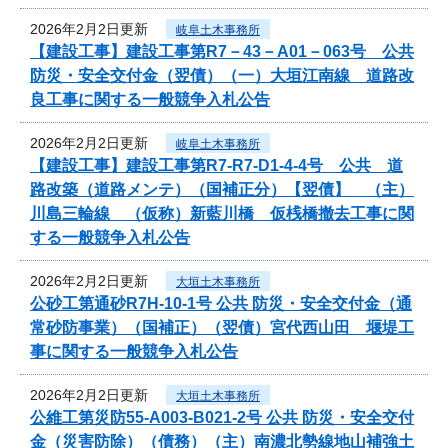
2026年2月2日更新
岐阜土木事務所
【建設工事】建設工事第R7－43－A01－063号 公共
防災・安全交付金（翌債）（一）大垣江南線 道路改
良工事に関する一般競争入札公告
2026年2月2日更新
岐阜土木事務所
【建設工事】建設工事第R7-R7-D1-4-4号 公共 道
路改築（道路メンテ）（国補正分）【翌債】 （主）
川島三輪線 （仮称）新藍川橋 仮桟橋撤去工事に関
する一般競争入札公告
2026年2月2日更新
大垣土木事務所
公砂工第通砂R7H-10-1号 公共 防災・安全交付金（通
常砂防事業）（国補正）（翌債）宮代西山田 堰堤工
事に関する一般競争入札公告
2026年2月2日更新
大垣土木事務所
公維工第災防55-A003-B021-2号 公共 防災・安全交付
金（災害防除）（債務）（主）南濃北勢線地山補強土