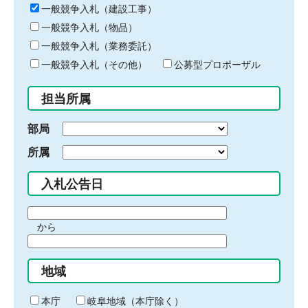
キ
一般競争入札（建設工事）
ー
一般競争入札（物品）
ワ
一般競争入札（業務委託）
ー
ド
一般競争入札（その他）
公募型プロポーザル
を
入
担当所属
力
部局
所属
入札公告日
期
から
間
期
の
間
始
地域
の
ま
終
り
わ
本庁
岐阜地域（本庁除く）