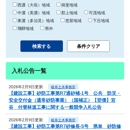
り
西濃（大垣）地域
揖斐地域
中濃（美濃）地域
郡上地域
可茂地域
東濃（多治見）地域
恵那地域
下呂地域
飛騨地域
県外
入札公告一覧
2026年2月9日更新
岐阜土木事務所
【建設工事】砂防工事第R7通砂補-1号 公共 防災・
安全交付金（通常砂防事業）（国補正）【翌債】宮
谷 付替林道工事に関する一般競争入札公告
2026年2月9日更新
岐阜土木事務所
【建設工事】砂防工事第R7砂修長-5号 県単 砂防修