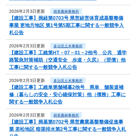
2026年2月3日更新
揖斐農林事務所
【建設工事】揖経第0703号 県営経営体育成基盤整備
事業 更地方地区 第1号第5期工事に関する一般競争入
札公告
2026年2月3日更新
多治見土木事務所
【建設工事】工維第HT－07－01－2他号 公共 通学
路緊急対策補助（交通安全 歩道・久尻）（翌債）他
工事に関する一般競争入札公告
2026年2月3日更新
多治見土木事務所
【建設工事】工維単第舗補暮2他号 県単 舗装道補
修（暮らしの安全・安心確保対策）他（債務）工事に
関する一般競争入札公告
2026年2月3日更新
揖斐農林事務所
【建設工事】揖基第0702号 県営農業基盤整備促進事
業 若松地区 暗渠排水第2号工事に関する一般競争入札