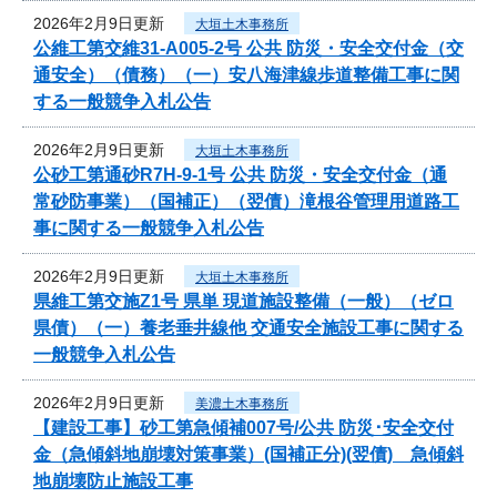
2026年2月9日更新
大垣土木事務所
公維工第交維31-A005-2号 公共 防災・安全交付金（交
通安全）（債務）（一）安八海津線歩道整備工事に関
する一般競争入札公告
2026年2月9日更新
大垣土木事務所
公砂工第通砂R7H-9-1号 公共 防災・安全交付金（通
常砂防事業）（国補正）（翌債）滝根谷管理用道路工
事に関する一般競争入札公告
2026年2月9日更新
大垣土木事務所
県維工第交施Z1号 県単 現道施設整備（一般）（ゼロ
県債）（一）養老垂井線他 交通安全施設工事に関する
一般競争入札公告
2026年2月9日更新
美濃土木事務所
【建設工事】砂工第急傾補007号/公共 防災･安全交付
金（急傾斜地崩壊対策事業）(国補正分)(翌債) 急傾斜
地崩壊防止施設工事