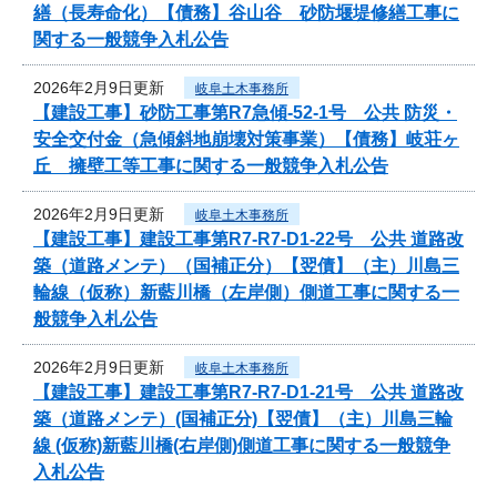
繕（長寿命化）【債務】谷山谷 砂防堰堤修繕工事に
関する一般競争入札公告
2026年2月9日更新
岐阜土木事務所
【建設工事】砂防工事第R7急傾-52-1号 公共 防災・
安全交付金（急傾斜地崩壊対策事業）【債務】岐荘ヶ
丘 擁壁工等工事に関する一般競争入札公告
2026年2月9日更新
岐阜土木事務所
【建設工事】建設工事第R7-R7-D1-22号 公共 道路改
築（道路メンテ）（国補正分）【翌債】（主）川島三
輪線（仮称）新藍川橋（左岸側）側道工事に関する一
般競争入札公告
2026年2月9日更新
岐阜土木事務所
【建設工事】建設工事第R7-R7-D1-21号 公共 道路改
築（道路メンテ）(国補正分)【翌債】（主）川島三輪
線 (仮称)新藍川橋(右岸側)側道工事に関する一般競争
入札公告