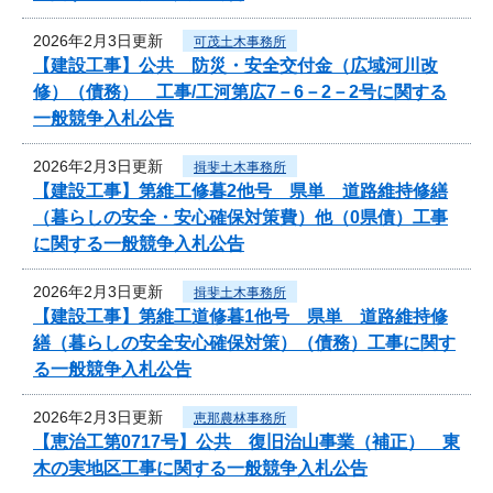
2026年2月3日更新
可茂土木事務所
【建設工事】公共 防災・安全交付金（広域河川改
修）（債務） 工事/工河第広7－6－2－2号に関する
一般競争入札公告
2026年2月3日更新
揖斐土木事務所
【建設工事】第維工修暮2他号 県単 道路維持修繕
（暮らしの安全・安心確保対策費）他（0県債）工事
に関する一般競争入札公告
2026年2月3日更新
揖斐土木事務所
【建設工事】第維工道修暮1他号 県単 道路維持修
繕（暮らしの安全安心確保対策）（債務）工事に関す
る一般競争入札公告
2026年2月3日更新
恵那農林事務所
【恵治工第0717号】公共 復旧治山事業（補正） 東
木の実地区工事に関する一般競争入札公告