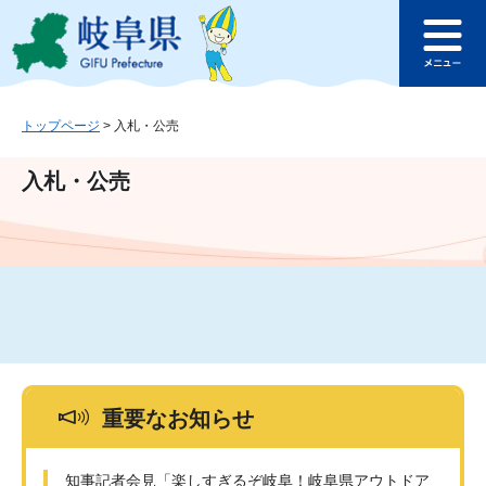
ペ
メ
このページの本文へ
ー
ニ
メ
ジ
ュ
ニ
の
ー
ュ
先
を
ー
頭
飛
トップページ
>
入札・公売
で
ば
す
し
入札・公売
。
て
本
文
へ
重要なお知らせ
知事記者会見「楽しすぎるぞ岐阜！岐阜県アウトドア