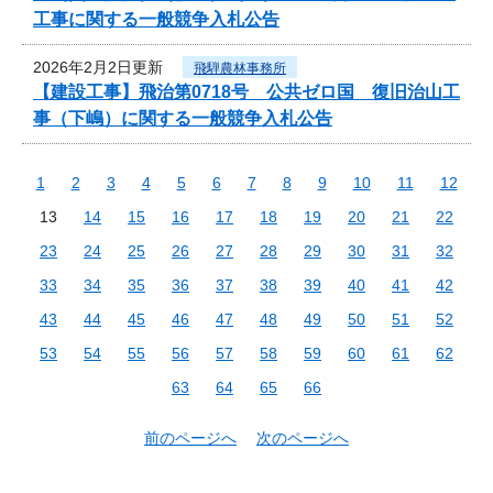
工事に関する一般競争入札公告
2026年2月2日更新
飛騨農林事務所
【建設工事】飛治第0718号 公共ゼロ国 復旧治山工
事（下嶋）に関する一般競争入札公告
1
2
3
4
5
6
7
8
9
10
11
12
13
14
15
16
17
18
19
20
21
22
23
24
25
26
27
28
29
30
31
32
33
34
35
36
37
38
39
40
41
42
43
44
45
46
47
48
49
50
51
52
53
54
55
56
57
58
59
60
61
62
63
64
65
66
前のページへ
次のページへ