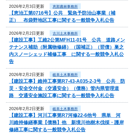
2026年2月3日更新
恵那農林事務所
【恵治工第0716号】公共 緊急予防治山事業（補
正） 布袋野地区工事に関する一般競争入札公告
2026年2月2日更新
古川土木事務所
【建設工事】工維2公第MFH11-01号 公共 道路メン
テナンス補助（附属物修繕）（国補正）（翌債）巣之
内スノーシェッド補修工事 に関する一般競争入札公
告
2026年2月2日更新
岐阜土木事務所
【建設工事】維持工事第R7-43-A035-2-3号 公共 防
災・安全交付金（交通安全）（債務）管内県管理道
路 交通安全施設工事に関する一般競争入札公告
2026年2月2日更新
岐阜土木事務所
【建設工事】河川工事第R7河修22-6他号 県単 河
川維持修繕事業【債務】他 新境川他樹木伐採・護岸
修繕工事に関する一般競争入札公告