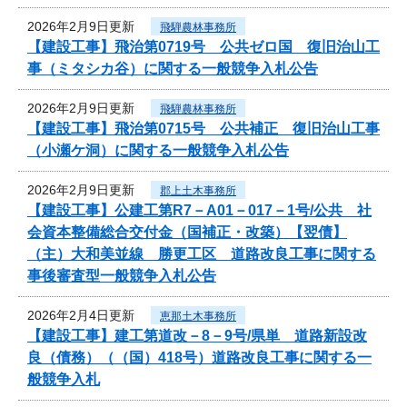
2026年2月9日更新
飛騨農林事務所
【建設工事】飛治第0719号 公共ゼロ国 復旧治山工
事（ミタシカ谷）に関する一般競争入札公告
2026年2月9日更新
飛騨農林事務所
【建設工事】飛治第0715号 公共補正 復旧治山工事
（小瀬ケ洞）に関する一般競争入札公告
2026年2月9日更新
郡上土木事務所
【建設工事】公建工第R7－A01－017－1号/公共 社
会資本整備総合交付金（国補正・改築）【翌債】
（主）大和美並線 勝更工区 道路改良工事に関する
事後審査型一般競争入札公告
2026年2月4日更新
恵那土木事務所
【建設工事】建工第道改－8－9号/県単 道路新設改
良（債務）（（国）418号）道路改良工事に関する一
般競争入札