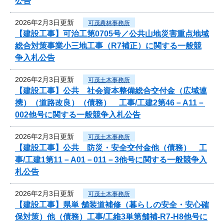
公告
2026年2月3日更新
可茂農林事務所
【建設工事】可治工第0705号／公共山地災害重点地域
総合対策事業小三地工事（R7補正）に関する一般競
争入札公告
2026年2月3日更新
可茂土木事務所
【建設工事】公共 社会資本整備総合交付金（広域連
携）（道路改良）（債務） 工事/工建2第46－A11－
002他号に関する一般競争入札公告
2026年2月3日更新
可茂土木事務所
【建設工事】公共 防災・安全交付金他（債務） 工
事/工建1第11－A01－011－3他号に関する一般競争入
札公告
2026年2月3日更新
可茂土木事務所
【建設工事】県単 舗装道補修（暮らしの安全・安心確
保対策）他（債務）工事/工維3単第舗補-R7-H8他号に