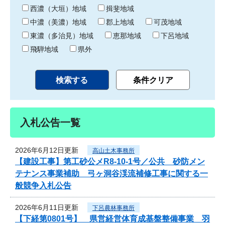
り
西濃（大垣）地域
揖斐地域
中濃（美濃）地域
郡上地域
可茂地域
東濃（多治見）地域
恵那地域
下呂地域
飛騨地域
県外
入札公告一覧
2026年6月12日更新
高山土木事務所
【建設工事】第工砂公メR8-10-1号／公共 砂防メン
テナンス事業補助 弓ヶ洞谷渓流補修工事に関する一
般競争入札公告
2026年6月11日更新
下呂農林事務所
【下経第0801号】 県営経営体育成基盤整備事業 羽