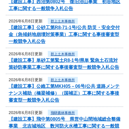
【建設工事】西治第0802号 復旧治山事業 初谷地区
工事に関する一般競争入札公告
2026年6月8日更新
郡上土木事務所
【建設工事】公砂工第R8-71-1号/公共 防災・安全交付
金（急傾斜地崩壊対策事業）工事に関する事後審査型
一般競争入札公告
2026年6月8日更新
郡上土木事務所
【建設工事】単砂工第緊土R8-1号/県単 緊急土石流対
策砂防事業工事に関する事後審査型一般競争入札公告
2026年6月8日更新
郡上土木事務所
【建設工事】公維工第MKH05－06号/公共 道路メンテ
ナンス補助（橋梁補修）（国補正）工事に関する事後
審査型一般競争入札公告
2026年6月8日更新
飛騨農林事務所
【建設工事】飛中第0805号 県営中山間地域総合整備
事業 北吉城地区 数河防火水槽工事に関する一般競