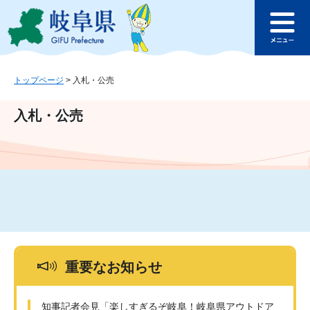
ペ
メ
このページの本文へ
ー
ニ
メ
ジ
ュ
ニ
の
ー
ュ
先
を
ー
頭
飛
トップページ
>
入札・公売
で
ば
す
し
入札・公売
。
て
本
文
へ
重要なお知らせ
知事記者会見「楽しすぎるぞ岐阜！岐阜県アウトドア