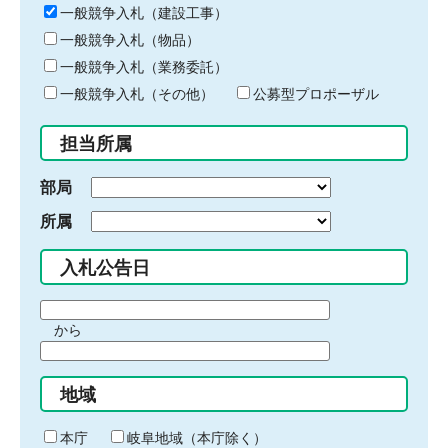
キ
一般競争入札（建設工事）
ー
一般競争入札（物品）
ワ
一般競争入札（業務委託）
ー
ド
一般競争入札（その他）
公募型プロポーザル
を
入
担当所属
力
部局
所属
入札公告日
期
から
間
期
の
間
始
地域
の
ま
終
り
わ
本庁
岐阜地域（本庁除く）