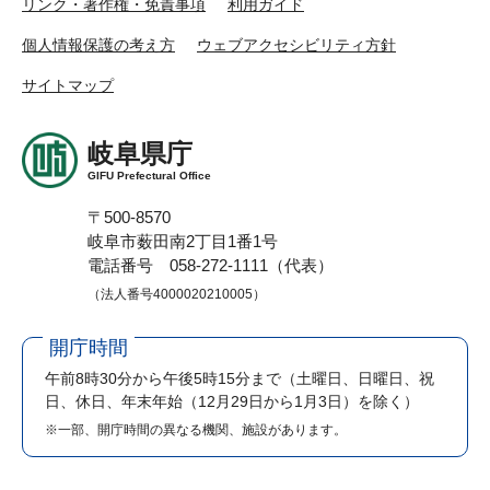
リンク・著作権・免責事項
利用ガイド
個人情報保護の考え方
ウェブアクセシビリティ方針
サイトマップ
岐阜県庁
GIFU Prefectural Office
〒500-8570
岐阜市薮田南2丁目1番1号
電話番号 058-272-1111（代表）
（法人番号4000020210005）
開庁時間
午前8時30分から午後5時15分まで
（土曜日、日曜日、祝
日、休日、年末年始（12月29日から1月3日）を除く）
※一部、開庁時間の異なる機関、施設があります。