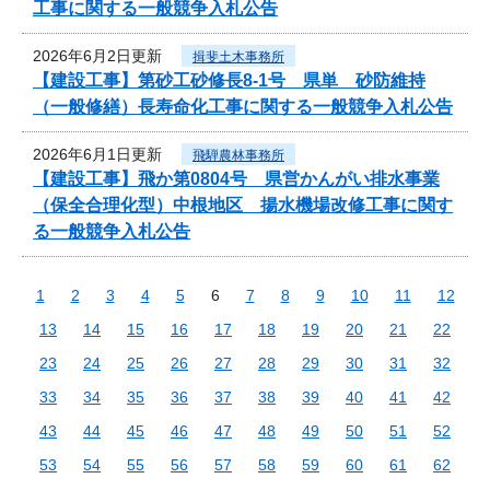
工事に関する一般競争入札公告
2026年6月2日更新
揖斐土木事務所
【建設工事】第砂工砂修長8-1号 県単 砂防維持
（一般修繕）長寿命化工事に関する一般競争入札公告
2026年6月1日更新
飛騨農林事務所
【建設工事】飛か第0804号 県営かんがい排水事業
（保全合理化型）中根地区 揚水機場改修工事に関す
る一般競争入札公告
1
2
3
4
5
6
7
8
9
10
11
12
13
14
15
16
17
18
19
20
21
22
23
24
25
26
27
28
29
30
31
32
33
34
35
36
37
38
39
40
41
42
43
44
45
46
47
48
49
50
51
52
53
54
55
56
57
58
59
60
61
62