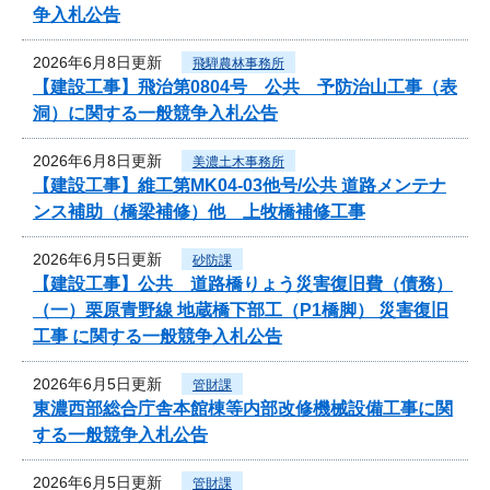
争入札公告
2026年6月8日更新
飛騨農林事務所
【建設工事】飛治第0804号 公共 予防治山工事（表
洞）に関する一般競争入札公告
2026年6月8日更新
美濃土木事務所
【建設工事】維工第MK04-03他号/公共 道路メンテナ
ンス補助（橋梁補修）他 上牧橋補修工事
2026年6月5日更新
砂防課
【建設工事】公共 道路橋りょう災害復旧費（債務）
（一）栗原青野線 地蔵橋下部工（P1橋脚） 災害復旧
工事 に関する一般競争入札公告
2026年6月5日更新
管財課
東濃西部総合庁舎本館棟等内部改修機械設備工事に関
する一般競争入札公告
2026年6月5日更新
管財課