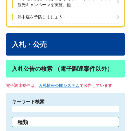
観光キャンペーンを実施」他
熱中症を予防しましょう
本
文
入札・公売
入札公告の検索 （電子調達案件以外）
電子調達案件は、
入札情報公開システム
で公告しています
キーワード検索
検
索
す
種類
る