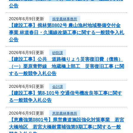
公告
2026年6月9日更新
揖斐農林事務所
【建設工事】揖林第0802号 農山漁村地域整備交付金
事業 林道春日・久瀬線改築工事に関する一般競争入札
公告
2026年6月9日更新
砂防課
【建設工事】公共 道路橋りょう災害復旧費（債務）
（一）栗原青野線 地蔵橋上部工 災害復旧工事 に関
する一般競争入札公告
2026年6月9日更新
会計課
【建設工事】第8-101号 交通信号機改良等工事に関す
る一般競争入札公告
2026年6月9日更新
恵那農林事務所
【恵農強第0801号】県営農道施設強化対策事業 若宮
大橋地区 若宮大橋耐震補強第9期工事に関する一般