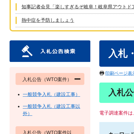
知事記者会見「楽しすぎるぞ岐阜！岐阜県アウトド
熱中症を予防しましょう
本
入札
文
印刷ページ表
入札公告（WTO案件）
入札公
一般競争入札（建設工事）
一般競争入札（建設工事以
電子調達案件は
外）
入札公告（WTO案件以