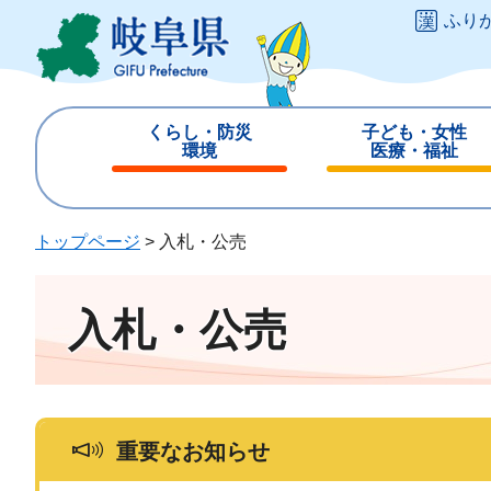
ペ
メ
ふり
ー
ニ
ジ
ュ
の
ー
先
を
くらし・防災
子ども・女性
頭
飛
環境
医療・福祉
で
ば
閉
閉
す
し
じ
じ
。
て
る
る
トップページ
>
入札・公売
本
文
へ
入札・公売
重要なお知らせ