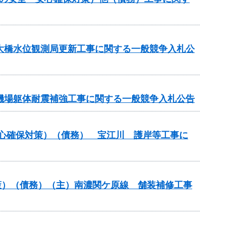
坂大橋水位観測局更新工事に関する一般競争入札公
水機場躯体耐震補強工事に関する一般競争入札公告
安心確保対策）（債務） 宝江川 護岸等工事に
策）（債務）（主）南濃関ケ原線 舗装補修工事