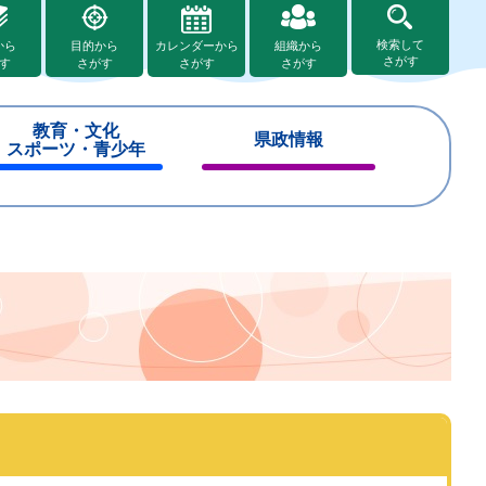
検索して
から
目的から
カレンダーから
組織から
さがす
す
さがす
さがす
さがす
教育・文化
県政情報
スポーツ・青少年
閉
閉
じ
じ
る
る