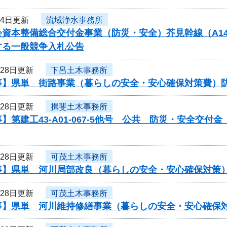
月4日更新
流域浄水事務所
資本整備総合交付金事業（防災・安全）芥見幹線（A14）
する一般競争入札公告
月28日更新
下呂土木事務所
事】県単 街路事業（暮らしの安全・安心確保対策費）
月28日更新
揖斐土木事務所
】第建工43-A01-067-5他号 公共 防災・安全交
月28日更新
可茂土木事務所
事】県単 河川局部改良（暮らしの安全・安心確保対策
月28日更新
可茂土木事務所
事】県単 河川維持修繕事業（暮らしの安全・安心確保