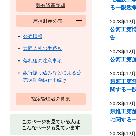
県有資産売却
る一般競
差押財産公売
2023年12
公河工第
公売情報
告
共同入札の手続き
2023年12
公河工第
落札後の注意事項
銀行振り込みなどによる公
2023年12
売保証金納付手続き
県河工第
関する一
指定管理者の募集
2023年12
県維工第
に関する
このページを見ている人は
こんなページも見ています
2023年12