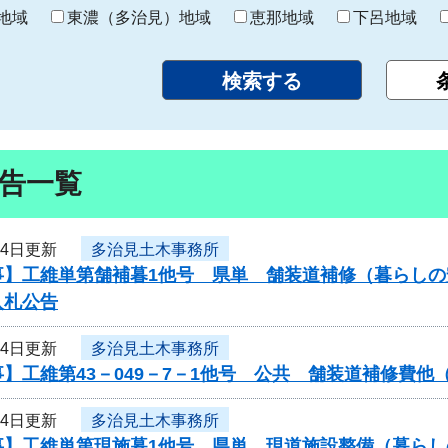
り
地域
東濃（多治見）地域
恵那地域
下呂地域
告一覧
月4日更新
多治見土木事務所
事】工維単第舗補暮1他号 県単 舗装道補修（暮らし
入札公告
月4日更新
多治見土木事務所
】工維第43－049－7－1他号 公共 舗装道補修費
月4日更新
多治見土木事務所
事】工維単第現施暮1他号 県単 現道施設整備（暮ら