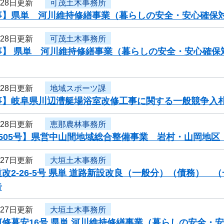
月28日更新
可茂土木事務所
事】県単 河川維持修繕事業（暮らしの安全・安心確保
月28日更新
可茂土木事務所
事】 県単 河川維持修繕事業（暮らしの安全・安心確保
月28日更新
地域スポーツ課
事】岐阜県川辺漕艇場浴室改修工事に関する一般競争入
月28日更新
恵那農林事務所
0505号】県営中山間地域総合整備事業 岩村・山岡地
月27日更新
大垣土木事務所
改2-26-5号 県単 道路新設改良（一般分）（債務）
告
月27日更新
大垣土木事務所
河修暮安16号 県単 河川維持修繕事業（暮らしの安全・