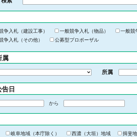
ド検索
検
索
す
る
キ
競争入札（建設工事）
一般競争入札（物品）
一般競
ー
競争入札（その他）
公募型プロポーザル
ワ
ー
所属
ド
を
所属
入
力
公告日
から
期
間
の
終
わ
岐阜地域（本庁除く）
西濃（大垣）地域
揖斐