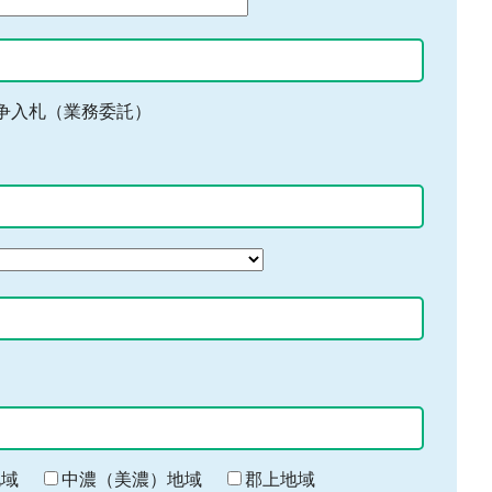
争入札（業務委託）
地域
中濃（美濃）地域
郡上地域