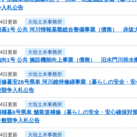
争入札公告
月4日更新
大垣土木事務所
情基1号 公共 河川情報基盤総合整備事業（債務） 赤
月4日更新
大垣土木事務所
施向1号 公共 施設機能向上事業（債務） 旧水門川排
月4日更新
大垣土木事務所
河修暮安26号県単 河川維持修繕事業（暮らしの安全・
般競争入札公告
月4日更新
大垣土木事務所
舗補暮6号県単 舗装道補修（暮らしの安全・安心確保対
一般競争入札公告
月4日更新
大垣土木事務所