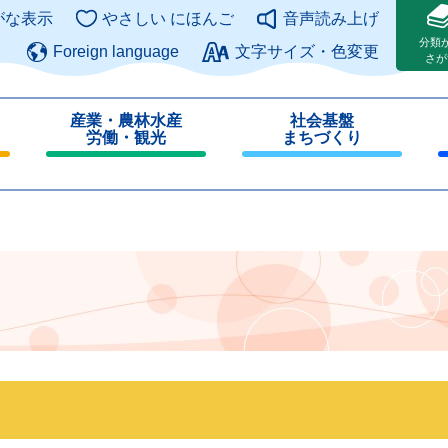
このページの本文へ
がな表示
やさしい にほんご
音声読み上げ
分類
Foreign language
文字サイズ・色変更
さが
産業・農林水産
社会基盤
労働・観光
まちづくり
閉
閉
じ
じ
る
る