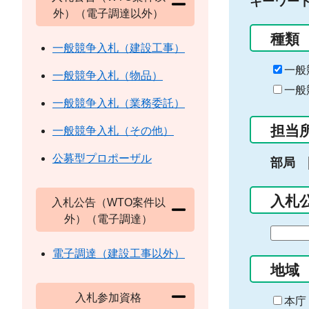
キーワー
外）（電子調達以外）
種類
一般競争入札（建設工事）
一般
一般競争入札（物品）
一般
一般競争入札（業務委託）
担当
一般競争入札（その他）
公募型プロポーザル
部局
入札
入札公告（WTO案件以
外）（電子調達）
期
間
電子調達（建設工事以外）
の
地域
始
入札参加資格
ま
本庁