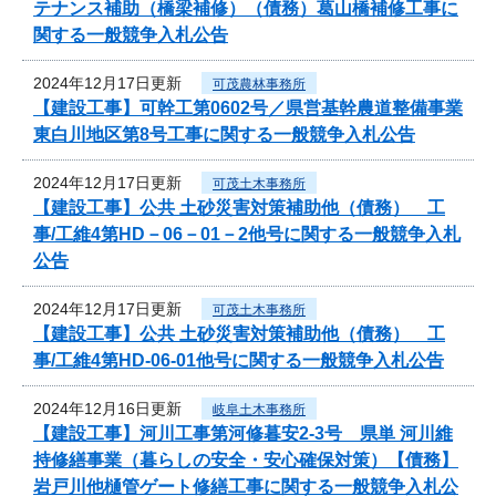
テナンス補助（橋梁補修）（債務）葛山橋補修工事に
関する一般競争入札公告
2024年12月17日更新
可茂農林事務所
【建設工事】可幹工第0602号／県営基幹農道整備事業
東白川地区第8号工事に関する一般競争入札公告
2024年12月17日更新
可茂土木事務所
【建設工事】公共 土砂災害対策補助他（債務） 工
事/工維4第HD－06－01－2他号に関する一般競争入札
公告
2024年12月17日更新
可茂土木事務所
【建設工事】公共 土砂災害対策補助他（債務） 工
事/工維4第HD-06-01他号に関する一般競争入札公告
2024年12月16日更新
岐阜土木事務所
【建設工事】河川工事第河修暮安2-3号 県単 河川維
持修繕事業（暮らしの安全・安心確保対策）【債務】
岩戸川他樋管ゲート修繕工事に関する一般競争入札公