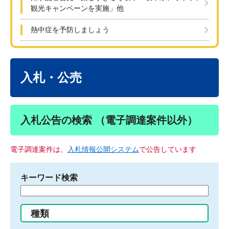
観光キャンペーンを実施」他
熱中症を予防しましょう
本
文
入札・公売
入札公告の検索 （電子調達案件以外）
電子調達案件は、
入札情報公開システム
で公告しています
キーワード検索
検
索
す
種類
る