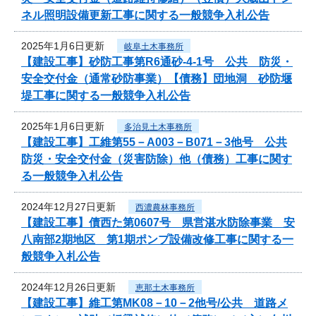
ネル照明設備更新工事に関する一般競争入札公告
2025年1月6日更新
岐阜土木事務所
【建設工事】砂防工事第R6通砂-4-1号 公共 防災・
安全交付金（通常砂防事業）【債務】団地洞 砂防堰
堤工事に関する一般競争入札公告
2025年1月6日更新
多治見土木事務所
【建設工事】工維第55－A003－B071－3他号 公共
防災・安全交付金（災害防除）他（債務）工事に関す
る一般競争入札公告
2024年12月27日更新
西濃農林事務所
【建設工事】債西た第0607号 県営湛水防除事業 安
八南部2期地区 第1期ポンプ設備改修工事に関する一
般競争入札公告
2024年12月26日更新
恵那土木事務所
【建設工事】維工第MK08－10－2他号/公共 道路メ