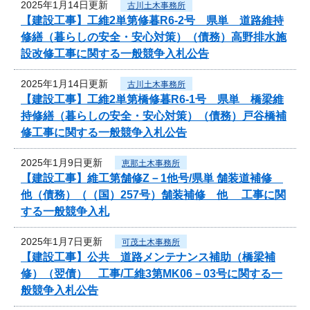
2025年1月14日更新
古川土木事務所
【建設工事】工維2単第修暮R6-2号 県単 道路維持
修繕（暮らしの安全・安心対策）（債務）高野排水施
設改修工事に関する一般競争入札公告
2025年1月14日更新
古川土木事務所
【建設工事】工維2単第橋修暮R6-1号 県単 橋梁維
持修繕（暮らしの安全・安心対策）（債務）戸谷橋補
修工事に関する一般競争入札公告
2025年1月9日更新
恵那土木事務所
【建設工事】維工第舗修Z－1他号/県単 舗装道補修
他（債務）（（国）257号）舗装補修 他 工事に関
する一般競争入札
2025年1月7日更新
可茂土木事務所
【建設工事】公共 道路メンテナンス補助（橋梁補
修）（翌債） 工事/工維3第MK06－03号に関する一
般競争入札公告