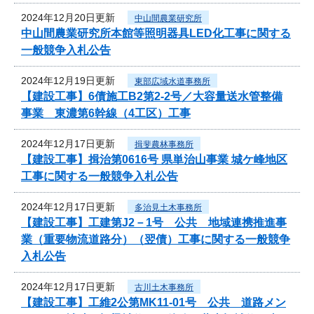
2024年12月20日更新
中山間農業研究所
中山間農業研究所本館等照明器具LED化工事に関する
一般競争入札公告
2024年12月19日更新
東部広域水道事務所
【建設工事】6債施工B2第2-2号／大容量送水管整備
事業 東濃第6幹線（4工区）工事
2024年12月17日更新
揖斐農林事務所
【建設工事】揖治第0616号 県単治山事業 城ケ峰地区
工事に関する一般競争入札公告
2024年12月17日更新
多治見土木事務所
【建設工事】工建第J2－1号 公共 地域連携推進事
業（重要物流道路分）（翌債）工事に関する一般競争
入札公告
2024年12月17日更新
古川土木事務所
【建設工事】工維2公第MK11-01号 公共 道路メン