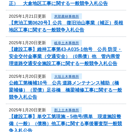
正） 大倉地区工事に関する一般競争入札公告
2025年1月21日更新
恵那農林事務所
【恵治工第0620号】公共 復旧治山事業（補正）長根
地区工事に関する一般競争入札公告
2025年1月20日更新
岐阜土木事務所
【建設工事】維持工事第43-A035-1他号 公共 防災・
安全交付金事業（交通安全）（0県債）他 管内県管
理道路交通安全施設工事に関する一般競争入札公告
2025年1月20日更新
大垣土木事務所
公維工第橋補10号 公共 道路メンテナンス補助（橋
梁補修）（翌債）足谷橋 橋梁補修工事に関する一般
競争入札公告
2025年1月20日更新
郡上土木事務所
【建設工事】単交工第現施－5他号/県単 現道施設整
備（一般）（債務）他工事に関する事後審査型一般競
争入札公告