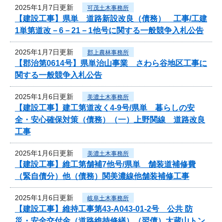
2025年1月7日更新
可茂土木事務所
【建設工事】県単 道路新設改良（債務） 工事/工建
1単第道改－6－21－1他号に関する一般競争入札公告
2025年1月7日更新
郡上農林事務所
【郡治第0614号】県単治山事業 さわら谷地区工事に
関する一般競争入札公告
2025年1月6日更新
美濃土木事務所
【建設工事】建工第道改く4-9号/県単 暮らしの安
全・安心確保対策（債務）（一）上野関線 道路改良
工事
2025年1月6日更新
美濃土木事務所
【建設工事】維工第舗補7他号/県単 舗装道補修費
（緊自債分）他（債務）関美濃線他舗装補修工事
2025年1月6日更新
岐阜土木事務所
【建設工事】維持工事第43-A043-01-2号 公共 防
災・安全交付金（道路維持修繕）（翌債）大蔵山トン