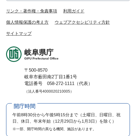
リンク・著作権・免責事項
利用ガイド
個人情報保護の考え方
ウェブアクセシビリティ方針
サイトマップ
岐阜県庁
GIFU Prefectural Office
〒500-8570
岐阜市薮田南2丁目1番1号
電話番号 058-272-1111（代表）
（法人番号4000020210005）
開庁時間
午前8時30分から午後5時15分まで
（土曜日、日曜日、祝
日、休日、年末年始（12月29日から1月3日）を除く）
※一部、開庁時間の異なる機関、施設があります。