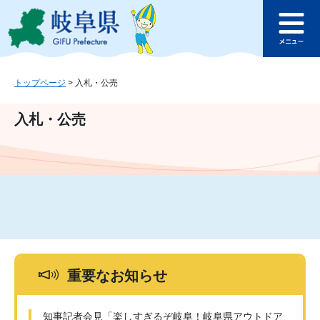
ペ
メ
このページの本文へ
ー
ニ
メ
ジ
ュ
ニ
の
ー
ュ
先
を
ー
頭
飛
トップページ
>
入札・公売
で
ば
す
し
入札・公売
。
て
本
文
へ
重要なお知らせ
知事記者会見「楽しすぎるぞ岐阜！岐阜県アウトドア