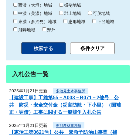
り
西濃（大垣）地域
揖斐地域
中濃（美濃）地域
郡上地域
可茂地域
東濃（多治見）地域
恵那地域
下呂地域
飛騨地域
県外
入札公告一覧
2025年1月21日更新
多治見土木事務所
【建設工事】工維第55－A003－B071－2他号 公
共 防災・安全交付金（災害防除・下小里）（国補
正・翌債）工事に関する一般競争入札公告
2025年1月21日更新
恵那農林事務所
【恵治工第0621号】公共 緊急予防治山事業（補