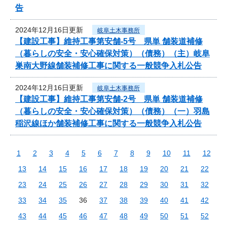
告
2024年12月16日更新
岐阜土木事務所
【建設工事】維持工事第安舗-5号 県単 舗装道補修
（暮らしの安全・安心確保対策）（債務）（主）岐阜
巣南大野線舗装補修工事に関する一般競争入札公告
2024年12月16日更新
岐阜土木事務所
【建設工事】維持工事第安舗-2号 県単 舗装道補修
（暮らしの安全・安心確保対策）（債務）（一）羽島
稲沢線ほか舗装補修工事に関する一般競争入札公告
1
2
3
4
5
6
7
8
9
10
11
12
13
14
15
16
17
18
19
20
21
22
23
24
25
26
27
28
29
30
31
32
33
34
35
36
37
38
39
40
41
42
43
44
45
46
47
48
49
50
51
52