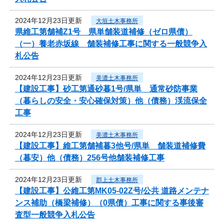
2024年12月23日更新
大垣土木事務所
県維工第舗補Z1号 県単舗装道補修（ゼロ県債）
（一）養老赤坂線 舗装補修工事に関する一般競争入
札公告
2024年12月23日更新
美濃土木事務所
【建設工事】砂工第通砂暮1号/県単 通常砂防事業
（暮らしの安全・安心確保対策）他（債務）渓流保全
工事
2024年12月23日更新
美濃土木事務所
【建設工事】維工第舗補暮3他号/県単 舗装道補修費
（暮安）他（債務）256号他舗装補修工事
2024年12月23日更新
郡上土木事務所
【建設工事】公維工第MK05-02Z号/公共 道路メンテナ
ンス補助（橋梁補修）（0県債）工事に関する事後審
査型一般競争入札公告