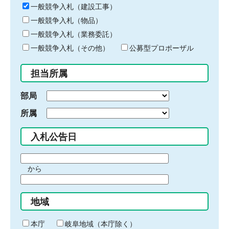
キ
一般競争入札（建設工事）
ー
一般競争入札（物品）
ワ
一般競争入札（業務委託）
ー
ド
一般競争入札（その他）
公募型プロポーザル
を
入
担当所属
力
部局
所属
入札公告日
期
から
間
期
の
間
始
地域
の
ま
終
り
わ
本庁
岐阜地域（本庁除く）