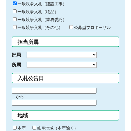
キ
一般競争入札（建設工事）
ー
一般競争入札（物品）
ワ
一般競争入札（業務委託）
ー
ド
一般競争入札（その他）
公募型プロポーザル
を
入
担当所属
力
部局
所属
入札公告日
期
から
間
期
の
間
始
地域
の
ま
終
り
わ
本庁
岐阜地域（本庁除く）