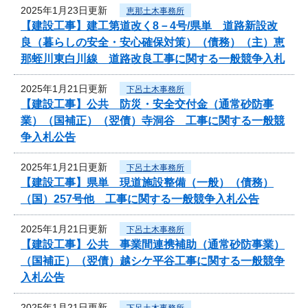
2025年1月23日更新
恵那土木事務所
【建設工事】建工第道改く8－4号/県単 道路新設改
良（暮らしの安全・安心確保対策）（債務）（主）恵
那蛭川東白川線 道路改良工事に関する一般競争入札
2025年1月21日更新
下呂土木事務所
【建設工事】公共 防災・安全交付金（通常砂防事
業）（国補正）（翌債）寺洞谷 工事に関する一般競
争入札公告
2025年1月21日更新
下呂土木事務所
【建設工事】県単 現道施設整備（一般）（債務）
（国）257号他 工事に関する一般競争入札公告
2025年1月21日更新
下呂土木事務所
【建設工事】公共 事業間連携補助（通常砂防事業）
（国補正）（翌債）越シケ平谷工事に関する一般競争
入札公告
2025年1月21日更新
下呂土木事務所