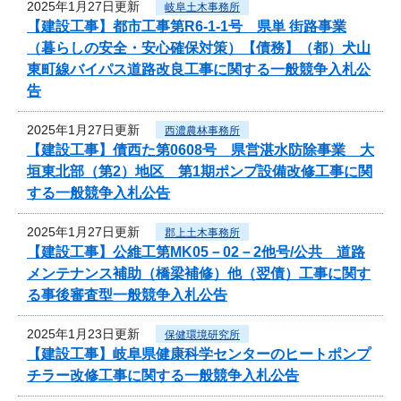
2025年1月27日更新
岐阜土木事務所
【建設工事】都市工事第R6-1-1号 県単 街路事業
（暮らしの安全・安心確保対策）【債務】（都）犬山
東町線バイパス道路改良工事に関する一般競争入札公
告
2025年1月27日更新
西濃農林事務所
【建設工事】債西た第0608号 県営湛水防除事業 大
垣東北部（第2）地区 第1期ポンプ設備改修工事に関
する一般競争入札公告
2025年1月27日更新
郡上土木事務所
【建設工事】公維工第MK05－02－2他号/公共 道路
メンテナンス補助（橋梁補修）他（翌債）工事に関す
る事後審査型一般競争入札公告
2025年1月23日更新
保健環境研究所
【建設工事】岐阜県健康科学センターのヒートポンプ
チラー改修工事に関する一般競争入札公告