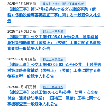
2025年2月3日更新
長良川上流河川開発工事事務所
【建設工事】第6-7号/公共内ケ谷ダム建設事業（債
務）係船設備等基礎設置工事に関する一般競争入札公
告
2025年2月3日更新
郡上土木事務所
【建設工事】公交工第HT-05-01-h号/公共 通学路緊
急対策補助事業（国補正）（翌債）工事に関する事後
審査型一般競争入札公告
2025年2月3日更新
郡上土木事務所
【建設工事】公交工第HD-05-03-h1号/公共 土砂災害
対策道路事業補助（国補正）（翌債）工事に関する事
後審査型一般競争入札公告
2025年2月3日更新
郡上土木事務所
【建設工事】公砂工第R6-1-1号/公共 防災・安全交
付金（通常砂防事業）（国補正・翌債）工事に関する
事後審査型一般競争入札公告