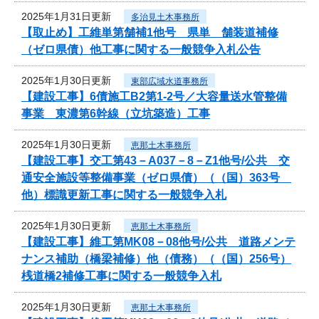
2025年1月31日更新
多治見土木事務所
【取止め】工維単第舗補1他号 県単 舗装道補修
（ゼロ県債）他工事に関する一般競争入札公告
2025年1月30日更新
東部広域水道事務所
【建設工事】6債施工B2第1-2号／大容量送水管整備
事業 東濃第6幹線（立坑築造）工事
2025年1月30日更新
恵那土木事務所
【建設工事】交工第43－A037－8－Z1他号/公共 交
通安全施設等整備事業（ゼロ県債）（（国）363号
他）標識更新工事に関する一般競争入札
2025年1月30日更新
恵那土木事務所
【建設工事】維工第MK08－08他号/公共 道路メンテ
ナンス補助（橋梁補修）他（債務）（（国）256号）
桟道橋2補修工事に関する一般競争入札
2025年1月30日更新
恵那土木事務所