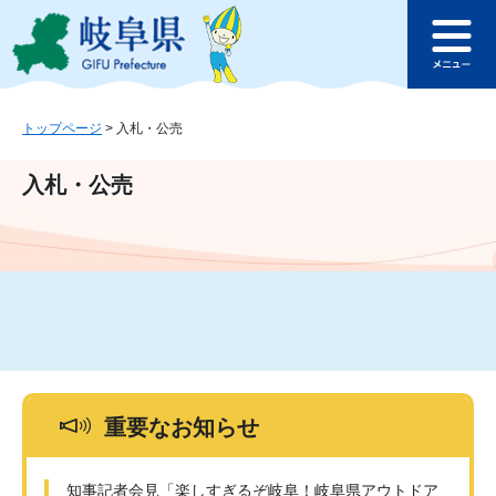
ペ
メ
このページの本文へ
ー
ニ
メ
ジ
ュ
ニ
の
ー
ュ
先
を
ー
頭
飛
トップページ
>
入札・公売
で
ば
す
し
入札・公売
。
て
本
文
へ
重要なお知らせ
知事記者会見「楽しすぎるぞ岐阜！岐阜県アウトドア