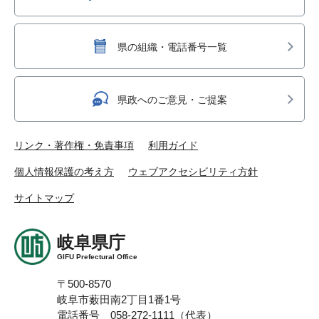
県の組織・電話番号一覧
県政へのご意見・ご提案
リンク・著作権・免責事項
利用ガイド
個人情報保護の考え方
ウェブアクセシビリティ方針
サイトマップ
岐阜県庁
GIFU Prefectural Office
〒500-8570
岐阜市薮田南2丁目1番1号
電話番号 058-272-1111（代表）