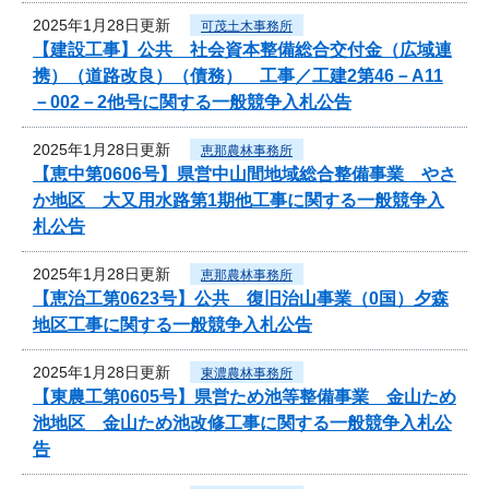
2025年1月28日更新
可茂土木事務所
【建設工事】公共 社会資本整備総合交付金（広域連
携）（道路改良）（債務） 工事／工建2第46－A11
－002－2他号に関する一般競争入札公告
2025年1月28日更新
恵那農林事務所
【恵中第0606号】県営中山間地域総合整備事業 やさ
か地区 大又用水路第1期他工事に関する一般競争入
札公告
2025年1月28日更新
恵那農林事務所
【恵治工第0623号】公共 復旧治山事業（0国）夕森
地区工事に関する一般競争入札公告
2025年1月28日更新
東濃農林事務所
【東農工第0605号】県営ため池等整備事業 金山ため
池地区 金山ため池改修工事に関する一般競争入札公
告