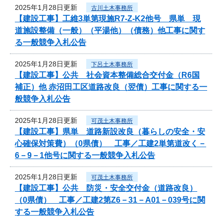
2025年1月28日更新
古川土木事務所
【建設工事】工維3単第現施R7-Z-K2他号 県単 現
道施設整備（一般）（平湯他）（債務）他工事に関す
る一般競争入札公告
2025年1月28日更新
下呂土木事務所
【建設工事】公共 社会資本整備総合交付金（R6国
補正）他 赤沼田工区道路改良（翌債）工事に関する一
般競争入札公告
2025年1月28日更新
可茂土木事務所
【建設工事】県単 道路新設改良（暮らしの安全・安
心確保対策費）（0県債） 工事／工建2単第道改く－
6－9－1他号に関する一般競争入札公告
2025年1月28日更新
可茂土木事務所
【建設工事】公共 防災・安全交付金（道路改良）
（0県債） 工事／工建2第Z6－31－A01－039号に関
する一般競争入札公告