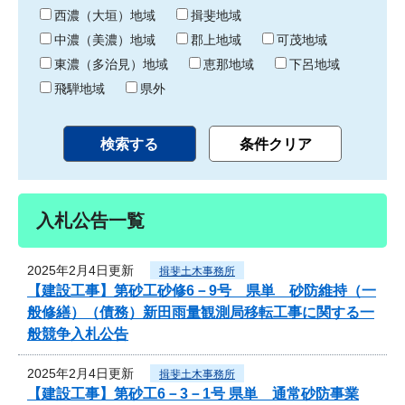
り
西濃（大垣）地域
揖斐地域
中濃（美濃）地域
郡上地域
可茂地域
東濃（多治見）地域
恵那地域
下呂地域
飛騨地域
県外
入札公告一覧
2025年2月4日更新
揖斐土木事務所
【建設工事】第砂工砂修6－9号 県単 砂防維持（一
般修繕）（債務）新田雨量観測局移転工事に関する一
般競争入札公告
2025年2月4日更新
揖斐土木事務所
【建設工事】第砂工6－3－1号 県単 通常砂防事業