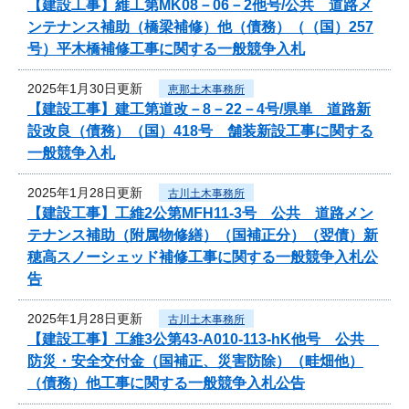
【建設工事】維工第MK08－06－2他号/公共 道路メ
ンテナンス補助（橋梁補修）他（債務）（（国）257
号）平木橋補修工事に関する一般競争入札
2025年1月30日更新
恵那土木事務所
【建設工事】建工第道改－8－22－4号/県単 道路新
設改良（債務）（国）418号 舗装新設工事に関する
一般競争入札
2025年1月28日更新
古川土木事務所
【建設工事】工維2公第MFH11-3号 公共 道路メン
テナンス補助（附属物修繕）（国補正分）（翌債）新
穂高スノーシェッド補修工事に関する一般競争入札公
告
2025年1月28日更新
古川土木事務所
【建設工事】工維3公第43-A010-113-hK他号 公共
防災・安全交付金（国補正、災害防除）（畦畑他）
（債務）他工事に関する一般競争入札公告