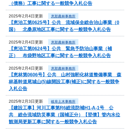
（債務）工事に関する一般競争入札公告
2025年2月4日更新
恵那農林事務所
【恵治工第0625号】公共 流域保全総合治山事業（0
国） 北桑原地区工事に関する一般競争入札公告
2025年2月4日更新
恵那農林事務所
【恵治工第0624号】公共 緊急予防治山事業（補
正） 布袋野地区工事に関する一般競争入札公告
2025年2月4日更新
恵那農林事務所
【恵林第0606号】公共 山村強靭化林道整備事業 森
林基幹道尾城山(5)線開設工事(補正)に関する一般競争
入札公告
2025年2月3日更新
岐阜土木事務所
【建設工事】河川工事第R6総流防補H1-A-1号 公
共 総合流域防災事業（国補正分）【翌債】管内水位
観測局更新工事に関する一般競争入札公告