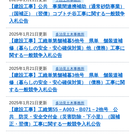
【建設工事】公共 事業間連携補助（通常砂防事業）
（国補正）（翌債）コブトチ谷工事に関する一般競争
入札公告
2025年1月21日更新
多治見土木事務所
【建設工事】工維単第舗補暮5他号 県単 舗装道補
修（暮らしの安全・安心確保対策）他（債務）工事に
関する一般競争入札公告
2025年1月21日更新
多治見土木事務所
【建設工事】工維単第舗補暮3他号 県単 舗装道補
修（暮らしの安全・安心確保対策）（債務）工事に関
する一般競争入札公告
2025年1月21日更新
多治見土木事務所
【建設工事】工維第55－A003－B071－2他号 公
共 防災・安全交付金（災害防除・下小里）（国補
正・翌債）工事に関する一般競争入札公告