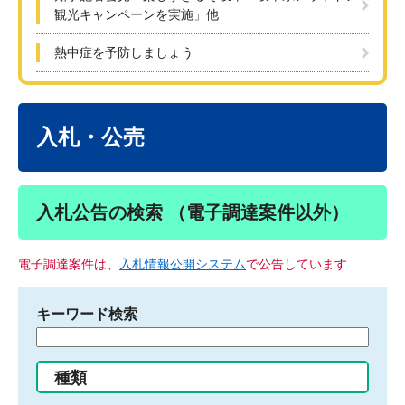
観光キャンペーンを実施」他
熱中症を予防しましょう
本
文
入札・公売
入札公告の検索 （電子調達案件以外）
電子調達案件は、
入札情報公開システム
で公告しています
キーワード検索
検
索
す
種類
る