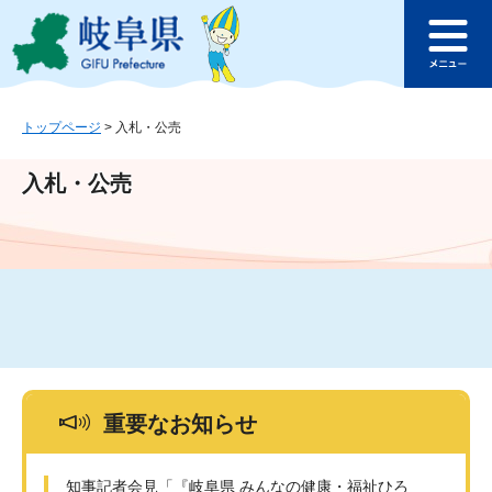
ペ
メ
このページの本文へ
ー
ニ
メ
ジ
ュ
ニ
の
ー
ュ
先
を
ー
頭
飛
トップページ
>
入札・公売
で
ば
す
し
入札・公売
。
て
本
文
へ
重要なお知らせ
知事記者会見「『岐阜県 みんなの健康・福祉ひろ