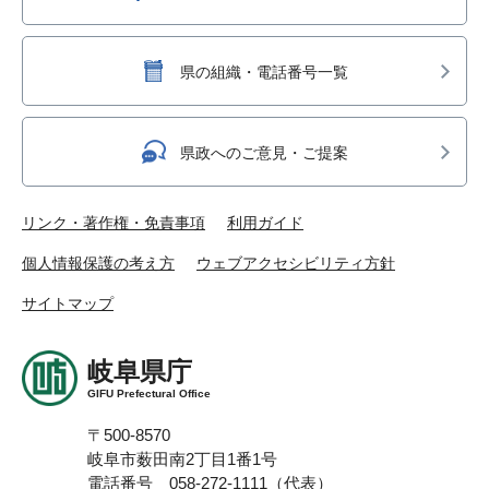
県の組織・電話番号一覧
県政へのご意見・ご提案
リンク・著作権・免責事項
利用ガイド
個人情報保護の考え方
ウェブアクセシビリティ方針
サイトマップ
岐阜県庁
GIFU Prefectural Office
〒500-8570
岐阜市薮田南2丁目1番1号
電話番号 058-272-1111（代表）