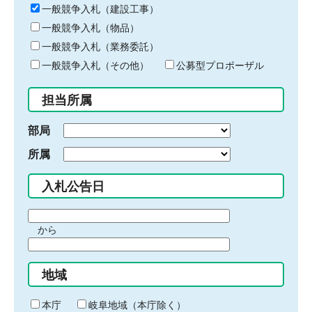
キ
一般競争入札（建設工事）
ー
一般競争入札（物品）
ワ
一般競争入札（業務委託）
ー
ド
一般競争入札（その他）
公募型プロポーザル
を
入
担当所属
力
部局
所属
入札公告日
期
から
間
期
の
間
始
地域
の
ま
終
り
わ
本庁
岐阜地域（本庁除く）