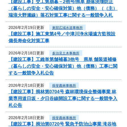
【建設工事】交工第崩暮－2他号/県単 崩落決壊防止
（暮らしの安全・安心確保対策）他（債務）（（主）
瑞浪大野瀬線）落石対策工事に関する一般競争入札
2026年2月19日更新
東部広域水道事務所
【建設工事】施工東第4号／中津川浄水場遠方監視設
備長寿命化対策工事
2026年2月18日更新
多治見土木事務所
【建設工事】工維単第舗補暮3他号 県単 舗装道補修
（暮らしの安全・安心確保対策）他（債務）工事に関
する一般競争入札公告
2026年2月18日更新
揖斐農林事務所
【建設工事】揖林第0704号 森林環境保全整備事業 林
業専用道日坂・夕日谷線開設工事に関する一般競争入
札公告
2026年2月18日更新
揖斐農林事務所
【建設工事】揖治第0720号 緊急予防治山事業 滝谷地