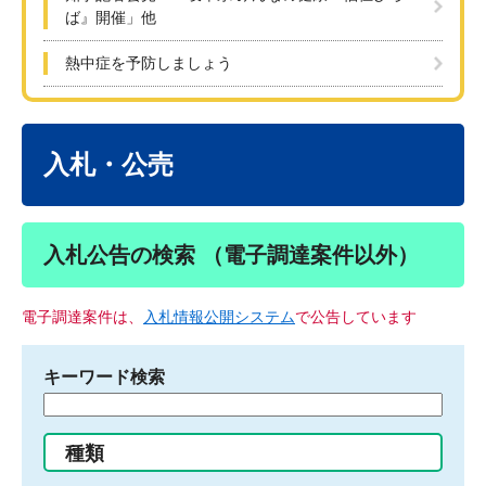
ば』開催」他
熱中症を予防しましょう
本
文
入札・公売
入札公告の検索 （電子調達案件以外）
電子調達案件は、
入札情報公開システム
で公告しています
キーワード検索
検
索
す
種類
る