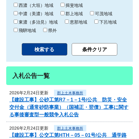
り
西濃（大垣）地域
揖斐地域
中濃（美濃）地域
郡上地域
可茂地域
東濃（多治見）地域
恵那地域
下呂地域
飛騨地域
県外
入札公告一覧
2026年2月24日更新
郡上土木事務所
【建設工事】公砂工第R7－1－1号/公共 防災・安全
交付金（通常砂防事業）（国補正・翌債）工事に関す
る事後審査型一般競争入札公告
2026年2月24日更新
郡上土木事務所
【建設工事】公交工第HTH－05－01号/公共 通学路