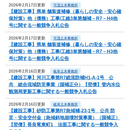
2026年2月17日更新
可茂土木事務所
【建設工事】県単 舗装道補修（暮らしの安全・安心確
保対策）他（債務）工事/工維3単第舗補－R7－H4他
号に関する一般競争入札公告
2026年2月17日更新
可茂土木事務所
【建設工事】県単 舗装道補修（暮らしの安全・安心確
保対策）他（債務）工事/工維3単第舗補－R7－H3他
号に関する一般競争入札公告
2026年2月16日更新
岐阜土木事務所
【建設工事】河川工事第R7総流防補H1-A-1号 公
共 総合流域防災事業（国補正分）【翌債】管内水位
観測局更新工事に関する一般競争入札公告
2026年2月16日更新
岐阜土木事務所
【建設工事】砂防工事第R7急傾補-23-1号 公共 防
災・安全交付金（急傾斜地崩壊対策事業）（国補正）
【翌債】長良竜東町1 法面工事に関する一般競争入