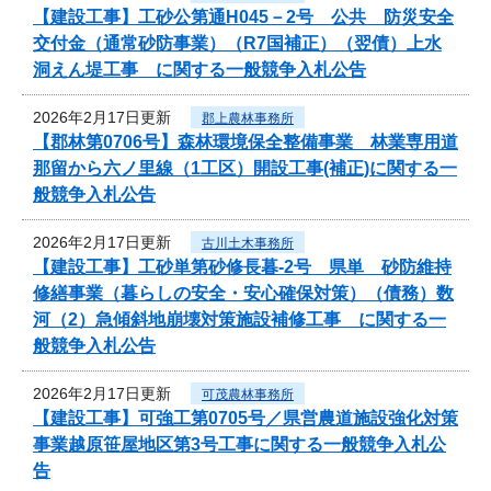
【建設工事】工砂公第通H045－2号 公共 防災安全
交付金（通常砂防事業）（R7国補正）（翌債）上水
洞えん堤工事 に関する一般競争入札公告
2026年2月17日更新
郡上農林事務所
【郡林第0706号】森林環境保全整備事業 林業専用道
那留から六ノ里線（1工区）開設工事(補正)に関する一
般競争入札公告
2026年2月17日更新
古川土木事務所
【建設工事】工砂単第砂修長暮-2号 県単 砂防維持
修繕事業（暮らしの安全・安心確保対策）（債務）数
河（2）急傾斜地崩壊対策施設補修工事 に関する一
般競争入札公告
2026年2月17日更新
可茂農林事務所
【建設工事】可強工第0705号／県営農道施設強化対策
事業越原笹屋地区第3号工事に関する一般競争入札公
告