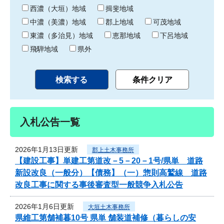
り
西濃（大垣）地域
揖斐地域
中濃（美濃）地域
郡上地域
可茂地域
東濃（多治見）地域
恵那地域
下呂地域
飛騨地域
県外
入札公告一覧
2026年1月13日更新
郡上土木事務所
【建設工事】単建工第道改－5－20－1号/県単 道路
新設改良（一般分）【債務】（一）惣則高鷲線 道路
改良工事に関する事後審査型一般競争入札公告
2026年1月6日更新
大垣土木事務所
県維工第舗補暮10号 県単 舗装道補修（暮らしの安