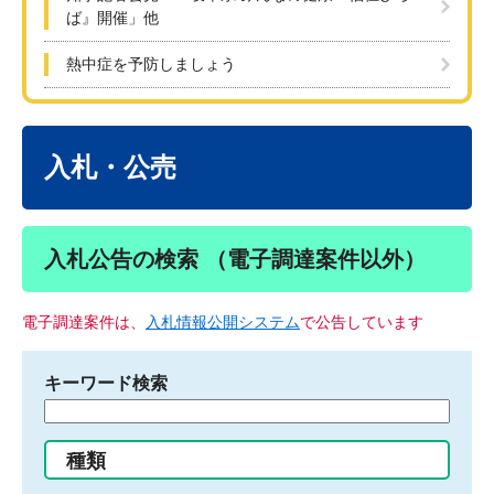
ば』開催」他
熱中症を予防しましょう
本
文
入札・公売
入札公告の検索 （電子調達案件以外）
電子調達案件は、
入札情報公開システム
で公告しています
キーワード検索
検
索
す
種類
る