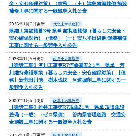
全・安心確保対策）（債務）（主）津島南濃線他 舗装
補修工事に関する一般競争入札公告
2026年1月6日更新
大垣土木事務所
県維工第舗補暮3号 県単 舗装道補修（暮らしの安全・
安心確保対策）（債務）（一）安八平田線他 舗装補修
工事に関する一般競争入札公告
2026年1月5日更新
岐阜土木事務所
【建設工事】河川工事第R7河修暮安2-1号 県単 河
川維持修繕事業（暮らしの安全・安心確保対策）【債
務】新荒田川他 樹木伐採・河道掘削工事に関する一
般競争入札公告
2026年1月5日更新
岐阜土木事務所
【建設工事】維持工事第R7現施Z1号 県単 現道施設
整備（一般）（ゼロ県債） 管内県管理道路 交通安
全施設工事に関する一般競争入札公告
2026年1月5日更新
岐阜土木事務所