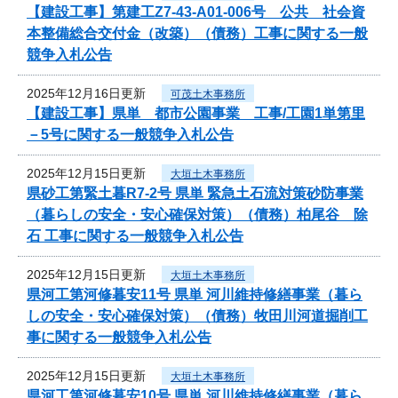
【建設工事】第建工Z7-43-A01-006号 公共 社会資
本整備総合交付金（改築）（債務）工事に関する一般
競争入札公告
2025年12月16日更新
可茂土木事務所
【建設工事】県単 都市公園事業 工事/工園1単第里
－5号に関する一般競争入札公告
2025年12月15日更新
大垣土木事務所
県砂工第緊土暮R7-2号 県単 緊急土石流対策砂防事業
（暮らしの安全・安心確保対策）（債務）柏尾谷 除
石 工事に関する一般競争入札公告
2025年12月15日更新
大垣土木事務所
県河工第河修暮安11号 県単 河川維持修繕事業（暮ら
しの安全・安心確保対策）（債務）牧田川河道掘削工
事に関する一般競争入札公告
2025年12月15日更新
大垣土木事務所
県河工第河修暮安10号 県単 河川維持修繕事業（暮ら