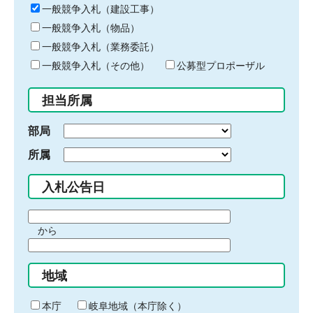
キ
一般競争入札（建設工事）
ー
一般競争入札（物品）
ワ
一般競争入札（業務委託）
ー
ド
一般競争入札（その他）
公募型プロポーザル
を
入
担当所属
力
部局
所属
入札公告日
期
から
間
期
の
間
始
地域
の
ま
終
り
わ
本庁
岐阜地域（本庁除く）