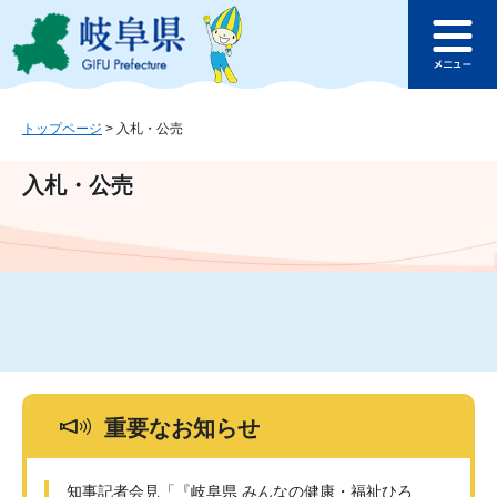
ペ
メ
このページの本文へ
ー
ニ
メ
ジ
ュ
ニ
の
ー
ュ
先
を
ー
頭
飛
トップページ
>
入札・公売
で
ば
す
し
入札・公売
。
て
本
文
へ
重要なお知らせ
知事記者会見「『岐阜県 みんなの健康・福祉ひろ