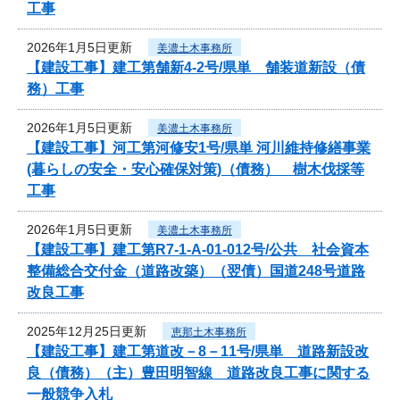
工事
2026年1月5日更新
美濃土木事務所
【建設工事】建工第舗新4-2号/県単 舗装道新設（債
務）工事
2026年1月5日更新
美濃土木事務所
【建設工事】河工第河修安1号/県単 河川維持修繕事業
(暮らしの安全・安心確保対策)（債務） 樹木伐採等
工事
2026年1月5日更新
美濃土木事務所
【建設工事】建工第R7-1-A-01-012号/公共 社会資本
整備総合交付金（道路改築）（翌債）国道248号道路
改良工事
2025年12月25日更新
恵那土木事務所
【建設工事】建工第道改－8－11号/県単 道路新設改
良（債務）（主）豊田明智線 道路改良工事に関する
一般競争入札