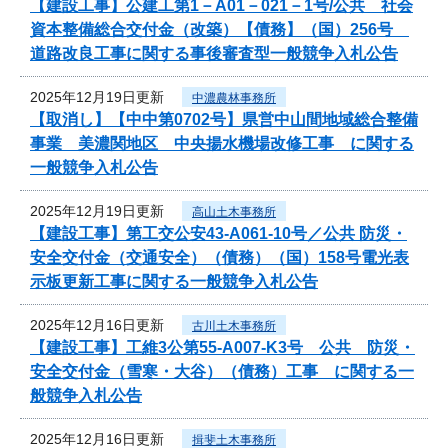
【建設工事】公建工第1－A01－021－1号/公共 社会
資本整備総合交付金（改築）【債務】（国）256号
道路改良工事に関する事後審査型一般競争入札公告
2025年12月19日更新
中濃農林事務所
【取消し】【中中第0702号】県営中山間地域総合整備
事業 美濃関地区 中央揚水機場改修工事 に関する
一般競争入札公告
2025年12月19日更新
高山土木事務所
【建設工事】第工交公安43-A061-10号／公共 防災・
安全交付金（交通安全）（債務）（国）158号電光表
示板更新工事に関する一般競争入札公告
2025年12月16日更新
古川土木事務所
【建設工事】工維3公第55-A007-K3号 公共 防災・
安全交付金（雪寒・大谷）（債務）工事 に関する一
般競争入札公告
2025年12月16日更新
揖斐土木事務所