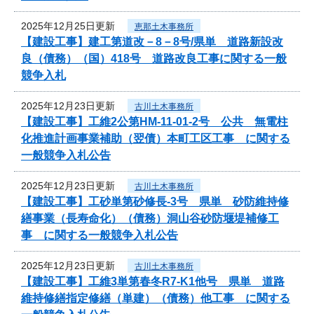
2025年12月25日更新
恵那土木事務所
【建設工事】建工第道改－8－8号/県単 道路新設改
良（債務）（国）418号 道路改良工事に関する一般
競争入札
2025年12月23日更新
古川土木事務所
【建設工事】工維2公第HM-11-01-2号 公共 無電柱
化推進計画事業補助（翌債）本町工区工事 に関する
一般競争入札公告
2025年12月23日更新
古川土木事務所
【建設工事】工砂単第砂修長-3号 県単 砂防維持修
繕事業（長寿命化）（債務）洞山谷砂防堰堤補修工
事 に関する一般競争入札公告
2025年12月23日更新
古川土木事務所
【建設工事】工維3単第春冬R7-K1他号 県単 道路
維持修繕指定修繕（単建）（債務）他工事 に関する