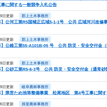
工事に関する一般競争入札公告
29日更新
郡上土木事務所
】公河工第R5国補正広域5-1-1号 公共 広域河川改
29日更新
郡上土木事務所
】公維工第55-A101B-05 号 公共 防災・安全交
29日更新
郡上土木事務所
】公砂工第R5-6-3号 公共 防災・安全交付金（通
29日更新
岐阜農林事務所
事】県営ため池等整備事業 松尾地区 第4号工事に関す
26日更新
揖斐農林事務所