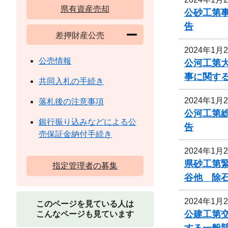
県有資産売却
公砂工第事
告
差押財産公売
2024年1月
公売情報
公河工第大
事に関す
共同入札の手続き
2024年1月
落札後の注意事項
公河工第総
銀行振り込みなどによる公
告
売保証金納付手続き
2024年1月
県砂工第緊
指定管理者の募集
谷他 除
2024年1月
このページを見ている人は
公建工第交
こんなページも見ています
する一般