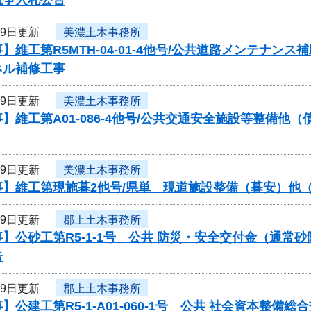
29日更新
美濃土木事務所
】維工第R5MTH-04-01-4他号/公共道路メンテナ
ネル補修工事
29日更新
美濃土木事務所
】維工第A01-086-4他号/公共交通安全施設等整備
29日更新
美濃土木事務所
】維工第現施暮2他号/県単 現道施設整備（暮安）他（
29日更新
郡上土木事務所
】公砂工第R5-1-1号 公共 防災・安全交付金（通
告
29日更新
郡上土木事務所
】公建工第R5-1-A01-060-1号 公共 社会資本