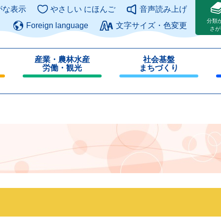
このページの本文へ
がな表示
やさしい にほんご
音声読み上げ
分類
Foreign language
文字サイズ・色変更
さが
産業・農林水産
社会基盤
労働・観光
まちづくり
閉
閉
じ
じ
る
る