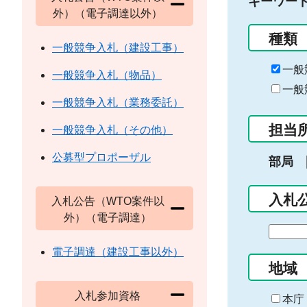
キーワー
外）（電子調達以外）
種類
一般競争入札（建設工事）
一般
一般競争入札（物品）
一般
一般競争入札（業務委託）
担当
一般競争入札（その他）
公募型プロポーザル
部局
入札
入札公告（WTO案件以
外）（電子調達）
期
間
電子調達（建設工事以外）
の
地域
始
入札参加資格
ま
本庁