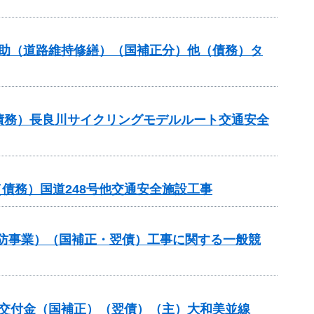
ンス補助（道路維持修繕）（国補正分）他（債務）タ
他（債務）長良川サイクリングモデルルート交通安全
債務）国道248号他交通安全施設工事
常砂防事業）（国補正・翌債）工事に関する一般競
整備総合交付金（国補正）（翌債）（主）大和美並線