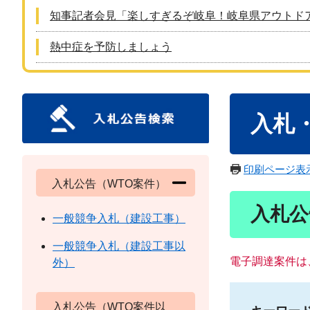
知事記者会見「楽しすぎるぞ岐阜！岐阜県アウトド
熱中症を予防しましょう
本
入札
文
印刷ページ表
入札公告（WTO案件）
入札公
一般競争入札（建設工事）
一般競争入札（建設工事以
電子調達案件は
外）
入札公告（WTO案件以