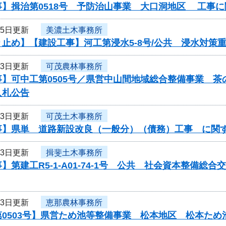
事】揖治第0518号 予防治山事業 大口洞地区 工事
25日更新
美濃土木事務所
り止め】【建設工事】河工第浸水5-8号/公共 浸水対策
23日更新
可茂農林事務所
事】可中工第0505号／県営中山間地域総合整備事業 
入札公告
23日更新
可茂土木事務所
事】県単 道路新設改良（一般分）（債務）工事 に関
23日更新
揖斐土木事務所
】第建工R5-1-A01-74-1号 公共 社会資本整備
23日更新
恵那農林事務所
第0503号】県営ため池等整備事業 松本地区 松本ため