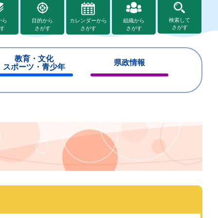
検索して
から
目的から
カレンダーから
組織から
さがす
す
さがす
さがす
さがす
教育・文化
県政情報
スポーツ・青少年
閉
閉
じ
じ
る
る