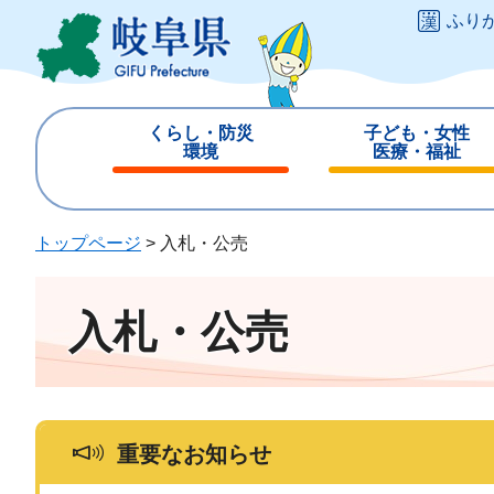
ペ
メ
ふり
ー
ニ
ジ
ュ
の
ー
先
を
くらし・防災
子ども・女性
頭
飛
環境
医療・福祉
で
ば
閉
閉
す
し
じ
じ
。
て
る
る
トップページ
>
入札・公売
本
文
へ
入札・公売
重要なお知らせ