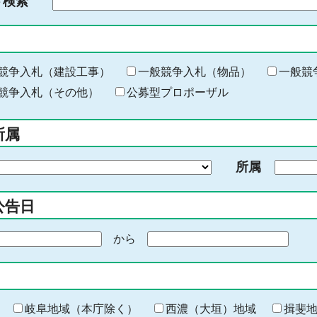
ド検索
検
索
す
る
キ
競争入札（建設工事）
一般競争入札（物品）
一般競
ー
競争入札（その他）
公募型プロポーザル
ワ
ー
所属
ド
を
所属
入
力
公告日
から
期
間
の
終
わ
岐阜地域（本庁除く）
西濃（大垣）地域
揖斐