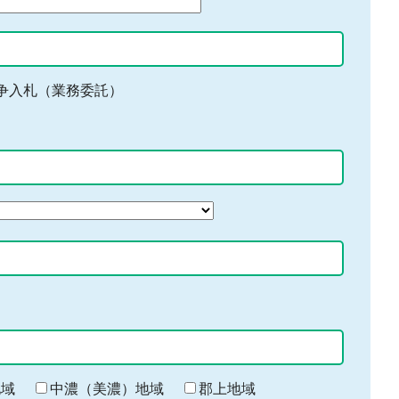
争入札（業務委託）
地域
中濃（美濃）地域
郡上地域