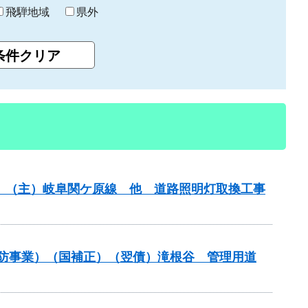
飛騨地域
県外
務）（主）岐阜関ケ原線 他 道路照明灯取換工事
通常砂防事業）（国補正）（翌債）滝根谷 管理用道