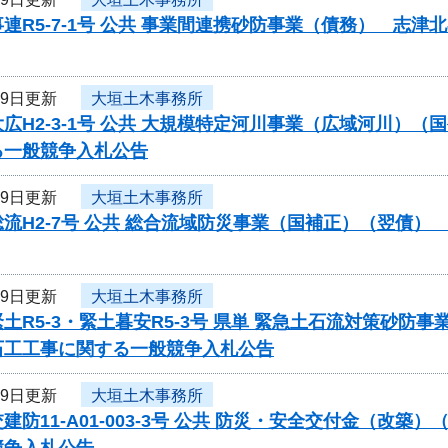
連R5-7-1号 公共 事業間連携砂防事業（債務） 志
29日更新
大垣土木事務所
広H2-3-1号 公共 大規模特定河川事業（広域河川）
る一般競争入札公告
29日更新
大垣土木事務所
流H2-7号 公共 総合流域防災事業（国補正）（翌債
29日更新
大垣土木事務所
土R5-3・緊土暮安R5-3号 県単 緊急土石流対策砂
石工工事に関する一般競争入札公告
29日更新
大垣土木事務所
建防11-A01-003-3号 公共 防災・安全交付金（
競争入札公告