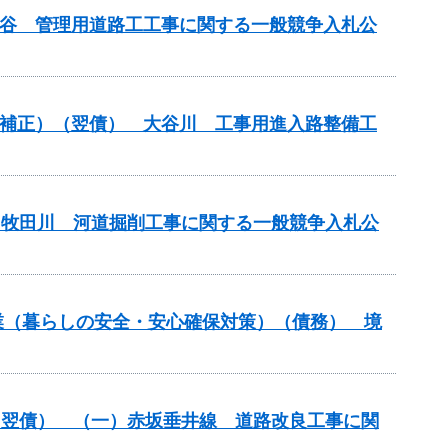
津北谷 管理用道路工工事に関する一般競争入札公
（国補正）（翌債） 大谷川 工事用進入路整備工
） 牧田川 河道掘削工事に関する一般競争入札公
防事業（暮らしの安全・安心確保対策）（債務） 境
改築）（翌債） （一）赤坂垂井線 道路改良工事に関