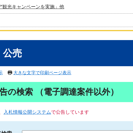
ア観光キャンペーンを実施」他
・公売
示
大きな文字で印刷ページ表示
告の検索 （電子調達案件以外）
、
入札情報公開システム
で公告しています