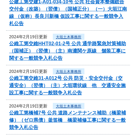
公建工第交建1-A01-034-10号 公共 社会資本整備総合
交付金（改築）（翌債）（国補正分） （一）大垣江南
線 （仮称）長良川新橋 仮設工事に関する一般競争入
札公告
2024年2月19日更新
大垣土木事務所
公維工第交維HHT02-01-2号 公共 通学路緊急対策補助
（国補正）（翌債）（主）南濃関ケ原線 舗装工事に
関する一般競争入札公告
2024年2月19日更新
大垣土木事務所
公維工第交維31-A012号 公共 防災・安全交付金（交
通安全）（翌債）（主）大垣環状線 他 交通安全施
設工事に関する一般競争入札公告
2024年2月19日更新
大垣土木事務所
公維工第橋補7号 公共 道路メンテナンス補助（橋梁補
修）（ゼロ県債）釜笛橋 橋梁補修工事に関する一般
競争入札公告