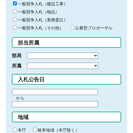
キ
一般競争入札（建設工事）
ー
一般競争入札（物品）
ワ
一般競争入札（業務委託）
ー
ド
一般競争入札（その他）
公募型プロポーザル
を
入
担当所属
力
部局
所属
入札公告日
期
から
間
期
の
間
始
地域
の
ま
終
り
わ
本庁
岐阜地域（本庁除く）