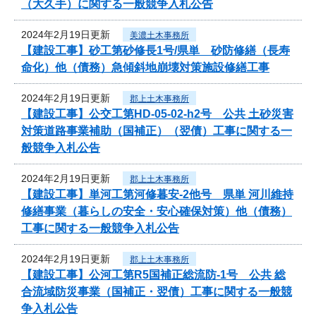
（大久手）に関する一般競争入札公告
2024年2月19日更新
美濃土木事務所
【建設工事】砂工第砂修長1号/県単 砂防修繕（長寿
命化）他（債務）急傾斜地崩壊対策施設修繕工事
2024年2月19日更新
郡上土木事務所
【建設工事】公交工第HD-05-02-h2号 公共 土砂災害
対策道路事業補助（国補正）（翌債）工事に関する一
般競争入札公告
2024年2月19日更新
郡上土木事務所
【建設工事】単河工第河修暮安-2他号 県単 河川維持
修繕事業（暮らしの安全・安心確保対策）他（債務）
工事に関する一般競争入札公告
2024年2月19日更新
郡上土木事務所
【建設工事】公河工第R5国補正総流防-1号 公共 総
合流域防災事業（国補正・翌債）工事に関する一般競
争入札公告