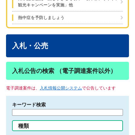
観光キャンペーンを実施」他
熱中症を予防しましょう
本
文
入札・公売
入札公告の検索 （電子調達案件以外）
電子調達案件は、
入札情報公開システム
で公告しています
キーワード検索
検
索
す
種類
る