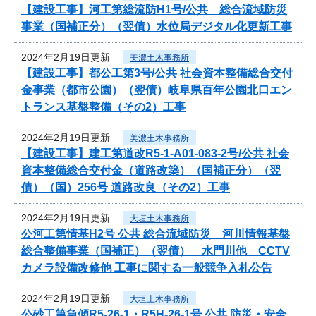
【建設工事】河工第総流防H1号/公共 総合流域防災
事業（国補正分）（翌債）水位局デジタル化更新工事
2024年2月19日更新
美濃土木事務所
【建設工事】都公工第3号/公共 社会資本整備総合交付
金事業（都市公園）（翌債）岐阜県百年公園北口エン
トランス基盤整備（その2）工事
2024年2月19日更新
美濃土木事務所
【建設工事】建工第道改R5-1-A01-083-2号/公共 社会
資本整備総合交付金（道路改築）（国補正分）（翌
債）（国）256号 道路改良（その2）工事
2024年2月19日更新
大垣土木事務所
公河工第情基H2号 公共 総合流域防災 河川情報基盤
総合整備事業（国補正）（翌債） 水門川他 CCTV
カメラ設備改修他 工事に関する一般競争入札公告
2024年2月19日更新
大垣土木事務所
公砂工第急傾R5-26-1・R5H-26-1号 公共 防災・安全