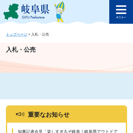
ペ
メ
このページの本文へ
ー
ニ
メ
ジ
ュ
ニ
の
ー
ュ
先
を
ー
頭
飛
トップページ
>
入札・公売
で
ば
す
し
入札・公売
。
て
本
文
へ
重要なお知らせ
知事記者会見「楽しすぎるぞ岐阜！岐阜県アウトドア