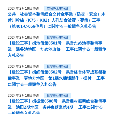
2024年2月19日更新
流域浄水事務所
公共 社会資本整備総合交付金事業（防災・安全）木
曽川幹線（K75・K82）人孔防食被覆（翌債）工事
（第401-C-056他号）に関する一般競争入札公告
2024年2月16日更新
揖斐農林事務所
【建設工事】揖池債第0501号 県営ため池等整備事
業 湯谷池地区 ため池改修 工事に関する一般競争
入札公告
2024年2月16日更新
揖斐農林事務所
【建設工事】揖経債第0502号 県営経営体育成基盤整
備事業 更地方地区 第1揚水機場製作・据付 工事
に関する一般競争入札公告
2024年2月16日更新
揖斐農林事務所
【建設工事】揖振第0508号 県営農村振興総合整備事
業 池田2期地区 沓井集落道第4期 工事に関する
一般競争入札公告