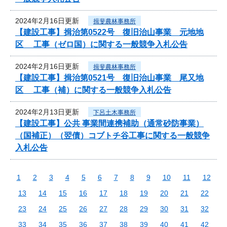
2024年2月16日更新
揖斐農林事務所
【建設工事】揖治第0522号 復旧治山事業 元地地
区 工事（ゼロ国）に関する一般競争入札公告
2024年2月16日更新
揖斐農林事務所
【建設工事】揖治第0521号 復旧治山事業 尾又地
区 工事（補）に関する一般競争入札公告
2024年2月13日更新
下呂土木事務所
【建設工事】公共 事業間連携補助（通常砂防事業）
（国補正）（翌債）コブトチ谷工事に関する一般競争
入札公告
1
2
3
4
5
6
7
8
9
10
11
12
13
14
15
16
17
18
19
20
21
22
23
24
25
26
27
28
29
30
31
32
33
34
35
36
37
38
39
40
41
42