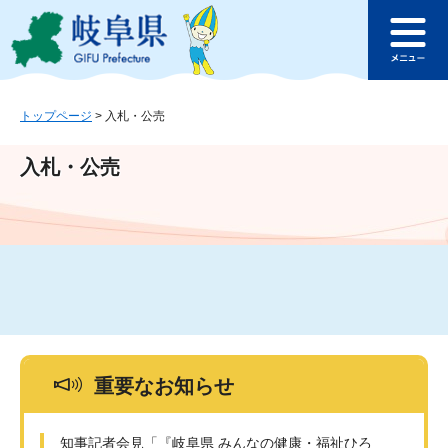
ペ
メ
このページの本文へ
ー
ニ
メ
ジ
ュ
ニ
の
ー
ュ
先
を
ー
頭
飛
トップページ
>
入札・公売
で
ば
す
し
入札・公売
。
て
本
文
へ
重要なお知らせ
知事記者会見「『岐阜県 みんなの健康・福祉ひろ