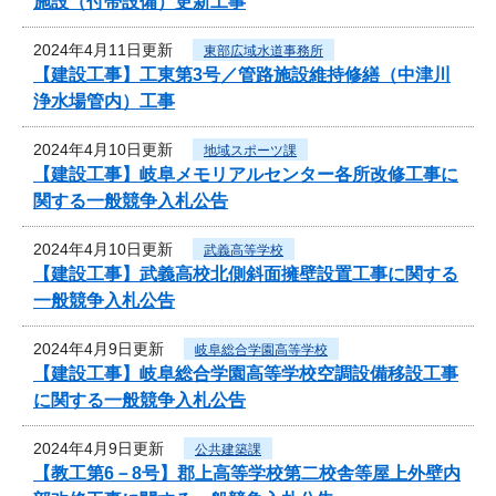
施設（付帯設備）更新工事
2024年4月11日更新
東部広域水道事務所
【建設工事】工東第3号／管路施設維持修繕（中津川
浄水場管内）工事
2024年4月10日更新
地域スポーツ課
【建設工事】岐阜メモリアルセンター各所改修工事に
関する一般競争入札公告
2024年4月10日更新
武義高等学校
【建設工事】武義高校北側斜面擁壁設置工事に関する
一般競争入札公告
2024年4月9日更新
岐阜総合学園高等学校
【建設工事】岐阜総合学園高等学校空調設備移設工事
に関する一般競争入札公告
2024年4月9日更新
公共建築課
【教工第6－8号】郡上高等学校第二校舎等屋上外壁内