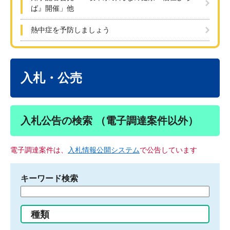
ば』開催」他
熱中症を予防しましょう
本
文
入札・公売
入札公告の検索 （電子調達案件以外）
電子調達案件は、
入札情報公開システム
で公告しています
キーワード検索
検
索
す
種類
る