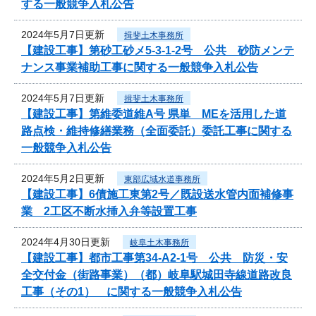
する一般競争入札公告
2024年5月7日更新
揖斐土木事務所
【建設工事】第砂工砂メ5-3-1-2号 公共 砂防メンテ
ナンス事業補助工事に関する一般競争入札公告
2024年5月7日更新
揖斐土木事務所
【建設工事】第維委道維A号 県単 MEを活用した道
路点検・維持修繕業務（全面委託）委託工事に関する
一般競争入札公告
2024年5月2日更新
東部広域水道事務所
【建設工事】6債施工東第2号／既設送水管内面補修事
業 2工区不断水挿入弁等設置工事
2024年4月30日更新
岐阜土木事務所
【建設工事】都市工事第34-A2-1号 公共 防災・安
全交付金（街路事業）（都）岐阜駅城田寺線道路改良
工事（その1） に関する一般競争入札公告