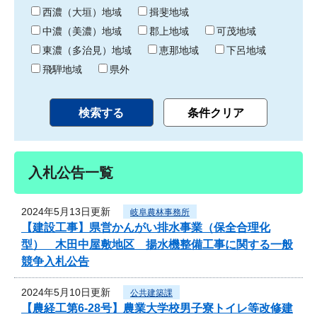
り
西濃（大垣）地域
揖斐地域
中濃（美濃）地域
郡上地域
可茂地域
東濃（多治見）地域
恵那地域
下呂地域
飛騨地域
県外
入札公告一覧
2024年5月13日更新
岐阜農林事務所
【建設工事】県営かんがい排水事業（保全合理化
型） 木田中屋敷地区 揚水機整備工事に関する一般
競争入札公告
2024年5月10日更新
公共建築課
【農経工第6-28号】農業大学校男子寮トイレ等改修建