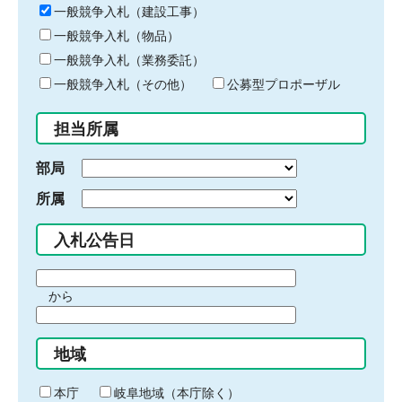
キ
一般競争入札（建設工事）
ー
一般競争入札（物品）
ワ
一般競争入札（業務委託）
ー
ド
一般競争入札（その他）
公募型プロポーザル
を
入
担当所属
力
部局
所属
入札公告日
期
から
間
期
の
間
始
地域
の
ま
終
り
わ
本庁
岐阜地域（本庁除く）