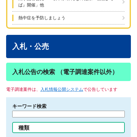
ば』開催」他
熱中症を予防しましょう
本
文
入札・公売
入札公告の検索 （電子調達案件以外）
電子調達案件は、
入札情報公開システム
で公告しています
キーワード検索
検
索
す
種類
る