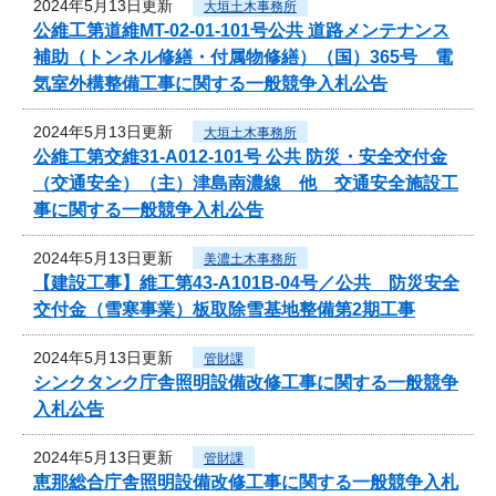
2024年5月13日更新
大垣土木事務所
公維工第道維MT-02-01-101号公共 道路メンテナンス
補助（トンネル修繕・付属物修繕）（国）365号 電
気室外構整備工事に関する一般競争入札公告
2024年5月13日更新
大垣土木事務所
公維工第交維31-A012-101号 公共 防災・安全交付金
（交通安全）（主）津島南濃線 他 交通安全施設工
事に関する一般競争入札公告
2024年5月13日更新
美濃土木事務所
【建設工事】維工第43-A101B-04号／公共 防災安全
交付金（雪寒事業）板取除雪基地整備第2期工事
2024年5月13日更新
管財課
シンクタンク庁舎照明設備改修工事に関する一般競争
入札公告
2024年5月13日更新
管財課
恵那総合庁舎照明設備改修工事に関する一般競争入札