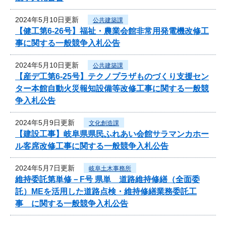
2024年5月10日更新
公共建築課
【健工第6-26号】福祉・農業会館非常用発電機改修工
事に関する一般競争入札公告
2024年5月10日更新
公共建築課
【産デ工第6-25号】テクノプラザものづくり支援セン
ター本館自動火災報知設備等改修工事に関する一般競
争入札公告
2024年5月9日更新
文化創造課
【建設工事】岐阜県県民ふれあい会館サラマンカホー
ル客席改修工事に関する一般競争入札公告
2024年5月7日更新
岐阜土木事務所
維持委託第単修－F号 県単 道路維持修繕（全面委
託）MEを活用した道路点検・維持修繕業務委託工
事 に関する一般競争入札公告