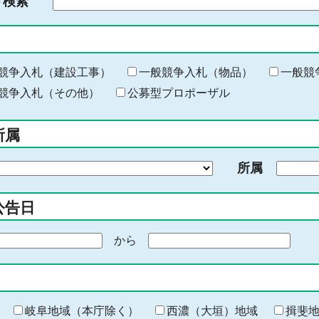
ド検索
検
索
す
る
キ
競争入札（建設工事）
一般競争入札（物品）
一般競
ー
競争入札（その他）
公募型プロポーザル
ワ
ー
所属
ド
を
所属
入
力
公告日
から
期
間
の
終
わ
岐阜地域（本庁除く）
西濃（大垣）地域
揖斐