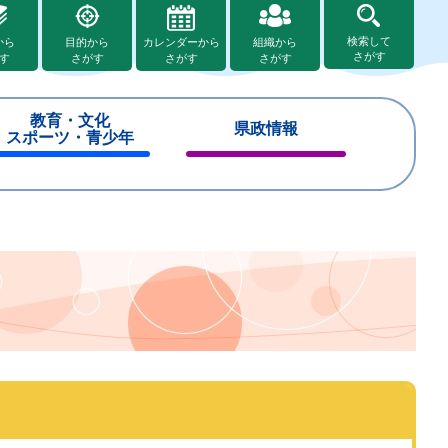
検索して
から
目的から
カレンダーから
組織から
さがす
す
さがす
さがす
さがす
教育・文化
県政情報
スポーツ・青少年
閉
閉
じ
じ
る
る