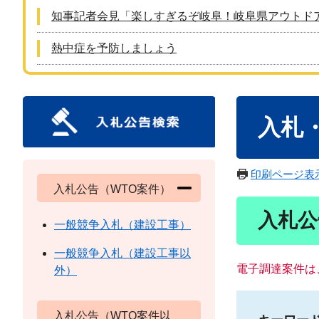
知事記者会見「楽しすぎるぞ岐阜！岐阜県アウトド
熱中症を予防しましょう
本
入札
文
印刷ページ表
入札公告（WTO案件）
入札公
一般競争入札（建設工事）
一般競争入札（建設工事以
電子調達案件は
外）
入札公告（WTO案件以