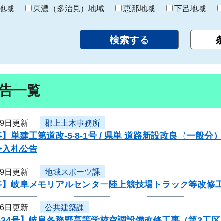
り
地域
東濃（多治見）地域
恵那地域
下呂地域
告一覧
29日更新
郡上土木事務所
】単建工第道改-5-8-1号 / 県単 道路新設改良（一
争入札公告
29日更新
地域スポーツ課
事】岐阜メモリアルセンター陸上競技場トラック等改修
26日更新
公共建築課
-34号】岐阜各務野高等学校空調設備改修工事（第2工