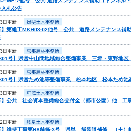
-A2-ME-7他号 公共 道路メンテナンス補助（トンネ
争入札公告
23日更新
揖斐土木事務所
】第維工MKH03-02他号 公共 道路メンテナンス
告
23日更新
恵那農林事務所
0801号】県営中山間地域総合整備事業 三郷・東野地
23日更新
恵那農林事務所
801号】県営ため池等整備事業 松本地区 松本ため池
23日更新
可茂土木事務所
事】公共 社会資本整備総合交付金（都市公園）他 工事
22日更新
岐阜土木事務所
事】維持工事第R8舗修-3号 県単 舗装道補修 （主