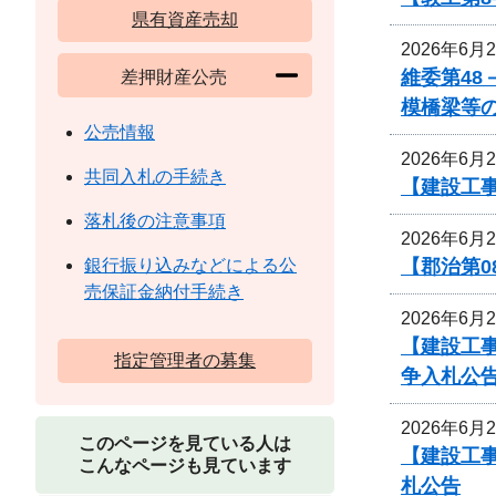
県有資産売却
2026年6月
維委第48
差押財産公売
模橋梁等
公売情報
2026年6月
共同入札の手続き
【建設工事
落札後の注意事項
2026年6月
【郡治第0
銀行振り込みなどによる公
売保証金納付手続き
2026年6月
【建設工
指定管理者の募集
争入札公
2026年6月
このページを見ている人は
【建設工
こんなページも見ています
札公告