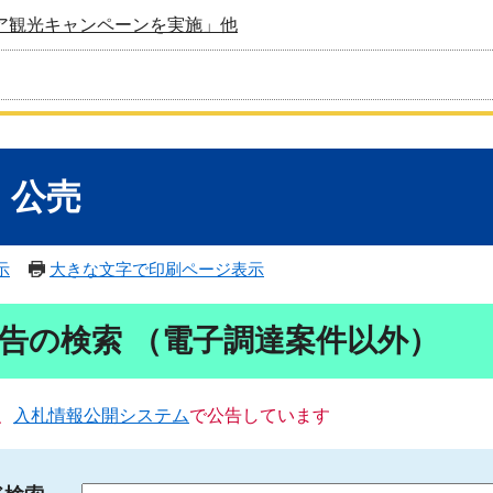
ア観光キャンペーンを実施」他
・公売
示
大きな文字で印刷ページ表示
告の検索 （電子調達案件以外）
、
入札情報公開システム
で公告しています