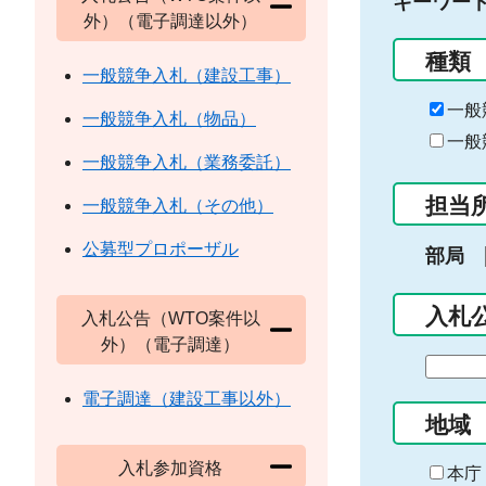
キーワー
外）（電子調達以外）
種類
一般競争入札（建設工事）
一般
一般競争入札（物品）
一般
一般競争入札（業務委託）
担当
一般競争入札（その他）
公募型プロポーザル
部局
入札
入札公告（WTO案件以
外）（電子調達）
期
間
電子調達（建設工事以外）
の
地域
始
入札参加資格
ま
本庁