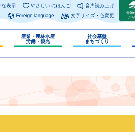
このページの本文へ
がな表示
やさしい にほんご
音声読み上げ
分類
Foreign language
文字サイズ・色変更
さが
産業・農林水産
社会基盤
労働・観光
まちづくり
閉
閉
じ
じ
る
る