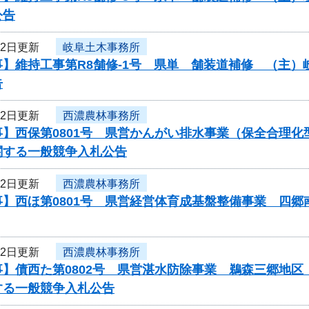
公告
22日更新
岐阜土木事務所
事】維持工事第R8舗修-1号 県単 舗装道補修 （主
告
22日更新
西濃農林事務所
事】西保第0801号 県営かんがい排水事業（保全合理
関する一般競争入札公告
22日更新
西濃農林事務所
】西ほ第0801号 県営経営体育成基盤整備事業 四郷
22日更新
西濃農林事務所
事】債西た第0802号 県営湛水防除事業 鵜森三郷地
する一般競争入札公告