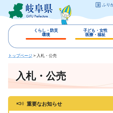
ペ
メ
ふり
ー
ニ
ジ
ュ
の
ー
先
を
くらし・防災
子ども・女性
頭
飛
環境
医療・福祉
で
ば
閉
閉
す
し
じ
じ
。
て
る
る
トップページ
>
入札・公売
本
文
へ
入札・公売
重要なお知らせ