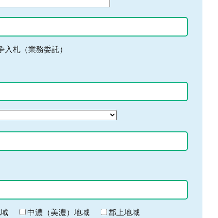
争入札（業務委託）
地域
中濃（美濃）地域
郡上地域