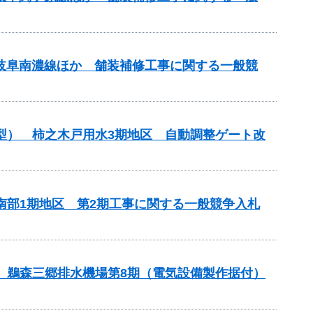
）岐阜南濃線ほか 舗装補修工事に関する一般競
化型） 柿之木戸用水3期地区 自動調整ゲート改
南部1期地区 第2期工事に関する一般競争入札
区 鵜森三郷排水機場第8期（電気設備製作据付）