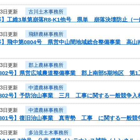
23日更新
古川土木事務所
】工維3単第崩落R8-K1他号 県単 崩落決壊防止（
23日更新
飛騨農林事務所
事】飛中第0804号 県営中山間地域総合整備事業 高
23日更新
郡上農林事務所
802号】県営広域農道整備事業 郡上南部5期地区 第
23日更新
中濃農林事務所
802号】予防治山事業 三月 工事に関する一般競争入
23日更新
中濃農林事務所
801号】復旧治山事業 真寄勢 工事 に関する一般競
23日更新
多治見土木事務所