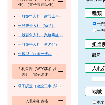
キーワー
外）（電子調達以外）
種類
一般競争入札（建設工事）
一般
一般競争入札（物品）
一般
一般競争入札（業務委託）
担当
一般競争入札（その他）
公募型プロポーザル
部局
入札
入札公告（WTO案件以
外）（電子調達）
期
間
電子調達（建設工事以外）
の
地域
始
入札参加資格
ま
本庁