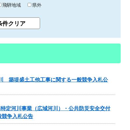
飛騨地域
県外
津屋川 築堤盛土工他工事に関する一般競争入札公
 大規模特定河川事業（広域河川）・公共防災安全交付
般競争入札公告