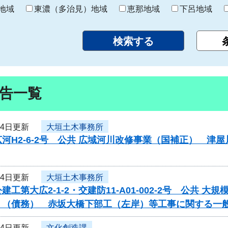
り
地域
東濃（多治見）地域
恵那地域
下呂地域
告一覧
24日更新
大垣土木事務所
河H2-6-2号 公共 広域河川改修事業（国補正） 
24日更新
大垣土木事務所
建工第大広2-1-2・交建防11-A01-002-2号 公共
）（債務） 赤坂大橋下部工（左岸）等工事に関する一
24日更新
文化創造課