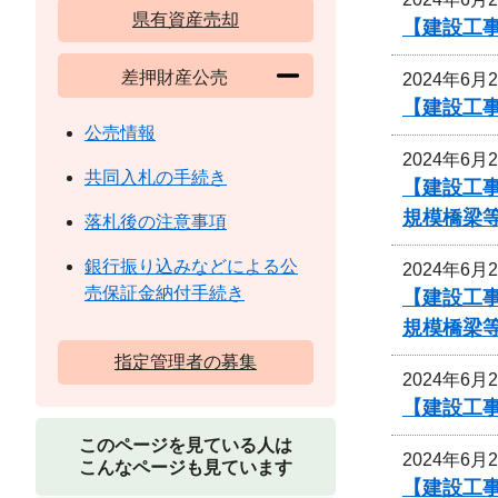
県有資産売却
【建設工
差押財産公売
2024年6月
【建設工
公売情報
2024年6月
共同入札の手続き
【建設工事
規模橋梁等
落札後の注意事項
銀行振り込みなどによる公
2024年6月
売保証金納付手続き
【建設工事
規模橋梁等
指定管理者の募集
2024年6月
【建設工
このページを見ている人は
2024年6月
こんなページも見ています
【建設工