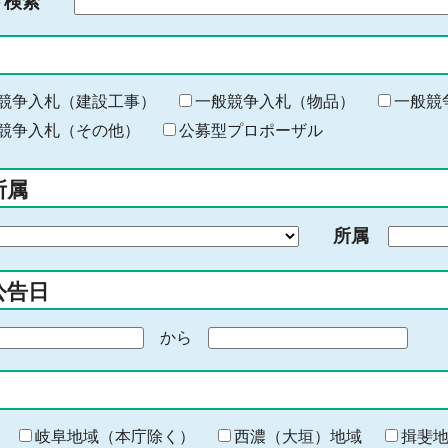
ド検索
検
索
す
る
キ
競争入札（建設工事）
一般競争入札（物品）
一般競
ー
競争入札（その他）
公募型プロポーザル
ワ
ー
所属
ド
を
所属
入
力
公告日
から
期
間
の
終
わ
岐阜地域（本庁除く）
西濃（大垣）地域
揖斐