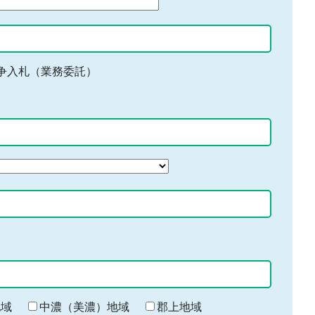
争入札（業務委託）
地域
中濃（美濃）地域
郡上地域