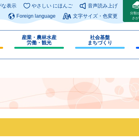
このページの本文へ
がな表示
やさしい にほんご
音声読み上げ
分類
Foreign language
文字サイズ・色変更
さが
産業・農林水産
社会基盤
労働・観光
まちづくり
閉
閉
じ
じ
る
る