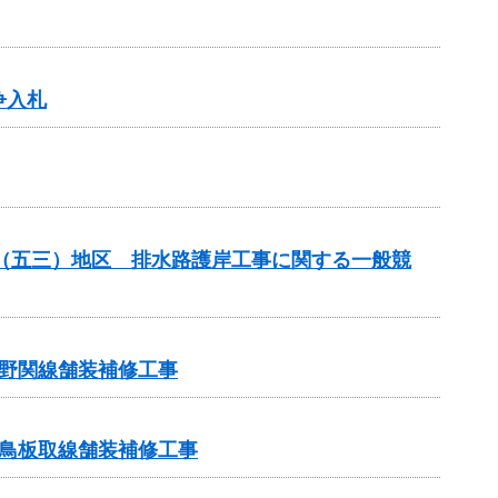
争入札
場（五三）地区 排水路護岸工事に関する一般競
野関線舗装補修工事
鳥板取線舗装補修工事