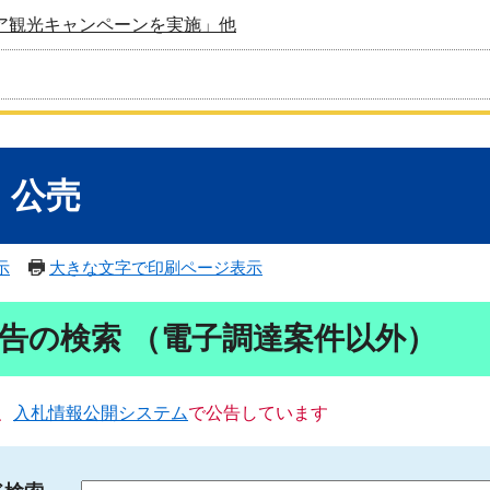
ア観光キャンペーンを実施」他
・公売
示
大きな文字で印刷ページ表示
告の検索 （電子調達案件以外）
、
入札情報公開システム
で公告しています