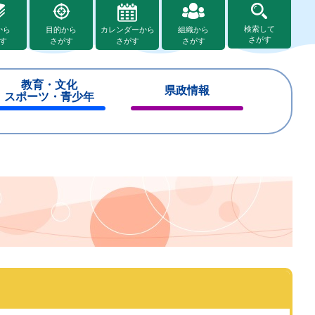
検索して
から
目的から
カレンダーから
組織から
さがす
す
さがす
さがす
さがす
教育・文化
県政情報
スポーツ・青少年
閉
閉
じ
じ
る
る