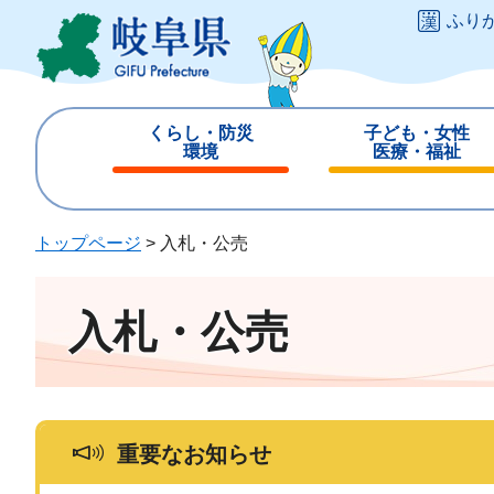
ペ
メ
ふり
ー
ニ
ジ
ュ
の
ー
先
を
くらし・防災
子ども・女性
頭
飛
環境
医療・福祉
で
ば
閉
閉
す
し
じ
じ
。
て
る
る
トップページ
>
入札・公売
本
文
へ
入札・公売
重要なお知らせ