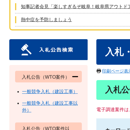
知事記者会見「楽しすぎるぞ岐阜！岐阜県アウトド
熱中症を予防しましょう
本
入札
文
印刷ページ表
入札公告（WTO案件）
入札公
一般競争入札（建設工事）
一般競争入札（建設工事以
電子調達案件は
外）
入札公告（WTO案件以