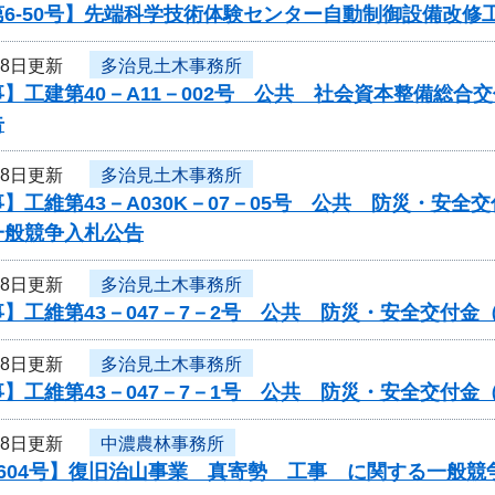
6-50号】先端科学技術体験センター自動制御設備改修
18日更新
多治見土木事務所
】工建第40－A11－002号 公共 社会資本整備総
告
18日更新
多治見土木事務所
】工維第43－A030K－07－05号 公共 防災・安
一般競争入札公告
18日更新
多治見土木事務所
】工維第43－047－7－2号 公共 防災・安全交付
18日更新
多治見土木事務所
】工維第43－047－7－1号 公共 防災・安全交付
18日更新
中濃農林事務所
604号】復旧治山事業 真寄勢 工事 に関する一般競