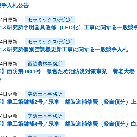
競争入札公告
24日更新
セラミックス研究所
クス研究所照明器具改修（LED化）工事に関する一般競
24日更新
セラミックス研究所
クス研究所個別空調機更新工事に関する一般競争入札
24日更新
西濃農林事務所
事】西防第0601号 県営ため池防災対策事業 養老大
告
24日更新
美濃土木事務所
事】維工第舗補2号／県単 舗装道補修費（緊自債分）上
24日更新
美濃土木事務所
事】維工第舗補4号／県単 舗装道補修費（緊自債分）白