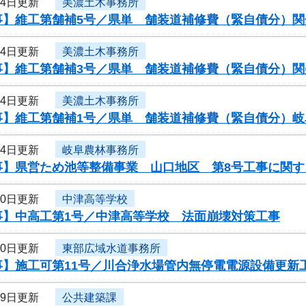
24日更新
美濃土木事務所
事】維工第舗補5号／県単 舗装道補修費（緊自債分）関
24日更新
美濃土木事務所
事】維工第舗補3号／県単 舗装道補修費（緊自債分）関
24日更新
美濃土木事務所
事】維工第舗補1号／県単 舗装道補修費（緊自債分）
24日更新
岐阜農林事務所
事】県営ため池等整備事業 山口地区 第8号工事に関す
20日更新
中津高等学校
事】中高工第1号／中津高等学校 法面崩壊対策工事
20日更新
東部広域水道事務所
事】施工可第11号／川合浄水場管内無停電電源設備更新
19日更新
公共建築課