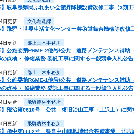
事】岐阜県県民ふれあい会館昇降機設備改修工事（3期
24日更新
文化創造課
事】飛騨・世界生活文化センター芸術堂舞台機構等改修
24日更新
郡上土木事務所
】公維委第R6ME-2他号/公共 道路メンテナンス補
の点検・ 修繕業務 委託工事に関する一般競争入札公告
24日更新
郡上土木事務所
】公維委第R6ME-1他号/公共 道路メンテナンス補
の点検・ 修繕業務 委託工事に関する一般競争入札公告
24日更新
飛騨農林事務所
事】飛治第0610号 公共 復旧治山工事（上沢上）に関
24日更新
飛騨農林事務所
事】飛中第0602号 県営中山間地域総合整備事業 北