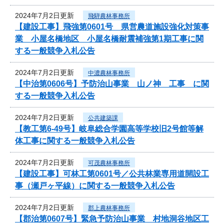
2024年7月2日更新
飛騨農林事務所
【建設工事】飛強第0601号 県営農道施設強化対策事
業 小屋名橋地区 小屋名橋耐震補強第1期工事に関
する一般競争入札公告
2024年7月2日更新
中濃農林事務所
【中治第0606号】予防治山事業 山ノ神 工事 に関
する一般競争入札公告
2024年7月2日更新
公共建築課
【教工第6-49号】岐阜総合学園高等学校旧2号館等解
体工事に関する一般競争入札公告
2024年7月2日更新
可茂農林事務所
【建設工事】可林工第0601号／公共林業専用道開設工
事（瀬戸ヶ平線）に関する一般競争入札公告
2024年7月2日更新
郡上農林事務所
【郡治第0607号】緊急予防治山事業 村地洞谷地区工