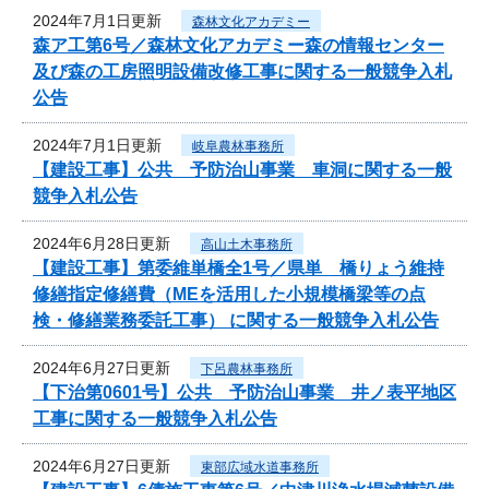
2024年7月1日更新
森林文化アカデミー
森ア工第6号／森林文化アカデミー森の情報センター
及び森の工房照明設備改修工事に関する一般競争入札
公告
2024年7月1日更新
岐阜農林事務所
【建設工事】公共 予防治山事業 車洞に関する一般
競争入札公告
2024年6月28日更新
高山土木事務所
【建設工事】第委維単橋全1号／県単 橋りょう維持
修繕指定修繕費（MEを活用した小規模橋梁等の点
検・修繕業務委託工事） に関する一般競争入札公告
2024年6月27日更新
下呂農林事務所
【下治第0601号】公共 予防治山事業 井ノ表平地区
工事に関する一般競争入札公告
2024年6月27日更新
東部広域水道事務所