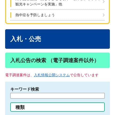
観光キャンペーンを実施」他
熱中症を予防しましょう
本
文
入札・公売
入札公告の検索 （電子調達案件以外）
電子調達案件は、
入札情報公開システム
で公告しています
キーワード検索
検
索
す
種類
る