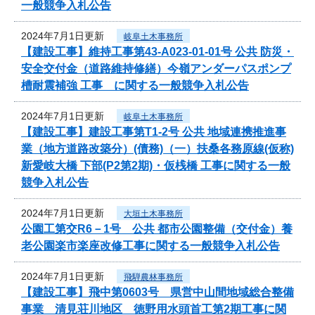
一般競争入札公告
2024年7月1日更新
岐阜土木事務所
【建設工事】維持工事第43-A023-01-01号 公共 防災・
安全交付金（道路維持修繕）今嶺アンダーパスポンプ
槽耐震補強 工事 に関する一般競争入札公告
2024年7月1日更新
岐阜土木事務所
【建設工事】建設工事第T1-2号 公共 地域連携推進事
業（地方道路改築分）(債務)（一）扶桑各務原線(仮称)
新愛岐大橋 下部(P2第2期)・仮桟橋 工事に関する一般
競争入札公告
2024年7月1日更新
大垣土木事務所
公園工第交R6－1号 公共 都市公園整備（交付金）養
老公園楽市楽座改修工事に関する一般競争入札公告
2024年7月1日更新
飛騨農林事務所
【建設工事】飛中第0603号 県営中山間地域総合整備
事業 清見荘川地区 徳野用水頭首工第2期工事に関