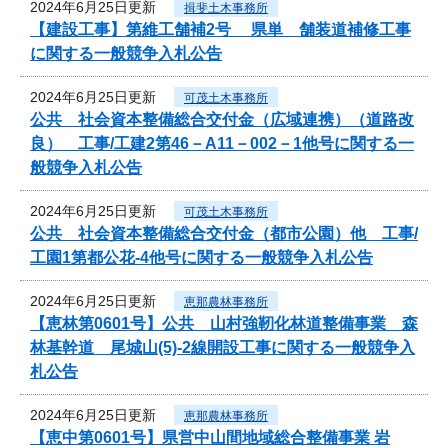
2024年6月25日更新
揖斐土木事務所
【建設工事】第維工舗補2号 県単 舗装道補修工事
に関する一般競争入札公告
2024年6月25日更新
可茂土木事務所
公共 社会資本整備総合交付金（広域連携）（道路改
良） 工事/工建2第46－A11－002－1他号に関する一
般競争入札公告
2024年6月25日更新
可茂土木事務所
公共 社会資本整備総合交付金（都市公園）他 工事/
工園1第都公花-4他号に関する一般競争入札公告
2024年6月25日更新
恵那農林事務所
【恵林第0601号】公共 山村強靭化林道整備事業 森
林基幹道 尾城山(5)-2線開設工事に関する一般競争入
札公告
2024年6月25日更新
恵那農林事務所
【恵中第0601号】県営中山間地域総合整備事業 岩