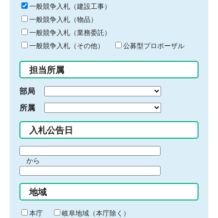
キ
一般競争入札（建設工事）
ー
一般競争入札（物品）
ワ
一般競争入札（業務委託）
ー
ド
一般競争入札（その他）
公募型プロポーザル
を
入
担当所属
力
部局
所属
入札公告日
期
から
間
期
の
間
始
地域
の
ま
終
り
わ
本庁
岐阜地域（本庁除く）