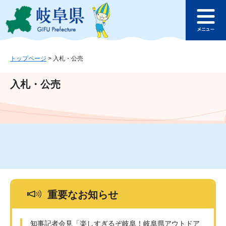
ペ
メ
このページの本文へ
ー
ニ
メ
ジ
ュ
ニ
の
ー
ュ
先
を
ー
頭
飛
トップページ
>
入札・公売
で
ば
す
し
入札・公売
。
て
本
文
へ
重要なお知らせ
知事記者会見「楽しすぎるぞ岐阜！岐阜県アウトドア