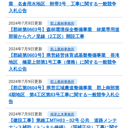
業 名倉用水地区 附帯3号 工事に関する一般競争
入札公告
2024年7月9日更新
郡上農林事務所
【郡林第0603号】森林環境保全整備事業 林業専用道
那留から六ノ里線（2工区）開設工事
2024年7月9日更新
郡上農林事務所
【郡経第0603号】県営経営体育成基盤整備事業 長滝
地区 橋梁上部第1号工事（債務）に関する一般競争
入札公告
2024年7月9日更新
郡上農林事務所
【郡広第0604号】県営広域農道整備事業 郡上南部第
4期地区 第4工区第83号工事に関する一般競争入札公
告
2024年7月9日更新
揖斐土木事務所
【建設工事】第維工MTH03－02号 公共 道路メンテ
ナンス補助（トンネル修繕）（国補正分）工事に関す