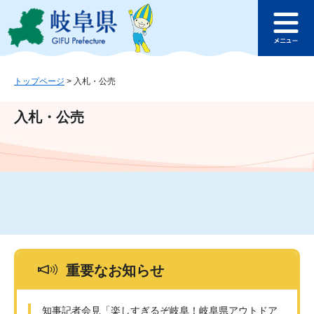
ペ
メ
このページの本文へ
ー
ニ
メ
ジ
ュ
ニ
の
ー
ュ
先
を
ー
頭
飛
トップページ
>
入札・公売
で
ば
す
し
入札・公売
。
て
本
文
へ
重要なお知らせ
知事記者会見「楽しすぎるぞ岐阜！岐阜県アウトドア