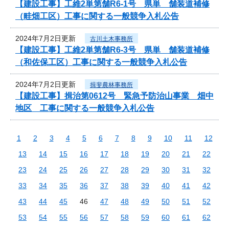
【建設工事】工維2単第舗R6-1号 県単 舗装道補修
（畦畑工区）工事に関する一般競争入札公告
2024年7月2日更新
古川土木事務所
【建設工事】工維2単第舗R6-3号 県単 舗装道補修
（和佐保工区）工事に関する一般競争入札公告
2024年7月2日更新
揖斐農林事務所
【建設工事】揖治第0612号 緊急予防治山事業 畑中
地区 工事に関する一般競争入札公告
1
2
3
4
5
6
7
8
9
10
11
12
13
14
15
16
17
18
19
20
21
22
23
24
25
26
27
28
29
30
31
32
33
34
35
36
37
38
39
40
41
42
43
44
45
46
47
48
49
50
51
52
53
54
55
56
57
58
59
60
61
62