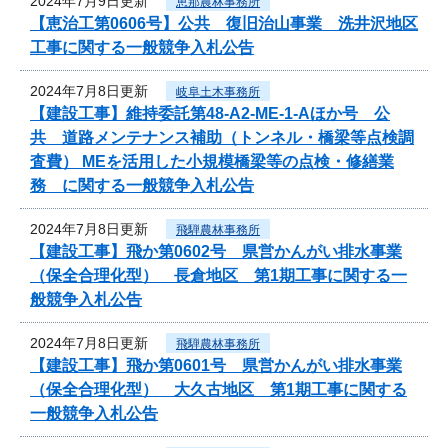
2024年7月9日更新
恵那農林事務所
【恵治工第0606号】公共 復旧治山事業 洗井沢地区
工事に関する一般競争入札公告
2024年7月8日更新
岐阜土木事務所
【建設工事】維持委託第48-A2-ME-1-Aほか号 公
共 道路メンテナンス補助（トンネル・橋梁等点検調
査費） MEを活用した小規模橋梁等の点検・修繕業
務 に関する一般競争入札公告
2024年7月8日更新
飛騨農林事務所
【建設工事】飛か第0602号 県営かんがい排水事業
（保全合理化型） 長倉地区 第1期工事に関する一
般競争入札公告
2024年7月8日更新
飛騨農林事務所
【建設工事】飛か第0601号 県営かんがい排水事業
（保全合理化型） 大久古地区 第1期工事に関する
一般競争入札公告