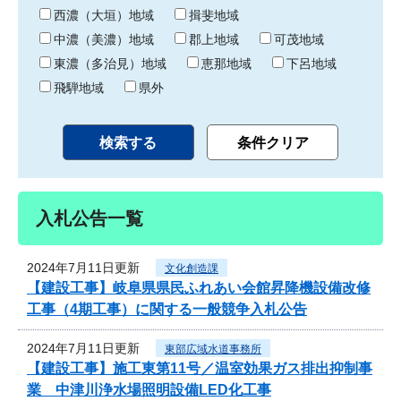
り
西濃（大垣）地域
揖斐地域
中濃（美濃）地域
郡上地域
可茂地域
東濃（多治見）地域
恵那地域
下呂地域
飛騨地域
県外
入札公告一覧
2024年7月11日更新
文化創造課
【建設工事】岐阜県県民ふれあい会館昇降機設備改修
工事（4期工事）に関する一般競争入札公告
2024年7月11日更新
東部広域水道事務所
【建設工事】施工東第11号／温室効果ガス排出抑制事
業 中津川浄水場照明設備LED化工事