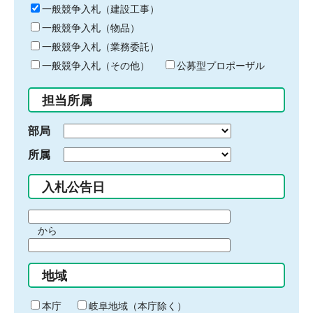
キ
一般競争入札（建設工事）
ー
一般競争入札（物品）
ワ
一般競争入札（業務委託）
ー
ド
一般競争入札（その他）
公募型プロポーザル
を
入
担当所属
力
部局
所属
入札公告日
期
から
間
期
の
間
始
地域
の
ま
終
り
わ
本庁
岐阜地域（本庁除く）