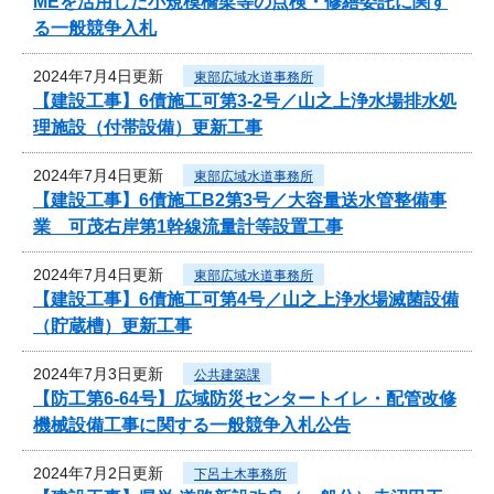
MEを活用した小規模橋梁等の点検・修繕委託に関す
る一般競争入札
2024年7月4日更新
東部広域水道事務所
【建設工事】6債施工可第3-2号／山之上浄水場排水処
理施設（付帯設備）更新工事
2024年7月4日更新
東部広域水道事務所
【建設工事】6債施工B2第3号／大容量送水管整備事
業 可茂右岸第1幹線流量計等設置工事
2024年7月4日更新
東部広域水道事務所
【建設工事】6債施工可第4号／山之上浄水場滅菌設備
（貯蔵槽）更新工事
2024年7月3日更新
公共建築課
【防工第6-64号】広域防災センタートイレ・配管改修
機械設備工事に関する一般競争入札公告
2024年7月2日更新
下呂土木事務所