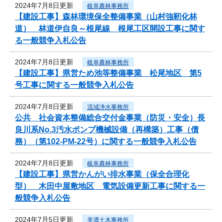
2024年7月8日更新
岐阜農林事務所
【建設工事】森林環境保全整備事業（山村強靭化林
道） 林道伊自良～根尾線 根尾工区開設工事に関す
る一般競争入札公告
2024年7月8日更新
岐阜農林事務所
【建設工事】県営ため池等整備事業 松尾地区 第5
号工事に関する一般競争入札公告
2024年7月8日更新
流域浄水事務所
公共 社会資本整備総合交付金事業（防災・安全）長
良川系No.3汚水ポンプ機械設備（再構築）工事（債
務）（第102-PM-22号）に関する一般競争入札公告
2024年7月8日更新
岐阜農林事務所
【建設工事】県営かんがい排水事業（保全合理化
型） 木田中屋敷地区 電気設備更新工事に関する一
般競争入札公告
2024年7月5日更新
美濃土木事務所