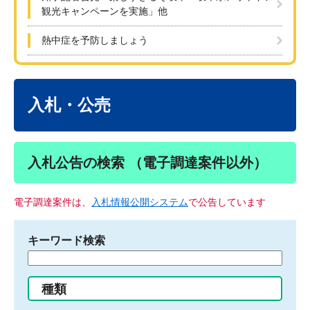
観光キャンペーンを実施」他
熱中症を予防しましょう
本
文
入札・公売
入札公告の検索 （電子調達案件以外）
電子調達案件は、
入札情報公開システム
で公告しています
キーワード検索
検
索
す
種類
る