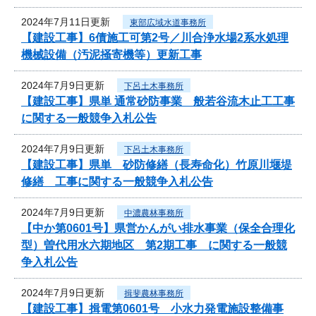
2024年7月11日更新
東部広域水道事務所
【建設工事】6債施工可第2号／川合浄水場2系水処理
機械設備（汚泥掻寄機等）更新工事
2024年7月9日更新
下呂土木事務所
【建設工事】県単 通常砂防事業 般若谷流木止工工事
に関する一般競争入札公告
2024年7月9日更新
下呂土木事務所
【建設工事】県単 砂防修繕（長寿命化）竹原川堰堤
修繕 工事に関する一般競争入札公告
2024年7月9日更新
中濃農林事務所
【中か第0601号】県営かんがい排水事業（保全合理化
型）曽代用水六期地区 第2期工事 に関する一般競
争入札公告
2024年7月9日更新
揖斐農林事務所
【建設工事】揖電第0601号 小水力発電施設整備事