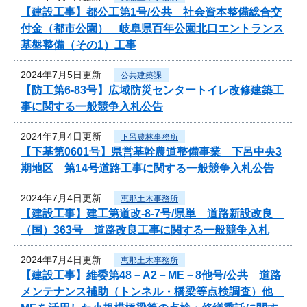
【建設工事】都公工第1号/公共 社会資本整備総合交
付金（都市公園） 岐阜県百年公園北口エントランス
基盤整備（その1）工事
2024年7月5日更新
公共建築課
【防工第6-83号】広域防災センタートイレ改修建築工
事に関する一般競争入札公告
2024年7月4日更新
下呂農林事務所
【下基第0601号】県営基幹農道整備事業 下呂中央3
期地区 第14号道路工事に関する一般競争入札公告
2024年7月4日更新
恵那土木事務所
【建設工事】建工第道改-8-7号/県単 道路新設改良
（国）363号 道路改良工事に関する一般競争入札
2024年7月4日更新
恵那土木事務所
【建設工事】維委第48－A2－ME－8他号/公共 道路
メンテナンス補助（トンネル・橋梁等点検調査）他