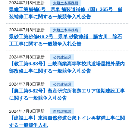
2024年7月8日更新
大垣土木事務所
県維工第舗補6号 県単 舗装道補修（国）365号 舗
装補修工事に関する一般競争入札公告
2024年7月8日更新
大垣土木事務所
県砂工第砂修R6-2号 県単 砂防修繕 藤古川 除石
工工事に関する一般競争入札公告
2024年7月8日更新
公共建築課
【教工第6-88号】土岐商業高等学校武道場屋根外壁内
部改修工事に関する一般競争入札公告
2024年7月8日更新
公共建築課
【農工第6-82号】畜産研究所養鶏エリア後期建設工事
に関する一般競争入札公告
2024年7月8日更新
自然環境課
【建設工事】東海自然歩道公衆トイレ再整備工事に関
する一般競争入札