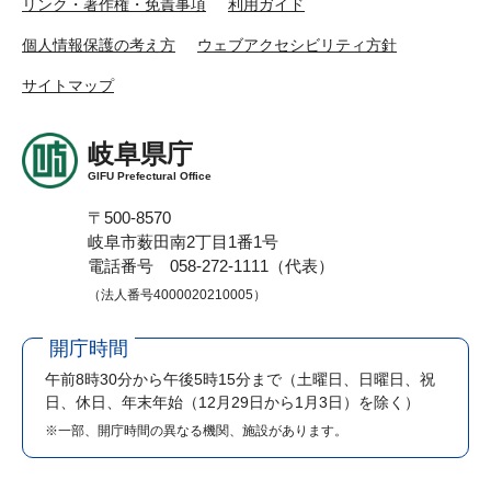
リンク・著作権・免責事項
利用ガイド
個人情報保護の考え方
ウェブアクセシビリティ方針
サイトマップ
岐阜県庁
GIFU Prefectural Office
〒500-8570
岐阜市薮田南2丁目1番1号
電話番号 058-272-1111（代表）
（法人番号4000020210005）
開庁時間
午前8時30分から午後5時15分まで
（土曜日、日曜日、祝
日、休日、年末年始（12月29日から1月3日）を除く）
※一部、開庁時間の異なる機関、施設があります。