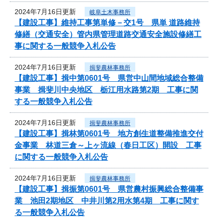
2024年7月16日更新
岐阜土木事務所
【建設工事】維持工事第単修－交1号 県単 道路維持
修繕（交通安全）管内県管理道路交通安全施設修繕工
事に関する一般競争入札公告
2024年7月16日更新
揖斐農林事務所
【建設工事】揖中第0601号 県営中山間地域総合整備
事業 揖斐川中央地区 栃江用水路第2期 工事に関
する一般競争入札公告
2024年7月16日更新
揖斐農林事務所
【建設工事】揖林第0601号 地方創生道整備推進交付
金事業 林道三倉～上ヶ流線（春日工区）開設 工事
に関する一般競争入札公告
2024年7月16日更新
揖斐農林事務所
【建設工事】揖振第0601号 県営農村振興総合整備事
業 池田2期地区 中井川第2用水第4期 工事に関す
る一般競争入札公告