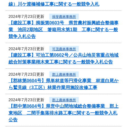
線）川ケ渡橋補修工事に関する一般競争入札
2024年7月23日更新
揖斐農林事務所
【建設工事】揖振第0603号 県営農村振興総合整備事
業 池田2期地区 箸箱用水第1期 工事に関する一般
競争入札公告
2024年7月23日更新
可茂農林事務所
【建設工事】可治工第0602号／公共山地災害重点地域
総合対策事業栩木東工事に関する一般競争入札公告
2024年7月23日更新
郡上農林事務所
【郡林第0604号】県単林道等円滑化事業 林道白尾か
ら鷲見線（3工区）林業作業用施設改修工事
2024年7月23日更新
郡上農林事務所
【郡中第0604号】県営中山間地域総合整備事業 郡上
東地区 二間手集落排水路工事に関する一般競争入札
公告