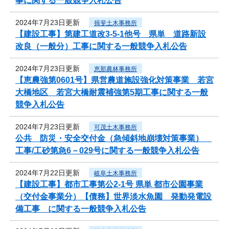
事に関する一般競争入札公告
2024年7月23日更新
揖斐土木事務所
【建設工事】第建工道改3-5-1他号 県単 道路新設
改良（一般分）工事に関する一般競争入札公告
2024年7月23日更新
恵那農林事務所
【恵農強第0601号】県営農道施設強化対策事業 若宮
大橋地区 若宮大橋耐震補強第5期工事に関する一般
競争入札公告
2024年7月23日更新
可茂土木事務所
公共 防災・安全交付金（急傾斜地崩壊対策事業）
工事/工砂第急6－029号に関する一般競争入札公告
2024年7月22日更新
岐阜土木事務所
【建設工事】都市工事第公2-1号 県単 都市公園事業
（交付金事業分）【債務】世界淡水魚園 発動発電設
備工事 に関する一般競争入札公告