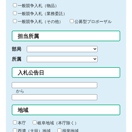
ー
一般競争入札（物品）
ワ
一般競争入札（業務委託）
ー
ド
一般競争入札（その他）
公募型プロポーザル
を
入
担当所属
力
部局
所属
入札公告日
期
から
間
期
の
間
始
地域
の
ま
終
り
わ
本庁
岐阜地域（本庁除く）
り
西濃（大垣）地域
揖斐地域