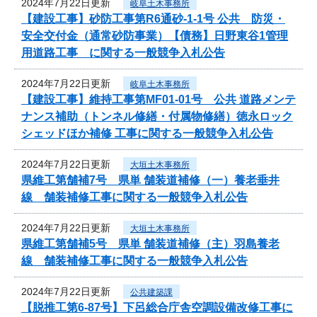
2024年7月22日更新
岐阜土木事務所
【建設工事】砂防工事第R6通砂-1-1号 公共 防災・
安全交付金（通常砂防事業）【債務】日野東谷1管理
用道路工事 に関する一般競争入札公告
2024年7月22日更新
岐阜土木事務所
【建設工事】維持工事第MF01-01号 公共 道路メンテ
ナンス補助（トンネル修繕・付属物修繕）徳永ロック
シェッドほか補修 工事に関する一般競争入札公告
2024年7月22日更新
大垣土木事務所
県維工第舗補7号 県単 舗装道補修（一）養老垂井
線 舗装補修工事に関する一般競争入札公告
2024年7月22日更新
大垣土木事務所
県維工第舗補5号 県単 舗装道補修（主）羽島養老
線 舗装補修工事に関する一般競争入札公告
2024年7月22日更新
公共建築課
【脱推工第6-87号】下呂総合庁舎空調設備改修工事に