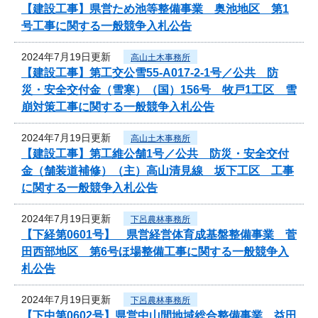
【建設工事】県営ため池等整備事業 奥池地区 第1
号工事に関する一般競争入札公告
2024年7月19日更新
高山土木事務所
【建設工事】第工交公雪55-A017-2-1号／公共 防
災・安全交付金（雪寒）（国）156号 牧戸1工区 雪
崩対策工事に関する一般競争入札公告
2024年7月19日更新
高山土木事務所
【建設工事】第工維公舗1号／公共 防災・安全交付
金（舗装道補修）（主）高山清見線 坂下工区 工事
に関する一般競争入札公告
2024年7月19日更新
下呂農林事務所
【下経第0601号】 県営経営体育成基盤整備事業 菅
田西部地区 第6号ほ場整備工事に関する一般競争入
札公告
2024年7月19日更新
下呂農林事務所
【下中第0602号】県営中山間地域総合整備事業 益田