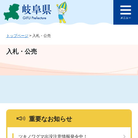
ペ
メ
このページの本文へ
ー
ニ
メ
ジ
ュ
ニ
の
ー
ュ
先
を
ー
頭
飛
トップページ
>
入札・公売
で
ば
す
し
入札・公売
。
て
本
文
へ
重要なお知らせ
ツキノワグマ出没注意情報発令中！