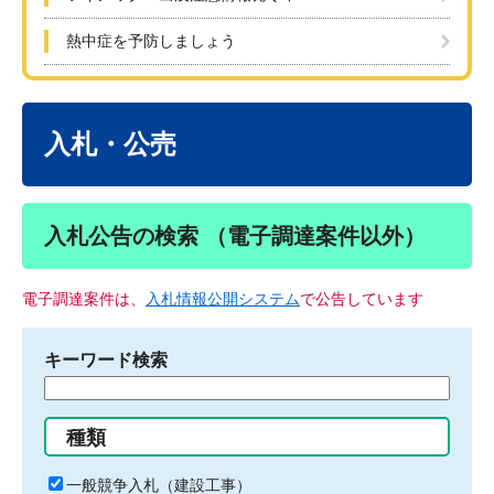
熱中症を予防しましょう
本
文
入札・公売
入札公告の検索 （電子調達案件以外）
電子調達案件は、
入札情報公開システム
で公告しています
キーワード検索
検
索
す
種類
る
キ
一般競争入札（建設工事）