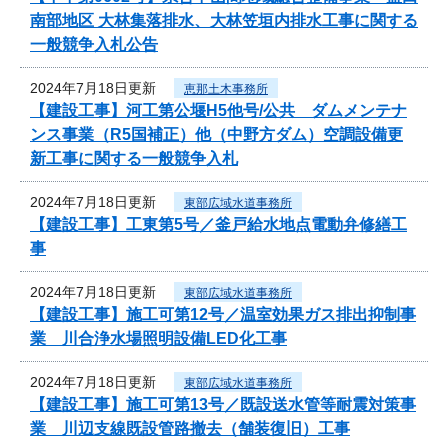
南部地区 大林集落排水、大林笠垣内排水工事に関する
一般競争入札公告
2024年7月18日更新
恵那土木事務所
【建設工事】河工第公堰H5他号/公共 ダムメンテナ
ンス事業（R5国補正）他（中野方ダム）空調設備更
新工事に関する一般競争入札
2024年7月18日更新
東部広域水道事務所
【建設工事】工東第5号／釜戸給水地点電動弁修繕工
事
2024年7月18日更新
東部広域水道事務所
【建設工事】施工可第12号／温室効果ガス排出抑制事
業 川合浄水場照明設備LED化工事
2024年7月18日更新
東部広域水道事務所
【建設工事】施工可第13号／既設送水管等耐震対策事
業 川辺支線既設管路撤去（舗装復旧）工事