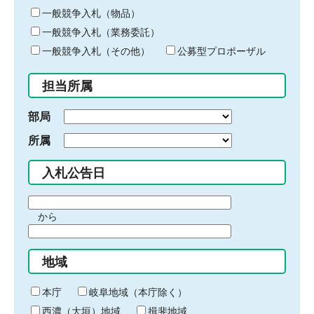
ー
一般競争入札（物品）
ワ
一般競争入札（業務委託）
ー
ド
一般競争入札（その他）
公募型プロポーザル
を
入
担当所属
力
部局
所属
入札公告日
期
から
間
期
の
間
始
地域
の
ま
終
り
わ
本庁
岐阜地域（本庁除く）
り
西濃（大垣）地域
揖斐地域