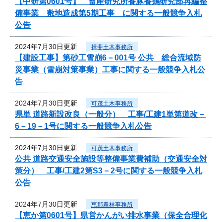
【中研第0601号】 畜産研究所養豚養鶏研究部再編整
備事業 敷地造成第5期工事 に関する一般競争入札
公告
2024年7月30日更新
揖斐土木事務所
【建設工事】第砂工雪崩6－001号 公共 総合流域防
災事業（雪崩対策事業）工事に関する一般競争入札公
告
2024年7月30日更新
可茂土木事務所
県単 道路新設改良（一般分） 工事/工建1単第道改－
6－19－1号に関する一般競争入札公告
2024年7月30日更新
可茂土木事務所
公共 道路交通安全施設等整備事業費補助（交通安全対
策分） 工事/工建2第S3－2号に関する一般競争入札
公告
2024年7月30日更新
恵那農林事務所
【恵か第0601号】県営かんがい排水事業（保全合理化