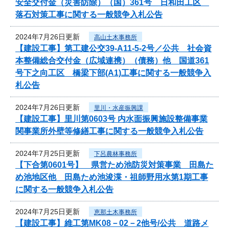
安全交付金（災害防除）（国）361号 日和田工区
落石対策工事に関する一般競争入札公告
2024年7月26日更新
高山土木事務所
【建設工事】第工建公交39-A11-5-2号／公共 社会資
本整備総合交付金（広域連携）（債務）他 国道361
号下之向工区 橋梁下部(A1)工事に関する一般競争入
札公告
2024年7月26日更新
里川・水産振興課
【建設工事】里川第0603号 内水面振興施設整備事業
関事業所外壁等修繕工事に関する一般競争入札公告
2024年7月25日更新
下呂農林事務所
【下合第0601号】 県営ため池防災対策事業 田島た
め池地区他 田島ため池浚渫・祖師野用水第1期工事
に関する一般競争入札公告
2024年7月25日更新
恵那土木事務所
【建設工事】維工第MK08－02－2他号/公共 道路メ