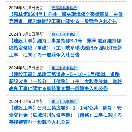
2024年8月6日更新
恵那農林事務所
【恵林第0604号】公共 森林環境保全整備事業 林業
専用道 船岩線開設工事に関する一般競争入札公告
2024年8月5日更新
岐阜土木事務所
【建設工事】維持工事第指修S-1号 県単 道路維持修
繕指定修繕（単建）（主）岐阜環状線ほか照明灯更新
工事 に関する一般競争入札公告
2024年8月5日更新
郡上土木事務所
【建設工事】単建工第道改－5－10－1号/県単 道路
新設改良（一般分）【債務】（主）大和美並線 道路
改良工事に関する事後審査型一般競争入札公告
2024年8月5日更新
郡上土木事務所
【建設工事】公河工第広域5－1－1号/公共 防災・安
全交付金（広域河川改修事業）（債務）工事に関する
事後審査型一般競争入札公告