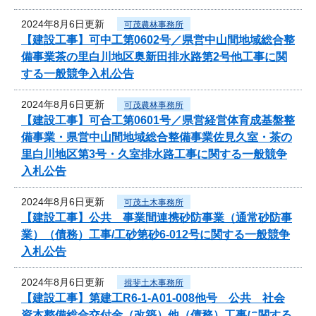
2024年8月6日更新
可茂農林事務所
【建設工事】可中工第0602号／県営中山間地域総合整
備事業茶の里白川地区奥新田排水路第2号他工事に関
する一般競争入札公告
2024年8月6日更新
可茂農林事務所
【建設工事】可合工第0601号／県営経営体育成基盤整
備事業・県営中山間地域総合整備事業佐見久室・茶の
里白川地区第3号・久室排水路工事に関する一般競争
入札公告
2024年8月6日更新
可茂土木事務所
【建設工事】公共 事業間連携砂防事業（通常砂防事
業）（債務）工事/工砂第砂6-012号に関する一般競争
入札公告
2024年8月6日更新
揖斐土木事務所
【建設工事】第建工R6-1-A01-008他号 公共 社会
資本整備総合交付金（改築）他（債務）工事に関する