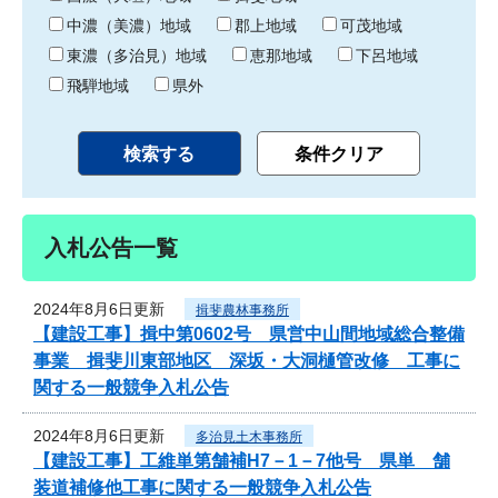
中濃（美濃）地域
郡上地域
可茂地域
東濃（多治見）地域
恵那地域
下呂地域
飛騨地域
県外
入札公告一覧
2024年8月6日更新
揖斐農林事務所
【建設工事】揖中第0602号 県営中山間地域総合整備
事業 揖斐川東部地区 深坂・大洞樋管改修 工事に
関する一般競争入札公告
2024年8月6日更新
多治見土木事務所
【建設工事】工維単第舗補H7－1－7他号 県単 舗
装道補修他工事に関する一般競争入札公告