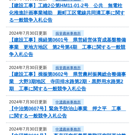
【建設工事】工維2公第HM11-01-2号 公共 無電柱
化推進計画事業補助 殿町工区電線共同溝工事に関す
る一般競争入札公告
2024年7月30日更新
揖斐農林事務所
【建設工事】揖経第0601号 県営経営体育成基盤整備
事業 更地方地区 第2号第4期 工事に関する一般競
争入札公告
2024年7月30日更新
揖斐農林事務所
【建設工事】揖振第0602号 県営農村振興総合整備事
業 大野3期地区 寺田排水路第2期・黒野用水路第2
期 工事に関する一般競争入札公告
2024年7月30日更新
中濃農林事務所
【中治第0607号】緊急予防治山事業 押之平 工事
に関する一般競争入札公告
2024年7月30日更新
中濃農林事務所