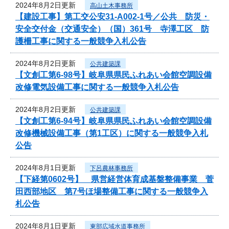
2024年8月2日更新
高山土木事務所
【建設工事】第工交公安31-A002-1号／公共 防災・
安全交付金（交通安全）（国）361号 寺澤工区 防
護柵工事に関する一般競争入札公告
2024年8月2日更新
公共建築課
【文創工第6-98号】岐阜県県民ふれあい会館空調設備
改修電気設備工事に関する一般競争入札公告
2024年8月2日更新
公共建築課
【文創工第6-94号】岐阜県県民ふれあい会館空調設備
改修機械設備工事（第1工区）に関する一般競争入札
公告
2024年8月1日更新
下呂農林事務所
【下経第0602号】 県営経営体育成基盤整備事業 菅
田西部地区 第7号ほ場整備工事に関する一般競争入
札公告
2024年8月1日更新
東部広域水道事務所