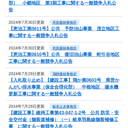
型） 小郷地区 第3期工事に関する一般競争入札公
告
2024年7月30日更新
恵那農林事務所
【恵治工第0611号】公共 予防治山事業 茂立地区工
事に関する一般競争入札公告
2024年7月30日更新
恵那農林事務所
【恵治工第0610号】公共 復旧治山事業 蛇引谷地区
工事に関する一般競争入札公告
2024年7月29日更新
飛騨農林事務所
【入札取り止め】【建設工事】飛か第0603号 県営か
んがい排水事業（保全合理化型） 中根地区 揚水機
更新工事に関する一般競争入札公告
2024年7月29日更新
岐阜土木事務所
【建設工事】維持工事第43-047-1-2号 公共 防災・安
全交付金（舗装道補修）（一）岐阜羽島線舗装補修工
事 に関する一般競争入札公告