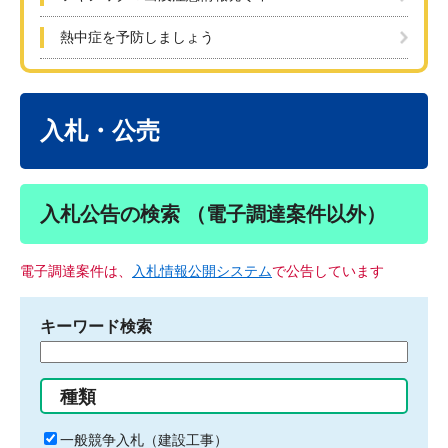
熱中症を予防しましょう
本
文
入札・公売
入札公告の検索 （電子調達案件以外）
電子調達案件は、
入札情報公開システム
で公告しています
キーワード検索
検
索
す
種類
る
キ
一般競争入札（建設工事）