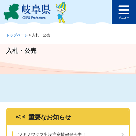
ペ
メ
このページの本文へ
ー
ニ
メ
ジ
ュ
ニ
の
ー
ュ
先
を
ー
頭
飛
トップページ
>
入札・公売
で
ば
す
し
入札・公売
。
て
本
文
へ
重要なお知らせ
ツキノワグマ出没注意情報発令中！