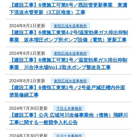
【建設工事】6債施工可第6号／既設管更新事業 東濃
下流送水管更新（3工区推進）工事
2024年8月1日更新
東部広域水道事務所
【建設工事】6債施工東第4-2号/温室効果ガス排出抑制
事業 坂本増圧ポンプ所ポンプ設備（電気）更新工事
2024年8月1日更新
東部広域水道事務所
【建設工事】6債施工可第1号／温室効果ガス排出抑制
事業 川合浄水場No1,2取水ポンプ盤改良工事
2024年8月1日更新
東部広域水道事務所
【建設工事】6債指工東第1号／2号釜戸減圧槽内外面
塗装修繕工事
2024年7月30日更新
下呂土木事務所
【建設工事】公共 広域河川改修事業他（債務）飛騨川
工事に関する一般競争入札公告
2024年7月30日更新
古川土木事務所