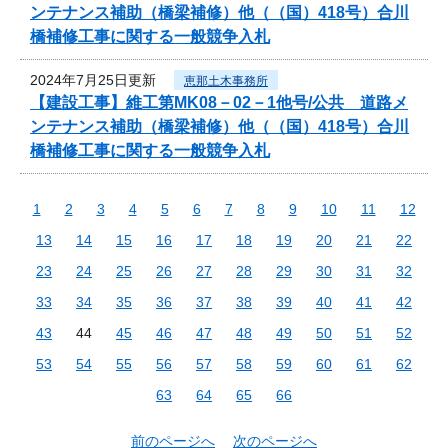
ンテナンス補助（橋梁補修）他（（国）418号）合川
橋補修工事に関する一般競争入札
2024年7月25日更新
恵那土木事務所
【建設工事】維工第MK08－02－1他号/公共 道路メ
ンテナンス補助（橋梁補修）他（（国）418号）合川
橋補修工事に関する一般競争入札
1
2
3
4
5
6
7
8
9
10
11
12
13
14
15
16
17
18
19
20
21
22
23
24
25
26
27
28
29
30
31
32
33
34
35
36
37
38
39
40
41
42
43
44
45
46
47
48
49
50
51
52
53
54
55
56
57
58
59
60
61
62
63
64
65
66
前のページへ
次のページへ