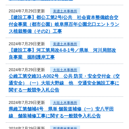
2024年7月29日更新
美濃土木事務所
【建設工事】都公工第2号/公共 社会資本整備総合交
付金事業（都市公園）岐阜県百年公園北口エントラン
ス植栽整備（その2）工事
2024年7月29日更新
美濃土木事務所
【建設工事】河工第局改4-8-1号／県単 河川局部改
良事業 掘削護岸工事
2024年7月29日更新
大垣土木事務所
公維工第交維31-A002号 公共 防災・安全交付金（交
通安全）（一）大垣大野線 他 交通安全施設工事に
関する一般競争入札公告
2024年7月29日更新
大垣土木事務所
県維工第舗補4号 県単 舗装道補修（一）安八平田
線 舗装補修工事に関する一般競争入札公告
2024年7月29日更新
西濃農林事務所