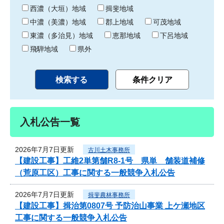
り
西濃（大垣）地域
揖斐地域
中濃（美濃）地域
郡上地域
可茂地域
東濃（多治見）地域
恵那地域
下呂地域
飛騨地域
県外
入札公告一覧
2026年7月7日更新
古川土木事務所
【建設工事】工維2単第舗R8-1号 県単 舗装道補修
（荒原工区）工事に関する一般競争入札公告
2026年7月7日更新
揖斐農林事務所
【建設工事】揖治第0807号 予防治山事業 上ケ瀬地区
工事に関する一般競争入札公告