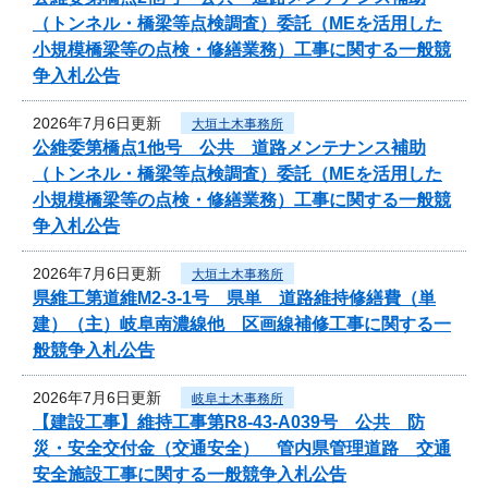
（トンネル・橋梁等点検調査）委託（MEを活用した
小規模橋梁等の点検・修繕業務）工事に関する一般競
争入札公告
2026年7月6日更新
大垣土木事務所
公維委第橋点1他号 公共 道路メンテナンス補助
（トンネル・橋梁等点検調査）委託（MEを活用した
小規模橋梁等の点検・修繕業務）工事に関する一般競
争入札公告
2026年7月6日更新
大垣土木事務所
県維工第道維M2-3-1号 県単 道路維持修繕費（単
建）（主）岐阜南濃線他 区画線補修工事に関する一
般競争入札公告
2026年7月6日更新
岐阜土木事務所
【建設工事】維持工事第R8-43-A039号 公共 防
災・安全交付金（交通安全） 管内県管理道路 交通
安全施設工事に関する一般競争入札公告