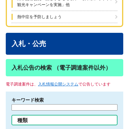
観光キャンペーンを実施」他
熱中症を予防しましょう
本
文
入札・公売
入札公告の検索 （電子調達案件以外）
電子調達案件は、
入札情報公開システム
で公告しています
キーワード検索
検
索
す
種類
る