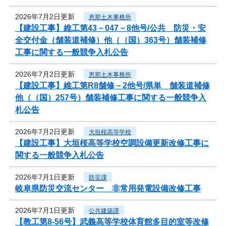
2026年7月2日更新
恵那土木事務所
【建設工事】維工第43－047－8他号/公共 防災・安
全交付金（舗装道補修）他（（国）363号）舗装補修
工事に関する一般競争入札公告
2026年7月2日更新
恵那土木事務所
【建設工事】維工第R8舗修－2他号/県単 舗装道補修
他（（国）257号）舗装補修工事に関する一般競争入
札公告
2026年7月2日更新
大垣桜高等学校
【建設工事】大垣桜高等学校空調設備更新改修工事に
関する一般競争入札公告
2026年7月1日更新
防災課
岐阜県防災交流センター 非常用発電設備改修工事
2026年7月1日更新
公共建築課
【教工第8-56号】武義高等学校体育館多目的室等改修