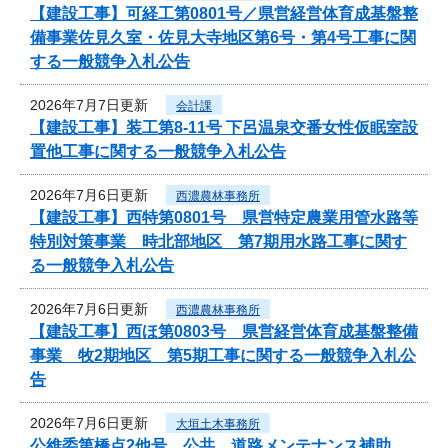
【建設工事】可経工第0801号／県営経営体育成基盤整
備事業佐見久室・佐見大寺地区第6号・第4号工事に関
する一般競争入札公告
2026年7月7日更新
会計課
【建設工事】装工第8-11号 下呂温泉交番女性仮眠室設
置他工事に関する一般競争入札公告
2026年7月6日更新
西濃農林事務所
【建設工事】西特第0801号 県営特定農業用管水路等
特別対策事業 時北部地区 第7期用水路工事に関す
る一般競争入札公告
2026年7月6日更新
西濃農林事務所
【建設工事】西ほ第0803号 県営経営体育成基盤整備
事業 牧2期地区 第5期工事に関する一般競争入札公
告
2026年7月6日更新
大垣土木事務所
公維委第橋点2他号 公共 道路メンテナンス補助