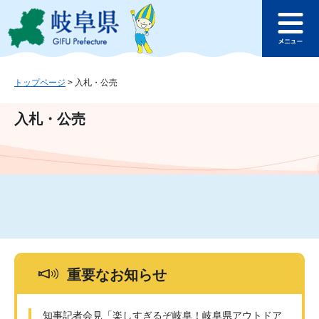
ペ
メ
このページの本文へ
ー
ニ
メ
ジ
ュ
ニ
の
ー
ュ
先
を
ー
頭
飛
トップページ
>
入札・公売
で
ば
す
し
入札・公売
。
て
本
文
へ
重要なお知らせ
知事記者会見「楽しすぎるぞ岐阜！岐阜県アウトドア