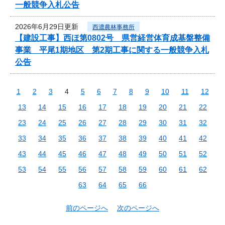
一般競争入札公告
2026年6月29日更新
西濃農林事務所
【建設工事】西ほ第0802号 県営経営体育成基盤整備
事業 平尾1期地区 第2期工事に関する一般競争入札
公告
1
2
3
4
5
6
7
8
9
10
11
12
13
14
15
16
17
18
19
20
21
22
23
24
25
26
27
28
29
30
31
32
33
34
35
36
37
38
39
40
41
42
43
44
45
46
47
48
49
50
51
52
53
54
55
56
57
58
59
60
61
62
63
64
65
66
前のページへ
次のページへ