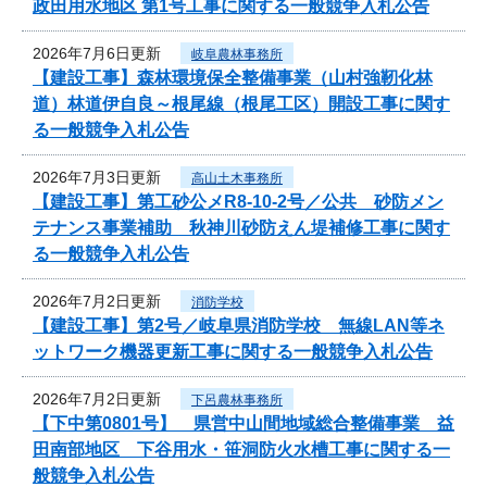
政田用水地区 第1号工事に関する一般競争入札公告
2026年7月6日更新
岐阜農林事務所
【建設工事】森林環境保全整備事業（山村強靭化林
道）林道伊自良～根尾線（根尾工区）開設工事に関す
る一般競争入札公告
2026年7月3日更新
高山土木事務所
【建設工事】第工砂公メR8-10-2号／公共 砂防メン
テナンス事業補助 秋神川砂防えん堤補修工事に関す
る一般競争入札公告
2026年7月2日更新
消防学校
【建設工事】第2号／岐阜県消防学校 無線LAN等ネ
ットワーク機器更新工事に関する一般競争入札公告
2026年7月2日更新
下呂農林事務所
【下中第0801号】 県営中山間地域総合整備事業 益
田南部地区 下谷用水・笹洞防火水槽工事に関する一
般競争入札公告