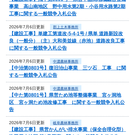
事業 高山南地区 野中用水第2期・小谷用水路第2期
工事に関する一般競争入札公告
2026年7月6日更新
郡上土木事務所
【建設工事】単建工第道改-5-4-1号 / 県単 道路新設改
良（一般分）（主）大和美並線（赤池）道路改良工事
に関する一般競争入札公告
2026年7月6日更新
中濃農林事務所
【中治第0803号】復旧治山事業 三ツ石 工事 に関
する一般競争入札公告
2026年7月6日更新
中濃農林事務所
【中た第0801号】県営ため池等整備事業 宮ヶ洞地
区 宮ヶ洞ため池改修工事 に関する一般競争入札公
告
2026年7月6日更新
岐阜農林事務所
【建設工事】 県営かんがい排水事業（保全合理化型）