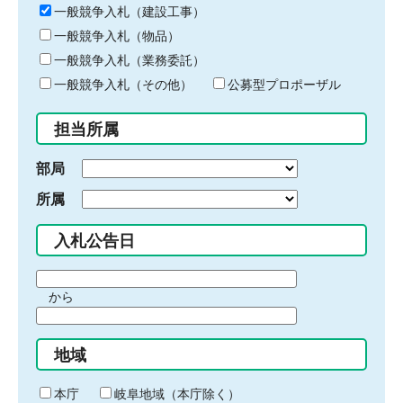
キ
一般競争入札（建設工事）
ー
一般競争入札（物品）
ワ
一般競争入札（業務委託）
ー
ド
一般競争入札（その他）
公募型プロポーザル
を
入
担当所属
力
部局
所属
入札公告日
期
から
間
期
の
間
始
地域
の
ま
終
り
わ
本庁
岐阜地域（本庁除く）