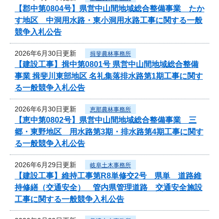
【郡中第0804号】県営中山間地域総合整備事業 たか
す地区 中洞用水路・東小洞用水路工事に関する一般
競争入札公告
2026年6月30日更新
揖斐農林事務所
【建設工事】揖中第0801号 県営中山間地域総合整備
事業 揖斐川東部地区 名礼集落排水路第1期工事に関す
る一般競争入札公告
2026年6月30日更新
恵那農林事務所
【恵中第0802号】県営中山間地域総合整備事業 三
郷・東野地区 用水路第3期・排水路第4期工事に関す
る一般競争入札公告
2026年6月29日更新
岐阜土木事務所
【建設工事】維持工事第R8単修交2号 県単 道路維
持修繕（交通安全） 管内県管理道路 交通安全施設
工事に関する一般競争入札公告