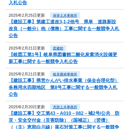
入札公告
2025年2月25日更新
揖斐土木事務所
【建設工事】第建工道改3-1-2他号 県単 道路新設
改良（一般分）他（債務）工事に関する一般競争入札
公告
2025年2月21日更新
図書館
【岐図工第1号】岐阜県図書館二酸化炭素消火設備更
新工事に関する一般競争入札公告
2025年2月21日更新
岐阜農林事務所
【建設工事】県営かんがい排水事業（保全合理化型）
各務用水四期地区 第8号工事に関する一般競争入札
公告
2025年2月20日更新
恵那土木事務所
【建設工事】交工第43－A010－082－補2号/公共 防
災・安全交付金（災害防除）（国補正）（翌債）
（（主）恵那白川線）落石対策工事に関する一般競争