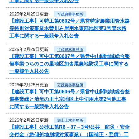
工事に関する一般競争入札公告
2025年2月25日更新
可茂農林事務所
【建設工事】可特工第0602号／県営特定農業用管水路
等特別対策事業木曽川右岸用水東部地区第3号管水路
工事に関する一般競争入札公告
2025年2月25日更新
可茂農林事務所
【建設工事】可中工第0607号／県営中山間地域総合整
備事業つちのこの里地区加舎尾農地防災工事に関する
一般競争入札公告
2025年2月25日更新
可茂農林事務所
【建設工事】可中工第0606号／県営中山間地域総合整
備事業緑と清流の里七宗地区上中切用水第2号他工事
に関する一般競争入札公告
2025年2月25日更新
郡上土木事務所
【建設工事】公砂工第R6－87－3号/公共 防災・安全
交付金（急傾斜地崩壊対策事業）（国補正・翌債）工