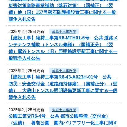
災害対策道路事業補助（落石対策）（国補正）（翌
債）他（国）157号落石防護柵設置工事に関する一般
競争入札公告
2025年2月25日更新
岐阜土木事務所
【建設工事】維持工事第R6-MTH01-6号 公共 道路メ
ンテナンス補助（トンネル修繕）（国補正分）（翌
債）鶯谷トンネル（旧）照明施設更新工事に関する一
般競争入札公告
2025年2月25日更新
岐阜土木事務所
【建設工事】維持工事第R6-43-A023H-01号 公共
防災・安全交付金（道路維持修繕）（国補正分）（翌
債） 大蔵山トンネル照明設備更新工事に関する一般
競争入札公告
2025年2月25日更新
大垣土木事務所
公園工第交R6-4号 公共 都市公園整備（交付金）
（翌債） 養老公園 園内バリアフリー化工事に関す