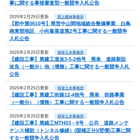
事に関する事後審査型一般競争入札公告
2025年2月25日更新
郡上農林事務所
【郡中第0610号】県営中山間地域総合整備事業 白鳥
南東部地区 小向集落道第2号工事に関する一般競争
入札公告
2025年2月25日更新
揖斐土木事務所
【建設工事】第建工道改3-5-2他号 県単 道路新設
改良（一般分）他（債務）工事に関する一般競争入札
公告
2025年2月25日更新
揖斐土木事務所
【建設工事】第建工街路12-4他号 県単 街路事業
（一般分）（債務）工事に関する一般競争入札公告
2025年2月25日更新
揖斐土木事務所
【建設工事】第維工MTH03－8号 公共 道路メンテ
ナンス補助（トンネル修繕）(国補正分)(翌債)工事に関
する一般競争入札公告