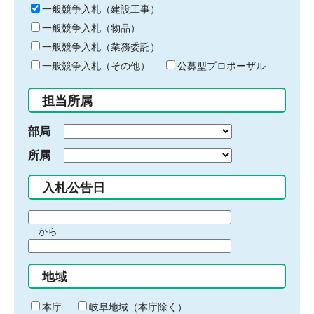
キ
一般競争入札（建設工事）
ー
一般競争入札（物品）
ワ
一般競争入札（業務委託）
ー
ド
一般競争入札（その他）
公募型プロポーザル
を
入
担当所属
力
部局
所属
入札公告日
期
から
間
期
の
間
始
地域
の
ま
終
り
わ
本庁
岐阜地域（本庁除く）