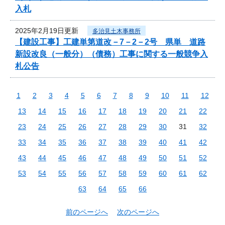
入札
2025年2月19日更新
多治見土木事務所
【建設工事】工建単第道改－7－2－2号 県単 道路
新設改良（一般分）（債務）工事に関する一般競争入
札公告
1
2
3
4
5
6
7
8
9
10
11
12
13
14
15
16
17
18
19
20
21
22
23
24
25
26
27
28
29
30
31
32
33
34
35
36
37
38
39
40
41
42
43
44
45
46
47
48
49
50
51
52
53
54
55
56
57
58
59
60
61
62
63
64
65
66
前のページへ
次のページへ