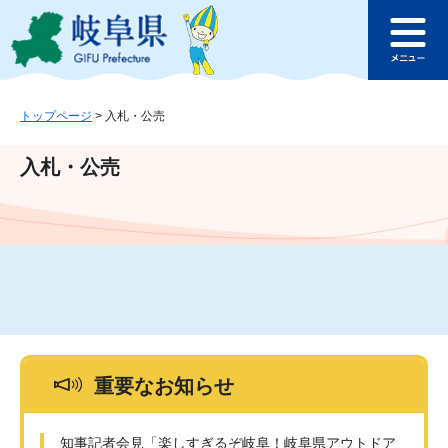
ペ
メ
このページの本文へ
ー
ニ
メ
ジ
ュ
ニ
の
ー
ュ
先
を
ー
頭
飛
トップページ
>
入札・公売
で
ば
す
し
入札・公売
。
て
本
文
へ
重要なお知らせ
知事記者会見「楽しすぎるぞ岐阜！岐阜県アウトドア