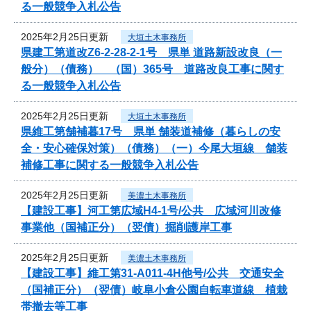
る一般競争入札公告
2025年2月25日更新
大垣土木事務所
県建工第道改Z6-2-28-2-1号 県単 道路新設改良（一
般分）（債務） （国）365号 道路改良工事に関す
る一般競争入札公告
2025年2月25日更新
大垣土木事務所
県維工第舗補暮17号 県単 舗装道補修（暮らしの安
全・安心確保対策）（債務）（一）今尾大垣線 舗装
補修工事に関する一般競争入札公告
2025年2月25日更新
美濃土木事務所
【建設工事】河工第広域H4-1号/公共 広域河川改修
事業他（国補正分）（翌債）掘削護岸工事
2025年2月25日更新
美濃土木事務所
【建設工事】維工第31-A011-4H他号/公共 交通安全
（国補正分）（翌債）岐阜小倉公園自転車道線 植栽
帯撤去等工事