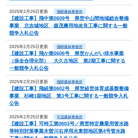
2025年2月25日更新
飛騨農林事務所
【建設工事】飛中第0609号 県営中山間地域総合整備
事業 北吉城地区 森茂農用地改良工事に関する一般
競争入札公告
2025年2月25日更新
飛騨農林事務所
【建設工事】飛か第0606号 県営かんがい排水事業
（保全合理化型） 大久古地区 第2期工事に関する
一般競争入札公告
2025年2月25日更新
飛騨農林事務所
【建設工事】飛経第0602号 県営経営体育成基盤整備
事業 杉崎1期地区 第3号工事に関する一般競争入札
公告
2025年2月25日更新
可茂農林事務所
【建設工事】可特工第0603号／県営特定農業用管水路
等特別対策事業木曽川右岸用水東部地区第4号管水路