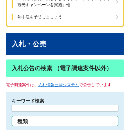
観光キャンペーンを実施」他
熱中症を予防しましょう
本
文
入札・公売
入札公告の検索 （電子調達案件以外）
電子調達案件は、
入札情報公開システム
で公告しています
キーワード検索
検
索
す
種類
る