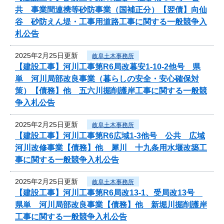
共 事業間連携等砂防事業（国補正分）【翌債】向仙
谷 砂防えん堤・工事用道路工事に関する一般競争入
札公告
2025年2月25日更新
岐阜土木事務所
【建設工事】河川工事第R6局改暮安1-10-2他号 県
単 河川局部改良事業（暮らしの安全・安心確保対
策）【債務】他 五六川掘削護岸工事に関する一般競
争入札公告
2025年2月25日更新
岐阜土木事務所
【建設工事】河川工事第R6広域1-3他号 公共 広域
河川改修事業【債務】他 犀川 十九条用水堰改築工
事に関する一般競争入札公告
2025年2月25日更新
岐阜土木事務所
【建設工事】河川工事第R6局改13-1、受局改13号
県単 河川局部改良事業【債務】他 新堀川掘削護岸
工事に関する一般競争入札公告