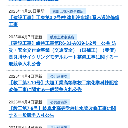
2025年4月10日更新
東部広域水道事務所
【建設工事】工東第3-2号/中津川浄水場1系ろ過池修繕
工事
2025年4月7日更新
岐阜土木事務所
【建設工事】維持工事第R6-31-A039-1-2号 公共 防
災・安全交付金事業（交通安全）（国補正）（翌債）
長良川サイクリングモデルルート整備工事に関する一
般競争入札公告
2025年4月4日更新
公共建築課
【教工第7-10号】大垣工業高等学校工業化学科棟配管
改修工事に関する一般競争入札公告
2025年4月4日更新
公共建築課
【教工第7-9号】岐阜北高等学校排水管改修工事に関
する一般競争入札公告
2025年4月4日更新
公共建築課