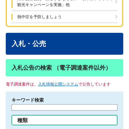
観光キャンペーンを実施」他
熱中症を予防しましょう
本
文
入札・公売
入札公告の検索 （電子調達案件以外）
電子調達案件は、
入札情報公開システム
で公告しています
キーワード検索
検
索
す
種類
る