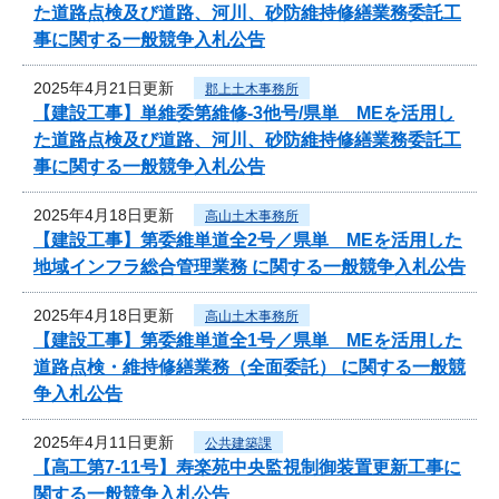
た道路点検及び道路、河川、砂防維持修繕業務委託工
事に関する一般競争入札公告
2025年4月21日更新
郡上土木事務所
【建設工事】単維委第維修‐3他号/県単 MEを活用し
た道路点検及び道路、河川、砂防維持修繕業務委託工
事に関する一般競争入札公告
2025年4月18日更新
高山土木事務所
【建設工事】第委維単道全2号／県単 MEを活用した
地域インフラ総合管理業務 に関する一般競争入札公告
2025年4月18日更新
高山土木事務所
【建設工事】第委維単道全1号／県単 MEを活用した
道路点検・維持修繕業務（全面委託） に関する一般競
争入札公告
2025年4月11日更新
公共建築課
【高工第7-11号】寿楽苑中央監視制御装置更新工事に
関する一般競争入札公告