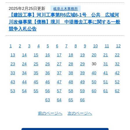
2025年2月25日更新
岐阜土木事務所
【建設工事】河川工事第R6広域6-1号 公共 広域河
川改修事業【債務】境川 中堤撤去工事に関する一般
競争入札公告
1
2
3
4
5
6
7
8
9
10
11
12
13
14
15
16
17
18
19
20
21
22
23
24
25
26
27
28
29
30
31
32
33
34
35
36
37
38
39
40
41
42
43
44
45
46
47
48
49
50
51
52
53
54
55
56
57
58
59
60
61
62
63
64
65
66
前のページへ
次のページへ