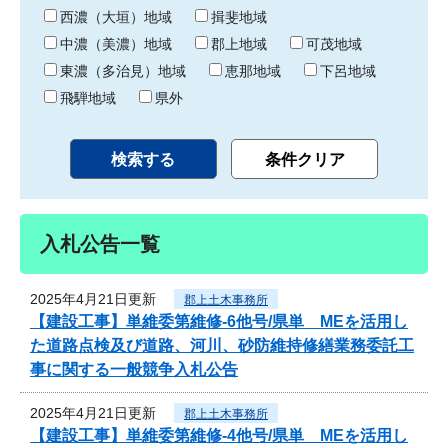
り
西濃（大垣）地域
揖斐地域
中濃（美濃）地域
郡上地域
可茂地域
東濃（多治見）地域
恵那地域
下呂地域
飛騨地域
県外
入札公告一覧
2025年4月21日更新
郡上土木事務所
【建設工事】単維委第維修‐6他号/県単 MEを活用し
た道路点検及び道路、河川、砂防維持修繕業務委託工
事に関する一般競争入札公告
2025年4月21日更新
郡上土木事務所
【建設工事】単維委第維修‐4他号/県単 MEを活用し