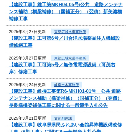
【建設工事】維工第MKH04-05号/公共 道路メンテナ
ンス補助（橋梁補修）（国補正分）（翌債）新美濃橋
補修工事
2025年3月27日更新
東部広域水道事務所
【建設工事】工可第6号／川合浄水場薬品注入機械設
備修繕工事
2025年3月27日更新
東部広域水道事務所
【建設工事】工可第5号／無停電電源設備（可茂右
岸）修繕工事
2025年3月24日更新
岐阜土木事務所
【建設工事】維持工事第R6-MKH01-01号 公共 道路
メンテナンス補助（橋梁補修）（国補正分）（翌債）
長良橋橋梁補修工事に関する一般競争入札公告
2025年3月21日更新
文化創造課
【建設工事】岐阜県県民ふれあい会館昇降機設備改修
工事（6期工事）に関する一般競争入札公告