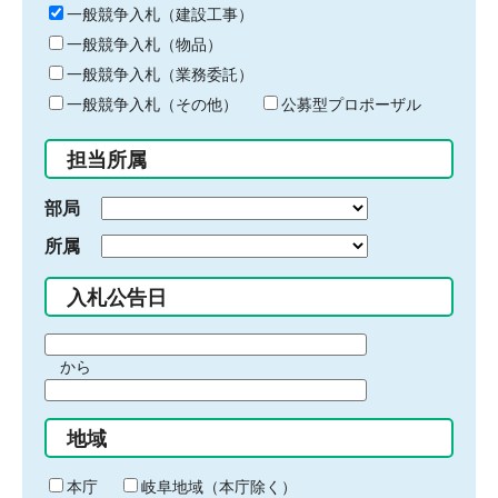
キ
一般競争入札（建設工事）
ー
一般競争入札（物品）
ワ
一般競争入札（業務委託）
ー
ド
一般競争入札（その他）
公募型プロポーザル
を
入
担当所属
力
部局
所属
入札公告日
期
から
間
期
の
間
始
地域
の
ま
終
り
わ
本庁
岐阜地域（本庁除く）