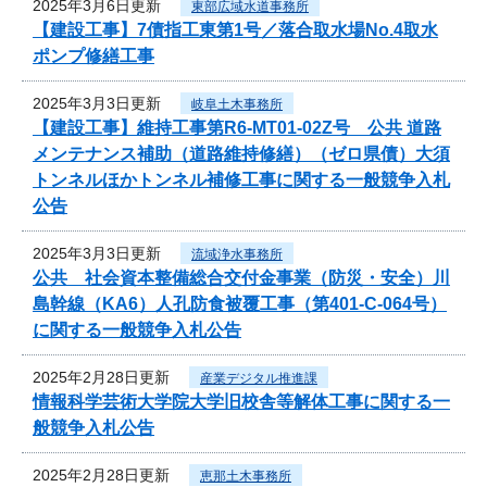
2025年3月6日更新
東部広域水道事務所
【建設工事】7債指工東第1号／落合取水場No.4取水
ポンプ修繕工事
2025年3月3日更新
岐阜土木事務所
【建設工事】維持工事第R6-MT01-02Z号 公共 道路
メンテナンス補助（道路維持修繕）（ゼロ県債）大須
トンネルほかトンネル補修工事に関する一般競争入札
公告
2025年3月3日更新
流域浄水事務所
公共 社会資本整備総合交付金事業（防災・安全）川
島幹線（KA6）人孔防食被覆工事（第401-C-064号）
に関する一般競争入札公告
2025年2月28日更新
産業デジタル推進課
情報科学芸術大学院大学旧校舎等解体工事に関する一
般競争入札公告
2025年2月28日更新
恵那土木事務所