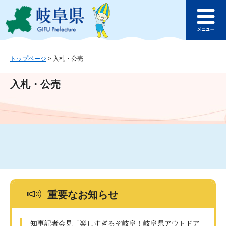
ペ
メ
このページの本文へ
ー
ニ
メ
ジ
ュ
ニ
の
ー
ュ
先
を
ー
頭
飛
トップページ
>
入札・公売
で
ば
す
し
入札・公売
。
て
本
文
へ
重要なお知らせ
知事記者会見「楽しすぎるぞ岐阜！岐阜県アウトドア