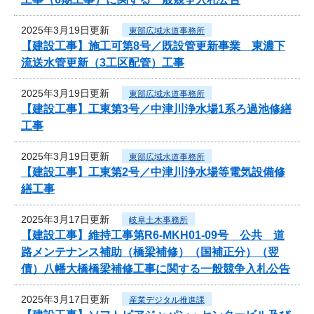
2025年3月19日更新
東部広域水道事務所
【建設工事】施工可第8号／既設管更新事業 東濃下
流送水管更新（3工区配管）工事
2025年3月19日更新
東部広域水道事務所
【建設工事】工東第3号／中津川浄水場1系ろ過池修繕
工事
2025年3月19日更新
東部広域水道事務所
【建設工事】工東第2号／中津川浄水場等電気設備修
繕工事
2025年3月17日更新
岐阜土木事務所
【建設工事】維持工事第R6-MKH01-09号 公共 道
路メンテナンス補助（橋梁補修）（国補正分）（翌
債）八幡大橋橋梁補修工事に関する一般競争入札公告
2025年3月17日更新
産業デジタル推進課