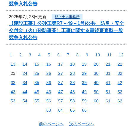
競争入札公告
2025年7月28日更新
郡上土木事務所
【建設工事】公砂工第R7－49－1号/公共 防災・安全
交付金（火山砂防事業）工事に関する事後審査型一般
競争入札公告
1
2
3
4
5
6
7
8
9
10
11
12
13
14
15
16
17
18
19
20
21
22
23
24
25
26
27
28
29
30
31
32
33
34
35
36
37
38
39
40
41
42
43
44
45
46
47
48
49
50
51
52
53
54
55
56
57
58
59
60
61
62
63
64
65
66
前のページへ
次のページへ