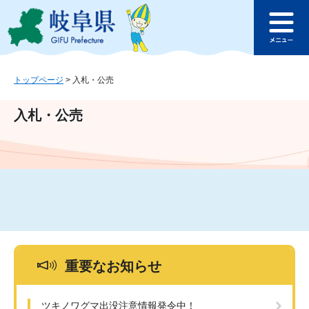
ペ
メ
このページの本文へ
ー
ニ
メ
ジ
ュ
ニ
の
ー
ュ
先
を
ー
頭
飛
トップページ
>
入札・公売
で
ば
す
し
入札・公売
。
て
本
文
へ
重要なお知らせ
ツキノワグマ出没注意情報発令中！