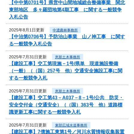
【中中第0701号】県営中山間地域総合整備事業 関北
東部地区 多々羅団地第4期工事 に関する一般競争
入札公告
2025年8月1日更新
中濃農林事務所
【中治第0706号】予防治山事業 山ノ神工事 に関す
る一般競争入札公告
2025年7月31日更新
恵那土木事務所
【建設工事】交工第現施－1号/県単 現道施設整備
（一般）（（国）257号 他）交通安全施設工事に関
する一般競争入札
2025年7月31日更新
恵那土木事務所
【建設工事】交工第43－A037－8－1号/公共 防災・
安全交付金（交通安全）（（国）363号 他）道路標
識更新工事に関する一般競争入札
2025年7月31日更新
東部広域水道事務所
【建設工事】7債施工東第1号／河川水質情報収集装置