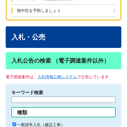
熱中症を予防しましょう
本
文
入札・公売
入札公告の検索 （電子調達案件以外）
電子調達案件は、
入札情報公開システム
で公告しています
キーワード検索
検
索
す
種類
る
キ
一般競争入札（建設工事）