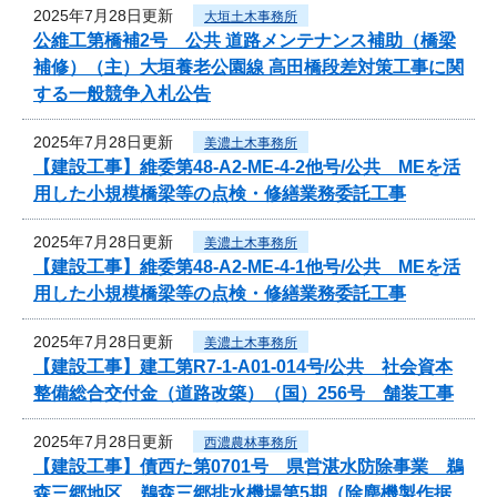
2025年7月28日更新
大垣土木事務所
公維工第橋補2号 公共 道路メンテナンス補助（橋梁
補修）（主）大垣養老公園線 高田橋段差対策工事に関
する一般競争入札公告
2025年7月28日更新
美濃土木事務所
【建設工事】維委第48-A2-ME-4-2他号/公共 MEを活
用した小規模橋梁等の点検・修繕業務委託工事
2025年7月28日更新
美濃土木事務所
【建設工事】維委第48-A2-ME-4-1他号/公共 MEを活
用した小規模橋梁等の点検・修繕業務委託工事
2025年7月28日更新
美濃土木事務所
【建設工事】建工第R7-1-A01-014号/公共 社会資本
整備総合交付金（道路改築）（国）256号 舗装工事
2025年7月28日更新
西濃農林事務所
【建設工事】債西た第0701号 県営湛水防除事業 鵜
森三郷地区 鵜森三郷排水機場第5期（除塵機製作据