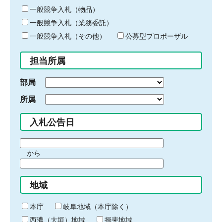
ー
一般競争入札（物品）
ワ
一般競争入札（業務委託）
ー
ド
一般競争入札（その他）
公募型プロポーザル
を
入
担当所属
力
部局
所属
入札公告日
期
から
間
期
の
間
始
地域
の
ま
終
り
わ
本庁
岐阜地域（本庁除く）
り
西濃（大垣）地域
揖斐地域