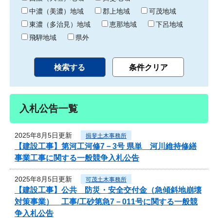
中濃（美濃）地域
郡上地域
可茂地域
東濃（多治見）地域
恵那地域
下呂地域
飛騨地域
県外
入札公告一覧
2025年8月5日更新
揖斐土木事務所
【建設工事】第河工河修7－3号 県単 河川維持修繕
事業工事に関する一般競争入札公告
2025年8月5日更新
可茂土木事務所
【建設工事】公共 防災・安全交付金（急傾斜地崩壊
対策事業） 工事/工砂第急7－011号に関する一般競
争入札公告