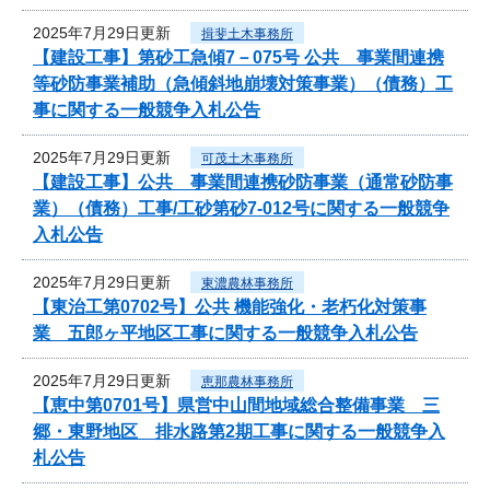
2025年7月29日更新
揖斐土木事務所
【建設工事】第砂工急傾7－075号 公共 事業間連携
等砂防事業補助（急傾斜地崩壊対策事業）（債務）工
事に関する一般競争入札公告
2025年7月29日更新
可茂土木事務所
【建設工事】公共 事業間連携砂防事業（通常砂防事
業）（債務）工事/工砂第砂7-012号に関する一般競争
入札公告
2025年7月29日更新
東濃農林事務所
【東治工第0702号】公共 機能強化・老朽化対策事
業 五郎ヶ平地区工事に関する一般競争入札公告
2025年7月29日更新
恵那農林事務所
【恵中第0701号】県営中山間地域総合整備事業 三
郷・東野地区 排水路第2期工事に関する一般競争入
札公告