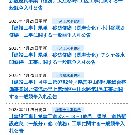
新設改良事業（債務）太江杉崎1工区工事に関する一
般競争入札公告
2025年7月29日更新
下呂土木事務所
【建設工事】県単 砂防修繕（長寿命化）小川谷堰堤
修繕 工事に関する一般競争入札公告
2025年7月29日更新
下呂土木事務所
【建設工事】県単 砂防修繕（長寿命化）チシヤ谷水
叩修繕 工事に関する一般競争入札公告
2025年7月29日更新
可茂農林事務所
【建設工事】可中工第0702号／県営中山間地域総合整
備事業緑と清流の里七宗地区中排水路第1号工事に関
する一般競争入札公告
2025年7月29日更新
揖斐土木事務所
【建設工事】第建工道改3－18－1他号 県単 道路新
設改良（一般分）他（債務）工事に関する一般競争入
札公告