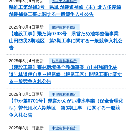
2025年8月4日更新
大垣土木事務所
県維工第舗補3号 県単 舗装道補修（主）北方多度線
舗装補修工事に関する一般競争入札公告
2025年8月4日更新
飛騨農林事務所
【建設工事】飛た第0703号 県営ため池等整備事業
山田防災2期地区 第3期工事に関する一般競争入札公
告
2025年8月4日更新
岐阜農林事務所
【建設工事】森林環境保全整備事業（山村強靭化林
道）林道伊自良～根尾線（根尾工区）開設工事に関す
る一般競争入札公告
2025年8月1日更新
中濃農林事務所
【中か第0701号】県営かんがい排水事業（保全合理化
型）曽代用水六期地区 第3期工事 に関する一般競
争入札公告
2025年8月1日更新
中濃農林事務所