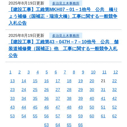
2025年8月19日更新
多治見土木事務所
【建設工事】工維第MKH07－01－1他号 公共 橋り
ょう補修（国補正・瑞浪大橋）工事に関する一般競争
入札公告
2025年8月19日更新
多治見土木事務所
【建設工事】工維第43－047H－7－10他号 公共 舗
装道補修費（国補正）他 工事に関する一般競争入札
公告
1
2
3
4
5
6
7
8
9
10
11
12
13
14
15
16
17
18
19
20
21
22
23
24
25
26
27
28
29
30
31
32
33
34
35
36
37
38
39
40
41
42
43
44
45
46
47
48
49
50
51
52
53
54
55
56
57
58
59
60
61
62
63
64
65
66