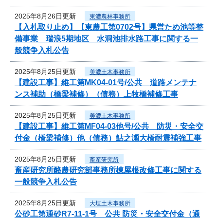
2025年8月26日更新
東濃農林事務所
【入札取り止め】【東農工第0702号】県営ため池等整
備事業 瑞浪5期地区 水洞池排水路工事に関する一
般競争入札公告
2025年8月25日更新
美濃土木事務所
【建設工事】維工第MK04-01号/公共 道路メンテナ
ンス補助（橋梁補修）（債務）上牧橋補修工事
2025年8月25日更新
美濃土木事務所
【建設工事】維工第MF04-03他号/公共 防災・安全交
付金（橋梁補修）他（債務）鮎之瀬大橋耐震補強工事
2025年8月25日更新
畜産研究所
畜産研究所酪農研究部事務所棟屋根改修工事に関する
一般競争入札公告
2025年8月25日更新
大垣土木事務所
公砂工第通砂R7-11-1号 公共 防災・安全交付金（通