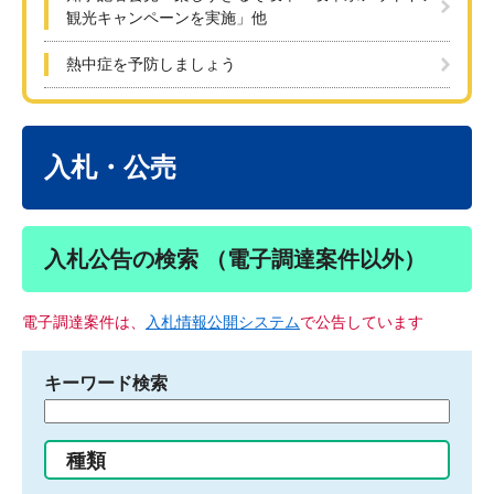
観光キャンペーンを実施」他
熱中症を予防しましょう
本
文
入札・公売
入札公告の検索 （電子調達案件以外）
電子調達案件は、
入札情報公開システム
で公告しています
キーワード検索
検
索
す
種類
る