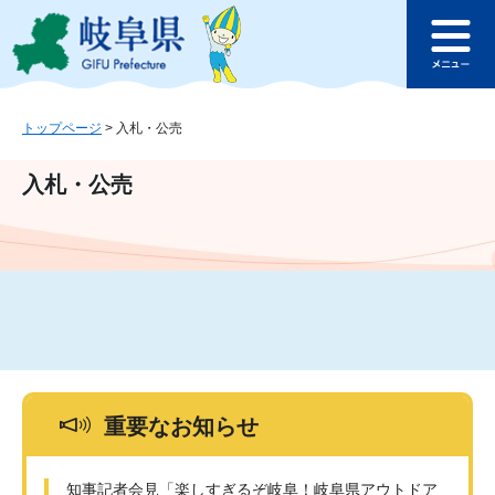
ペ
メ
このページの本文へ
ー
ニ
メ
ジ
ュ
ニ
の
ー
ュ
先
を
ー
頭
飛
トップページ
>
入札・公売
で
ば
す
し
入札・公売
。
て
本
文
へ
重要なお知らせ
知事記者会見「楽しすぎるぞ岐阜！岐阜県アウトドア