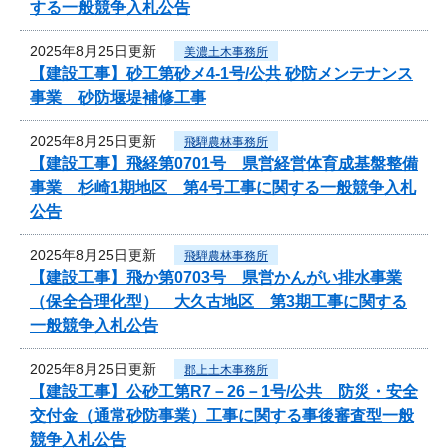
する一般競争入札公告
2025年8月25日更新
美濃土木事務所
【建設工事】砂工第砂メ4-1号/公共 砂防メンテナンス
事業 砂防堰堤補修工事
2025年8月25日更新
飛騨農林事務所
【建設工事】飛経第0701号 県営経営体育成基盤整備
事業 杉崎1期地区 第4号工事に関する一般競争入札
公告
2025年8月25日更新
飛騨農林事務所
【建設工事】飛か第0703号 県営かんがい排水事業
（保全合理化型） 大久古地区 第3期工事に関する
一般競争入札公告
2025年8月25日更新
郡上土木事務所
【建設工事】公砂工第R7－26－1号/公共 防災・安全
交付金（通常砂防事業）工事に関する事後審査型一般
競争入札公告