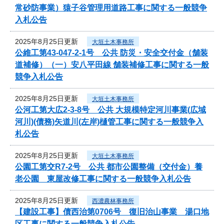
常砂防事業）猿子谷管理用道路工事に関する一般競争
入札公告
2025年8月25日更新
大垣土木事務所
公維工第43-047-2-1号 公共 防災・安全交付金（舗装
道補修）（一）安八平田線 舗装補修工事に関する一般
競争入札公告
2025年8月25日更新
大垣土木事務所
公河工第大広2-3-8号 公共 大規模特定河川事業(広域
河川)(債務)矢道川(左岸)樋管工事に関する一般競争入
札公告
2025年8月25日更新
大垣土木事務所
公園工第交R7-2号 公共 都市公園整備（交付金）養
老公園 東屋改修工事に関する一般競争入札公告
2025年8月25日更新
西濃農林事務所
【建設工事】債西治第0706号 復旧治山事業 湯口地
区工事に関する一般競争入札公告