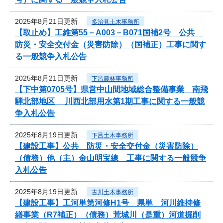
2025年8月21日更新
多治見土木事務所
【取止め】工維第55－A003－B071国補2号 公共
防災・安全交付金（災害防除）（国補正）工事に関す
る一般競争入札公告
2025年8月21日更新
下呂農林事務所
【下中第0705号】県営中山間地域総合整備事業 南飛
騨北部地区 川西北部用水第1期工事に関する一般競
争入札公告
2025年8月19日更新
下呂土木事務所
【建設工事】公共 防災・安全交付金（災害防除）
（債務）他（主）金山明宝線 工事に関する一般競争
入札公告
2025年8月19日更新
古川土木事務所
【建設工事】工河単第河修H1号 県単 河川維持修
繕事業（R7補正）（債務）荒城川（是重）河道掘削