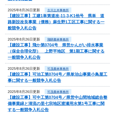
2025年8月26日更新
古川土木事務所
【建設工事】工建1単第道改-11-3-K1他号 県単 道
路新設改良事業（債務）麻生野1工区工事に関する一
般競争入札公告
2025年8月26日更新
飛騨農林事務所
【建設工事】飛か第0704号 県営かんがい排水事業
（保全合理化型） 上野平地区 第1期工事に関する
一般競争入札公告
2025年8月26日更新
可茂農林事務所
【建設工事】可治工第0704号／県単治山事業小鳥屋工
事に関する一般競争入札公告
2025年8月26日更新
可茂農林事務所
【建設工事】可中工第0704号／県営中山間地域総合整
備事業緑と清流の里七宗地区渡瀬用水第1号工事に関
する一般競争入札公告