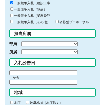
キ
一般競争入札（建設工事）
ー
一般競争入札（物品）
ワ
一般競争入札（業務委託）
ー
ド
一般競争入札（その他）
公募型プロポーザル
を
入
担当所属
力
部局
所属
入札公告日
期
から
間
期
の
間
始
地域
の
ま
終
り
わ
本庁
岐阜地域（本庁除く）