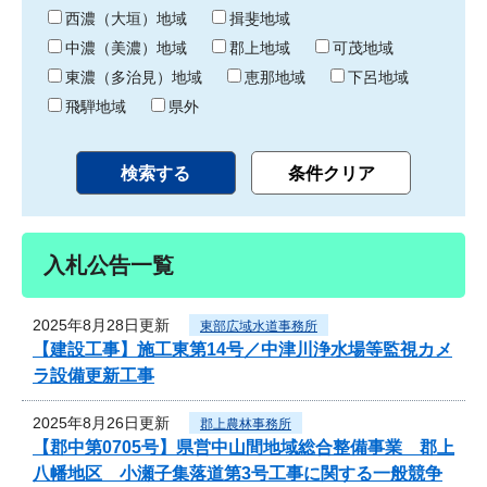
り
西濃（大垣）地域
揖斐地域
中濃（美濃）地域
郡上地域
可茂地域
東濃（多治見）地域
恵那地域
下呂地域
飛騨地域
県外
入札公告一覧
2025年8月28日更新
東部広域水道事務所
【建設工事】施工東第14号／中津川浄水場等監視カメ
ラ設備更新工事
2025年8月26日更新
郡上農林事務所
【郡中第0705号】県営中山間地域総合整備事業 郡上
八幡地区 小瀬子集落道第3号工事に関する一般競争