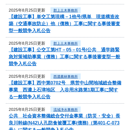
2025年8月25日更新
郡上土木事務所
【建設工事】単交工第現構－1他号/県単 現道構造改
築（交通事故防止）他（債務）工事に関する事後審査
型一般競争入札公告
2025年8月25日更新
郡上土木事務所
【建設工事】公交工第HT－05－01号/公共 通学路緊
急対策補助事業（債務）工事に関する事後審査型一般
競争入札公告
2025年8月25日更新
西濃農林事務所
【建設工事】西中第0702号 県営中山間地域総合整備
事業 西濃上石津地区 入谷用水路第1期工事に関す
る一般競争入札公告
2025年8月25日更新
流域浄水事務所
公共 社会資本整備総合交付金事業（防災・安全）長
良川幹線(N42)人孔防食被覆工事(債務)（第401-C-073
号）に関する一般競争入札公告