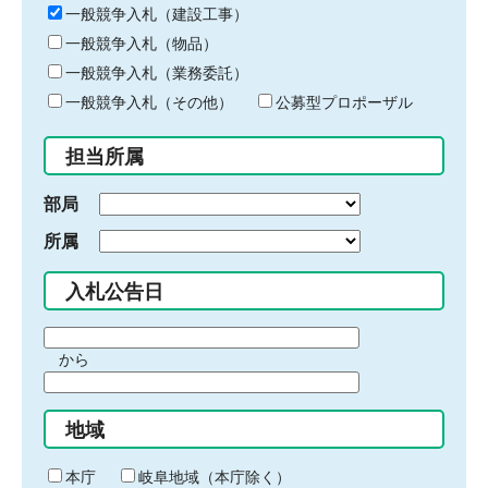
キ
一般競争入札（建設工事）
ー
一般競争入札（物品）
ワ
一般競争入札（業務委託）
ー
ド
一般競争入札（その他）
公募型プロポーザル
を
入
担当所属
力
部局
所属
入札公告日
期
から
間
期
の
間
始
地域
の
ま
終
り
わ
本庁
岐阜地域（本庁除く）