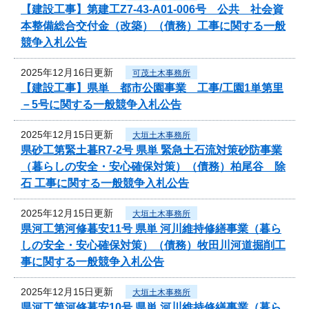
【建設工事】第建工Z7-43-A01-006号 公共 社会資
本整備総合交付金（改築）（債務）工事に関する一般
競争入札公告
2025年12月16日更新
可茂土木事務所
【建設工事】県単 都市公園事業 工事/工園1単第里
－5号に関する一般競争入札公告
2025年12月15日更新
大垣土木事務所
県砂工第緊土暮R7-2号 県単 緊急土石流対策砂防事業
（暮らしの安全・安心確保対策）（債務）柏尾谷 除
石 工事に関する一般競争入札公告
2025年12月15日更新
大垣土木事務所
県河工第河修暮安11号 県単 河川維持修繕事業（暮ら
しの安全・安心確保対策）（債務）牧田川河道掘削工
事に関する一般競争入札公告
2025年12月15日更新
大垣土木事務所
県河工第河修暮安10号 県単 河川維持修繕事業（暮ら