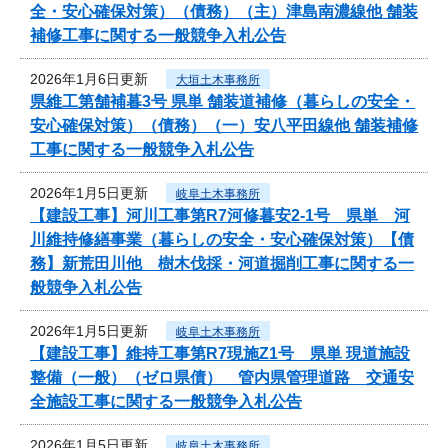
全・安心確保対策）（債務）（主）津島南濃線他 舗装
補修工事に関する一般競争入札公告
2026年1月6日更新
大垣土木事務所
県維工第舗補暮3号 県単 舗装道補修（暮らしの安全・
安心確保対策）（債務）（一）安八平田線他 舗装補修
工事に関する一般競争入札公告
2026年1月5日更新
岐阜土木事務所
【建設工事】河川工事第R7河修暮安2-1号 県単 河
川維持修繕事業（暮らしの安全・安心確保対策）【債
務】新荒田川他 樹木伐採・河道掘削工事に関する一
般競争入札公告
2026年1月5日更新
岐阜土木事務所
【建設工事】維持工事第R7現施Z1号 県単 現道施設
整備（一般）（ゼロ県債） 管内県管理道路 交通安
全施設工事に関する一般競争入札公告
2026年1月5日更新
岐阜土木事務所