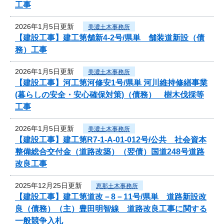
工事
2026年1月5日更新
美濃土木事務所
【建設工事】建工第舗新4-2号/県単 舗装道新設（債
務）工事
2026年1月5日更新
美濃土木事務所
【建設工事】河工第河修安1号/県単 河川維持修繕事業
(暮らしの安全・安心確保対策)（債務） 樹木伐採等
工事
2026年1月5日更新
美濃土木事務所
【建設工事】建工第R7-1-A-01-012号/公共 社会資本
整備総合交付金（道路改築）（翌債）国道248号道路
改良工事
2025年12月25日更新
恵那土木事務所
【建設工事】建工第道改－8－11号/県単 道路新設改
良（債務）（主）豊田明智線 道路改良工事に関する
一般競争入札