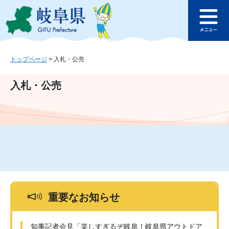
ペ
メ
このページの本文へ
ー
ニ
メ
ジ
ュ
ニ
の
ー
ュ
先
を
ー
頭
飛
トップページ
>
入札・公売
で
ば
す
し
入札・公売
。
て
本
文
へ
重要なお知らせ
知事記者会見「楽しすぎるぞ岐阜！岐阜県アウトドア