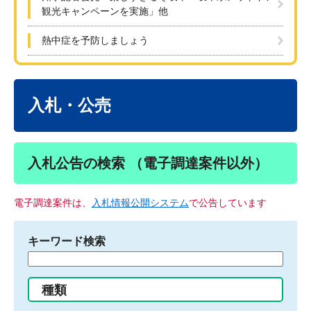
観光キャンペーンを実施」他
熱中症を予防しましょう
本
文
入札・公売
入札公告の検索 （電子調達案件以外）
電子調達案件は、
入札情報公開システム
で公告しています
キーワード検索
検
索
す
種類
る