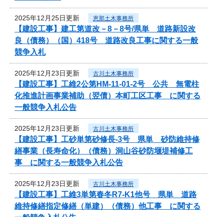
2025年12月25日更新
恵那土木事務所
【建設工事】建工第道改－8－8号/県単 道路新設改
良（債務）（国）418号 道路改良工事に関する一般
競争入札
2025年12月23日更新
古川土木事務所
【建設工事】工維2公第HM-11-01-2号 公共 無電柱
化推進計画事業補助（翌債）本町工区工事 に関する
一般競争入札公告
2025年12月23日更新
古川土木事務所
【建設工事】工砂単第砂修長-3号 県単 砂防維持修
繕事業（長寿命化）（債務）洞山谷砂防堰堤補修工
事 に関する一般競争入札公告
2025年12月23日更新
古川土木事務所
【建設工事】工維3単第春冬R7-K1他号 県単 道路
維持修繕指定修繕（単建）（債務）他工事 に関する