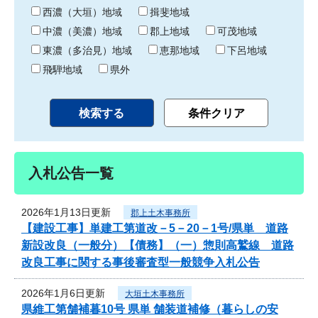
り
西濃（大垣）地域
揖斐地域
中濃（美濃）地域
郡上地域
可茂地域
東濃（多治見）地域
恵那地域
下呂地域
飛騨地域
県外
入札公告一覧
2026年1月13日更新
郡上土木事務所
【建設工事】単建工第道改－5－20－1号/県単 道路
新設改良（一般分）【債務】（一）惣則高鷲線 道路
改良工事に関する事後審査型一般競争入札公告
2026年1月6日更新
大垣土木事務所
県維工第舗補暮10号 県単 舗装道補修（暮らしの安