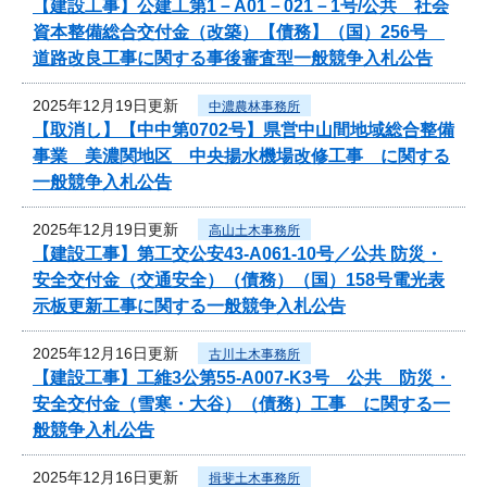
【建設工事】公建工第1－A01－021－1号/公共 社会
資本整備総合交付金（改築）【債務】（国）256号
道路改良工事に関する事後審査型一般競争入札公告
2025年12月19日更新
中濃農林事務所
【取消し】【中中第0702号】県営中山間地域総合整備
事業 美濃関地区 中央揚水機場改修工事 に関する
一般競争入札公告
2025年12月19日更新
高山土木事務所
【建設工事】第工交公安43-A061-10号／公共 防災・
安全交付金（交通安全）（債務）（国）158号電光表
示板更新工事に関する一般競争入札公告
2025年12月16日更新
古川土木事務所
【建設工事】工維3公第55-A007-K3号 公共 防災・
安全交付金（雪寒・大谷）（債務）工事 に関する一
般競争入札公告
2025年12月16日更新
揖斐土木事務所