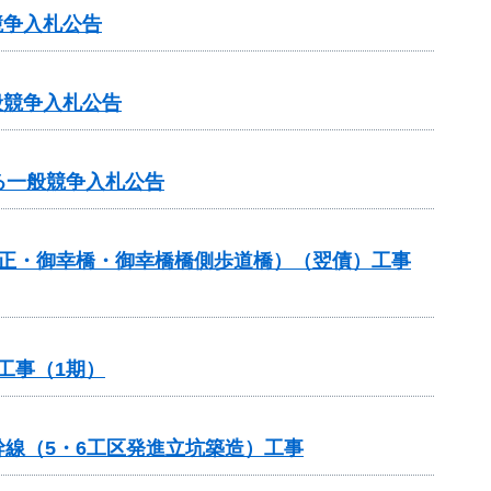
競争入札公告
般競争入札公告
る一般競争入札公告
補正・御幸橋・御幸橋橋側歩道橋）（翌債）工事
工事（1期）
幹線（5・6工区発進立坑築造）工事