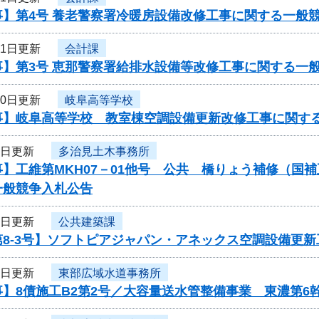
事】第4号 養老警察署冷暖房設備改修工事に関する一般
11日更新
会計課
事】第3号 恵那警察署給排水設備等改修工事に関する一
10日更新
岐阜高等学校
事】岐阜高等学校 教室棟空調設備更新改修工事に関す
6日更新
多治見土木事務所
】工維第MKH07－01他号 公共 橋りょう補修（国
一般競争入札公告
6日更新
公共建築課
8-3号】ソフトピアジャパン・アネックス空調設備更新
5日更新
東部広域水道事務所
】8債施工B2第2号／大容量送水管整備事業 東濃第6