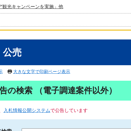
ア観光キャンペーンを実施」他
・公売
示
大きな文字で印刷ページ表示
告の検索 （電子調達案件以外）
、
入札情報公開システム
で公告しています