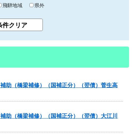
飛騨地域
県外
ナンス補助（橋梁補修）（国補正分）（翌債）菅生高
ナンス補助（橋梁補修）（国補正分）（翌債）大江川