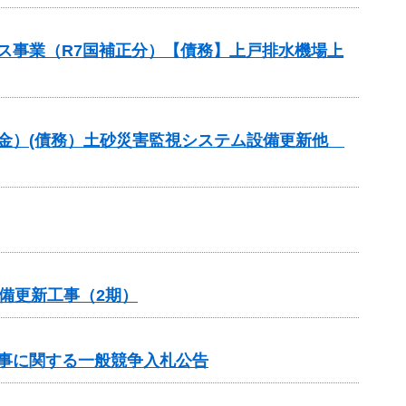
ンス事業（R7国補正分）【債務】上戸排水機場上
交付金）(債務）土砂災害監視システム設備更新他
設備更新工事（2期）
工事に関する一般競争入札公告