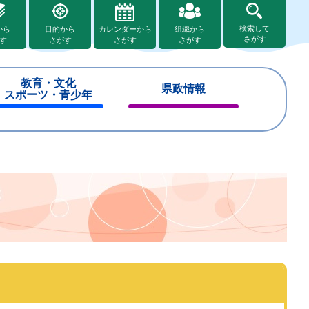
検索して
から
目的から
カレンダーから
組織から
さがす
す
さがす
さがす
さがす
教育・文化
県政情報
スポーツ・青少年
閉
閉
じ
じ
る
る