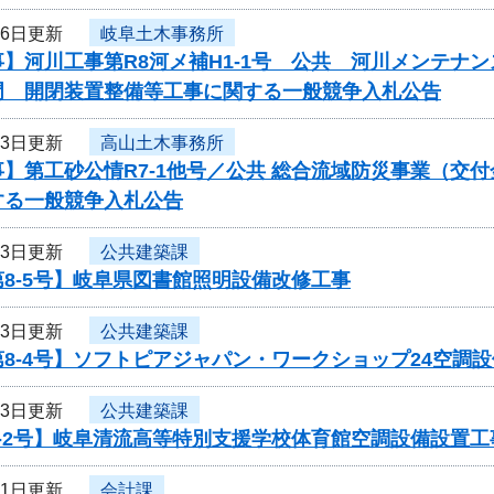
16日更新
岐阜土木事務所
】河川工事第R8河メ補H1-1号 公共 河川メンテナ
門 開閉装置整備等工事に関する一般競争入札公告
13日更新
高山土木事務所
事】第工砂公情R7-1他号／公共 総合流域防災事業（
する一般競争入札公告
13日更新
公共建築課
8-5号】岐阜県図書館照明設備改修工事
13日更新
公共建築課
8-4号】ソフトピアジャパン・ワークショップ24空調
13日更新
公共建築課
8-2号】岐阜清流高等特別支援学校体育館空調設備設置
11日更新
会計課