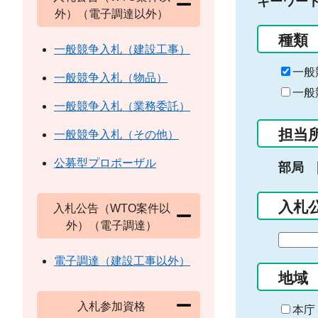
キーワー
外）（電子調達以外）
種類
一般競争入札（建設工事）
一般
一般競争入札（物品）
一般
一般競争入札（業務委託）
担当
一般競争入札（その他）
公募型プロポーザル
部局
入札
入札公告（WTO案件以
外）（電子調達）
期
間
電子調達（建設工事以外）
の
地域
始
入札参加資格
ま
本庁