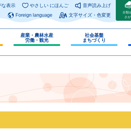
このページの本文へ
がな表示
やさしい にほんご
音声読み上げ
分類
Foreign language
文字サイズ・色変更
さが
産業・農林水産
社会基盤
労働・観光
まちづくり
閉
閉
じ
じ
る
る