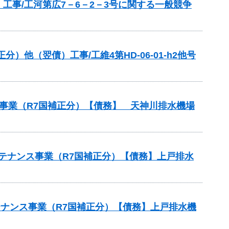
事/工河第広7－6－2－3号に関する一般競争
他（翌債）工事/工維4第HD-06-01-h2他号
ス事業（R7国補正分）【債務】 天神川排水機場
ンテナンス事業（R7国補正分）【債務】上戸排水
ンテナンス事業（R7国補正分）【債務】上戸排水機