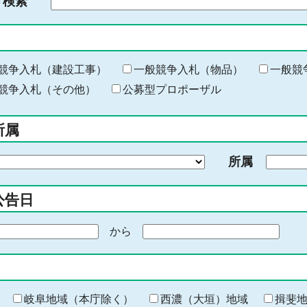
ド検索
検
索
す
る
キ
競争入札（建設工事）
一般競争入札（物品）
一般競
ー
競争入札（その他）
公募型プロポーザル
ワ
ー
所属
ド
を
所属
入
力
公告日
から
期
間
の
終
わ
岐阜地域（本庁除く）
西濃（大垣）地域
揖斐