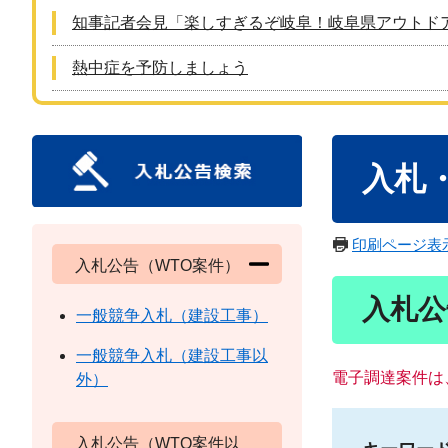
知事記者会見「楽しすぎるぞ岐阜！岐阜県アウトド
熱中症を予防しましょう
本
入札
文
印刷ページ表
入札公告（WTO案件）
入札公
一般競争入札（建設工事）
一般競争入札（建設工事以
電子調達案件は
外）
入札公告（WTO案件以