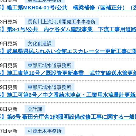
】維工第MKH04-01号/公共 橋梁補修（国補正分）
23日更新
長良川上流河川開発工事事務所
】第8-1号/公共 内ケ谷ダム建設事業 下流工事用道
19日更新
文化創造課
事】岐阜県県民ふれあい会館エスカレーター更新工事に
19日更新
東部広域水道事務所
事】施工東第10号／既設管更新事業 武並支線送水管更
19日更新
東部広域水道事務所
事】施工可第6号／中之番給水地点・工業用水流量計更新
18日更新
会計課
事】第6号 薮田分庁舎1他照明設備改修工事に関する一般
17日更新
可茂土木事務所