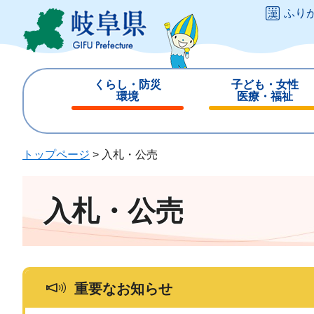
ペ
メ
ふり
ー
ニ
ジ
ュ
の
ー
先
を
くらし・防災
子ども・女性
頭
飛
環境
医療・福祉
で
ば
閉
閉
す
し
じ
じ
。
て
る
る
トップページ
>
入札・公売
本
文
へ
入札・公売
重要なお知らせ