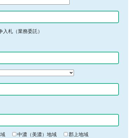
争入札（業務委託）
地域
中濃（美濃）地域
郡上地域