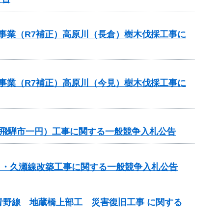
援事業（R7補正）高原川（長倉）樹木伐採工事に
援事業（R7補正）高原川（今見）樹木伐採工事に
修繕（飛騨市一円）工事に関する一般競争入札公告
春日・久瀬線改築工事に関する一般競争入札公告
野線 地蔵橋上部工 災害復旧工事 に関する