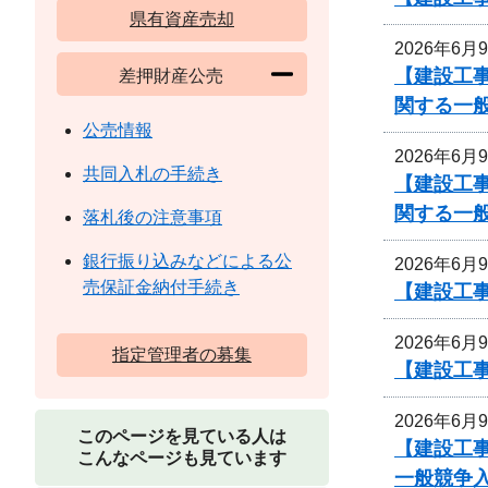
県有資産売却
2026年6月
【建設工
差押財産公売
関する一
公売情報
2026年6月
共同入札の手続き
【建設工
関する一
落札後の注意事項
銀行振り込みなどによる公
2026年6月
売保証金納付手続き
【建設工事
2026年6月
指定管理者の募集
【建設工事
2026年6月
このページを見ている人は
【建設工
こんなページも見ています
一般競争