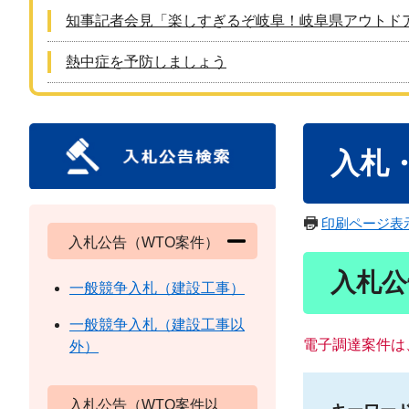
知事記者会見「楽しすぎるぞ岐阜！岐阜県アウトド
熱中症を予防しましょう
本
入札
文
印刷ページ表
入札公告（WTO案件）
入札公
一般競争入札（建設工事）
一般競争入札（建設工事以
電子調達案件は
外）
入札公告（WTO案件以