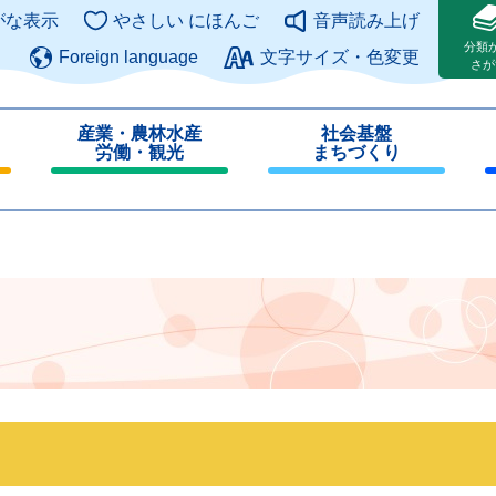
このページの本文へ
がな表示
やさしい にほんご
音声読み上げ
分類
Foreign language
文字サイズ・色変更
さが
産業・農林水産
社会基盤
労働・観光
まちづくり
閉
閉
じ
じ
る
る