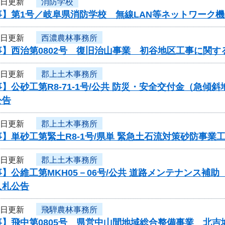
8日更新
消防学校
事】第1号／岐阜県消防学校 無線LAN等ネットワーク
8日更新
西濃農林事務所
】西治第0802号 復旧治山事業 初谷地区工事に関す
8日更新
郡上土木事務所
】公砂工第R8-71-1号/公共 防災・安全交付金（急
公告
8日更新
郡上土木事務所
】単砂工第緊土R8-1号/県単 緊急土石流対策砂防事
8日更新
郡上土木事務所
】公維工第MKH05－06号/公共 道路メンテナンス
入札公告
8日更新
飛騨農林事務所
事】飛中第0805号 県営中山間地域総合整備事業 北