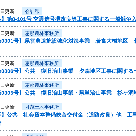
9日更新
会計課
】第8-101号 交通信号機改良等工事に関する一般競争
9日更新
恵那農林事務所
第0801号】県営農道施設強化対策事業 若宮大橋地区
9日更新
恵那農林事務所
0806号】公共 復旧治山事業 夕森地区工事に関する
9日更新
恵那農林事務所
第0805号】公共 復旧治山事業・県単治山事業 杉ヶ
9日更新
可茂土木事務所
】公共 社会資本整備総合交付金（道路改良）他 工事／工建1
告