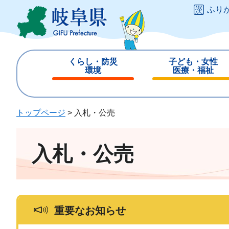
ペ
メ
ふり
ー
ニ
ジ
ュ
の
ー
先
を
くらし・防災
子ども・女性
頭
飛
環境
医療・福祉
で
ば
閉
閉
す
し
じ
じ
。
て
る
る
トップページ
>
入札・公売
本
文
へ
入札・公売
重要なお知らせ