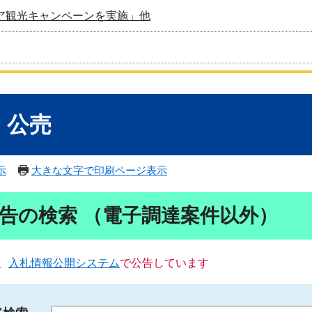
ア観光キャンペーンを実施」他
・公売
示
大きな文字で印刷ページ表示
告の検索 （電子調達案件以外）
、
入札情報公開システム
で公告しています