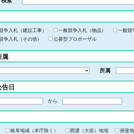
ド検索
検
索
す
る
キ
競争入札（建設工事）
一般競争入札（物品）
一般競
ー
競争入札（その他）
公募型プロポーザル
ワ
ー
所属
ド
を
所属
入
力
公告日
から
期
間
の
終
わ
岐阜地域（本庁除く）
西濃（大垣）地域
揖斐