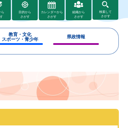
検索して
から
目的から
カレンダーから
組織から
さがす
す
さがす
さがす
さがす
教育・文化
県政情報
スポーツ・青少年
閉
閉
じ
じ
る
る