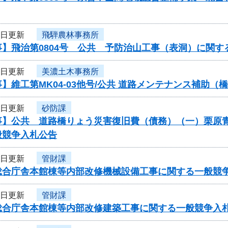
8日更新
飛騨農林事務所
】飛治第0804号 公共 予防治山工事（表洞）に関す
8日更新
美濃土木事務所
】維工第MK04-03他号/公共 道路メンテナンス補助
5日更新
砂防課
】公共 道路橋りょう災害復旧費（債務）（一）栗原青野
般競争入札公告
5日更新
管財課
総合庁舎本館棟等内部改修機械設備工事に関する一般競
5日更新
管財課
総合庁舎本館棟等内部改修建築工事に関する一般競争入