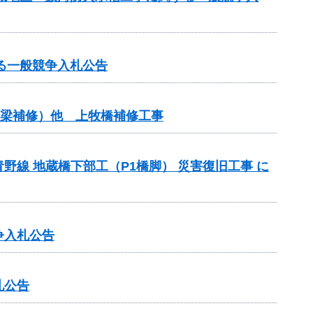
る一般競争入札公告
（橋梁補修）他 上牧橋補修工事
線 地蔵橋下部工（P1橋脚） 災害復旧工事 に
争入札公告
札公告