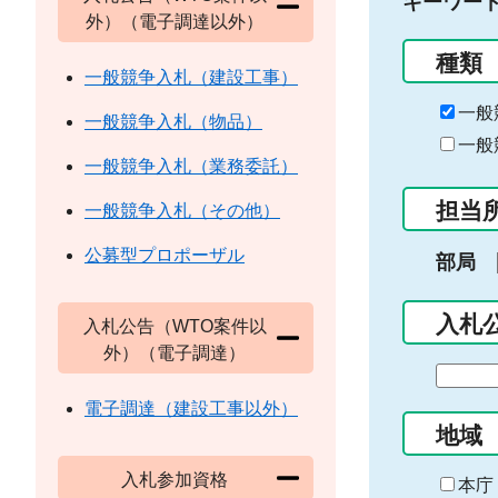
キーワー
外）（電子調達以外）
種類
一般競争入札（建設工事）
一般
一般競争入札（物品）
一般
一般競争入札（業務委託）
担当
一般競争入札（その他）
公募型プロポーザル
部局
入札
入札公告（WTO案件以
外）（電子調達）
期
間
電子調達（建設工事以外）
の
地域
始
入札参加資格
ま
本庁