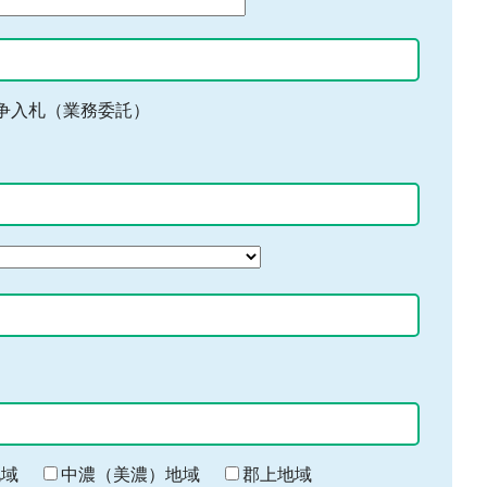
争入札（業務委託）
地域
中濃（美濃）地域
郡上地域