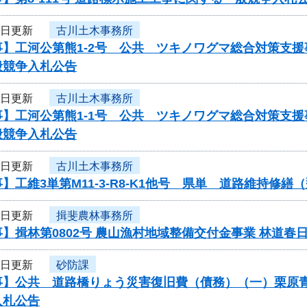
9日更新
古川土木事務所
事】工河公第熊1-2号 公共 ツキノワグマ総合対策支
般競争入札公告
9日更新
古川土木事務所
事】工河公第熊1-1号 公共 ツキノワグマ総合対策支
般競争入札公告
9日更新
古川土木事務所
】工維3単第M11-3-R8-K1他号 県単 道路維持
9日更新
揖斐農林事務所
】揖林第0802号 農山漁村地域整備交付金事業 林道
9日更新
砂防課
事】公共 道路橋りょう災害復旧費（債務）（一）栗原青
入札公告