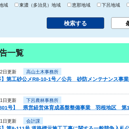
り
地域
東濃（多治見）地域
恵那地域
下呂地域
告一覧
12日更新
高山土木事務所
】第工砂公メR8-10-1号／公共 砂防メンテナンス
11日更新
下呂農林事務所
801号】 県営経営体育成基盤整備事業 羽根地区 第
11日更新
会計課
】第8-111号 道路標示施工工事に関する一般競争入札