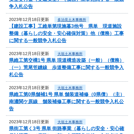
争入札公告
2023年12月18日更新
多治見土木事務所
【建設工事】工維単第現施暮3他号 県単 現道施設
整備（暮らしの安全・安心確保対策）他（債務）工事
に関する一般競争入札公告
2023年12月18日更新
大垣土木事務所
県維工第交構1号 県単 現道構造改築（一般）（債務）
（一）荒尾笠縫線 歩道整備工事に関する一般競争入
札公告
2023年12月18日更新
大垣土木事務所
県維工第0県舗補1号 県単 舗装道補修（0県債）（主）
南濃関ケ原線 舗装補修工事に関する一般競争入札公
告
2023年12月18日更新
大垣土木事務所
県街工第く3号 県単 街路事業（暮らしの安全・安心確