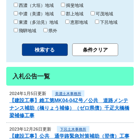
り
西濃（大垣）地域
揖斐地域
中濃（美濃）地域
郡上地域
可茂地域
東濃（多治見）地域
恵那地域
下呂地域
飛騨地域
県外
入札公告一覧
2024年1月5日更新
美濃土木事務所
【建設工事】維工第MK04-04Z号／公共 道路メンテ
ナンス補助（橋りょう補修）（ゼロ県債）千疋大橋橋
梁補修工事
2023年12月26日更新
下呂土木事務所
【建設工事】公共 通学路緊急対策補助（翌債）工事