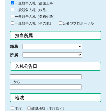
キ
一般競争入札（建設工事）
ー
一般競争入札（物品）
ワ
一般競争入札（業務委託）
ー
ド
一般競争入札（その他）
公募型プロポーザル
を
入
担当所属
力
部局
所属
入札公告日
期
から
間
期
の
間
始
地域
の
ま
終
り
わ
本庁
岐阜地域（本庁除く）