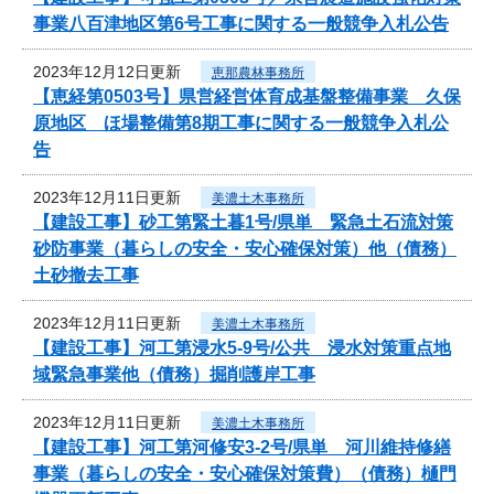
事業八百津地区第6号工事に関する一般競争入札公告
2023年12月12日更新
恵那農林事務所
【恵経第0503号】県営経営体育成基盤整備事業 久保
原地区 ほ場整備第8期工事に関する一般競争入札公
告
2023年12月11日更新
美濃土木事務所
【建設工事】砂工第緊土暮1号/県単 緊急土石流対策
砂防事業（暮らしの安全・安心確保対策）他（債務）
土砂撤去工事
2023年12月11日更新
美濃土木事務所
【建設工事】河工第浸水5-9号/公共 浸水対策重点地
域緊急事業他（債務）掘削護岸工事
2023年12月11日更新
美濃土木事務所
【建設工事】河工第河修安3-2号/県単 河川維持修繕
事業（暮らしの安全・安心確保対策費）（債務）樋門