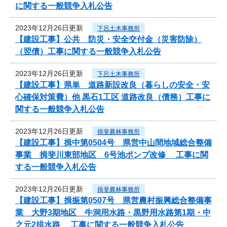
に関する一般競争入札公告
2023年12月26日更新
下呂土木事務所
【建設工事】公共 防災・安全交付金（災害防除）
（翌債）工事に関する一般競争入札公告
2023年12月26日更新
下呂土木事務所
【建設工事】県単 道路新設改良（暮らしの安全・安
心確保対策費）他 黒石1工区 道路改良（債務）工事に
関する一般競争入札公告
2023年12月26日更新
揖斐農林事務所
【建設工事】揖中第0504号 県営中山間地域総合整備
事業 揖斐川東部地区 6号池ポンプ改修 工事に関
する一般競争入札公告
2023年12月26日更新
揖斐農林事務所
【建設工事】揖振第0507号 県営農村振興総合整備事
業 大野3期地区 牛洞用水路・黒野用水路第1期・中
之元2排水路 工事に関する一般競争入札公告