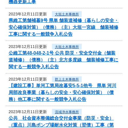
機器更新工事
2023年12月11日更新
大垣土木事務所
県維工第舗補暮9号 県単 舗装道補修（暮らしの安全・
安心確保対策）（債務）（主）大垣一宮線 舗装補修
工事に関する一般競争入札公告
2023年12月11日更新
大垣土木事務所
公維工第48-048-2-1号 公共 防災・安全交付金（舗装
道補修）（債務）（主）北方多度線 舗装補修工事に
関する一般競争入札公告
2023年12月11日更新
郡上土木事務所
【建設工事】単河工第局改暮安5-5-1他号 県単 河川
局部改良事業（暮らしの安全・安心確保対策）（債
務）他工事に関する一般競争入札公告
2023年12月11日更新
流域浄水事務所
公共 社会資本整備総合交付金事業（防災・安全）
（重点）川島ポンプ場耐水化対策（翌債）工事（第