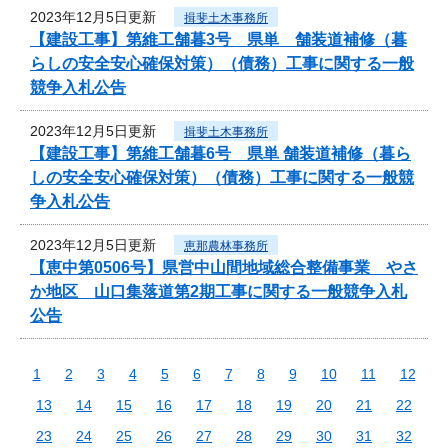
2023年12月5日更新
揖斐土木事務所
【建設工事】第維工舗暮3号 県単 舗装道補修（暮
らしの安全安心確保対策）（債務）工事に関する一般
競争入札公告
2023年12月5日更新
揖斐土木事務所
【建設工事】第維工舗暮6号 県単 舗装道補修（暮ら
しの安全安心確保対策）（債務）工事に関する一般競
争入札公告
2023年12月5日更新
恵那農林事務所
【恵中第0506号】県営中山間地域総合整備事業 やさ
か地区 山口集落道第2期工事に関する一般競争入札
公告
1
2
3
4
5
6
7
8
9
10
11
12
13
14
15
16
17
18
19
20
21
22
23
24
25
26
27
28
29
30
31
32