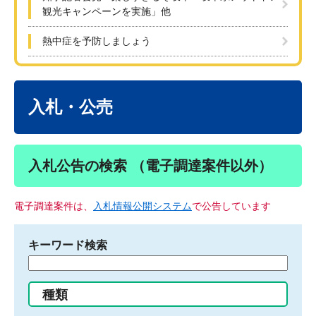
観光キャンペーンを実施」他
熱中症を予防しましょう
本
文
入札・公売
入札公告の検索 （電子調達案件以外）
電子調達案件は、
入札情報公開システム
で公告しています
キーワード検索
検
索
す
種類
る