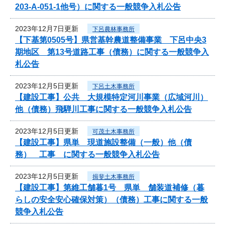
203-A-051-1他号）に関する一般競争入札公告
2023年12月7日更新
下呂農林事務所
【下基第0505号】県営基幹農道整備事業 下呂中央3
期地区 第13号道路工事（債務）に関する一般競争入
札公告
2023年12月5日更新
下呂土木事務所
【建設工事】公共 大規模特定河川事業（広域河川）
他（債務）飛騨川工事に関する一般競争入札公告
2023年12月5日更新
可茂土木事務所
【建設工事】県単 現道施設整備（一般）他（債
務） 工事 に関する一般競争入札公告
2023年12月5日更新
揖斐土木事務所
【建設工事】第維工舗暮1号 県単 舗装道補修（暮
らしの安全安心確保対策）（債務）工事に関する一般
競争入札公告