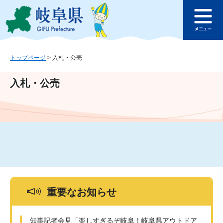
ペ
メ
このページの本文へ
ー
ニ
メ
ジ
ュ
ニ
の
ー
ュ
先
を
ー
頭
飛
トップページ
>
入札・公売
で
ば
す
し
入札・公売
。
て
本
文
へ
重要なお知らせ
知事記者会見「楽しすぎるぞ岐阜！岐阜県アウトドア