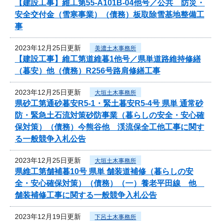
【建設工事】維工第55-A101B-04他号／公共 防災・
安全交付金（雪寒事業）（債務）板取除雪基地整備工
事
2023年12月25日更新
美濃土木事務所
【建設工事】維工第道維暮1他号／県単道路維持修繕
（暮安）他（債務）R256号路肩修繕工事
2023年12月25日更新
大垣土木事務所
県砂工第通砂暮安R5-1・緊土暮安R5-4号 県単 通常砂
防・緊急土石流対策砂防事業（暮らしの安全・安心確
保対策）（債務）今熊谷他 渓流保全工他工事に関す
る一般競争入札公告
2023年12月25日更新
大垣土木事務所
県維工第舗補暮10号 県単 舗装道補修（暮らしの安
全・安心確保対策）（債務）（一）養老平田線 他
舗装補修工事に関する一般競争入札公告
2023年12月19日更新
下呂土木事務所