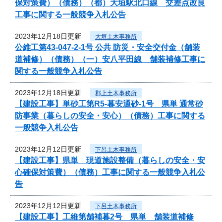
保対策費）（債務）（都）大垣駅北口線 交差点改良
工事に関する一般競争入札公告
2023年12月18日更新
大垣土木事務所
公維工第43-047-2-1号 公共 防災・安全交付金（舗装
道補修）（債務）（一）安八平田線 舗装補修工事に
関する一般競争入札公告
2023年12月18日更新
郡上土木事務所
【建設工事】単砂工第R5-暮安通砂-1号 県単 通常砂
防事業（暮らしの安全・安心）（債務）工事に関する
一般競争入札公告
2023年12月12日更新
下呂土木事務所
【建設工事】県単 現道施設整備（暮らしの安全・安
心確保対策費）（債務）工事に関する一般競争入札公
告
2023年12月12日更新
下呂土木事務所
【建設工事】工維第舗補暮2号 県単 舗装道補修