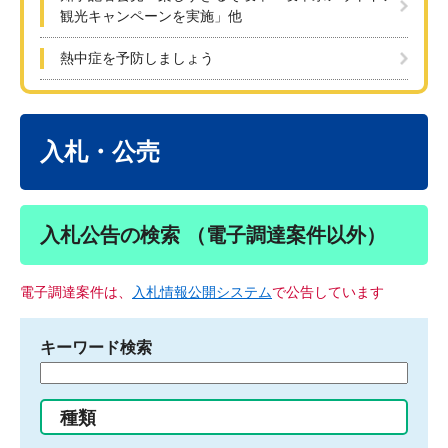
観光キャンペーンを実施」他
熱中症を予防しましょう
本
文
入札・公売
入札公告の検索 （電子調達案件以外）
電子調達案件は、
入札情報公開システム
で公告しています
キーワード検索
検
索
す
種類
る