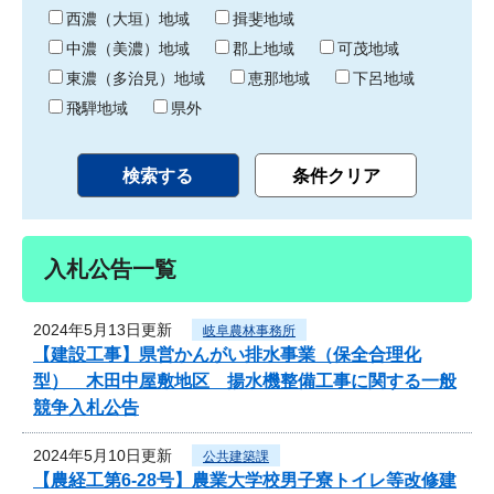
り
西濃（大垣）地域
揖斐地域
中濃（美濃）地域
郡上地域
可茂地域
東濃（多治見）地域
恵那地域
下呂地域
飛騨地域
県外
入札公告一覧
2024年5月13日更新
岐阜農林事務所
【建設工事】県営かんがい排水事業（保全合理化
型） 木田中屋敷地区 揚水機整備工事に関する一般
競争入札公告
2024年5月10日更新
公共建築課
【農経工第6-28号】農業大学校男子寮トイレ等改修建