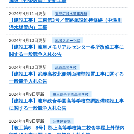
施設（付帯設備）更新工事
2024年4月11日更新
東部広域水道事務所
【建設工事】工東第3号／管路施設維持修繕（中津川
浄水場管内）工事
2024年4月10日更新
地域スポーツ課
【建設工事】岐阜メモリアルセンター各所改修工事に
関する一般競争入札公告
2024年4月10日更新
武義高等学校
【建設工事】武義高校北側斜面擁壁設置工事に関する
一般競争入札公告
2024年4月9日更新
岐阜総合学園高等学校
【建設工事】岐阜総合学園高等学校空調設備移設工事
に関する一般競争入札公告
2024年4月9日更新
公共建築課
【教工第6－8号】郡上高等学校第二校舎等屋上外壁内