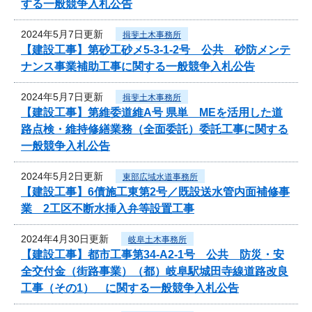
する一般競争入札公告
2024年5月7日更新
揖斐土木事務所
【建設工事】第砂工砂メ5-3-1-2号 公共 砂防メンテ
ナンス事業補助工事に関する一般競争入札公告
2024年5月7日更新
揖斐土木事務所
【建設工事】第維委道維A号 県単 MEを活用した道
路点検・維持修繕業務（全面委託）委託工事に関する
一般競争入札公告
2024年5月2日更新
東部広域水道事務所
【建設工事】6債施工東第2号／既設送水管内面補修事
業 2工区不断水挿入弁等設置工事
2024年4月30日更新
岐阜土木事務所
【建設工事】都市工事第34-A2-1号 公共 防災・安
全交付金（街路事業）（都）岐阜駅城田寺線道路改良
工事（その1） に関する一般競争入札公告