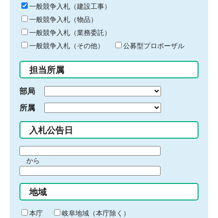
キ
一般競争入札（建設工事）
ー
一般競争入札（物品）
ワ
一般競争入札（業務委託）
ー
ド
一般競争入札（その他）
公募型プロポーザル
を
入
担当所属
力
部局
所属
入札公告日
期
から
間
期
の
間
始
地域
の
ま
終
り
わ
本庁
岐阜地域（本庁除く）