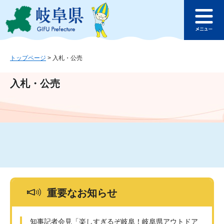
ペ
メ
このページの本文へ
ー
ニ
メ
ジ
ュ
ニ
の
ー
ュ
先
を
ー
頭
飛
トップページ
>
入札・公売
で
ば
す
し
入札・公売
。
て
本
文
へ
重要なお知らせ
知事記者会見「楽しすぎるぞ岐阜！岐阜県アウトドア