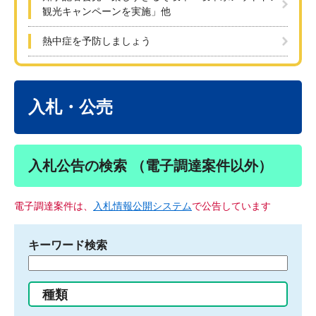
観光キャンペーンを実施」他
熱中症を予防しましょう
本
文
入札・公売
入札公告の検索 （電子調達案件以外）
電子調達案件は、
入札情報公開システム
で公告しています
キーワード検索
検
索
す
種類
る