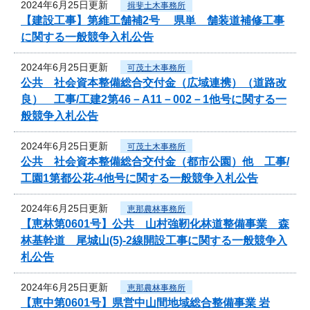
2024年6月25日更新
揖斐土木事務所
【建設工事】第維工舗補2号 県単 舗装道補修工事
に関する一般競争入札公告
2024年6月25日更新
可茂土木事務所
公共 社会資本整備総合交付金（広域連携）（道路改
良） 工事/工建2第46－A11－002－1他号に関する一
般競争入札公告
2024年6月25日更新
可茂土木事務所
公共 社会資本整備総合交付金（都市公園）他 工事/
工園1第都公花-4他号に関する一般競争入札公告
2024年6月25日更新
恵那農林事務所
【恵林第0601号】公共 山村強靭化林道整備事業 森
林基幹道 尾城山(5)-2線開設工事に関する一般競争入
札公告
2024年6月25日更新
恵那農林事務所
【恵中第0601号】県営中山間地域総合整備事業 岩