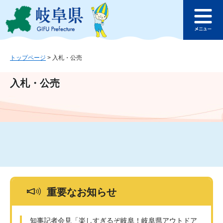
ペ
メ
このページの本文へ
ー
ニ
メ
ジ
ュ
ニ
の
ー
ュ
先
を
ー
頭
飛
トップページ
>
入札・公売
で
ば
す
し
入札・公売
。
て
本
文
へ
重要なお知らせ
知事記者会見「楽しすぎるぞ岐阜！岐阜県アウトドア