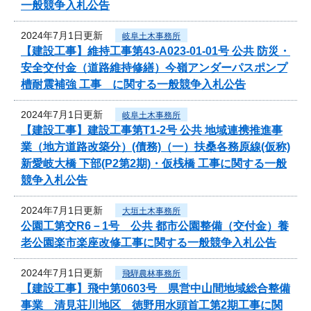
一般競争入札公告
2024年7月1日更新
岐阜土木事務所
【建設工事】維持工事第43-A023-01-01号 公共 防災・
安全交付金（道路維持修繕）今嶺アンダーパスポンプ
槽耐震補強 工事 に関する一般競争入札公告
2024年7月1日更新
岐阜土木事務所
【建設工事】建設工事第T1-2号 公共 地域連携推進事
業（地方道路改築分）(債務)（一）扶桑各務原線(仮称)
新愛岐大橋 下部(P2第2期)・仮桟橋 工事に関する一般
競争入札公告
2024年7月1日更新
大垣土木事務所
公園工第交R6－1号 公共 都市公園整備（交付金）養
老公園楽市楽座改修工事に関する一般競争入札公告
2024年7月1日更新
飛騨農林事務所
【建設工事】飛中第0603号 県営中山間地域総合整備
事業 清見荘川地区 徳野用水頭首工第2期工事に関