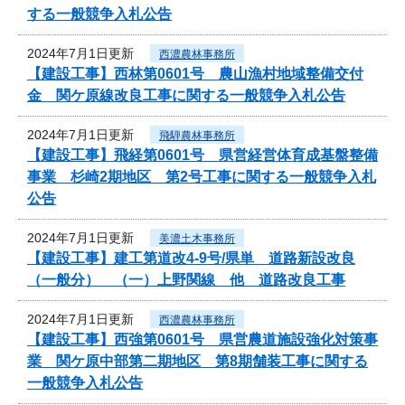
する一般競争入札公告
2024年7月1日更新
西濃農林事務所
【建設工事】西林第0601号 農山漁村地域整備交付
金 関ケ原線改良工事に関する一般競争入札公告
2024年7月1日更新
飛騨農林事務所
【建設工事】飛経第0601号 県営経営体育成基盤整備
事業 杉崎2期地区 第2号工事に関する一般競争入札
公告
2024年7月1日更新
美濃土木事務所
【建設工事】建工第道改4-9号/県単 道路新設改良
（一般分） （一）上野関線 他 道路改良工事
2024年7月1日更新
西濃農林事務所
【建設工事】西強第0601号 県営農道施設強化対策事
業 関ケ原中部第二期地区 第8期舗装工事に関する
一般競争入札公告