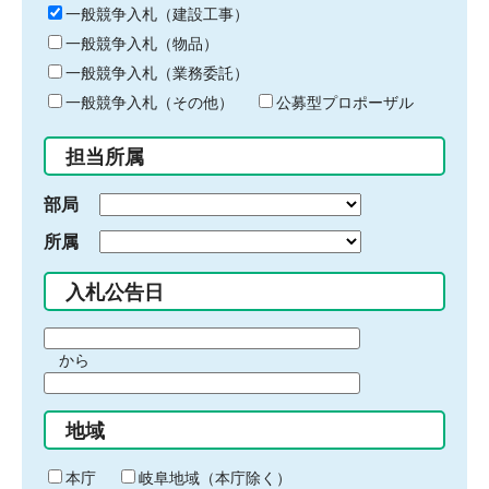
キ
一般競争入札（建設工事）
ー
一般競争入札（物品）
ワ
一般競争入札（業務委託）
ー
ド
一般競争入札（その他）
公募型プロポーザル
を
入
担当所属
力
部局
所属
入札公告日
期
から
間
期
の
間
始
地域
の
ま
終
り
わ
本庁
岐阜地域（本庁除く）