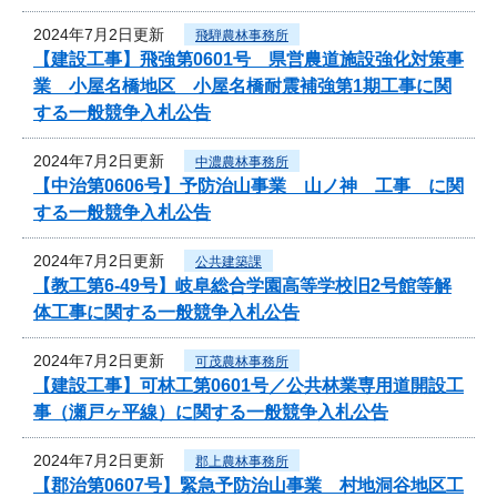
2024年7月2日更新
飛騨農林事務所
【建設工事】飛強第0601号 県営農道施設強化対策事
業 小屋名橋地区 小屋名橋耐震補強第1期工事に関
する一般競争入札公告
2024年7月2日更新
中濃農林事務所
【中治第0606号】予防治山事業 山ノ神 工事 に関
する一般競争入札公告
2024年7月2日更新
公共建築課
【教工第6-49号】岐阜総合学園高等学校旧2号館等解
体工事に関する一般競争入札公告
2024年7月2日更新
可茂農林事務所
【建設工事】可林工第0601号／公共林業専用道開設工
事（瀬戸ヶ平線）に関する一般競争入札公告
2024年7月2日更新
郡上農林事務所
【郡治第0607号】緊急予防治山事業 村地洞谷地区工