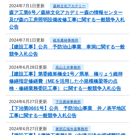
2024年7月1日更新
森林文化アカデミー
森ア工第6号／森林文化アカデミー森の情報センター
及び森の工房照明設備改修工事に関する一般競争入札
公告
2024年7月1日更新
岐阜農林事務所
【建設工事】公共 予防治山事業 車洞に関する一般
競争入札公告
2024年6月28日更新
高山土木事務所
【建設工事】第委維単橋全1号／県単 橋りょう維持
修繕指定修繕費（MEを活用した小規模橋梁等の点
検・修繕業務委託工事） に関する一般競争入札公告
2024年6月27日更新
下呂農林事務所
【下治第0601号】公共 予防治山事業 井ノ表平地区
工事に関する一般競争入札公告
2024年6月27日更新
東部広域水道事務所