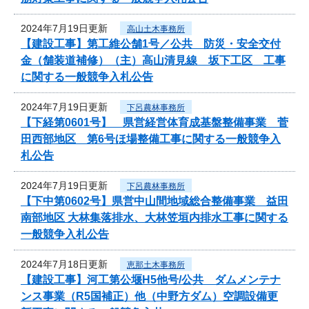
2024年7月19日更新
高山土木事務所
【建設工事】第工維公舗1号／公共 防災・安全交付
金（舗装道補修）（主）高山清見線 坂下工区 工事
に関する一般競争入札公告
2024年7月19日更新
下呂農林事務所
【下経第0601号】 県営経営体育成基盤整備事業 菅
田西部地区 第6号ほ場整備工事に関する一般競争入
札公告
2024年7月19日更新
下呂農林事務所
【下中第0602号】県営中山間地域総合整備事業 益田
南部地区 大林集落排水、大林笠垣内排水工事に関する
一般競争入札公告
2024年7月18日更新
恵那土木事務所
【建設工事】河工第公堰H5他号/公共 ダムメンテナ
ンス事業（R5国補正）他（中野方ダム）空調設備更