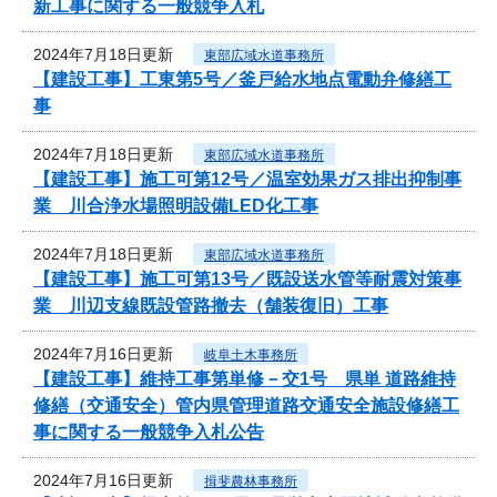
新工事に関する一般競争入札
2024年7月18日更新
東部広域水道事務所
【建設工事】工東第5号／釜戸給水地点電動弁修繕工
事
2024年7月18日更新
東部広域水道事務所
【建設工事】施工可第12号／温室効果ガス排出抑制事
業 川合浄水場照明設備LED化工事
2024年7月18日更新
東部広域水道事務所
【建設工事】施工可第13号／既設送水管等耐震対策事
業 川辺支線既設管路撤去（舗装復旧）工事
2024年7月16日更新
岐阜土木事務所
【建設工事】維持工事第単修－交1号 県単 道路維持
修繕（交通安全）管内県管理道路交通安全施設修繕工
事に関する一般競争入札公告
2024年7月16日更新
揖斐農林事務所