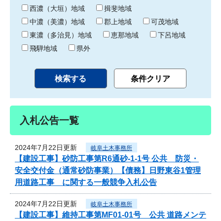
り
西濃（大垣）地域
揖斐地域
中濃（美濃）地域
郡上地域
可茂地域
東濃（多治見）地域
恵那地域
下呂地域
飛騨地域
県外
入札公告一覧
2024年7月22日更新
岐阜土木事務所
【建設工事】砂防工事第R6通砂-1-1号 公共 防災・
安全交付金（通常砂防事業）【債務】日野東谷1管理
用道路工事 に関する一般競争入札公告
2024年7月22日更新
岐阜土木事務所
【建設工事】維持工事第MF01-01号 公共 道路メンテ