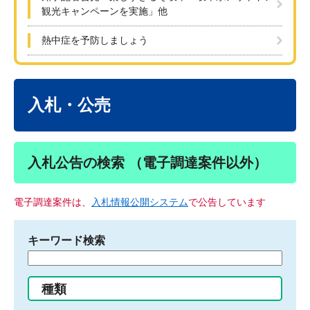
観光キャンペーンを実施」他
熱中症を予防しましょう
本
文
入札・公売
入札公告の検索 （電子調達案件以外）
電子調達案件は、
入札情報公開システム
で公告しています
キーワード検索
検
索
す
種類
る