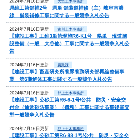
2024年7月16日更新
大垣土木事務所
県維工第舗補2号 県単 舗装道補修（主）岐阜南濃
線 舗装補修工事に関する一般競争入札公告
2024年7月16日更新
古川土木事務所
【建設工事】工維3単第現施R6-K1号 県単 現道施
設整備（一般 大谷他）工事に関する一般競争入札公
告
2024年7月16日更新
農政課
【建設工事】畜産研究所養豚養鶏研究部再編整備事
業 第6期解体工事に関する一般競争入札公告
2024年7月16日更新
郡上土木事務所
【建設工事】公砂工第R6-6-1号/公共 防災・安全交
付金（通常砂防事業）（債務）工事に関する事後審査
型一般競争入札公告
2024年7月16日更新
郡上土木事務所
【建設工事】公砂工第R6-88-1号/公共 防災・安全交