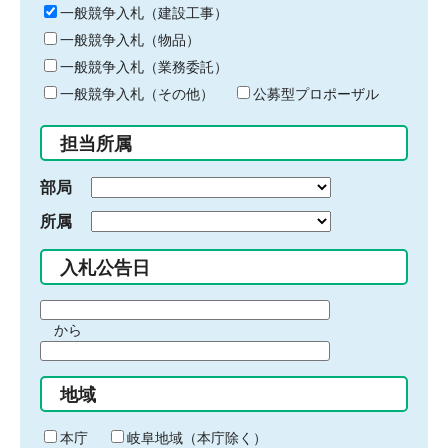
キ
一般競争入札（建設工事）
ー
一般競争入札（物品）
ワ
一般競争入札（業務委託）
ー
ド
一般競争入札（その他）
公募型プロポーザル
を
入
担当所属
力
部局
所属
入札公告日
期
から
間
期
の
間
始
地域
の
ま
終
り
わ
本庁
岐阜地域（本庁除く）