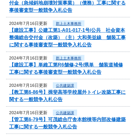
付金（急傾斜地崩壊対策事業）（債務）工事に関する
事後審査型一般競争入札公告
2024年7月16日更新
郡上土木事務所
【建設工事】公建工第1-A01-017-1号/公共 社会資本
整備総合交付金（改築）（主）大和美並線 舗装工事
に関する事後審査型一般競争入札公告
2024年7月16日更新
郡上土木事務所
【建設工事】単維工第R6舗修-2号/県単 舗装道補修
工事に関する事後審査型一般競争入札公告
2024年7月16日更新
公共建築課
【教工第6-86号】揖斐高等学校屋外トイレ改築工事に
関する一般競争入札公告
2024年7月16日更新
公共建築課
【管工第6-79号】可茂総合庁舎本館棟等内部改修建築
工事に関する一般競争入札公告