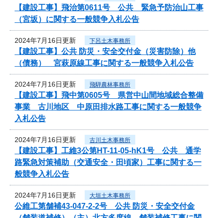
【建設工事】飛治第0611号 公共 緊急予防治山工事
（宮坂）に関する一般競争入札公告
2024年7月16日更新
下呂土木事務所
【建設工事】公共 防災・安全交付金（災害防除）他
（債務） 宮萩原線工事に関する一般競争入札公告
2024年7月16日更新
飛騨農林事務所
【建設工事】飛中第0605号 県営中山間地域総合整備
事業 古川地区 中原田排水路工事に関する一般競争
入札公告
2024年7月16日更新
古川土木事務所
【建設工事】工維3公第HT-11-05-hK1号 公共 通学
路緊急対策補助（交通安全・田頃家）工事に関する一
般競争入札公告
2024年7月16日更新
大垣土木事務所
公維工第舗補43-047-2-2号 公共 防災・安全交付金
（舗装道補修）（主）北方多度線 舗装補修工事に関