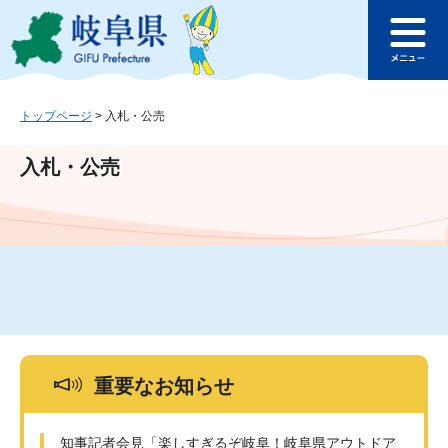
ペ
メ
このページの本文へ
ー
ニ
メ
ジ
ュ
ニ
の
ー
ュ
先
を
ー
頭
飛
トップページ
>
入札・公売
で
ば
す
し
入札・公売
。
て
本
文
へ
重要なお知らせ
知事記者会見「楽しすぎるぞ岐阜！岐阜県アウトドア