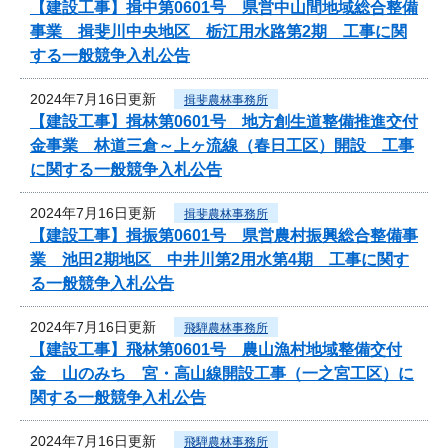
【建設工事】揖中第0601号 県営中山間地域総合整備
事業 揖斐川中央地区 栃江用水路第2期 工事に関
する一般競争入札公告
2024年7月16日更新
揖斐農林事務所
【建設工事】揖林第0601号 地方創生道整備推進交付
金事業 林道三倉～上ヶ流線（春日工区）開設 工事
に関する一般競争入札公告
2024年7月16日更新
揖斐農林事務所
【建設工事】揖振第0601号 県営農村振興総合整備事
業 池田2期地区 中井川第2用水第4期 工事に関す
る一般競争入札公告
2024年7月16日更新
飛騨農林事務所
【建設工事】飛林第0601号 農山漁村地域整備交付
金 山のみち 宮・高山線開設工事（一之宮工区）に
関する一般競争入札公告
2024年7月16日更新
飛騨農林事務所