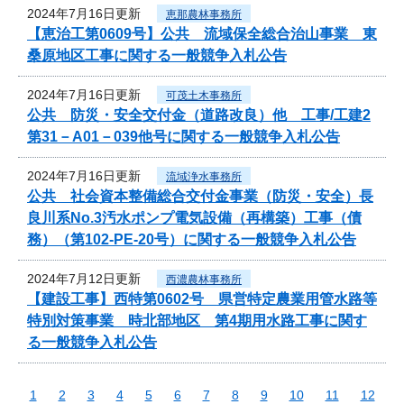
2024年7月16日更新
恵那農林事務所
【恵治工第0609号】公共 流域保全総合治山事業 東
桑原地区工事に関する一般競争入札公告
2024年7月16日更新
可茂土木事務所
公共 防災・安全交付金（道路改良）他 工事/工建2
第31－A01－039他号に関する一般競争入札公告
2024年7月16日更新
流域浄水事務所
公共 社会資本整備総合交付金事業（防災・安全）長
良川系No.3汚水ポンプ電気設備（再構築）工事（債
務）（第102-PE-20号）に関する一般競争入札公告
2024年7月12日更新
西濃農林事務所
【建設工事】西特第0602号 県営特定農業用管水路等
特別対策事業 時北部地区 第4期用水路工事に関す
る一般競争入札公告
1
2
3
4
5
6
7
8
9
10
11
12