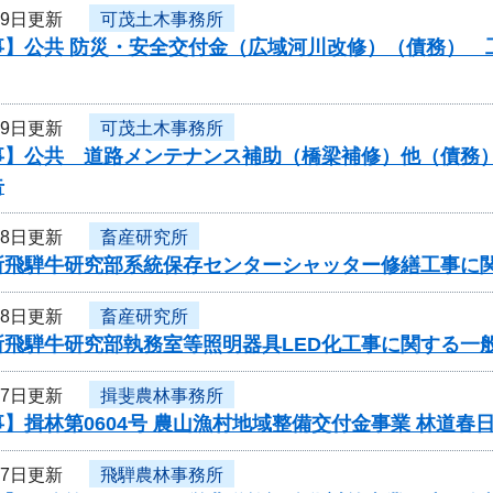
29日更新
可茂土木事務所
】公共 防災・安全交付金（広域河川改修）（債務） 工
29日更新
可茂土木事務所
】公共 道路メンテナンス補助（橋梁補修）他（債務） 
告
28日更新
畜産研究所
所飛騨牛研究部系統保存センターシャッター修繕工事に
28日更新
畜産研究所
所飛騨牛研究部執務室等照明器具LED化工事に関する一
27日更新
揖斐農林事務所
】揖林第0604号 農山漁村地域整備交付金事業 林道春
27日更新
飛騨農林事務所