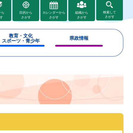
検索して
から
目的から
カレンダーから
組織から
さがす
す
さがす
さがす
さがす
教育・文化
県政情報
スポーツ・青少年
閉
閉
じ
じ
る
る