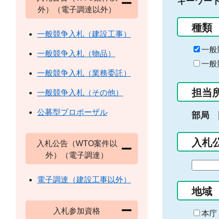
キーワー
外）（電子調達以外）
種類
一般競争入札（建設工事）
一般
一般競争入札（物品）
一般
一般競争入札（業務委託）
担当
一般競争入札（その他）
公募型プロポーザル
部局
入札
入札公告（WTO案件以
外）（電子調達）
期
間
電子調達（建設工事以外）
の
地域
始
入札参加資格
ま
本庁