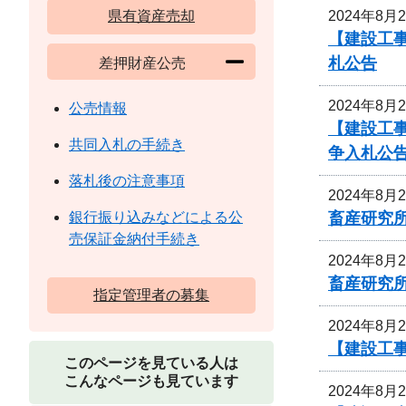
2024年8月
県有資産売却
【建設工事
札公告
差押財産公売
2024年8月
公売情報
【建設工事
共同入札の手続き
争入札公
落札後の注意事項
2024年8月
畜産研究
銀行振り込みなどによる公
売保証金納付手続き
2024年8月
畜産研究
指定管理者の募集
2024年8月
【建設工事
このページを見ている人は
こんなページも見ています
2024年8月