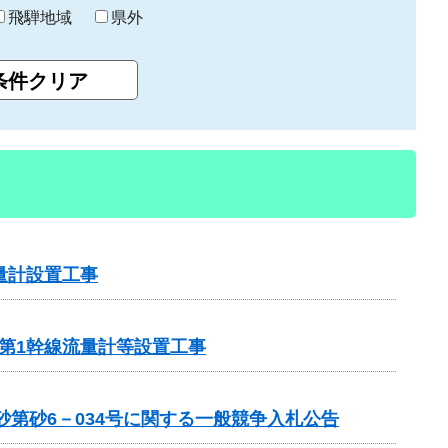
飛騨地域
県外
量計設置工事
岸第1幹線流量計等設置工事
第砂6－034号に関する一般競争入札公告