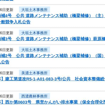
26日更新
大垣土木事務所
橋補4号 公共 道路メンテナンス補助（橋梁補修）（主
一般競争入札公告
26日更新
大垣土木事務所
橋補3号 公共 道路メンテナンス補助（橋梁補修）萩原
26日更新
大垣土木事務所
補2号 公共 道路メンテナンス補助（橋梁補修）（国）
札公告
26日更新
美濃土木事務所
】建工第道改R5-1-A01-083-3号/公共 社会資本
26日更新
西濃農林事務所
事】西か第0603号 県営かんがい排水事業（保全合理