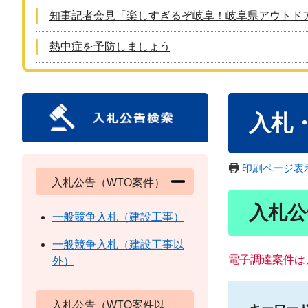
知事記者会見「楽しすぎるぞ岐阜！岐阜県アウトド
熱中症を予防しましょう
本
入札
文
印刷ページ表
入札公告（WTO案件）
入札公
一般競争入札（建設工事）
一般競争入札（建設工事以
電子調達案件は
外）
入札公告（WTO案件以