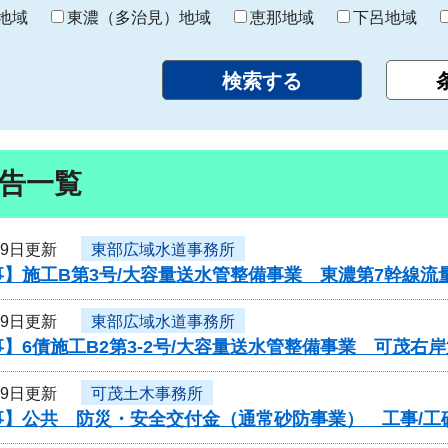
り
地域
東濃（多治見）地域
恵那地域
下呂地域
告一覧
29日更新
東部広域水道事務所
】施工B第3号/大容量送水管整備事業 東濃第7幹線流
29日更新
東部広域水道事務所
】6債施工B2第3-2号/大容量送水管整備事業 可茂右
29日更新
可茂土木事務所
】公共 防災・安全交付金（通常砂防事業） 工事/工砂