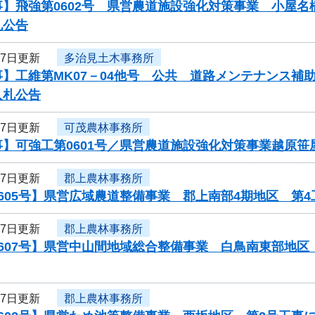
事】飛強第0602号 県営農道施設強化対策事業 小屋
札公告
27日更新
多治見土木事務所
事】工維第MK07－04他号 公共 道路メンテナンス
入札公告
27日更新
可茂農林事務所
事】可強工第0601号／県営農道施設強化対策事業越原笹
27日更新
郡上農林事務所
605号】県営広域農道整備事業 郡上南部4期地区 第
27日更新
郡上農林事務所
0607号】県営中山間地域総合整備事業 白鳥南東部地
27日更新
郡上農林事務所