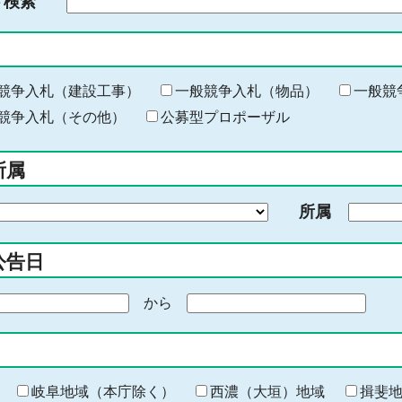
ド検索
検
索
す
る
キ
競争入札（建設工事）
一般競争入札（物品）
一般競
ー
競争入札（その他）
公募型プロポーザル
ワ
ー
所属
ド
を
所属
入
力
公告日
から
期
間
の
終
わ
岐阜地域（本庁除く）
西濃（大垣）地域
揖斐