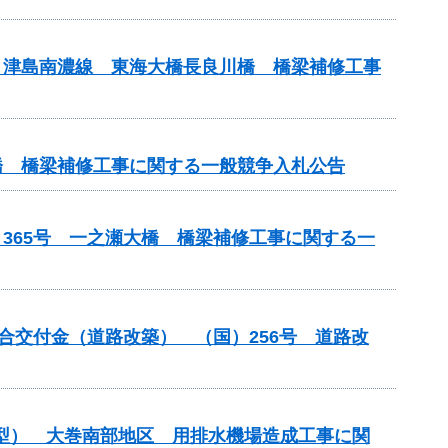
）津島南濃線 東海大橋長良川橋 橋梁補修工事
橋 橋梁補修工事に関する一般競争入札公告
365号 一之瀬大橋 橋梁補修工事に関する一
整備総合交付金（道路改築） （国）256号 道路改
化型） 大巻南部地区 用排水機場造成工事に関