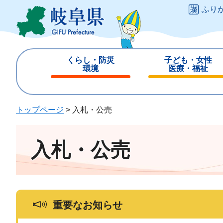
ペ
メ
ふり
ー
ニ
ジ
ュ
の
ー
先
を
くらし・防災
子ども・女性
頭
飛
環境
医療・福祉
で
ば
閉
閉
す
し
じ
じ
。
て
る
る
トップページ
>
入札・公売
本
文
へ
入札・公売
重要なお知らせ