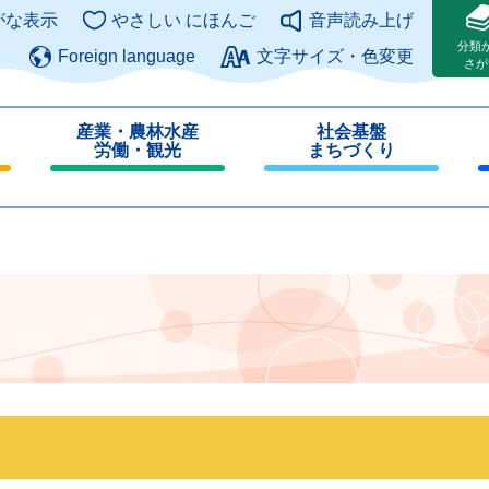
このページの本文へ
がな表示
やさしい にほんご
音声読み上げ
分類
Foreign language
文字サイズ・色変更
さが
産業・農林水産
社会基盤
労働・観光
まちづくり
閉
閉
じ
じ
る
る