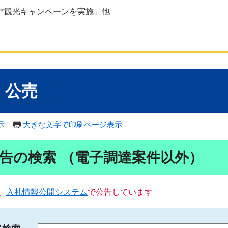
ア観光キャンペーンを実施」他
・公売
示
大きな文字で印刷ページ表示
告の検索 （電子調達案件以外）
、
入札情報公開システム
で公告しています