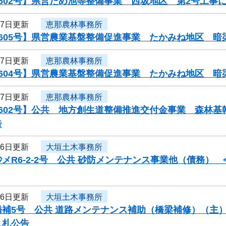
602号】県営ため池等整備事業 西坂地区 第2号工事
27日更新
恵那農林事務所
0605号】県営農業基盤整備促進事業 たかみね地区 暗
27日更新
恵那農林事務所
0604号】県営農業基盤整備促進事業 たかみね地区 暗
27日更新
恵那農林事務所
602号】公共 地方創生道整備推進交付金事業 森林基
告
26日更新
大垣土木事務所
メR6-2-2号 公共 砂防メンテナンス事業他（債務
26日更新
大垣土木事務所
橋補5号 公共 道路メンテナンス補助（橋梁補修）（主
入札公告