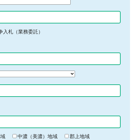
争入札（業務委託）
地域
中濃（美濃）地域
郡上地域