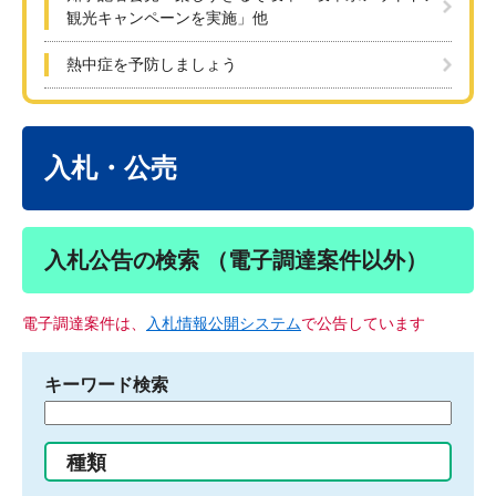
観光キャンペーンを実施」他
熱中症を予防しましょう
本
文
入札・公売
入札公告の検索 （電子調達案件以外）
電子調達案件は、
入札情報公開システム
で公告しています
キーワード検索
検
索
す
種類
る