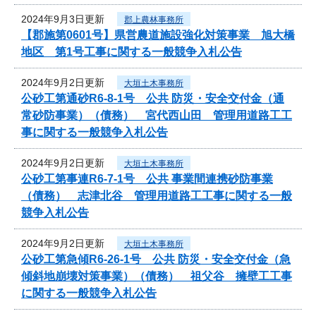
2024年9月3日更新
郡上農林事務所
【郡施第0601号】県営農道施設強化対策事業 旭大橋
地区 第1号工事に関する一般競争入札公告
2024年9月2日更新
大垣土木事務所
公砂工第通砂R6-8-1号 公共 防災・安全交付金（通
常砂防事業）（債務） 宮代西山田 管理用道路工工
事に関する一般競争入札公告
2024年9月2日更新
大垣土木事務所
公砂工第事連R6-7-1号 公共 事業間連携砂防事業
（債務） 志津北谷 管理用道路工工事に関する一般
競争入札公告
2024年9月2日更新
大垣土木事務所
公砂工第急傾R6-26-1号 公共 防災・安全交付金（急
傾斜地崩壊対策事業）（債務） 祖父谷 擁壁工工事
に関する一般競争入札公告