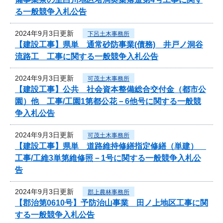
る一般競争入札公告
2024年9月3日更新
下呂土木事務所
【建設工事】県単 通常砂防事業(債務) 井戸ノ洞谷
流路工 工事に関する一般競争入札公告
2024年9月3日更新
可茂土木事務所
【建設工事】公共 社会資本整備総合交付金（都市公
園）他 工事/工園1第都公花－6他号に関する一般競
争入札公告
2024年9月3日更新
可茂土木事務所
【建設工事】県単 道路維持修繕指定修繕（単建）
工事/工維3単第維修照－1号に関する一般競争入札公
告
2024年9月3日更新
郡上農林事務所
【郡治第0610号】予防治山事業 田ノ上地区工事に関
する一般競争入札公告