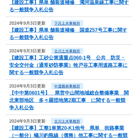
【建設工事】県単 舗装道補修 濁河温泉線工事に関す
る一般競争入札公告
2024年9月3日更新
下呂土木事務所
【建設工事】県単 舗装道補修 国道257号工事に関す
る一般競争入札公告
2024年9月3日更新
古川土木事務所
【建設工事】工砂公第通重点060-1号 公共 防災・
安全交付金（通常砂防事業）牧戸谷工事用道路工事に
関する一般競争入札公告
2024年9月3日更新
中濃農林事務所
【中中第0601号】 県営中山間地域総合整備事業 関
北東部地区 多々羅団地第2期工事 に関する一般競
争入札公告
2024年9月3日更新
古川土木事務所
【建設工事】工整1単第20-K1他号 県単 街路事業
（一般分）蟻川釣瓶線（債務）他工事に関する一般競