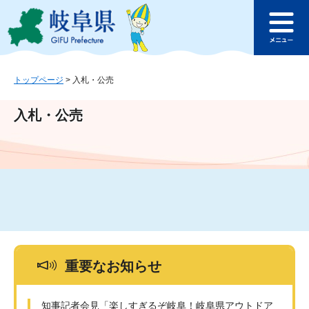
ペ
メ
このページの本文へ
ー
ニ
メ
ジ
ュ
ニ
の
ー
ュ
先
を
ー
頭
飛
トップページ
>
入札・公売
で
ば
す
し
入札・公売
。
て
本
文
へ
重要なお知らせ
知事記者会見「楽しすぎるぞ岐阜！岐阜県アウトドア