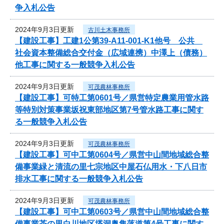
争入札公告
2024年9月3日更新
古川土木事務所
【建設工事】工建1公第39-A11-001-K1他号 公共
社会資本整備総合交付金（広域連携）中澤上（債務）
他工事に関する一般競争入札公告
2024年9月3日更新
可茂農林事務所
【建設工事】可特工第0601号／県営特定農業用管水路
等特別対策事業坂祝東部地区第7号管水路工事に関す
る一般競争入札公告
2024年9月3日更新
可茂農林事務所
【建設工事】可中工第0604号／県営中山間地域総合整
備事業緑と清流の里七宗地区中屋石仏用水・下八日市
排水工事に関する一般競争入札公告
2024年9月3日更新
可茂農林事務所
【建設工事】可中工第0603号／県営中山間地域総合整
備事業茶の里白川地区塔洞奥集落道第4号工事に関す