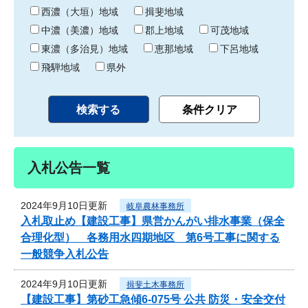
り
西濃（大垣）地域
揖斐地域
中濃（美濃）地域
郡上地域
可茂地域
東濃（多治見）地域
恵那地域
下呂地域
飛騨地域
県外
入札公告一覧
2024年9月10日更新
岐阜農林事務所
入札取止め【建設工事】県営かんがい排水事業（保全
合理化型） 各務用水四期地区 第6号工事に関する
一般競争入札公告
2024年9月10日更新
揖斐土木事務所
【建設工事】第砂工急傾6-075号 公共 防災・安全交付