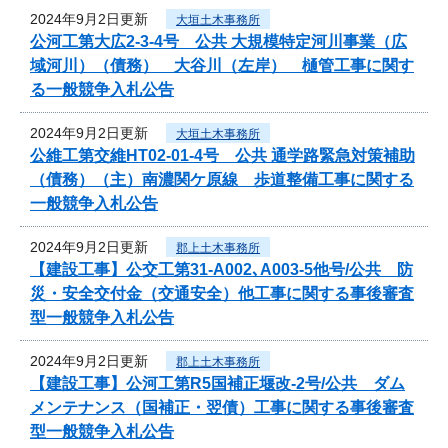
2024年9月2日更新
大垣土木事務所
公河工第大広2-3-4号 公共 大規模特定河川事業（広
域河川）（債務） 大谷川（左岸） 樋管工事に関す
る一般競争入札公告
2024年9月2日更新
大垣土木事務所
公維工第交維HT02-01-4号 公共 通学路緊急対策補助
（債務）（主）南濃関ケ原線 歩道整備工事に関する
一般競争入札公告
2024年9月2日更新
郡上土木事務所
【建設工事】公交工第31-A002､A003-5他号/公共 防
災・安全交付金（交通安全）他工事に関する事後審査
型一般競争入札公告
2024年9月2日更新
郡上土木事務所
【建設工事】公河工第R5国補正堰改-2号/公共 ダム
メンテナンス（国補正・翌債）工事に関する事後審査
型一般競争入札公告