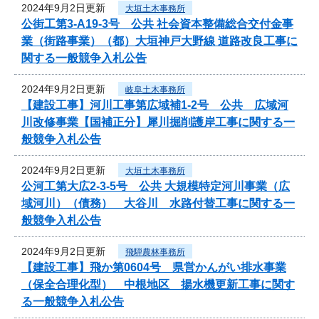
2024年9月2日更新
大垣土木事務所
公街工第3-A19-3号 公共 社会資本整備総合交付金事
業（街路事業）（都）大垣神戸大野線 道路改良工事に
関する一般競争入札公告
2024年9月2日更新
岐阜土木事務所
【建設工事】河川工事第広域補1-2号 公共 広域河
川改修事業【国補正分】犀川掘削護岸工事に関する一
般競争入札公告
2024年9月2日更新
大垣土木事務所
公河工第大広2-3-5号 公共 大規模特定河川事業（広
域河川）（債務） 大谷川 水路付替工事に関する一
般競争入札公告
2024年9月2日更新
飛騨農林事務所
【建設工事】飛か第0604号 県営かんがい排水事業
（保全合理化型） 中根地区 揚水機更新工事に関す
る一般競争入札公告