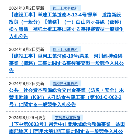
2024年9月2日更新
郡上土木事務所
【建設工事】単建工第道改-5-13-4号/県単 道路新設
改良（一般分）【債務】（一）白山内ヶ谷線（仮称）
松ヶ瀬橋 補強土壁工事に関する事後審査型一般競争
入札公告
2024年9月2日更新
郡上土木事務所
【建設工事】単河工第河修-10号/県単 河川維持修繕
事業（債務）工事に関する事後審査型一般競争入札公
告
2024年9月2日更新
流域浄水事務所
公共 社会資本整備総合交付金事業（防災・安全）木
曽川幹線（K84）人孔防食被覆工事（第401-C-062-2
号）に関する一般競争入札公告
2024年8月29日更新
下呂農林事務所
【下中第0603号】県営中山間地域総合整備事業 益田
南部地区 川西用水第1期工事に関する一般競争入札公