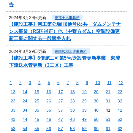
告
2024年8月29日更新
恵那土木事務所
【建設工事】河工第公堰H6他号/公共 ダムメンテナ
ンス事業（R5国補正）他（中野方ダム）空調設備更
新工事に関する一般競争入札
2024年8月29日更新
東部広域水道事務所
【建設工事】6債施工可第5号/既設管更新事業 東濃
下流送水管更新（3工区）工事
1
2
3
4
5
6
7
8
9
10
11
12
13
14
15
16
17
18
19
20
21
22
23
24
25
26
27
28
29
30
31
32
33
34
35
36
37
38
39
40
41
42
43
44
45
46
47
48
49
50
51
52
53
54
55
56
57
58
59
60
61
62