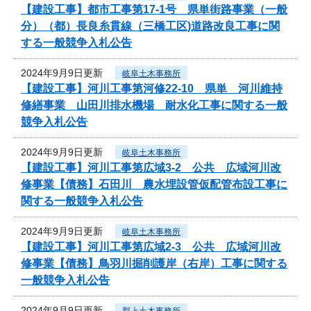
【建設工事】都市工事第17-1号 県単街路事業（一般
分）（都）長良糸貫線（三橋工区)道路改良工事に関
する一般競争入札公告
2024年9月9日更新
岐阜土木事務所
【建設工事】河川工事第河修22-10 県単 河川維持
修繕事業 山田川排水機場 耐水化工事に関する一般
競争入札公告
2024年9月9日更新
岐阜土木事務所
【建設工事】河川工事第広域3-2 公共 広域河川改
修事業【債務】石田川 農水埋設管仮配管布設工事に
関する一般競争入札公告
2024年9月9日更新
岐阜土木事務所
【建設工事】河川工事第広域2-3 公共 広域河川改
修事業【債務】鳥羽川掘削護岸（右岸）工事に関する
一般競争入札公告
2024年9月9日更新
郡上土木事務所