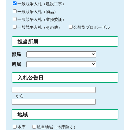
キ
一般競争入札（建設工事）
ー
一般競争入札（物品）
ワ
一般競争入札（業務委託）
ー
ド
一般競争入札（その他）
公募型プロポーザル
を
入
担当所属
力
部局
所属
入札公告日
期
から
間
期
の
間
始
地域
の
ま
終
り
わ
本庁
岐阜地域（本庁除く）