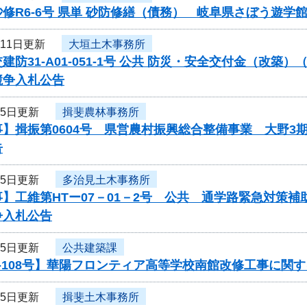
修R6-6号 県単 砂防修繕（債務） 岐阜県さぼう遊
月11日更新
大垣土木事務所
建防31-A01-051-1号 公共 防災・安全交付金（改
競争入札公告
月5日更新
揖斐農林事務所
】揖振第0604号 県営農村振興総合整備事業 大野3
告
月5日更新
多治見土木事務所
】工維第HTー07－01－2号 公共 通学路緊急対策
争入札公告
月5日更新
公共建築課
-108号】華陽フロンティア高等学校南館改修工事に関
月5日更新
揖斐土木事務所