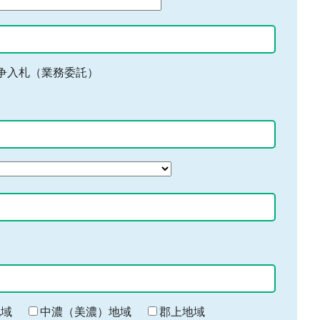
争入札（業務委託）
地域
中濃（美濃）地域
郡上地域