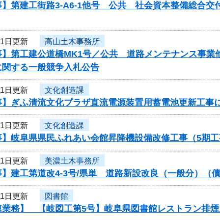
】第建工街路3-A6-1他号 公共 社会資本整備総合
月1日更新
高山土木事務所
事】第工建公道橋MK1号／公共 道路メンテナンス事業
に関する一般競争入札公告
月1日更新
文化創造課
事】ぎふ清流文化プラザ直流電源装置用蓄電池更新工事
月1日更新
文化創造課
事】岐阜県県民ふれあい会館昇降機設備改修工事（5期
月1日更新
美濃土木事務所
】建工第道改4-3号/県単 道路新設改良（一般分）（債
月1日更新
図書館
連業務】 【岐図工第5号】岐阜県図書館レストラン排