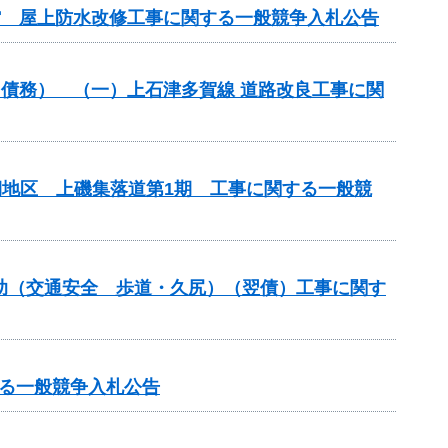
学館 屋上防水改修工事に関する一般競争入札公告
築）（債務） （一）上石津多賀線 道路改良工事に関
期地区 上磯集落道第1期 工事に関する一般競
補助（交通安全 歩道・久尻）（翌債）工事に関す
する一般競争入札公告