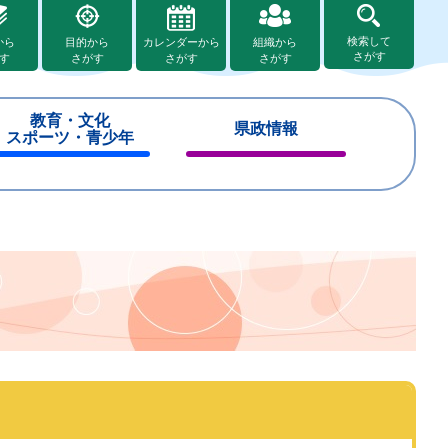
検索して
から
目的から
カレンダーから
組織から
さがす
す
さがす
さがす
さがす
教育・文化
県政情報
スポーツ・青少年
閉
閉
じ
じ
る
る