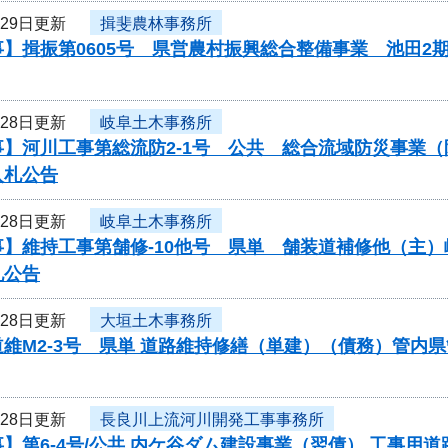
月29日更新
揖斐農林事務所
】揖振第0605号 県営農村振興総合整備事業 池田2
月28日更新
岐阜土木事務所
事】河川工事第総流防2-1号 公共 総合流域防災事業
入札公告
月28日更新
岐阜土木事務所
事】維持工事第舗修-10他号 県単 舗装道補修他（主
札公告
月28日更新
大垣土木事務所
維M2-3号 県単 道路維持修繕（単建）（債務）管内
月28日更新
長良川上流河川開発工事事務所
】第6-4号/公共 内ケ谷ダム建設事業（翌債） 工事用