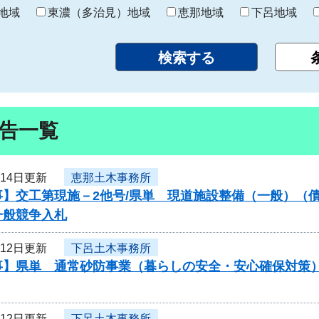
り
地域
東濃（多治見）地域
恵那地域
下呂地域
告一覧
月14日更新
恵那土木事務所
】交工第現施－2他号/県単 現道施設整備（一般）（債
一般競争入札
月12日更新
下呂土木事務所
事】県単 通常砂防事業（暮らしの安全・安心確保対策）
月12日更新
下呂土木事務所