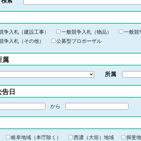
ド検索
検
索
す
る
キ
競争入札（建設工事）
一般競争入札（物品）
一般競
ー
競争入札（その他）
公募型プロポーザル
ワ
ー
所属
ド
を
所属
入
力
公告日
から
期
間
の
終
わ
岐阜地域（本庁除く）
西濃（大垣）地域
揖斐