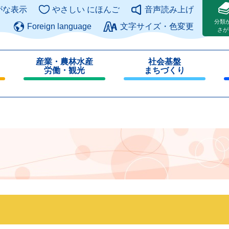
このページの本文へ
がな表示
やさしい にほんご
音声読み上げ
分類
Foreign language
文字サイズ・色変更
さが
産業・農林水産
社会基盤
労働・観光
まちづくり
閉
閉
じ
じ
る
る