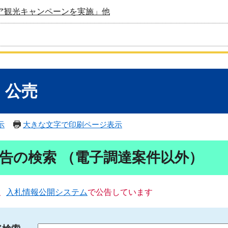
ア観光キャンペーンを実施」他
・公売
示
大きな文字で印刷ページ表示
告の検索 （電子調達案件以外）
、
入札情報公開システム
で公告しています