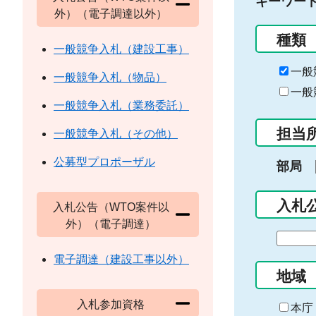
キーワー
外）（電子調達以外）
種類
一般競争入札（建設工事）
一般
一般競争入札（物品）
一般
一般競争入札（業務委託）
担当
一般競争入札（その他）
公募型プロポーザル
部局
入札
入札公告（WTO案件以
外）（電子調達）
期
間
電子調達（建設工事以外）
の
地域
始
入札参加資格
ま
本庁