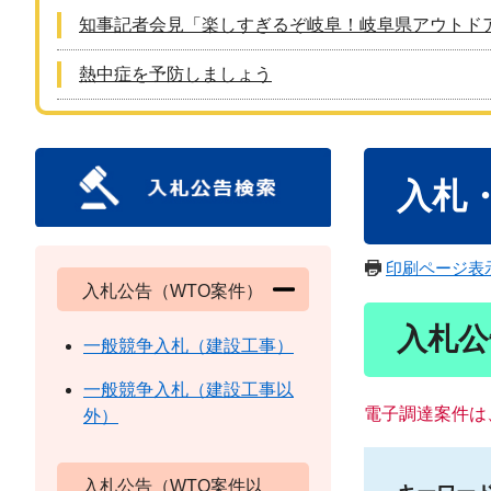
知事記者会見「楽しすぎるぞ岐阜！岐阜県アウトド
熱中症を予防しましょう
本
入札
文
印刷ページ表
入札公告（WTO案件）
入札公
一般競争入札（建設工事）
一般競争入札（建設工事以
電子調達案件は
外）
入札公告（WTO案件以