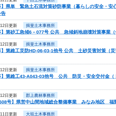
事】県単 緊急土石流対策砂防事業（暮らしの安全・安心
公告
月12日更新
揖斐土木事務所
】第砂工急傾6－077号 公共 急傾斜地崩壊対策事業
月12日更新
揖斐土木事務所
】第維工災防HD-06-03-1他号 公共 土砂災害対
月12日更新
揖斐土木事務所
】第維工43-A043-03他号 公共 防災・安全交付
月12日更新
郡上農林事務所
0608号】県営中山間地域総合整備事業 みなみ地区 福
月11日更新
大垣土木事務所