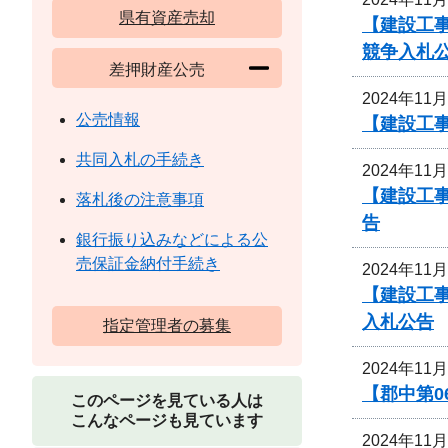
県有資産売却
【建設工
競争入札
差押財産公売
2024年11
公売情報
【建設工事
共同入札の手続き
2024年11
【建設工事
落札後の注意事項
告
銀行振り込みなどによる公
売保証金納付手続き
2024年11
【建設工事
入札公告
指定管理者の募集
2024年11
【郡中第
このページを見ている人は
こんなページも見ています
2024年11