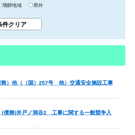
飛騨地域
県外
務）他（（国）257号 他）交通安全施設工事
(債務)井戸ノ洞谷2 工事に関する一般競争入