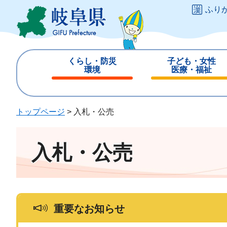
ペ
メ
ふり
ー
ニ
ジ
ュ
の
ー
先
を
くらし・防災
子ども・女性
頭
飛
環境
医療・福祉
で
ば
閉
閉
す
し
じ
じ
。
て
る
る
トップページ
>
入札・公売
本
文
へ
入札・公売
重要なお知らせ