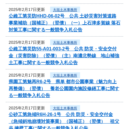
2025年2月17日更新
大垣土木事務所
公維工第災防HHD-06-02号 公共 土砂災害対策道路
事業補助（国補正）（翌債）（一）上石津多賀線 落石
対策工事に関する一般競争入札公告
2025年2月17日更新
大垣土木事務所
公維工第災防55-A01-003-2号 公共 防災・安全交付
金（災害防除）（翌債）（主）南濃北勢線 地山補強
土工事に関する一般競争入札公告
2025年2月17日更新
大垣土木事務所
県園工第魅再R6-2号 県単 都市公園事業（魅力向上
再整備）（翌債） 養老公園園内施設修繕工事に関す
る一般競争入札公告
2025年2月17日更新
大垣土木事務所
公砂工第急傾R6H-26-1号 公共 防災・安全交付金
（急傾斜地崩壊対策事業）（国補正）（翌債） 祖父
谷 擁壁工事に関する一般競争入札公告