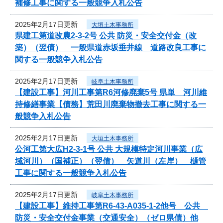
補修工事に関する一般競争入札公告
2025年2月17日更新
大垣土木事務所
県建工第道改農2-3-2号 公共 防災・安全交付金（改
築）（翌債） 一般県道赤坂垂井線 道路改良工事に
関する一般競争入札公告
2025年2月17日更新
岐阜土木事務所
【建設工事】河川工事第R6河修廃棄5号 県単 河川維
持修繕事業【債務】荒田川廃棄物撤去工事に関する一
般競争入札公告
2025年2月17日更新
大垣土木事務所
公河工第大広H2-3-1号 公共 大規模特定河川事業（広
域河川）（国補正）（翌債） 矢道川（左岸） 樋管
工事に関する一般競争入札公告
2025年2月17日更新
岐阜土木事務所
【建設工事】維持工事第R6-43-A035-1-2他号 公共
防災・安全交付金事業（交通安全）（ゼロ県債）他