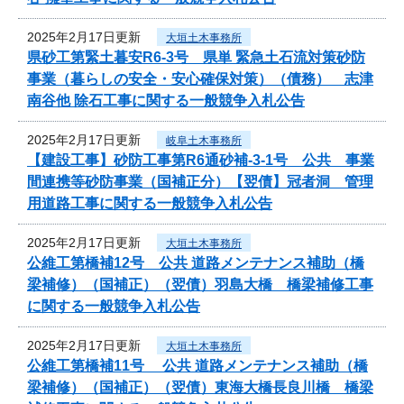
2025年2月17日更新
大垣土木事務所
県砂工第緊土暮安R6-3号 県単 緊急土石流対策砂防
事業（暮らしの安全・安心確保対策）（債務） 志津
南谷他 除石工事に関する一般競争入札公告
2025年2月17日更新
岐阜土木事務所
【建設工事】砂防工事第R6通砂補-3-1号 公共 事業
間連携等砂防事業（国補正分）【翌債】冠者洞 管理
用道路工事に関する一般競争入札公告
2025年2月17日更新
大垣土木事務所
公維工第橋補12号 公共 道路メンテナンス補助（橋
梁補修）（国補正）（翌債）羽島大橋 橋梁補修工事
に関する一般競争入札公告
2025年2月17日更新
大垣土木事務所
公維工第橋補11号 公共 道路メンテナンス補助（橋
梁補修）（国補正）（翌債）東海大橋長良川橋 橋梁