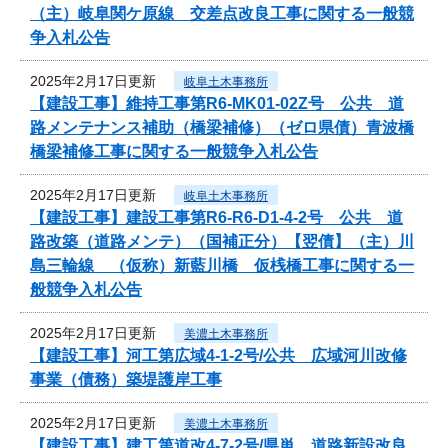
（主）岐阜関ケ原線 交差点改良工事に関する一般競
争入札公告
2025年2月17日更新
岐阜土木事務所
【建設工事】維持工事第R6-MK01-02Z号 公共 道
路メンテナンス補助（橋梁補修）（ゼロ県債）青波橋
橋梁補修工事に関する一般競争入札公告
2025年2月17日更新
岐阜土木事務所
【建設工事】建設工事第R6-R6-D1-4-2号 公共 道
路改築（道路メンテ）（国補正分）【翌債】（主）川
島三輪線 （仮称）新藍川橋 仮桟橋工事に関する一
般競争入札公告
2025年2月17日更新
美濃土木事務所
【建設工事】河工第広域4-1-2号/公共 広域河川改修
事業（債務）築堤護岸工事
2025年2月17日更新
美濃土木事務所
【建設工事】建工第道改4-7-2号/県単 道路新設改良