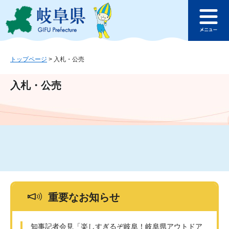
ペ
メ
このページの本文へ
ー
ニ
メ
ジ
ュ
ニ
の
ー
ュ
先
を
ー
頭
飛
トップページ
>
入札・公売
で
ば
す
し
入札・公売
。
て
本
文
へ
重要なお知らせ
知事記者会見「楽しすぎるぞ岐阜！岐阜県アウトドア