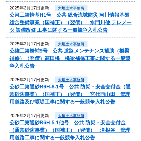
2025年2月17日更新
大垣土木事務所
公河工第情基H1号 公共 総合流域防災 河川情報基盤
総合整備事業（国補正）（翌債） 水門川他 テレメー
タ 設備改修 工事に関する一般競争入札公告
2025年2月17日更新
大垣土木事務所
公維工第橋補9号 公共 道路メンテナンス補助（橋梁
補修）（翌債）高田橋 橋梁補修工事に関する一般競
争入札公告
2025年2月17日更新
大垣土木事務所
公砂工第通砂R6H-8-1号 公共 防災・安全交付金（通
常砂防事業）（国補正）（翌債） 宮代西山田 管理
用道路及び堰堤工事に関する一般競争入札公告
2025年2月17日更新
大垣土木事務所
公砂工第通砂R6H-5-1他号 公共 防災・安全交付金
（通常砂防事業）（国補正）（翌債） 滝根谷 管理
用道路工事に関する一般競争入札公告