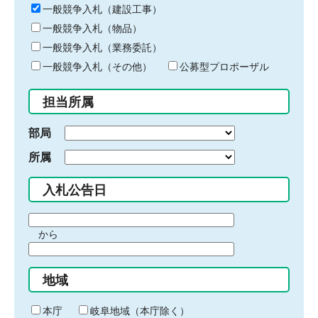
キ
一般競争入札（建設工事）
ー
一般競争入札（物品）
ワ
一般競争入札（業務委託）
ー
ド
一般競争入札（その他）
公募型プロポーザル
を
入
担当所属
力
部局
所属
入札公告日
期
から
間
期
の
間
始
地域
の
ま
終
り
わ
本庁
岐阜地域（本庁除く）