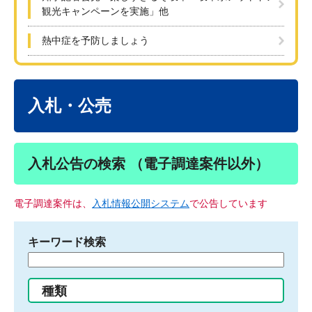
観光キャンペーンを実施」他
熱中症を予防しましょう
本
文
入札・公売
入札公告の検索 （電子調達案件以外）
電子調達案件は、
入札情報公開システム
で公告しています
キーワード検索
検
索
す
種類
る