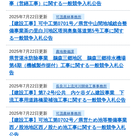
事（営繕工事）に関する一般競争入札公告
2025年7月22日更新
可茂農林事務所
【建設工事】可中工第0701号／県営中山間地域総合整
備事業茶の里白川地区塔洞奥集落道第5号工事に関す
る一般競争入札公告
2025年7月22日更新
農地整備課
県営湛水防除事業 鵜森三郷地区 鵜森三郷排水機場
第4期（機械製作据付）工事に関する一般競争入札公
告
2025年7月22日更新
長良川上流河川開発工事事務所
【建設工事】第7-2号/公共 内ケ谷ダム建設事業 下
流工事用道路橋梁補強工事に関する一般競争入札公告
2025年7月22日更新
可茂農林事務所
【建設工事】可池工第0702号／県営ため池等整備事業
西ノ股池地区西ノ股ため池工事に関する一般競争入札
公告