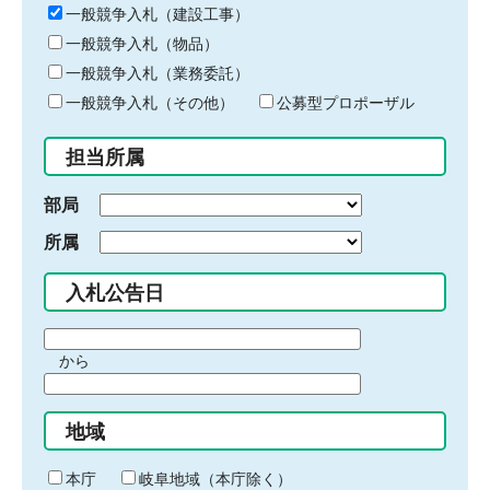
キ
一般競争入札（建設工事）
ー
一般競争入札（物品）
ワ
一般競争入札（業務委託）
ー
ド
一般競争入札（その他）
公募型プロポーザル
を
入
担当所属
力
部局
所属
入札公告日
期
から
間
期
の
間
始
地域
の
ま
終
り
わ
本庁
岐阜地域（本庁除く）