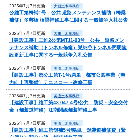
2025年7月7日更新
大垣土木事務所
公維工第橋補1号 公共 道路メンテナンス補助（橋梁
補修）多芸橋 橋梁補修工事に関する一般競争入札公告
2025年7月7日更新
古川土木事務所
【建設工事】工維2公第MT11-03号 公共 道路メン
テナンス補助（トンネル修繕）巣納谷トンネル照明施
設更新工事に関する一般競争入札公告
2025年7月7日更新
美濃土木事務所
【建設工事】都公工第T-1号/県単 都市公園事業（魅
力向上再整備）テニスコート改修工事
2025年7月7日更新
美濃土木事務所
【建設工事】維工第43-047-4号/公共 防災・安全交付
金（舗装道補修）江南関線舗装補修工事
2025年7月7日更新
美濃土木事務所
【建設工事】維工第舗補5号/県単 舗装道補修費（緊