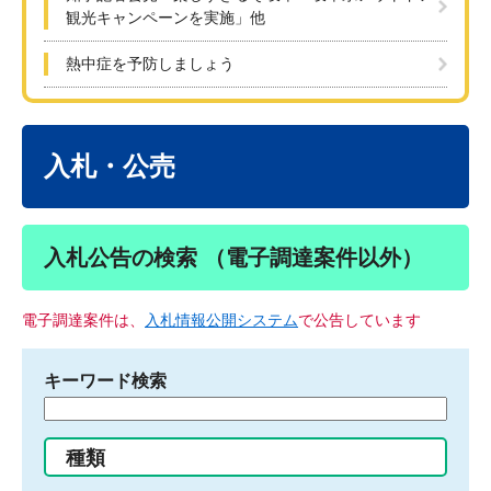
観光キャンペーンを実施」他
熱中症を予防しましょう
本
文
入札・公売
入札公告の検索 （電子調達案件以外）
電子調達案件は、
入札情報公開システム
で公告しています
キーワード検索
検
索
す
種類
る