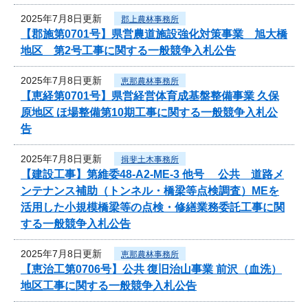
2025年7月8日更新
郡上農林事務所
【郡施第0701号】県営農道施設強化対策事業 旭大橋
地区 第2号工事に関する一般競争入札公告
2025年7月8日更新
恵那農林事務所
【恵経第0701号】県営経営体育成基盤整備事業 久保
原地区 ほ場整備第10期工事に関する一般競争入札公
告
2025年7月8日更新
揖斐土木事務所
【建設工事】第維委48-A2-ME-3 他号 公共 道路メ
ンテナンス補助（トンネル・橋梁等点検調査）MEを
活用した小規模橋梁等の点検・修繕業務委託工事に関
する一般競争入札公告
2025年7月8日更新
恵那農林事務所
【恵治工第0706号】公共 復旧治山事業 前沢（血洗）
地区工事に関する一般競争入札公告