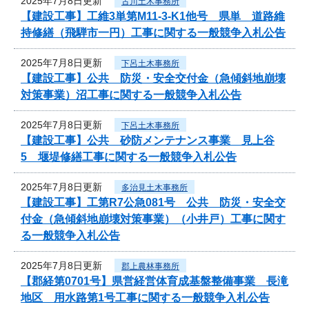
2025年7月8日更新
古川土木事務所
【建設工事】工維3単第M11-3-K1他号 県単 道路維
持修繕（飛騨市一円）工事に関する一般競争入札公告
2025年7月8日更新
下呂土木事務所
【建設工事】公共 防災・安全交付金（急傾斜地崩壊
対策事業）沼工事に関する一般競争入札公告
2025年7月8日更新
下呂土木事務所
【建設工事】公共 砂防メンテナンス事業 見上谷
5 堰堤修繕工事に関する一般競争入札公告
2025年7月8日更新
多治見土木事務所
【建設工事】工第R7公急081号 公共 防災・安全交
付金（急傾斜地崩壊対策事業）（小井戸）工事に関す
る一般競争入札公告
2025年7月8日更新
郡上農林事務所
【郡経第0701号】県営経営体育成基盤整備事業 長滝
地区 用水路第1号工事に関する一般競争入札公告