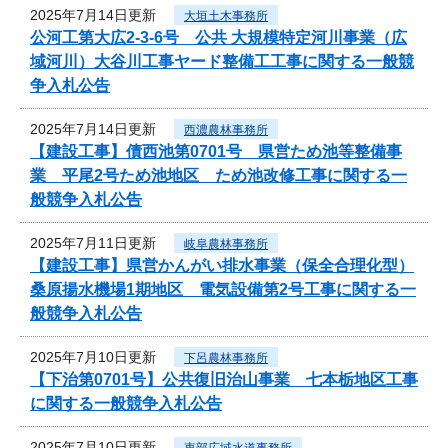
2025年7月14日更新
大垣土木事務所
公河工第大広2-3-6号 公共 大規模特定河川事業（広
域河川）大谷川工事ヤード整備工工事に関する一般競
争入札公告
2025年7月14日更新
西濃農林事務所
【建設工事】債西池第0701号 県営ため池等整備事
業 平尾2号ため池地区 ため池改修工事に関する一
般競争入札公告
2025年7月11日更新
岐阜農林事務所
【建設工事】県営かんがい排水事業（保全合理化型）
桑原揚水機場1期地区 電気設備第2号工事に関する一
般競争入札公告
2025年7月10日更新
下呂農林事務所
【下治第0701号】公共復旧治山事業 七本栃地区工事
に関する一般競争入札公告
2025年7月10日更新
東部広域水道事務所