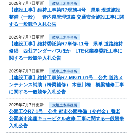
2025年7月7日更新
岐阜土木事務所
【建設工事】維持工事第R7現施-4号 県単 現道施設
整備（一般） 管内県管理道路 交通安全施設工事に関
する一般競争入札公告
2025年7月7日更新
岐阜土木事務所
【建設工事】維持委託第R7単修-11号 県単 道路維持
修繕 西荘アンダーパスほか LTE化業務委託工事に
関する一般競争入札公告
2025年7月7日更新
岐阜土木事務所
【建設工事】維持工事第R7-MK01-01号 公共 道路メ
ンテナンス補助（橋梁補修） 木曽川橋 橋梁補修工事
に関する一般競争入札公告
2025年7月7日更新
大垣土木事務所
公園工交R7-1号 公共 都市公園整備（交付金）養老
公園楽市楽座キュービクル改修 工事に関する一般競争
入札公告