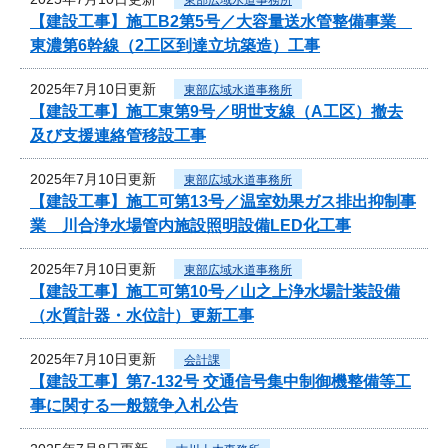
【建設工事】施工B2第5号／大容量送水管整備事業
東濃第6幹線（2工区到達立坑築造）工事
2025年7月10日更新
東部広域水道事務所
【建設工事】施工東第9号／明世支線（A工区）撤去
及び支援連絡管移設工事
2025年7月10日更新
東部広域水道事務所
【建設工事】施工可第13号／温室効果ガス排出抑制事
業 川合浄水場管内施設照明設備LED化工事
2025年7月10日更新
東部広域水道事務所
【建設工事】施工可第10号／山之上浄水場計装設備
（水質計器・水位計）更新工事
2025年7月10日更新
会計課
【建設工事】第7-132号 交通信号集中制御機整備等工
事に関する一般競争入札公告