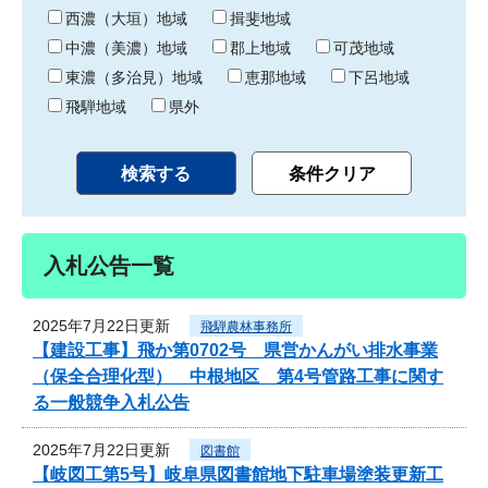
り
西濃（大垣）地域
揖斐地域
中濃（美濃）地域
郡上地域
可茂地域
東濃（多治見）地域
恵那地域
下呂地域
飛騨地域
県外
入札公告一覧
2025年7月22日更新
飛騨農林事務所
【建設工事】飛か第0702号 県営かんがい排水事業
（保全合理化型） 中根地区 第4号管路工事に関す
る一般競争入札公告
2025年7月22日更新
図書館
【岐図工第5号】岐阜県図書館地下駐車場塗装更新工