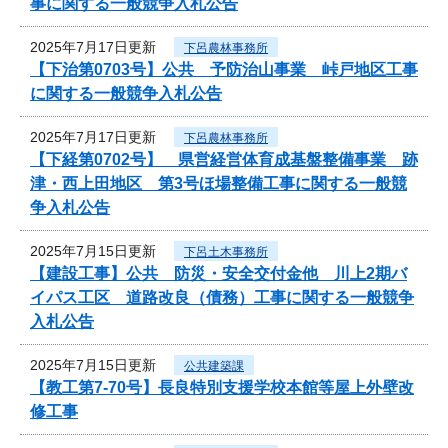
事に関する一般競争入札公告
2025年7月17日更新
下呂農林事務所
【下治第0703号】公共 予防治山事業 峠戸地区工事
に関する一般競争入札公告
2025年7月17日更新
下呂農林事務所
【下経第0702号】 県営経営体育成基盤整備事業 跡
津・西上田地区 第3号ほ場整備工事に関する一般競
争入札公告
2025年7月15日更新
下呂土木事務所
【建設工事】公共 防災・安全交付金他 川上2期バ
イパス工区 道路改良（債務）工事に関する一般競争
入札公告
2025年7月15日更新
公共建築課
【教工第7-70号】長良特別支援学校本館等屋上外壁改
修工事