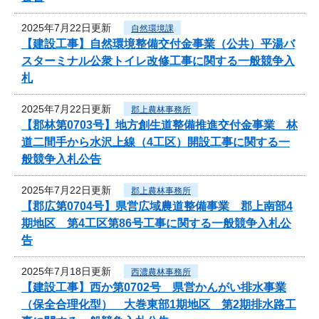
2025年7月22日更新
自然環境課
【建設工事】自然環境整備交付金事業（公共）平湯バ
スターミナル公衆トイレ改修工事に関する一般競争入
札
2025年7月22日更新
郡上農林事務所
【郡林第0703号】地方創生道整備推進交付金事業 林
道二間手から水沢上線（4工区）開設工事に関する一
般競争入札公告
2025年7月22日更新
郡上農林事務所
【郡広第0704号】県営広域農道整備事業 郡上南部4
期地区 第4工区第86号工事に関する一般競争入札公
告
2025年7月18日更新
西濃農林事務所
【建設工事】西か第0702号 県営かんがい排水事業
（保全合理化型） 大巻東部1期地区 第2期排水路工