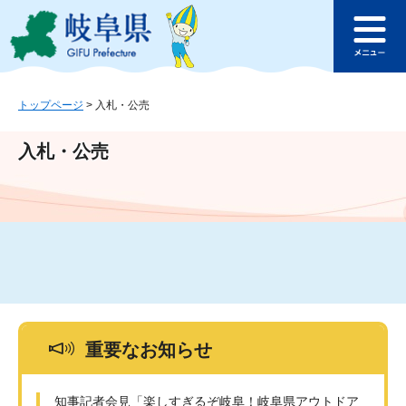
ペ
メ
このページの本文へ
ー
ニ
メ
ジ
ュ
ニ
の
ー
ュ
先
を
ー
頭
飛
トップページ
>
入札・公売
で
ば
す
し
入札・公売
。
て
本
文
へ
重要なお知らせ
知事記者会見「楽しすぎるぞ岐阜！岐阜県アウトドア