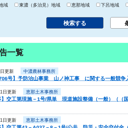
り
地域
東濃（多治見）地域
恵那地域
下呂地域
告一覧
1日更新
中濃農林事務所
706号】予防治山事業 山ノ神工事 に関する一般競争
31日更新
恵那土木事務所
】交工第現施－1号/県単 現道施設整備（一般）（（国
31日更新
恵那土木事務所
】交工第43－A037－8－1号/公共 防災・安全交付