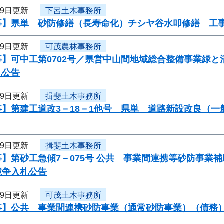
29日更新
下呂土木事務所
事】県単 砂防修繕（長寿命化）チシヤ谷水叩修繕 工
29日更新
可茂農林事務所
事】可中工第0702号／県営中山間地域総合整備事業緑
札公告
29日更新
揖斐土木事務所
事】第建工道改3－18－1他号 県単 道路新設改良（
29日更新
揖斐土木事務所
】第砂工急傾7－075号 公共 事業間連携等砂防事業
競争入札公告
29日更新
可茂土木事務所
】公共 事業間連携砂防事業（通常砂防事業）（債務）工