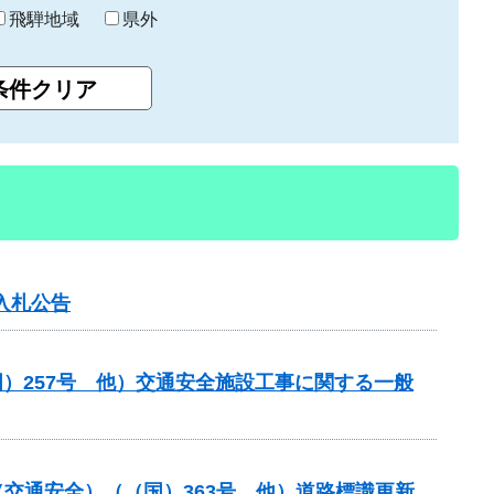
飛騨地域
県外
入札公告
）257号 他）交通安全施設工事に関する一般
金（交通安全）（（国）363号 他）道路標識更新