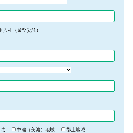
争入札（業務委託）
地域
中濃（美濃）地域
郡上地域