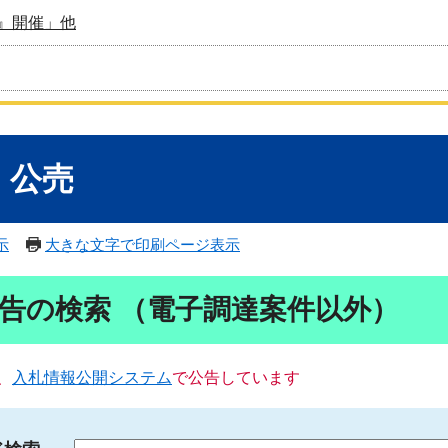
』開催」他
・公売
示
大きな文字で印刷ページ表示
告の検索 （電子調達案件以外）
、
入札情報公開システム
で公告しています