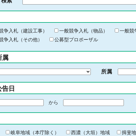
ド検索
検
索
す
る
キ
競争入札（建設工事）
一般競争入札（物品）
一般競
ー
競争入札（その他）
公募型プロポーザル
ワ
ー
所属
ド
を
所属
入
力
公告日
から
期
間
の
終
わ
岐阜地域（本庁除く）
西濃（大垣）地域
揖斐