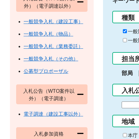
キーワー
外）（電子調達以外）
種類
一般競争入札（建設工事）
一般
一般競争入札（物品）
一般
一般競争入札（業務委託）
担当
一般競争入札（その他）
公募型プロポーザル
部局
入札
入札公告（WTO案件以
外）（電子調達）
期
間
電子調達（建設工事以外）
の
地域
始
入札参加資格
ま
本庁