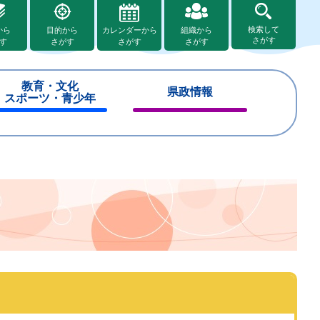
検索して
から
目的から
カレンダーから
組織から
さがす
す
さがす
さがす
さがす
教育・文化
県政情報
スポーツ・青少年
閉
閉
じ
じ
る
る