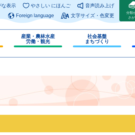
このページの本文へ
がな表示
やさしい にほんご
音声読み上げ
分類
Foreign language
文字サイズ・色変更
さが
産業・農林水産
社会基盤
労働・観光
まちづくり
閉
閉
じ
じ
る
る