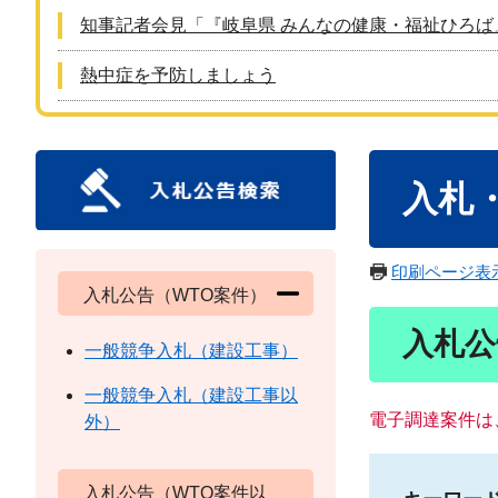
知事記者会見「『岐阜県 みんなの健康・福祉ひろば
熱中症を予防しましょう
本
入札
文
印刷ページ表
入札公告（WTO案件）
入札公
一般競争入札（建設工事）
一般競争入札（建設工事以
電子調達案件は
外）
入札公告（WTO案件以