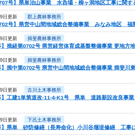
707号】県単治山事業 水呑場・柳ヶ洞地区工事に関す
29日更新
郡上農林事務所
0702号】県営中山間地域総合整備事業 みなみ地区 福
29日更新
揖斐農林事務所
】揖経第0702号 県営経営体育成基盤整備事業 更地方
29日更新
揖斐農林事務所
】揖中第0702号 県営中山間地域総合整備事業 揖斐川
29日更新
古川土木事務所
】工建1単第道改-11-4-K1号 県単 道路新設改良
29日更新
下呂土木事務所
事】県単 砂防修繕（長寿命化）小川谷堰堤修繕 工事