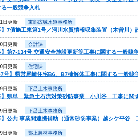
する一般競争入札
31日更新
東部広域水道事務所
事】7債施工東第1号／河川水質情報収集装置（木曽川）
30日更新
会計課
】第7-134号 交通安全施設更新等工事に関する一般競
30日更新
住宅課
-7号】県営尾崎住宅B6、B7棟解体工事に関する一般競
29日更新
下呂土木事務所
事】県単 緊急土石流対策砂防事業 小川谷 工事に関
29日更新
下呂土木事務所
事】公共 事業間連携補助（通常砂防事業）越シケ平谷 
29日更新
郡上農林事務所