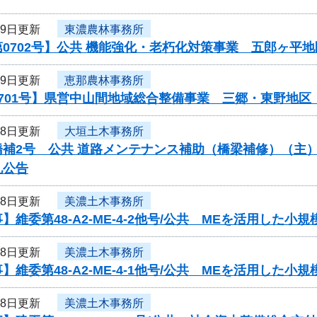
29日更新
東濃農林事務所
0702号】公共 機能強化・老朽化対策事業 五郎ヶ平
29日更新
恵那農林事務所
0701号】県営中山間地域総合整備事業 三郷・東野地
28日更新
大垣土木事務所
橋補2号 公共 道路メンテナンス補助（橋梁補修）（主
札公告
28日更新
美濃土木事務所
】維委第48-A2-ME-4-2他号/公共 MEを活用した
28日更新
美濃土木事務所
】維委第48-A2-ME-4-1他号/公共 MEを活用した
28日更新
美濃土木事務所