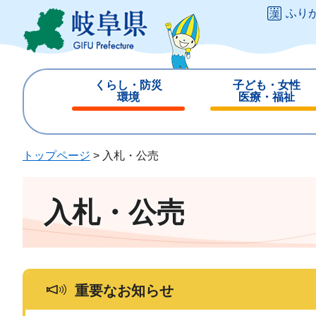
ペ
メ
ふり
ー
ニ
ジ
ュ
の
ー
先
を
くらし・防災
子ども・女性
頭
飛
環境
医療・福祉
で
ば
閉
閉
す
し
じ
じ
。
て
る
る
トップページ
>
入札・公売
本
文
へ
入札・公売
重要なお知らせ