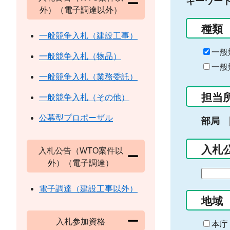
キーワー
外）（電子調達以外）
種類
一般競争入札（建設工事）
一般
一般競争入札（物品）
一般
一般競争入札（業務委託）
担当
一般競争入札（その他）
公募型プロポーザル
部局
入札
入札公告（WTO案件以
外）（電子調達）
期
間
電子調達（建設工事以外）
の
地域
始
入札参加資格
ま
本庁