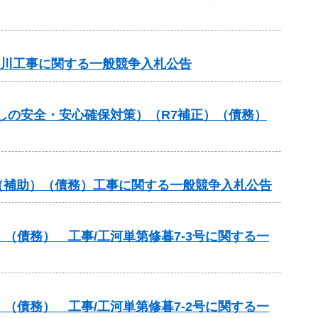
騨川工事に関する一般競争入札公告
しの安全・安心確保対策）（R7補正）（債務）
業（補助）（債務）工事に関する一般競争入札公告
（債務） 工事/工河単第修暮7-3号に関する一
（債務） 工事/工河単第修暮7-2号に関する一