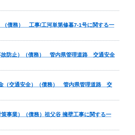
（債務） 工事/工河単第修暮7-1号に関する一
事故防止）（債務） 管内県管理道路 交通安全
交付金（交通安全）（債務） 管内県管理道路 交
壊対策事業）（債務）祖父谷 擁壁工事に関する一