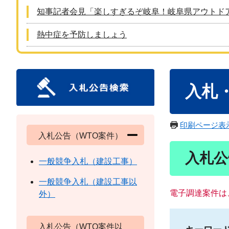
知事記者会見「楽しすぎるぞ岐阜！岐阜県アウトド
熱中症を予防しましょう
本
入札
文
印刷ページ表
入札公告（WTO案件）
入札公
一般競争入札（建設工事）
一般競争入札（建設工事以
電子調達案件は
外）
入札公告（WTO案件以