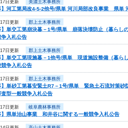
月17日更新
美濃土木事務所
】河工第局改4-5-2他号/県単 河川局部改良事業 県単
月17日更新
郡上土木事務所
事】単交工第崩決暮－1号/県単 崩落決壊防止（暮らし
競争入札公告
月17日更新
郡上土木事務所
事】単交工第現施暮－1他号/県単 現道施設整備（暮ら
般競争入札公告
月17日更新
郡上土木事務所
事】単砂工第暮安緊土R7－1号/県単 緊急土石流対策
審査型一般競争入札公告
月17日更新
岐阜農林事務所
事】県単治山事業 和井谷に関する一般競争入札公告
月14日更新
高山土木事務所