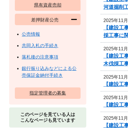
県有資産売却
河道掘削
差押財産公売
2025年11
【建設工
公売情報
採工事に
共同入札の手続き
2025年11
【建設工
落札後の注意事項
木伐採工
銀行振り込みなどによる公
売保証金納付手続き
2025年11
【建設工事
指定管理者の募集
2025年11
【建設工事
このページを見ている人は
2025年11
こんなページも見ています
【建設工