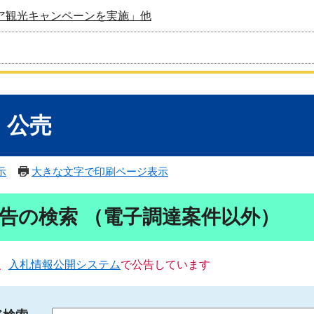
ア観光キャンペーンを実施」他
・公売
示
大きな文字で印刷ページ表示
告の検索 （電子調達案件以外）
、
入札情報公開システム
で公告しています