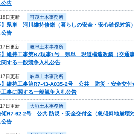
札公告
月18日更新
可茂土木事務所
事】県単 河川維持修繕（暮らしの安全・安心確保対策）
札公告
月17日更新
岐阜土木事務所
事】維持工事第R7現事1号 県単 現道構造改築（交通
に関する一般競争入札公告
月17日更新
岐阜土木事務所
】維持工事第R7-43-A035-2号 公共 防災・安全
設工事に関する一般競争入札公告
月17日更新
大垣土木事務所
傾R7-62-2号 公共 防災・安全交付金（急傾斜地崩
札公告