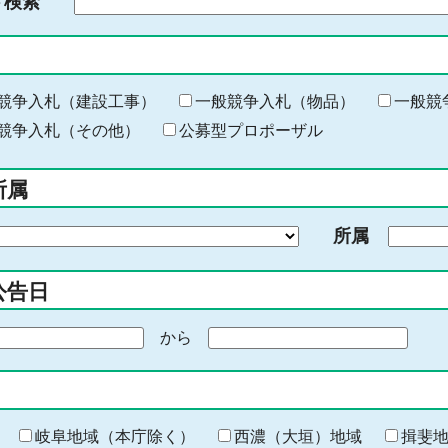
ド検索
検
索
す
る
キ
競争入札（建設工事）
一般競争入札（物品）
一般競
ー
競争入札（その他）
公募型プロポーザル
ワ
ー
所属
ド
を
所属
入
力
公告日
から
期
間
の
終
わ
岐阜地域（本庁除く）
西濃（大垣）地域
揖斐