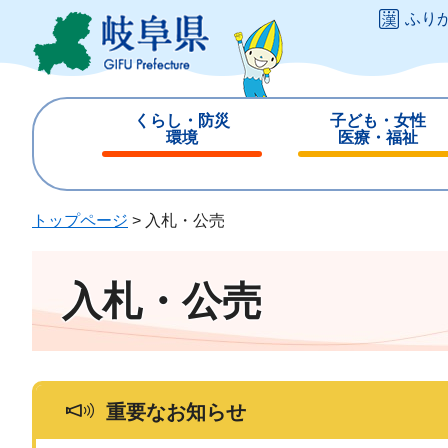
ペ
メ
ふり
ー
ニ
ジ
ュ
の
ー
先
を
くらし・防災
子ども・女性
頭
飛
環境
医療・福祉
で
ば
閉
閉
す
し
じ
じ
。
て
る
る
トップページ
>
入札・公売
本
文
へ
入札・公売
重要なお知らせ