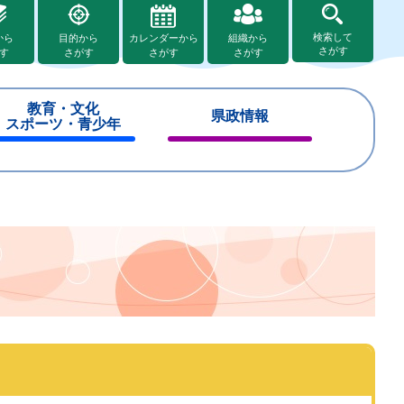
検索して
から
目的から
カレンダーから
組織から
さがす
す
さがす
さがす
さがす
教育・文化
県政情報
スポーツ・青少年
閉
閉
じ
じ
る
る