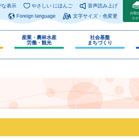
このページの本文へ
がな表示
やさしい にほんご
音声読み上げ
分類
Foreign language
文字サイズ・色変更
さが
産業・農林水産
社会基盤
労働・観光
まちづくり
閉
閉
じ
じ
る
る