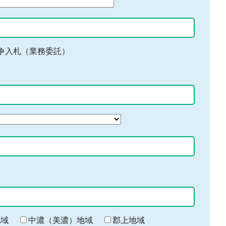
争入札（業務委託）
地域
中濃（美濃）地域
郡上地域