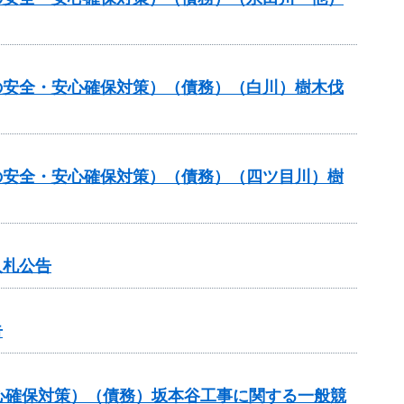
の安全・安心確保対策）（債務）（白川）樹木伐
の安全・安心確保対策）（債務）（四ツ目川）樹
入札公告
告
心確保対策）（債務）坂本谷工事に関する一般競