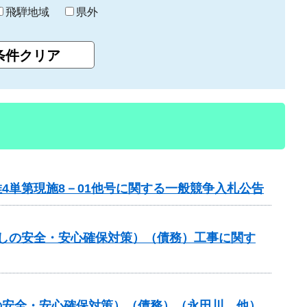
飛騨地域
県外
4単第現施8－01他号に関する一般競争入札公告
らしの安全・安心確保対策）（債務）工事に関す
の安全・安心確保対策）（債務）（永田川 他）