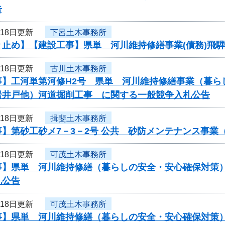
告
月18日更新
下呂土木事務所
り止め】【建設工事】県単 河川維持修繕事業(債務)飛
月18日更新
古川土木事務所
事】工河単第河修H2号 県単 河川維持修繕事業（暮ら
岩井戸他）河道掘削工事 に関する一般競争入札公告
月18日更新
揖斐土木事務所
事】第砂工砂メ7－3－2号 公共 砂防メンテナンス事
月18日更新
可茂土木事務所
事】県単 河川維持修繕（暮らしの安全・安心確保対策）
札公告
月18日更新
可茂土木事務所
事】県単 河川維持修繕（暮らしの安全・安心確保対策）