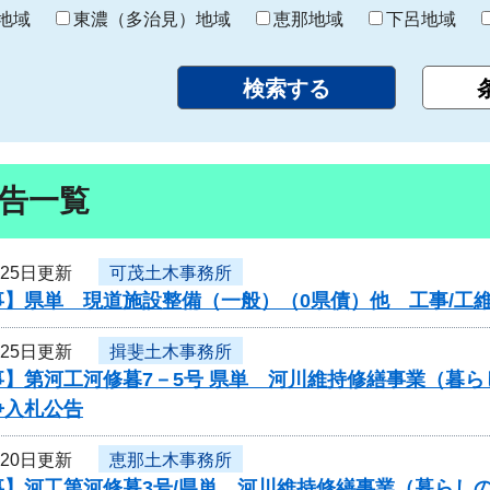
り
地域
東濃（多治見）地域
恵那地域
下呂地域
告一覧
月25日更新
可茂土木事務所
】県単 現道施設整備（一般）（0県債）他 工事/工維
月25日更新
揖斐土木事務所
事】第河工河修暮7－5号 県単 河川維持修繕事業（暮
争入札公告
月20日更新
恵那土木事務所
事】河工第河修暮3号/県単 河川維持修繕事業（暮らし