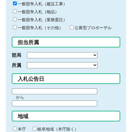
キ
一般競争入札（建設工事）
ー
一般競争入札（物品）
ワ
一般競争入札（業務委託）
ー
ド
一般競争入札（その他）
公募型プロポーザル
を
入
担当所属
力
部局
所属
入札公告日
期
から
間
期
の
間
始
地域
の
ま
終
り
わ
本庁
岐阜地域（本庁除く）