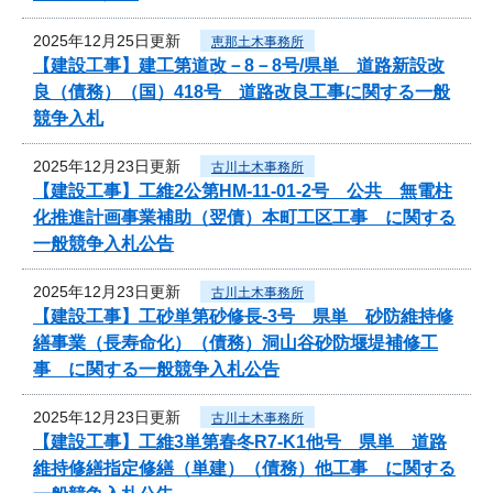
2025年12月25日更新
恵那土木事務所
【建設工事】建工第道改－8－8号/県単 道路新設改
良（債務）（国）418号 道路改良工事に関する一般
競争入札
2025年12月23日更新
古川土木事務所
【建設工事】工維2公第HM-11-01-2号 公共 無電柱
化推進計画事業補助（翌債）本町工区工事 に関する
一般競争入札公告
2025年12月23日更新
古川土木事務所
【建設工事】工砂単第砂修長-3号 県単 砂防維持修
繕事業（長寿命化）（債務）洞山谷砂防堰堤補修工
事 に関する一般競争入札公告
2025年12月23日更新
古川土木事務所
【建設工事】工維3単第春冬R7-K1他号 県単 道路
維持修繕指定修繕（単建）（債務）他工事 に関する