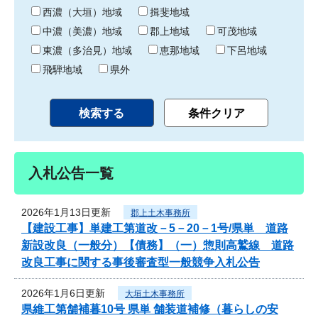
り
西濃（大垣）地域
揖斐地域
中濃（美濃）地域
郡上地域
可茂地域
東濃（多治見）地域
恵那地域
下呂地域
飛騨地域
県外
入札公告一覧
2026年1月13日更新
郡上土木事務所
【建設工事】単建工第道改－5－20－1号/県単 道路
新設改良（一般分）【債務】（一）惣則高鷲線 道路
改良工事に関する事後審査型一般競争入札公告
2026年1月6日更新
大垣土木事務所
県維工第舗補暮10号 県単 舗装道補修（暮らしの安