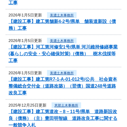
工事
2026年1月5日更新
美濃土木事務所
【建設工事】建工第舗新4-2号/県単 舗装道新設（債
務）工事
2026年1月5日更新
美濃土木事務所
【建設工事】河工第河修安1号/県単 河川維持修繕事業
(暮らしの安全・安心確保対策)（債務） 樹木伐採等
工事
2026年1月5日更新
美濃土木事務所
【建設工事】建工第R7-1-A-01-012号/公共 社会資本
整備総合交付金（道路改築）（翌債）国道248号道路
改良工事
2025年12月25日更新
恵那土木事務所
【建設工事】建工第道改－8－11号/県単 道路新設改
良（債務）（主）豊田明智線 道路改良工事に関する
一般競争入札