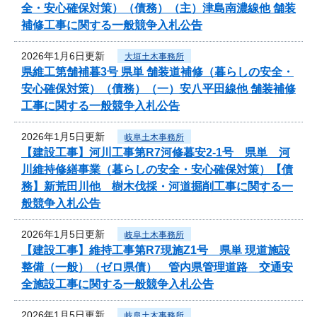
全・安心確保対策）（債務）（主）津島南濃線他 舗装
補修工事に関する一般競争入札公告
2026年1月6日更新
大垣土木事務所
県維工第舗補暮3号 県単 舗装道補修（暮らしの安全・
安心確保対策）（債務）（一）安八平田線他 舗装補修
工事に関する一般競争入札公告
2026年1月5日更新
岐阜土木事務所
【建設工事】河川工事第R7河修暮安2-1号 県単 河
川維持修繕事業（暮らしの安全・安心確保対策）【債
務】新荒田川他 樹木伐採・河道掘削工事に関する一
般競争入札公告
2026年1月5日更新
岐阜土木事務所
【建設工事】維持工事第R7現施Z1号 県単 現道施設
整備（一般）（ゼロ県債） 管内県管理道路 交通安
全施設工事に関する一般競争入札公告
2026年1月5日更新
岐阜土木事務所