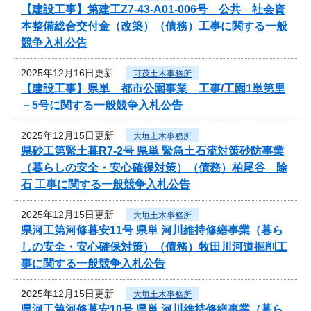
【建設工事】第建工Z7-43-A01-006号 公共 社会資
本整備総合交付金（改築）（債務）工事に関する一般
競争入札公告
2025年12月16日更新
可茂土木事務所
【建設工事】県単 都市公園事業 工事/工園1単第里
－5号に関する一般競争入札公告
2025年12月15日更新
大垣土木事務所
県砂工第緊土暮R7-2号 県単 緊急土石流対策砂防事業
（暮らしの安全・安心確保対策）（債務）柏尾谷 除
石 工事に関する一般競争入札公告
2025年12月15日更新
大垣土木事務所
県河工第河修暮安11号 県単 河川維持修繕事業（暮ら
しの安全・安心確保対策）（債務）牧田川河道掘削工
事に関する一般競争入札公告
2025年12月15日更新
大垣土木事務所
県河工第河修暮安10号 県単 河川維持修繕事業（暮ら