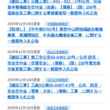
【建設工事】公建工第1－A01－021－1号/公共 社会
資本整備総合交付金（改築）【債務】（国）256号
道路改良工事に関する事後審査型一般競争入札公告
2025年12月19日更新
中濃農林事務所
【取消し】【中中第0702号】県営中山間地域総合整備
事業 美濃関地区 中央揚水機場改修工事 に関する
一般競争入札公告
2025年12月19日更新
高山土木事務所
【建設工事】第工交公安43-A061-10号／公共 防災・
安全交付金（交通安全）（債務）（国）158号電光表
示板更新工事に関する一般競争入札公告
2025年12月16日更新
古川土木事務所
【建設工事】工維3公第55-A007-K3号 公共 防災・
安全交付金（雪寒・大谷）（債務）工事 に関する一
般競争入札公告
2025年12月16日更新
揖斐土木事務所