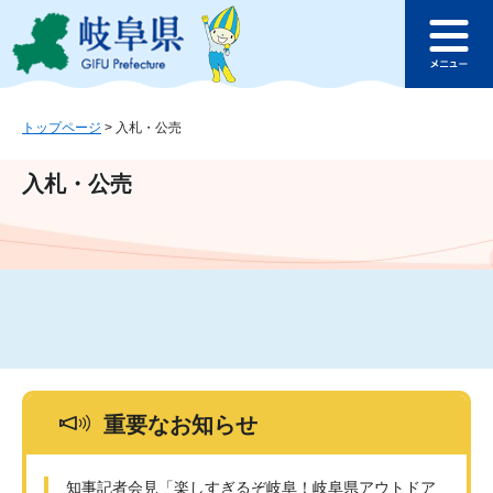
ペ
メ
このページの本文へ
ー
ニ
メ
ジ
ュ
ニ
の
ー
ュ
先
を
ー
頭
飛
トップページ
>
入札・公売
で
ば
す
し
入札・公売
。
て
本
文
へ
重要なお知らせ
知事記者会見「楽しすぎるぞ岐阜！岐阜県アウトドア