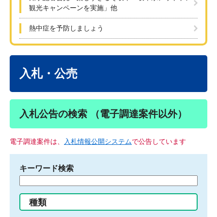
観光キャンペーンを実施」他
熱中症を予防しましょう
本
文
入札・公売
入札公告の検索 （電子調達案件以外）
電子調達案件は、
入札情報公開システム
で公告しています
キーワード検索
検
索
す
種類
る