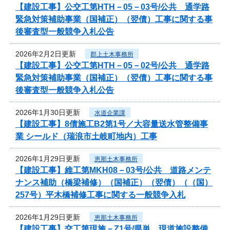
【建設工事】公交工第HTH－05－03号/公共 通学路
緊急対策補助事業（国補正）（翌債）工事に関する事
後審査型一般競争入札公告
2026年2月2日更新
郡上土木事務所
【建設工事】公交工第HTH－05－02号/公共 通学路
緊急対策補助事業（国補正）（翌債）工事に関する事
後審査型一般競争入札公告
2026年1月30日更新
水道企業課
【建設工事】8債施工B2第1号／大容量送水管整備事
業 シールド（瑞浪市土岐町地内）工事
2026年1月29日更新
恵那土木事務所
【建設工事】維工第MKH08－03号/公共 道路メンテ
ナンス補助（橋梁補修）（国補正）（翌債）（（国）
257号）平木橋補修工事に関する一般競争入札
2026年1月29日更新
恵那土木事務所
【建設工事】交工第現施－Z1号/県単 現道施設整備