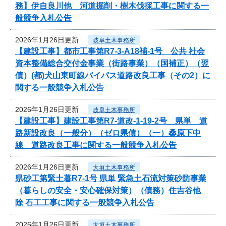
務】伊自良川他 河道掘削・樹木伐採工事に関する一
般競争入札公告
2026年1月26日更新
岐阜土木事務所
【建設工事】都市工事第R7-3-A18補-1号 公共 社会
資本整備総合交付金事業（街路事業）（国補正）（翌
債）(都)犬山東町線バイパス道路改良工事（その2）に
関する一般競争入札公告
2026年1月26日更新
岐阜土木事務所
【建設工事】建設工事第R7-道改-1-19-2号 県単 道
路新設改良（一般分）（ゼロ県債）（一）桑原下中
線 道路改良工事に関する一般競争入札公告
2026年1月26日更新
大垣土木事務所
県砂工第緊土暮R7-1号 県単 緊急土石流対策砂防事業
（暮らしの安全・安心確保対策）（債務）住吉谷他
除 石工工事に関する一般競争入札公告
2026年1月26日更新
大垣土木事務所