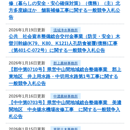
修（暮らしの安全・安心確保対策）（債務）（主）北
方多度線ほか 舗装補修工事に関する一般競争入札公
告
2026年1月19日更新
流域浄水事務所
公共 社会資本整備総合交付金事業（防災・安全）木
曽川幹線(K79、K80、K121)人孔防食被覆(債務)工事
（第401-C-072号）に関する一般競争入札公告
2026年1月16日更新
郡上農林事務所
【郡中第0710号】県営中山間地域総合整備事業 郡上
東地区 井上用水路・中切用水路第1号工事に関する
一般競争入札公告
2026年1月16日更新
中濃農林事務所
【中中第0703号】県営中山間地域総合整備事業 美濃
関地区 中央揚水機場改修工事 に関する一般競争入
札公告
2026年1月15日更新
恵那土木事務所