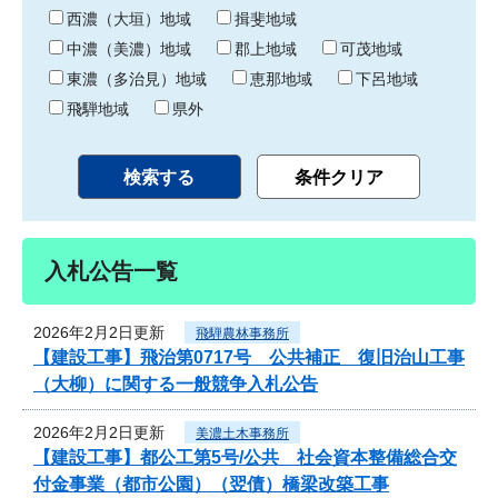
り
西濃（大垣）地域
揖斐地域
中濃（美濃）地域
郡上地域
可茂地域
東濃（多治見）地域
恵那地域
下呂地域
飛騨地域
県外
入札公告一覧
2026年2月2日更新
飛騨農林事務所
【建設工事】飛治第0717号 公共補正 復旧治山工事
（大柳）に関する一般競争入札公告
2026年2月2日更新
美濃土木事務所
【建設工事】都公工第5号/公共 社会資本整備総合交
付金事業（都市公園）（翌債）橋梁改築工事