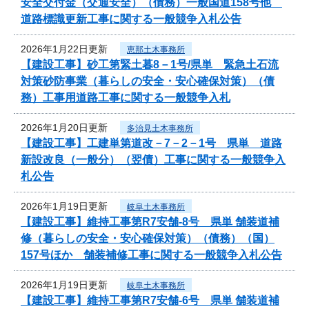
安全交付金（交通安全）（債務）一般国道158号他
道路標識更新工事に関する一般競争入札公告
2026年1月22日更新
恵那土木事務所
【建設工事】砂工第緊土暮8－1号/県単 緊急土石流
対策砂防事業（暮らしの安全・安心確保対策）（債
務）工事用道路工事に関する一般競争入札
2026年1月20日更新
多治見土木事務所
【建設工事】工建単第道改－7－2－1号 県単 道路
新設改良（一般分）（翌債）工事に関する一般競争入
札公告
2026年1月19日更新
岐阜土木事務所
【建設工事】維持工事第R7安舗-8号 県単 舗装道補
修（暮らしの安全・安心確保対策）（債務）（国）
157号ほか 舗装補修工事に関する一般競争入札公告
2026年1月19日更新
岐阜土木事務所
【建設工事】維持工事第R7安舗-6号 県単 舗装道補