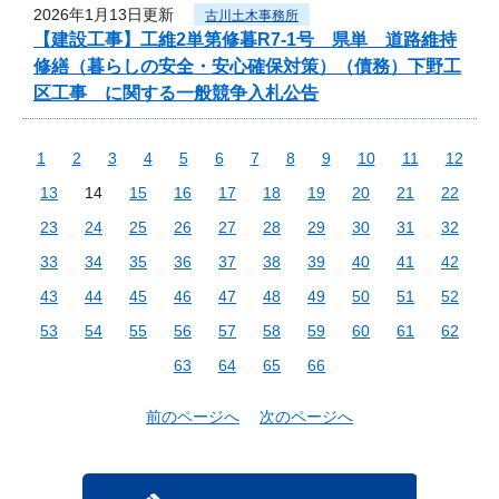
2026年1月13日更新
古川土木事務所
【建設工事】工維2単第修暮R7-1号 県単 道路維持
修繕（暮らしの安全・安心確保対策）（債務）下野工
区工事 に関する一般競争入札公告
1
2
3
4
5
6
7
8
9
10
11
12
13
14
15
16
17
18
19
20
21
22
23
24
25
26
27
28
29
30
31
32
33
34
35
36
37
38
39
40
41
42
43
44
45
46
47
48
49
50
51
52
53
54
55
56
57
58
59
60
61
62
63
64
65
66
前のページへ
次のページへ