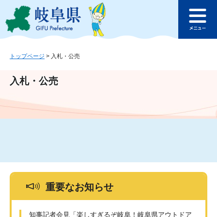
ペ
メ
このページの本文へ
ー
ニ
メ
ジ
ュ
ニ
の
ー
ュ
先
を
ー
頭
飛
トップページ
>
入札・公売
で
ば
す
し
入札・公売
。
て
本
文
へ
重要なお知らせ
知事記者会見「楽しすぎるぞ岐阜！岐阜県アウトドア