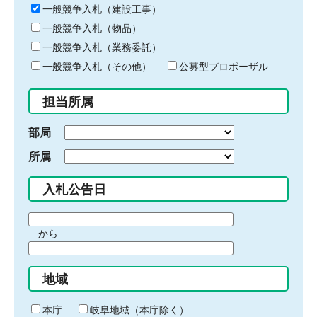
キ
一般競争入札（建設工事）
ー
一般競争入札（物品）
ワ
一般競争入札（業務委託）
ー
ド
一般競争入札（その他）
公募型プロポーザル
を
入
担当所属
力
部局
所属
入札公告日
期
から
間
期
の
間
始
地域
の
ま
終
り
わ
本庁
岐阜地域（本庁除く）