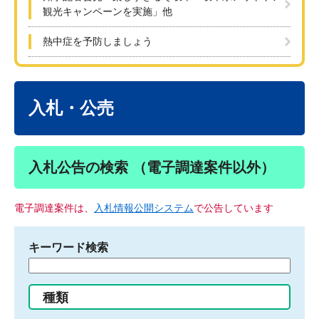
観光キャンペーンを実施」他
熱中症を予防しましょう
本
文
入札・公売
入札公告の検索 （電子調達案件以外）
電子調達案件は、
入札情報公開システム
で公告しています
キーワード検索
検
索
す
種類
る