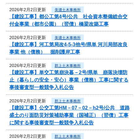
2026年2月2日更新
美濃土木事務所
【建設工事】都公工第4号/公共 社会資本整備総合交
付金事業（都市公園）（翌債）橋梁改築工事
2026年2月2日更新
美濃土木事務所
【建設工事】河工第局改4-5-3他号/県単 河川局部改良
事業 他（債務） 掘削護岸工事
2026年2月2日更新
郡上土木事務所
【建設工事】単交工第崩決暮－2号/県単 崩落決壊防
止（暮らしの安全・安心）事業（債務）工事に関する
事後審査型一般競争入札公告
2026年2月2日更新
郡上土木事務所
【建設工事】公交工第HM－07－02－h2号/公共 道路
盛土のり面防災対策補助事業（国補正）（翌債）工事
に関する事後審査型一般競争入札公告
2026年2月2日更新
郡上土木事務所