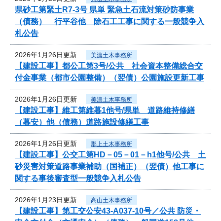
県砂工第緊土R7-3号 県単 緊急土石流対策砂防事業
（債務） 行平谷他 除石工工事に関する一般競争入
札公告
2026年1月26日更新
美濃土木事務所
【建設工事】都公工第3号/公共 社会資本整備総合交
付金事業（都市公園整備）（翌債）公園施設更新工事
2026年1月26日更新
美濃土木事務所
【建設工事】維工第維暮1他号/県単 道路維持修繕
（暮安）他（債務）道路施設修繕工事
2026年1月26日更新
郡上土木事務所
【建設工事】公交工第HD－05－01－h1他号/公共 土
砂災害対策道路事業補助（国補正）（翌債）他工事に
関する事後審査型一般競争入札公告
2026年1月23日更新
高山土木事務所
【建設工事】第工交公安43-A037-10号／公共 防災・