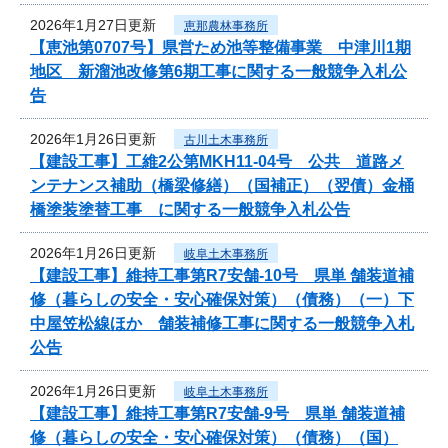
2026年1月27日更新
恵那農林事務所
【恵池第0707号】県営ため池等整備事業 中津川1期
地区 新溜池改修第6期工事に関する一般競争入札公
告
2026年1月26日更新
古川土木事務所
【建設工事】工維2公第MKH11-04号 公共 道路メ
ンテナンス補助（橋梁修繕）（国補正）（翌債）金桶
橋塗装塗替工事 に関する一般競争入札公告
2026年1月26日更新
岐阜土木事務所
【建設工事】維持工事第R7安舗-10号 県単 舗装道補
修（暮らしの安全・安心確保対策）（債務）（一）下
中屋笠松線ほか 舗装補修工事に関する一般競争入札
公告
2026年1月26日更新
岐阜土木事務所
【建設工事】維持工事第R7安舗-9号 県単 舗装道補
修（暮らしの安全・安心確保対策）（債務）（国）