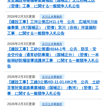
安全施設等整備事業費補助（国補正）太江杉崎工区
（翌債）工事 に関する一般競争入札公告
2026年2月3日更新
古川土木事務所
【建設工事】工河公第広H11-1号 公共 広域河川改
修事業（R7国補正）（翌債）宮川（谷他）河道掘削
工事 に関する一般競争入札公告
2026年2月3日更新
古川土木事務所
【建設工事】工砂公第通H044-1号 公共 防災・安
全交付金（通常砂防事業）（国補正分）（翌債）一本
栃洞砂防堰堤導流護岸工事 に関する一般競争入札公
告
2026年2月3日更新
古川土木事務所
【建設工事】工維3公第HD-11-01-HK2号 公共 土砂
災害対策道路事業補助（国補正）（数河）（翌債）工
事 に関する一般競争入札公告
2026年2月3日更新
古川土木事務所