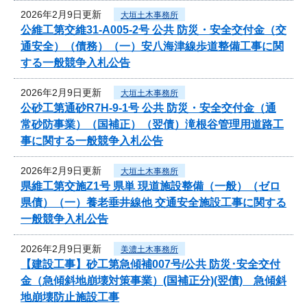
2026年2月9日更新
大垣土木事務所
公維工第交維31-A005-2号 公共 防災・安全交付金（交
通安全）（債務）（一）安八海津線歩道整備工事に関
する一般競争入札公告
2026年2月9日更新
大垣土木事務所
公砂工第通砂R7H-9-1号 公共 防災・安全交付金（通
常砂防事業）（国補正）（翌債）滝根谷管理用道路工
事に関する一般競争入札公告
2026年2月9日更新
大垣土木事務所
県維工第交施Z1号 県単 現道施設整備（一般）（ゼロ
県債）（一）養老垂井線他 交通安全施設工事に関する
一般競争入札公告
2026年2月9日更新
美濃土木事務所
【建設工事】砂工第急傾補007号/公共 防災･安全交付
金（急傾斜地崩壊対策事業）(国補正分)(翌債) 急傾斜
地崩壊防止施設工事