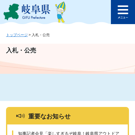
ペ
メ
このページの本文へ
ー
ニ
メ
ジ
ュ
ニ
の
ー
ュ
先
を
ー
頭
飛
トップページ
>
入札・公売
で
ば
す
し
入札・公売
。
て
本
文
へ
重要なお知らせ
知事記者会見「楽しすぎるぞ岐阜！岐阜県アウトドア