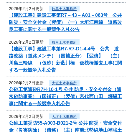
2026年2月2日更新
岐阜土木事務所
【建設工事】建設工事第R7－43－A01－063号 公共
防災・安全交付金（翌債）（一）大垣江南線 道路改
良工事に関する一般競争入札公告
2026年2月2日更新
岐阜土木事務所
【建設工事】建設工事第R7-R7-D1-4-4号 公共 道
路改築（道路メンテ）（国補正分）【翌債】 （主）
川島三輪線 （仮称）新藍川橋 仮桟橋撤去工事に関
する一般競争入札公告
2026年2月2日更新
大垣土木事務所
公砂工第通砂R7H-10-1号 公共 防災・安全交付金（通
常砂防事業）（国補正）（翌債）宮代西山田 堰堤工
事に関する一般競争入札公告
2026年2月2日更新
大垣土木事務所
公維工第災防55-A003-B021-2号 公共 防災・安全交付
金（災害防除）（債務）（主）南濃北勢線地山補強土