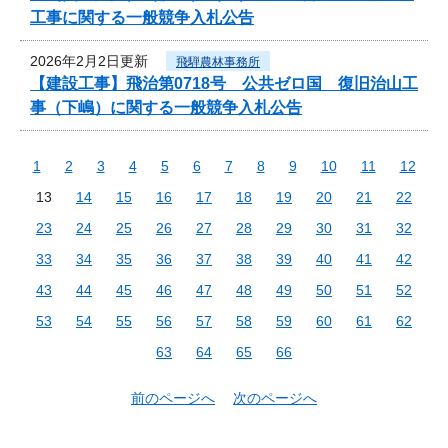
工事に関する一般競争入札公告
2026年2月2日更新
飛騨農林事務所
【建設工事】飛治第0718号 公共ゼロ国 復旧治山工
事（下嶋）に関する一般競争入札公告
1
2
3
4
5
6
7
8
9
10
11
12
13
14
15
16
17
18
19
20
21
22
23
24
25
26
27
28
29
30
31
32
33
34
35
36
37
38
39
40
41
42
43
44
45
46
47
48
49
50
51
52
53
54
55
56
57
58
59
60
61
62
63
64
65
66
前のページへ
次のページへ