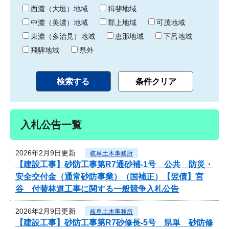
り
西濃（大垣）地域
揖斐地域
中濃（美濃）地域
郡上地域
可茂地域
東濃（多治見）地域
恵那地域
下呂地域
飛騨地域
県外
入札公告一覧
2026年2月9日更新
岐阜土木事務所
【建設工事】砂防工事第R7通砂補-1号 公共 防災・
安全交付金（通常砂防事業）（国補正）【翌債】宮
谷 付替林道工事に関する一般競争入札公告
2026年2月9日更新
岐阜土木事務所
【建設工事】砂防工事第R7砂修長-5号 県単 砂防修