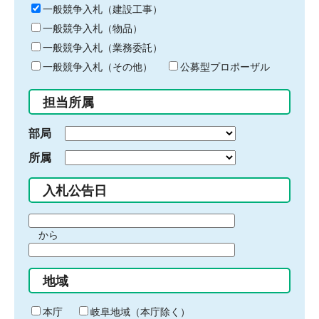
キ
一般競争入札（建設工事）
ー
一般競争入札（物品）
ワ
一般競争入札（業務委託）
ー
ド
一般競争入札（その他）
公募型プロポーザル
を
入
担当所属
力
部局
所属
入札公告日
期
から
間
期
の
間
始
地域
の
ま
終
り
わ
本庁
岐阜地域（本庁除く）