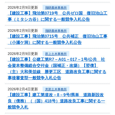
2026年2月9日更新
飛騨農林事務所
【建設工事】飛治第0719号 公共ゼロ国 復旧治山工
事（ミタシカ谷）に関する一般競争入札公告
2026年2月9日更新
飛騨農林事務所
【建設工事】飛治第0715号 公共補正 復旧治山工事
（小瀬ケ洞）に関する一般競争入札公告
2026年2月9日更新
郡上土木事務所
【建設工事】公建工第R7－A01－017－1号/公共 社
会資本整備総合交付金（国補正・改築）【翌債】
（主）大和美並線 勝更工区 道路改良工事に関する
事後審査型一般競争入札公告
2026年2月4日更新
恵那土木事務所
【建設工事】建工第道改－8－9号/県単 道路新設改
良（債務）（（国）418号）道路改良工事に関する一
般競争入札