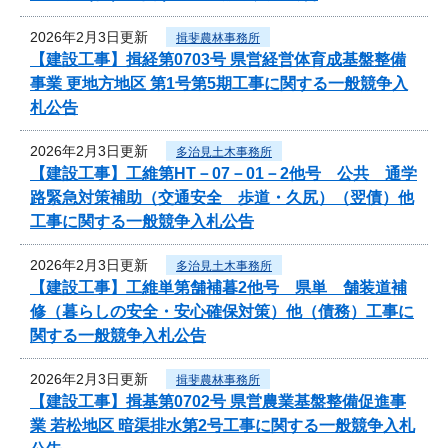
2026年2月3日更新
揖斐農林事務所
【建設工事】揖経第0703号 県営経営体育成基盤整備
事業 更地方地区 第1号第5期工事に関する一般競争入
札公告
2026年2月3日更新
多治見土木事務所
【建設工事】工維第HT－07－01－2他号 公共 通学
路緊急対策補助（交通安全 歩道・久尻）（翌債）他
工事に関する一般競争入札公告
2026年2月3日更新
多治見土木事務所
【建設工事】工維単第舗補暮2他号 県単 舗装道補
修（暮らしの安全・安心確保対策）他（債務）工事に
関する一般競争入札公告
2026年2月3日更新
揖斐農林事務所
【建設工事】揖基第0702号 県営農業基盤整備促進事
業 若松地区 暗渠排水第2号工事に関する一般競争入札