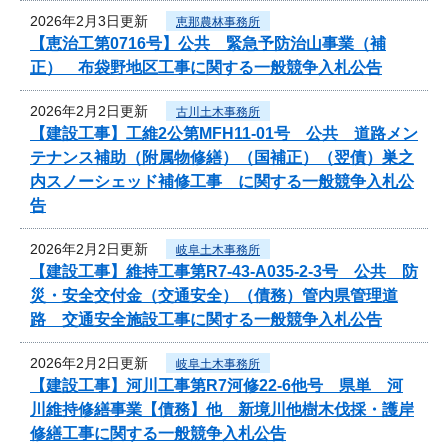
2026年2月3日更新
恵那農林事務所
【恵治工第0716号】公共 緊急予防治山事業（補
正） 布袋野地区工事に関する一般競争入札公告
2026年2月2日更新
古川土木事務所
【建設工事】工維2公第MFH11-01号 公共 道路メン
テナンス補助（附属物修繕）（国補正）（翌債）巣之
内スノーシェッド補修工事 に関する一般競争入札公
告
2026年2月2日更新
岐阜土木事務所
【建設工事】維持工事第R7-43-A035-2-3号 公共 防
災・安全交付金（交通安全）（債務）管内県管理道
路 交通安全施設工事に関する一般競争入札公告
2026年2月2日更新
岐阜土木事務所
【建設工事】河川工事第R7河修22-6他号 県単 河
川維持修繕事業【債務】他 新境川他樹木伐採・護岸
修繕工事に関する一般競争入札公告