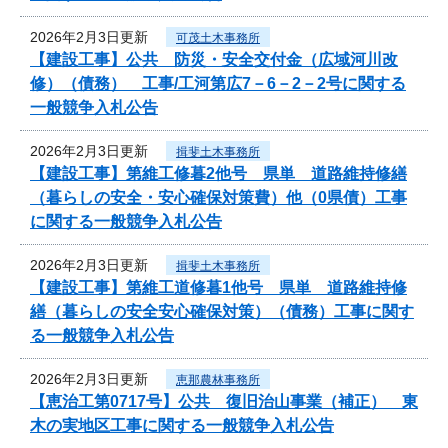
2026年2月3日更新
可茂土木事務所
【建設工事】公共 防災・安全交付金（広域河川改
修）（債務） 工事/工河第広7－6－2－2号に関する
一般競争入札公告
2026年2月3日更新
揖斐土木事務所
【建設工事】第維工修暮2他号 県単 道路維持修繕
（暮らしの安全・安心確保対策費）他（0県債）工事
に関する一般競争入札公告
2026年2月3日更新
揖斐土木事務所
【建設工事】第維工道修暮1他号 県単 道路維持修
繕（暮らしの安全安心確保対策）（債務）工事に関す
る一般競争入札公告
2026年2月3日更新
恵那農林事務所
【恵治工第0717号】公共 復旧治山事業（補正） 東
木の実地区工事に関する一般競争入札公告