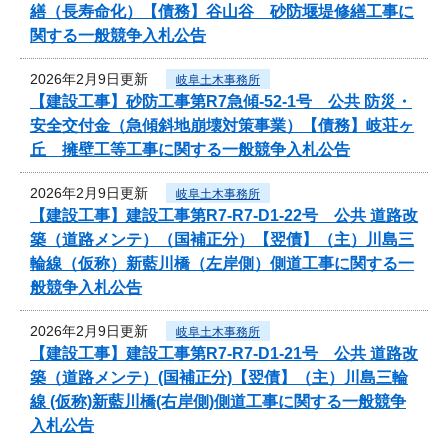
繕（長寿命化）【債務】谷山谷 砂防堰堤修繕工事に
関する一般競争入札公告
2026年2月9日更新
岐阜土木事務所
【建設工事】砂防工事第R7急傾-52-1号 公共 防災・
安全交付金（急傾斜地崩壊対策事業）【債務】岐荘ヶ
丘 擁壁工等工事に関する一般競争入札公告
2026年2月9日更新
岐阜土木事務所
【建設工事】建設工事第R7-R7-D1-22号 公共 道路改
築（道路メンテ）（国補正分）【翌債】（主）川島三
輪線（仮称）新藍川橋（左岸側）側道工事に関する一
般競争入札公告
2026年2月9日更新
岐阜土木事務所
【建設工事】建設工事第R7-R7-D1-21号 公共 道路改
築（道路メンテ）(国補正分)【翌債】（主）川島三輪
線 (仮称)新藍川橋(右岸側)側道工事に関する一般競争
入札公告