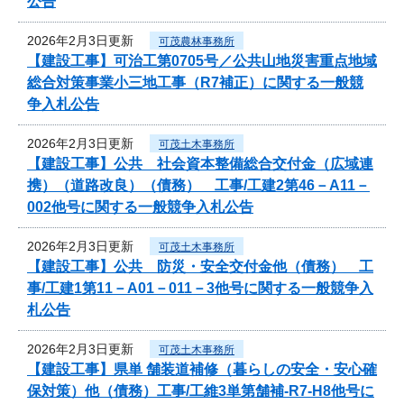
公告
2026年2月3日更新
可茂農林事務所
【建設工事】可治工第0705号／公共山地災害重点地域
総合対策事業小三地工事（R7補正）に関する一般競
争入札公告
2026年2月3日更新
可茂土木事務所
【建設工事】公共 社会資本整備総合交付金（広域連
携）（道路改良）（債務） 工事/工建2第46－A11－
002他号に関する一般競争入札公告
2026年2月3日更新
可茂土木事務所
【建設工事】公共 防災・安全交付金他（債務） 工
事/工建1第11－A01－011－3他号に関する一般競争入
札公告
2026年2月3日更新
可茂土木事務所
【建設工事】県単 舗装道補修（暮らしの安全・安心確
保対策）他（債務）工事/工維3単第舗補-R7-H8他号に