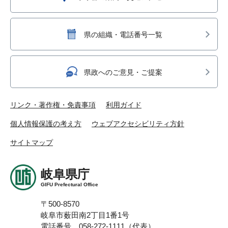
県の組織・電話番号一覧
県政へのご意見・ご提案
リンク・著作権・免責事項
利用ガイド
個人情報保護の考え方
ウェブアクセシビリティ方針
サイトマップ
岐阜県庁
GIFU Prefectural Office
〒500-8570
岐阜市薮田南2丁目1番1号
電話番号 058-272-1111（代表）