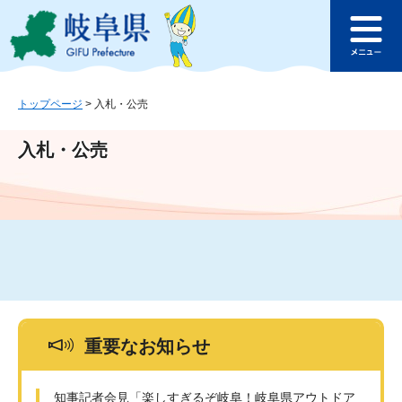
ペ
メ
このページの本文へ
ー
ニ
メ
ジ
ュ
ニ
の
ー
ュ
先
を
ー
頭
飛
トップページ
>
入札・公売
で
ば
す
し
入札・公売
。
て
本
文
へ
重要なお知らせ
知事記者会見「楽しすぎるぞ岐阜！岐阜県アウトドア