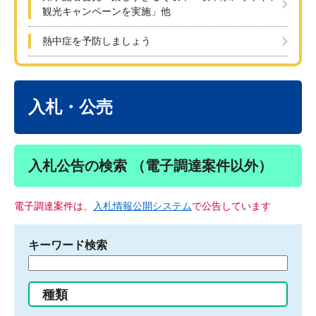
観光キャンペーンを実施」他
熱中症を予防しましょう
本
文
入札・公売
入札公告の検索 （電子調達案件以外）
電子調達案件は、
入札情報公開システム
で公告しています
キーワード検索
検
索
す
種類
る