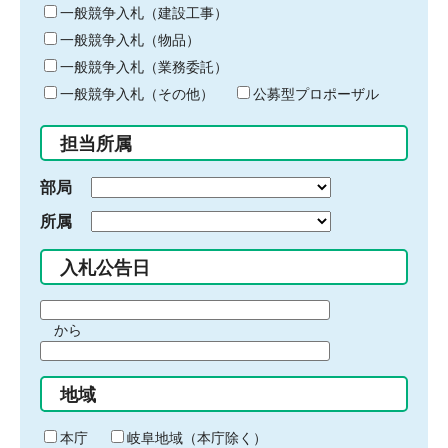
キ
一般競争入札（建設工事）
ー
一般競争入札（物品）
ワ
一般競争入札（業務委託）
ー
ド
一般競争入札（その他）
公募型プロポーザル
を
入
担当所属
力
部局
所属
入札公告日
期
から
間
期
の
間
始
地域
の
ま
終
り
わ
本庁
岐阜地域（本庁除く）