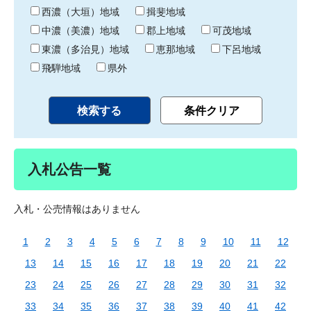
り
西濃（大垣）地域
揖斐地域
中濃（美濃）地域
郡上地域
可茂地域
東濃（多治見）地域
恵那地域
下呂地域
飛騨地域
県外
入札公告一覧
入札・公売情報はありません
1
2
3
4
5
6
7
8
9
10
11
12
13
14
15
16
17
18
19
20
21
22
23
24
25
26
27
28
29
30
31
32
33
34
35
36
37
38
39
40
41
42