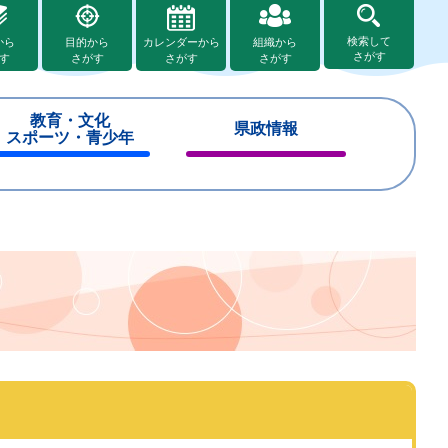
検索して
から
目的から
カレンダーから
組織から
さがす
す
さがす
さがす
さがす
教育・文化
県政情報
スポーツ・青少年
閉
閉
じ
じ
る
る