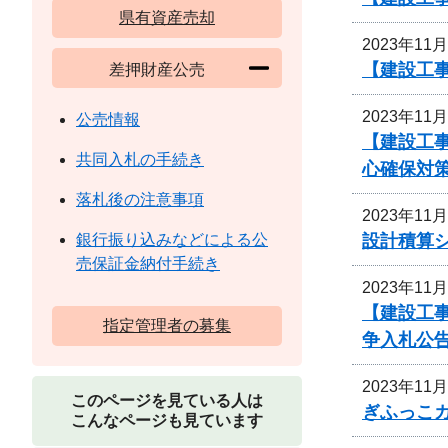
県有資産売却
2023年11
【建設工事
差押財産公売
2023年11
公売情報
【建設工
共同入札の手続き
心確保対
落札後の注意事項
2023年11
設計積算
銀行振り込みなどによる公
売保証金納付手続き
2023年11
【建設工
指定管理者の募集
争入札公
2023年11
このページを見ている人は
ぎふっこ
こんなページも見ています