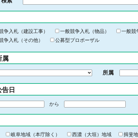
ド検索
検
索
す
る
キ
競争入札（建設工事）
一般競争入札（物品）
一般競
ー
競争入札（その他）
公募型プロポーザル
ワ
ー
所属
ド
を
所属
入
力
公告日
から
期
間
の
終
わ
岐阜地域（本庁除く）
西濃（大垣）地域
揖斐