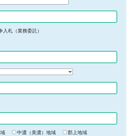
争入札（業務委託）
地域
中濃（美濃）地域
郡上地域