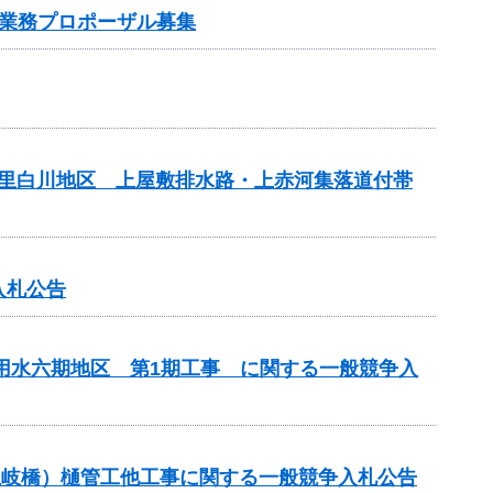
業務プロポーザル募集
の里白川地区 上屋敷排水路・上赤河集落道付帯
入札公告
代用水六期地区 第1期工事 に関する一般競争入
川土岐橋）樋管工他工事に関する一般競争入札公告