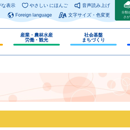
このページの本文へ
がな表示
やさしい にほんご
音声読み上げ
分類
Foreign language
文字サイズ・色変更
さが
産業・農林水産
社会基盤
労働・観光
まちづくり
閉
閉
じ
じ
る
る