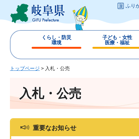
ペ
メ
ふり
ー
ニ
ジ
ュ
の
ー
先
を
くらし・防災
子ども・女性
頭
飛
環境
医療・福祉
で
ば
閉
閉
す
し
じ
じ
。
て
る
る
トップページ
>
入札・公売
本
文
へ
入札・公売
重要なお知らせ