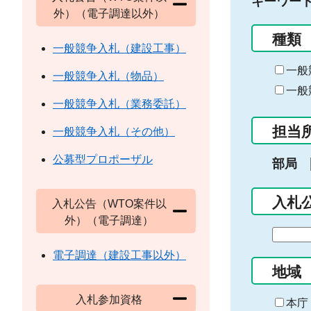
キーワー
外）（電子調達以外）
種類
一般競争入札（建設工事）
一般
一般競争入札（物品）
一般
一般競争入札（業務委託）
担当
一般競争入札（その他）
公募型プロポーザル
部局
入札
入札公告（WTO案件以
外）（電子調達）
期
間
電子調達（建設工事以外）
の
地域
始
入札参加資格
ま
本庁