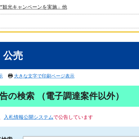
ア観光キャンペーンを実施」他
・公売
示
大きな文字で印刷ページ表示
告の検索 （電子調達案件以外）
、
入札情報公開システム
で公告しています