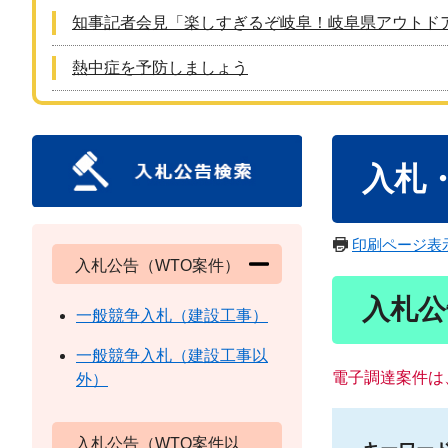
知事記者会見「楽しすぎるぞ岐阜！岐阜県アウトド
熱中症を予防しましょう
本
入札
文
印刷ページ表
入札公告（WTO案件）
入札公
一般競争入札（建設工事）
一般競争入札（建設工事以
電子調達案件は
外）
入札公告（WTO案件以