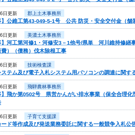
月6日更新
郡上土木事務所
】公維工第43-049-5-1号 公共 防災・安全交付金
月6日更新
美濃土木事務所
事】河工第河修1・河修安3－1他号/県単 河川維持修
策費）（債務）伐木除根工事
月6日更新
技術検査課
システム及び電子入札システム用パソコンの調達に関す
月6日更新
飛騨農林事務所
事】飛か第0502号 県営かんがい排水事業（保全合理
告
月6日更新
子育て支援課
カード等作成及び発送業務委託に関する一般競争入札公