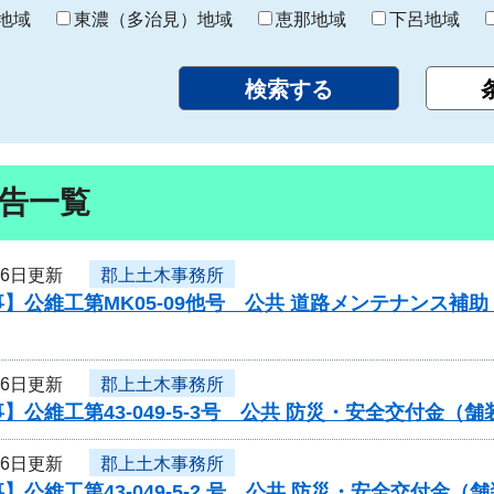
り
地域
東濃（多治見）地域
恵那地域
下呂地域
告一覧
月6日更新
郡上土木事務所
】公維工第MK05-09他号 公共 道路メンテナンス
月6日更新
郡上土木事務所
】公維工第43-049-5-3号 公共 防災・安全交付金
月6日更新
郡上土木事務所
】公維工第43-049-5-2 号 公共 防災・安全交付