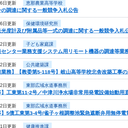
月6日更新
恵那農業高等学校
ーの調達に関する一般競争入札公告
月6日更新
保健環境研究所
光光度計及び附属品等一式の調達に関する一般競争入札
月2日更新
子ども家庭課
談センター業務支援システム用リモート機器の調達等業
月2日更新
公共建築課
業務】【教委第5-118号】岐山高等学校北舎改築工事
月2日更新
東部広域水道事務所
】工東第11-2号／中津川浄水場非常用発電設備始動用
月2日更新
東部広域水道事務所
】5債工東第3-4号/雀子ヶ根調整池緊急遮断弁用無停
月1日更新
健康推進課