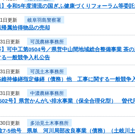
果】令和5年度清流の国ぎふ健康づくりフォーラム等委託
月1日更新
岐阜羽島警察署
県帰属拾得物品の売却
月31日更新
可茂農林事務所
】可中工第0504号／県営中山間地域総合整備事業 茶
する一般競争入札公告
月31日更新
可茂土木事務所
路維持修繕指定修繕（債務）他 工事に関する一般競争
月31日更新
中濃農林事務所
0502号】県営かんがい排水事業（保全合理化型） 曽
月30日更新
多治見土木事務所
局改7-5他号 県単 河川局部改良事業（債務）（土岐