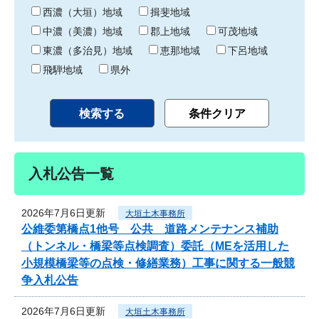
り
西濃（大垣）地域
揖斐地域
中濃（美濃）地域
郡上地域
可茂地域
東濃（多治見）地域
恵那地域
下呂地域
飛騨地域
県外
入札公告一覧
2026年7月6日更新
大垣土木事務所
公維委第橋点1他号 公共 道路メンテナンス補助
（トンネル・橋梁等点検調査）委託（MEを活用した
小規模橋梁等の点検・修繕業務）工事に関する一般競
争入札公告
2026年7月6日更新
大垣土木事務所