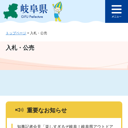
ペ
メ
このページの本文へ
ー
ニ
メ
ジ
ュ
ニ
の
ー
ュ
先
を
ー
頭
飛
トップページ
>
入札・公売
で
ば
す
し
入札・公売
。
て
本
文
へ
重要なお知らせ
知事記者会見「楽しすぎるぞ岐阜！岐阜県アウトドア