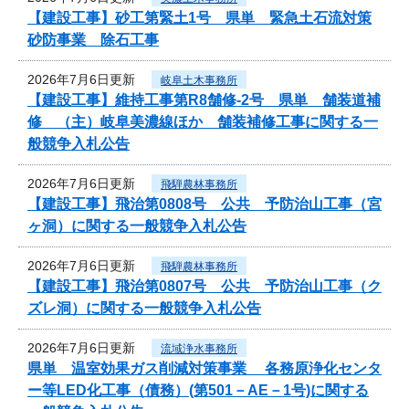
【建設工事】砂工第緊土1号 県単 緊急土石流対策
砂防事業 除石工事
2026年7月6日更新
岐阜土木事務所
【建設工事】維持工事第R8舗修-2号 県単 舗装道補
修 （主）岐阜美濃線ほか 舗装補修工事に関する一
般競争入札公告
2026年7月6日更新
飛騨農林事務所
【建設工事】飛治第0808号 公共 予防治山工事（宮
ヶ洞）に関する一般競争入札公告
2026年7月6日更新
飛騨農林事務所
【建設工事】飛治第0807号 公共 予防治山工事（ク
ズレ洞）に関する一般競争入札公告
2026年7月6日更新
流域浄水事務所
県単 温室効果ガス削減対策事業 各務原浄化センタ
ー等LED化工事（債務）(第501－AE－1号)に関する