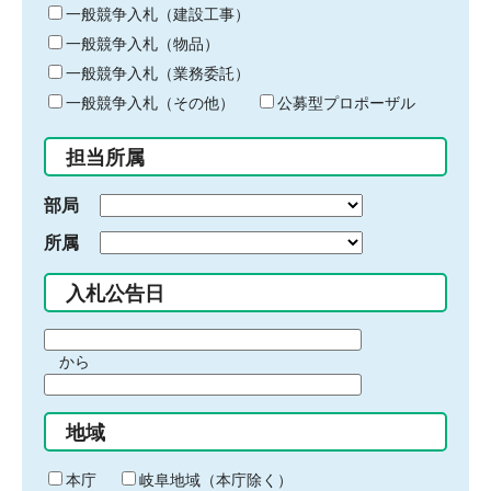
キ
一般競争入札（建設工事）
ー
一般競争入札（物品）
ワ
一般競争入札（業務委託）
ー
ド
一般競争入札（その他）
公募型プロポーザル
を
入
担当所属
力
部局
所属
入札公告日
期
から
間
期
の
間
始
地域
の
ま
終
り
わ
本庁
岐阜地域（本庁除く）