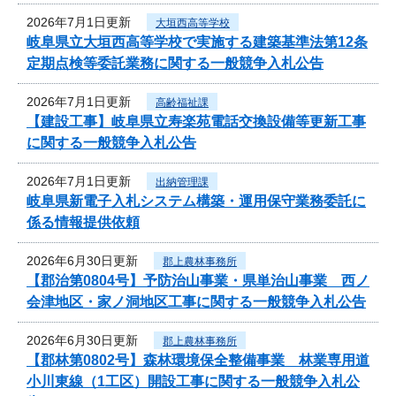
2026年7月1日更新
大垣西高等学校
岐阜県立大垣西高等学校で実施する建築基準法第12条
定期点検等委託業務に関する一般競争入札公告
2026年7月1日更新
高齢福祉課
【建設工事】岐阜県立寿楽苑電話交換設備等更新工事
に関する一般競争入札公告
2026年7月1日更新
出納管理課
岐阜県新電子入札システム構築・運用保守業務委託に
係る情報提供依頼
2026年6月30日更新
郡上農林事務所
【郡治第0804号】予防治山事業・県単治山事業 西ノ
会津地区・家ノ洞地区工事に関する一般競争入札公告
2026年6月30日更新
郡上農林事務所
【郡林第0802号】森林環境保全整備事業 林業専用道
小川東線（1工区）開設工事に関する一般競争入札公