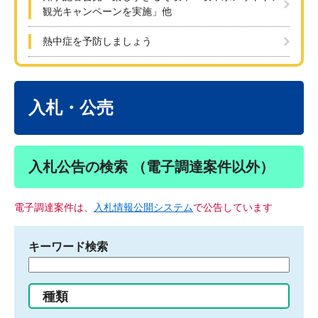
観光キャンペーンを実施」他
熱中症を予防しましょう
本
文
入札・公売
入札公告の検索 （電子調達案件以外）
電子調達案件は、
入札情報公開システム
で公告しています
キーワード検索
検
索
す
種類
る