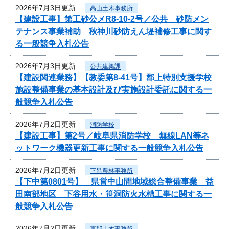
2026年7月3日更新
高山土木事務所
【建設工事】第工砂公メR8-10-2号／公共 砂防メン
テナンス事業補助 秋神川砂防えん堤補修工事に関す
る一般競争入札公告
2026年7月3日更新
公共建築課
【建設関連業務】【教委第8-41号】郡上特別支援学校
施設整備事業の基本設計及び実施設計委託に関する一
般競争入札公告
2026年7月2日更新
消防学校
【建設工事】第2号／岐阜県消防学校 無線LAN等ネ
ットワーク機器更新工事に関する一般競争入札公告
2026年7月2日更新
下呂農林事務所
【下中第0801号】 県営中山間地域総合整備事業 益
田南部地区 下谷用水・笹洞防火水槽工事に関する一
般競争入札公告
2026年7月2日更新
恵那土木事務所