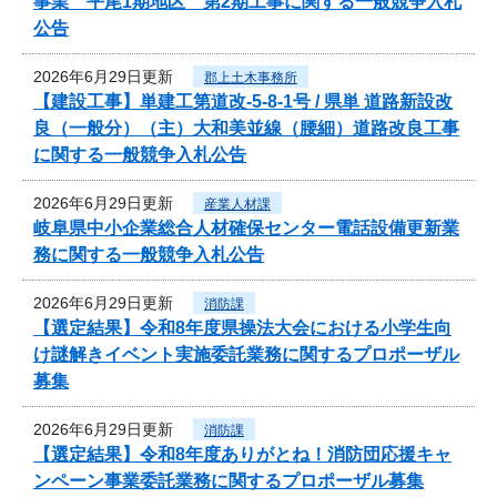
事業 平尾1期地区 第2期工事に関する一般競争入札
公告
2026年6月29日更新
郡上土木事務所
【建設工事】単建工第道改-5-8-1号 / 県単 道路新設改
良（一般分）（主）大和美並線（腰細）道路改良工事
に関する一般競争入札公告
2026年6月29日更新
産業人材課
岐阜県中小企業総合人材確保センター電話設備更新業
務に関する一般競争入札公告
2026年6月29日更新
消防課
【選定結果】令和8年度県操法大会における小学生向
け謎解きイベント実施委託業務に関するプロポーザル
募集
2026年6月29日更新
消防課
【選定結果】令和8年度ありがとね！消防団応援キャ
ンペーン事業委託業務に関するプロポーザル募集