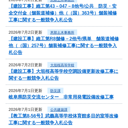
【建設工事】維工第43－047－8他号/公共 防災・安
全交付金（舗装道補修）他（（国）363号）舗装補修
工事に関する一般競争入札公告
2026年7月2日更新
恵那土木事務所
【建設工事】維工第R8舗修－2他号/県単 舗装道補修
他（（国）257号）舗装補修工事に関する一般競争入
札公告
2026年7月2日更新
大垣桜高等学校
【建設工事】大垣桜高等学校空調設備更新改修工事に
関する一般競争入札公告
2026年7月1日更新
防災課
岐阜県防災交流センター 非常用発電設備改修工事
2026年7月1日更新
公共建築課
【教工第8-56号】武義高等学校体育館多目的室等改修
工事に関する一般競争入札公告