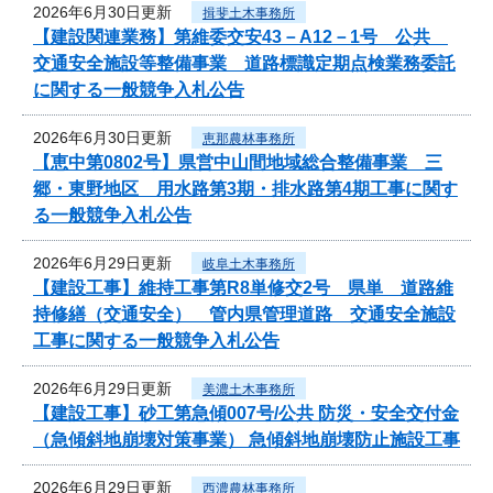
2026年6月30日更新
揖斐土木事務所
【建設関連業務】第維委交安43－A12－1号 公共
交通安全施設等整備事業 道路標識定期点検業務委託
に関する一般競争入札公告
2026年6月30日更新
恵那農林事務所
【恵中第0802号】県営中山間地域総合整備事業 三
郷・東野地区 用水路第3期・排水路第4期工事に関す
る一般競争入札公告
2026年6月29日更新
岐阜土木事務所
【建設工事】維持工事第R8単修交2号 県単 道路維
持修繕（交通安全） 管内県管理道路 交通安全施設
工事に関する一般競争入札公告
2026年6月29日更新
美濃土木事務所
【建設工事】砂工第急傾007号/公共 防災・安全交付金
（急傾斜地崩壊対策事業） 急傾斜地崩壊防止施設工事
2026年6月29日更新
西濃農林事務所