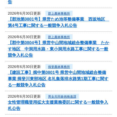
告
2026年6月30日更新
郡上農林事務所
【郡池第0801号】県営ため池等整備事業 西坂地区
第4号工事に関する一般競争入札公告
2026年6月30日更新
郡上農林事務所
【郡中第0804号】県営中山間地域総合整備事業 たか
す地区 中洞用水路・東小洞用水路工事に関する一般
競争入札公告
2026年6月30日更新
揖斐農林事務所
【建設工事】揖中第0801号 県営中山間地域総合整備
事業 揖斐川東部地区 名礼集落排水路第1期工事に関す
る一般競争入札公告
2026年6月30日更新
男女共同参画推進課
女性管理職登用拡大支援業務委託に関する一般競争入
札公告