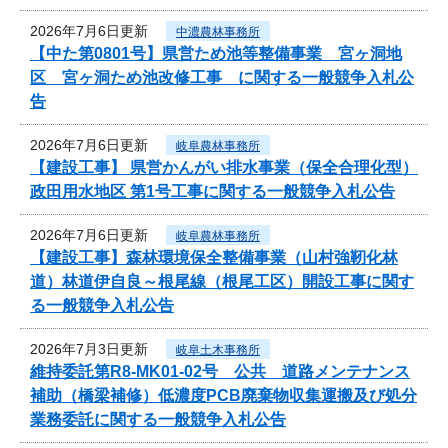
2026年7月6日更新
中濃農林事務所
【中た第0801号】県営ため池等整備事業 宮ヶ洞地
区 宮ヶ洞ため池改修工事 に関する一般競争入札公
告
2026年7月6日更新
岐阜農林事務所
【建設工事】 県営かんがい排水事業（保全合理化型）
政田用水地区 第1号工事に関する一般競争入札公告
2026年7月6日更新
岐阜農林事務所
【建設工事】森林環境保全整備事業（山村強靭化林
道）林道伊自良～根尾線（根尾工区）開設工事に関す
る一般競争入札公告
2026年7月3日更新
岐阜土木事務所
維持委託第R8-MK01-02号 公共 道路メンテナンス
補助（橋梁補修）低濃度PCB廃棄物収集運搬及び処分
業務委託に関する一般競争入札公告