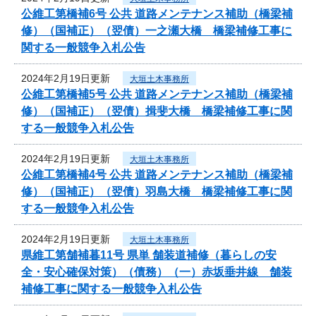
公維工第橋補6号 公共 道路メンテナンス補助（橋梁補
修）（国補正）（翌債）一之瀬大橋 橋梁補修工事に
関する一般競争入札公告
2024年2月19日更新
大垣土木事務所
公維工第橋補5号 公共 道路メンテナンス補助（橋梁補
修）（国補正）（翌債）揖斐大橋 橋梁補修工事に関
する一般競争入札公告
2024年2月19日更新
大垣土木事務所
公維工第橋補4号 公共 道路メンテナンス補助（橋梁補
修）（国補正）（翌債）羽島大橋 橋梁補修工事に関
する一般競争入札公告
2024年2月19日更新
大垣土木事務所
県維工第舗補暮11号 県単 舗装道補修（暮らしの安
全・安心確保対策）（債務）（一）赤坂垂井線 舗装
補修工事に関する一般競争入札公告