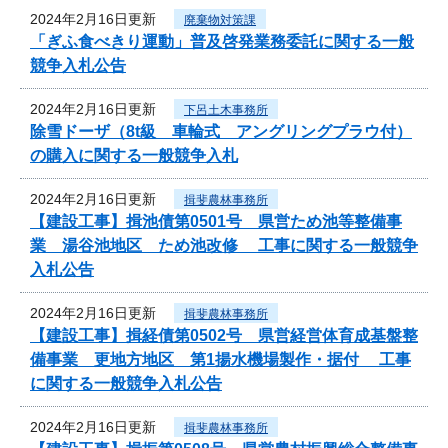
2024年2月16日更新
廃棄物対策課
「ぎふ食べきり運動」普及啓発業務委託に関する一般
競争入札公告
2024年2月16日更新
下呂土木事務所
除雪ドーザ（8t級 車輪式 アングリングプラウ付）
の購入に関する一般競争入札
2024年2月16日更新
揖斐農林事務所
【建設工事】揖池債第0501号 県営ため池等整備事
業 湯谷池地区 ため池改修 工事に関する一般競争
入札公告
2024年2月16日更新
揖斐農林事務所
【建設工事】揖経債第0502号 県営経営体育成基盤整
備事業 更地方地区 第1揚水機場製作・据付 工事
に関する一般競争入札公告
2024年2月16日更新
揖斐農林事務所