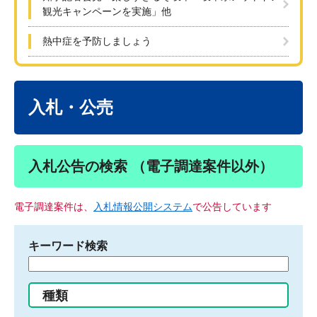
観光キャンペーンを実施」他
熱中症を予防しましょう
本
文
入札・公売
入札公告の検索 （電子調達案件以外）
電子調達案件は、
入札情報公開システム
で公告しています
キーワード検索
検
索
す
種類
る