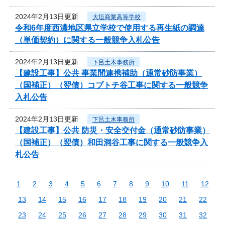
2024年2月13日更新
大垣商業高等学校
令和6年度西濃地区県立学校で使用する再生紙の調達
（単価契約）に関する一般競争入札公告
2024年2月13日更新
下呂土木事務所
【建設工事】公共 事業間連携補助（通常砂防事業）
（国補正）（翌債）コブトチ谷工事に関する一般競争
入札公告
2024年2月13日更新
下呂土木事務所
【建設工事】公共 防災・安全交付金（通常砂防事業）
（国補正）（翌債）和田洞谷工事に関する一般競争入
札公告
1
2
3
4
5
6
7
8
9
10
11
12
13
14
15
16
17
18
19
20
21
22
23
24
25
26
27
28
29
30
31
32