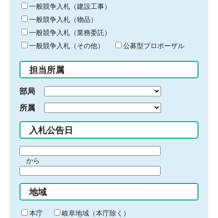
キ
一般競争入札（建設工事）
ー
一般競争入札（物品）
ワ
一般競争入札（業務委託）
ー
ド
一般競争入札（その他）
公募型プロポーザル
を
入
担当所属
力
部局
所属
入札公告日
期
から
間
期
の
間
始
地域
の
ま
終
り
わ
本庁
岐阜地域（本庁除く）