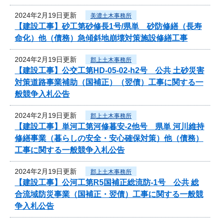
2024年2月19日更新
美濃土木事務所
【建設工事】砂工第砂修長1号/県単 砂防修繕（長寿
命化）他（債務）急傾斜地崩壊対策施設修繕工事
2024年2月19日更新
郡上土木事務所
【建設工事】公交工第HD-05-02-h2号 公共 土砂災害
対策道路事業補助（国補正）（翌債）工事に関する一
般競争入札公告
2024年2月19日更新
郡上土木事務所
【建設工事】単河工第河修暮安-2他号 県単 河川維持
修繕事業（暮らしの安全・安心確保対策）他（債務）
工事に関する一般競争入札公告
2024年2月19日更新
郡上土木事務所
【建設工事】公河工第R5国補正総流防-1号 公共 総
合流域防災事業（国補正・翌債）工事に関する一般競
争入札公告