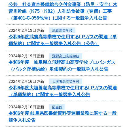
公共 社会資本整備総合交付金事業（防災・安全）木
曽川幹線（K75・K82）人孔防食被覆（翌債）工事
（第401-C-056他号）に関する一般競争入札公告
2024年2月19日更新
武義高等学校
令和6年度武義高等学校で使用するLPガスの調達（単
価契約）に関する一般競争入札公告（公告）
2024年2月19日更新
飛騨高山高等学校
令和6年度 岐阜県立飛騨高山高等学校プロパンガス
（バルク貯槽供給）単価契約の一般競争入札公告
2024年2月16日更新
大垣養老高等学校
令和6年度大垣養老高等学校で使用するLPガスの調達
（単価契約）に関する一般競争入札公告
2024年2月16日更新
図書館
令和6年度 岐阜県図書館資料等運搬業務に関する一般
競争入札公告