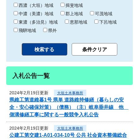
り
西濃（大垣）地域
揖斐地域
中濃（美濃）地域
郡上地域
可茂地域
東濃（多治見）地域
恵那地域
下呂地域
飛騨地域
県外
入札公告一覧
2024年2月19日更新
大垣土木事務所
県維工第道維暮1号 県単 道路維持修繕（暮らしの安
全・安心確保対策）（債務）（主）岐阜垂井線 他
側溝修繕工事に関する一般競争入札公告
2024年2月19日更新
大垣土木事務所
公建工第交建1-A01-034-10号 公共 社会資本整備総合