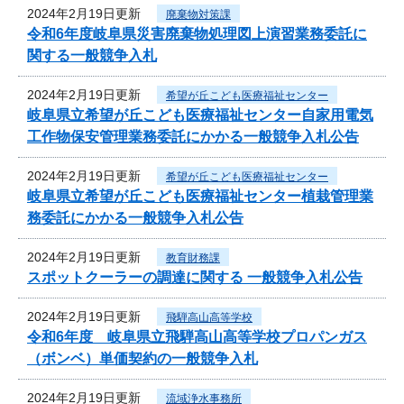
2024年2月19日更新
廃棄物対策課
令和6年度岐阜県災害廃棄物処理図上演習業務委託に
関する一般競争入札
2024年2月19日更新
希望が丘こども医療福祉センター
岐阜県立希望が丘こども医療福祉センター自家用電気
工作物保安管理業務委託にかかる一般競争入札公告
2024年2月19日更新
希望が丘こども医療福祉センター
岐阜県立希望が丘こども医療福祉センター植栽管理業
務委託にかかる一般競争入札公告
2024年2月19日更新
教育財務課
スポットクーラーの調達に関する 一般競争入札公告
2024年2月19日更新
飛騨高山高等学校
令和6年度 岐阜県立飛騨高山高等学校プロパンガス
（ボンベ）単価契約の一般競争入札
2024年2月19日更新
流域浄水事務所