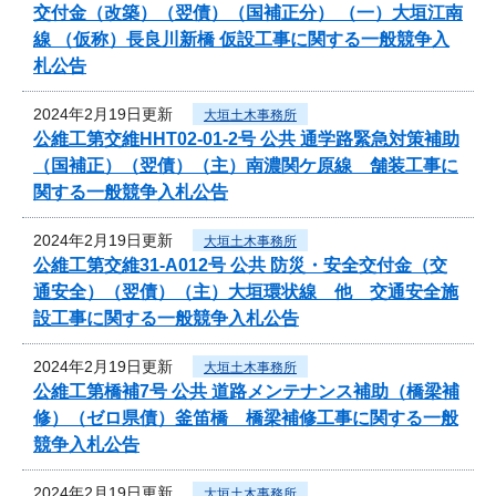
交付金（改築）（翌債）（国補正分） （一）大垣江南
線 （仮称）長良川新橋 仮設工事に関する一般競争入
札公告
2024年2月19日更新
大垣土木事務所
公維工第交維HHT02-01-2号 公共 通学路緊急対策補助
（国補正）（翌債）（主）南濃関ケ原線 舗装工事に
関する一般競争入札公告
2024年2月19日更新
大垣土木事務所
公維工第交維31-A012号 公共 防災・安全交付金（交
通安全）（翌債）（主）大垣環状線 他 交通安全施
設工事に関する一般競争入札公告
2024年2月19日更新
大垣土木事務所
公維工第橋補7号 公共 道路メンテナンス補助（橋梁補
修）（ゼロ県債）釜笛橋 橋梁補修工事に関する一般
競争入札公告
2024年2月19日更新
大垣土木事務所