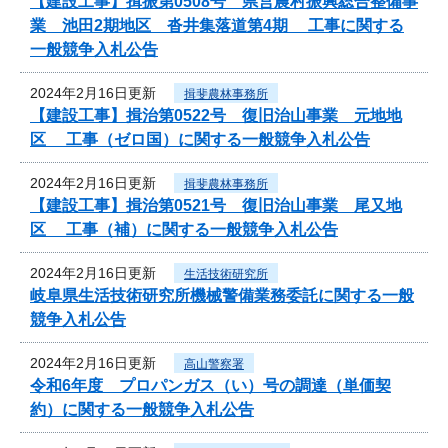
【建設工事】揖振第0508号 県営農村振興総合整備事
業 池田2期地区 沓井集落道第4期 工事に関する
一般競争入札公告
2024年2月16日更新
揖斐農林事務所
【建設工事】揖治第0522号 復旧治山事業 元地地
区 工事（ゼロ国）に関する一般競争入札公告
2024年2月16日更新
揖斐農林事務所
【建設工事】揖治第0521号 復旧治山事業 尾又地
区 工事（補）に関する一般競争入札公告
2024年2月16日更新
生活技術研究所
岐阜県生活技術研究所機械警備業務委託に関する一般
競争入札公告
2024年2月16日更新
高山警察署
令和6年度 プロパンガス（い）号の調達（単価契
約）に関する一般競争入札公告