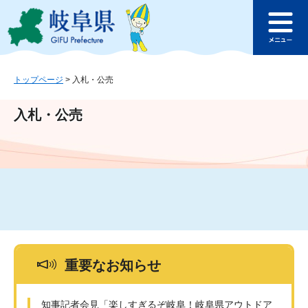
ペ
メ
このページの本文へ
ー
ニ
メ
ジ
ュ
ニ
の
ー
ュ
先
を
ー
頭
飛
トップページ
>
入札・公売
で
ば
す
し
入札・公売
。
て
本
文
へ
重要なお知らせ
知事記者会見「楽しすぎるぞ岐阜！岐阜県アウトドア