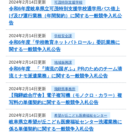
2024年2月14日更新
可茂特別支援学校
令和6年度岐阜県立可茂特別支援学校通学用バス借上
げ及び運行業務（年間契約）に関する一般競争入札公
告
2024年2月14日更新
学校安全課
令和6年度「学校教育ネットパトロール」委託業務に
関する一般競争入札公告
2024年2月14日更新
地域振興課
令和6年度 「『清流の国ぎふ』PRのためのチーム清
流ミナモ派遣業務」に関する一般競争入札公告
2024年2月14日更新
飛騨県事務所
【飛騨総合庁舎】電子複写機（モノクロ・カラー）複
写料の単価契約に関する一般競争入札公告
2024年2月14日更新
希望が丘こども医療福祉センター
岐阜県立希望が丘こども医療福祉センター洗濯業務に
係る単価契約に関する一般競争入札公告